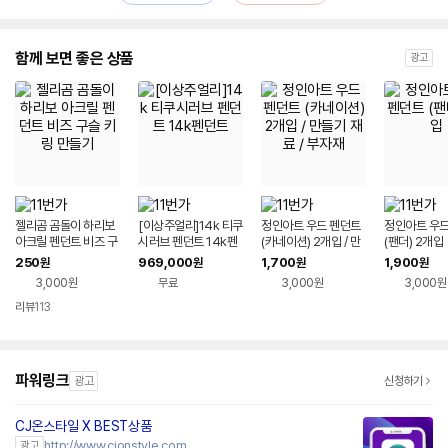
함께 보면 좋은 상품
광고
젤리곰 곰돌이 하리보
[이상주얼리]14k 티쿠
정인아트 우드 펜던트
정인아트 우드
아크릴 펜던트 비즈 구
시러브 펜던트 14k펜
(카네이션) 2개입 / 만
(팬더) 2개입
슬 키링 만들기
던트
들기 재료 / 부자재
250
969,000
1,700
1,900
원
원
원
원
3,000원
무료
3,000원
3,000원
리뷰
113
파워링크
광고
신청하기
CJ온스타일 X BEST상품
네이버페이
http://www.cjonstyle.com
광고