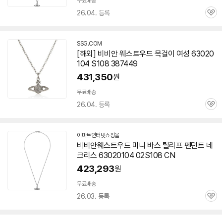
무료배송
26.04. 등록
관
심
SSG.COM
[해외] 비비안 웨스트우드 목걸이 여성 63020
104 S108 387449
431,350
원
무료배송
26.04. 등록
관
심
이마트인터넷쇼핑몰
비비안웨스트우드 미니 바스 릴리프 펜던트 네
크리스 63020104 02S108 CN
423,293
원
무료배송
26.03. 등록
관
심