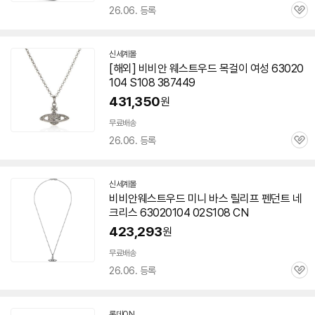
26.06. 등록
관
심
신세계몰
[해외] 비비안 웨스트우드 목걸이 여성 63020
104 S108 387449
431,350
원
무료배송
26.06. 등록
관
심
신세계몰
비비안웨스트우드 미니 바스 릴리프 펜던트 네
크리스 63020104 02S108 CN
423,293
원
무료배송
26.06. 등록
관
심
롯데ON