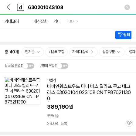
뒤
다
본문 바로가기
다
로
나
나
가
와
와
상
기
메
카테고리
패션잡화
기타
더보기
세
인
검
색
필터
총
40
개
인기순
배송비포함
가격대검색
상품구분
결과
상세옵션펼침
쿠팡와우할인
설치 환경·지역에 따라
11번가
닫
배송·설치비가 달라집니다.
비비안웨스트우드 미니 바스 릴리프 로고 네크
기
리스 63020104 02S108 CN TP87621130
0
389,160
원
무료배송
26.08. 등록
관
심