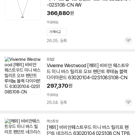
-02S108-CN AW
366,880
원
무료배송
가격비교
26.05. 등록
관
심
GS샵
Vivienne Westwood [해외] 비비안 웨스트우
드 미니 바스 릴리프 오브 펜던트 루테늄 블랙
다이아몬드 63020104-02S108S108-CN
297,370
원
무료배송
26.04. 등록
관
심
머스트잇
[해외] 비비안웨스트우드 미니 바스 릴리프 펜
던트 네크리스 63020104 02S108 CN TP8