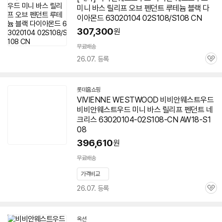
미니 바스 릴리프 오브 펜던트 루테늄 블랙 다
이아몬드 63020104 02S108/S108 CN
307,300
원
무료배송
26.07. 등록
관
심
롯데홈쇼핑
VIVIENNE WESTWOOD 비비안웨스트우드
비비안웨스트우드 미니 바스 릴리프 펜던트 네
크리스 63020104-02S108-CN AW18-S1
08
396,610
원
무료배송
가격비교
26.07. 등록
관
심
옥션