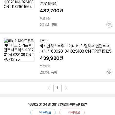
71511564
482,700
원
무료배송
26.04. 등록
관
심
11번가
비비안웨스트우드 미니 바스 릴리프 펜던트 네
크리스 63020104 02S108 CN TP8715125
439,920
원
무료배송
26.04. 등록
관
심
1
'63020104S108' 검색결과 어떠셨나요?
만족해요
아쉬워요