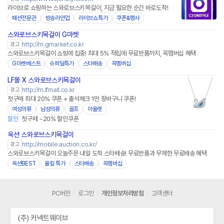
라이브로 쇼핑하는 스와로브스키목걸이, 지금 필요한 순간 바로도착!
패션전문관
방송라인업
라이브쇼특가
쿠폰&행사
스와로브스키목걸이 G마켓
http://m.gmarket.co.kr
광고
스와로브스키목걸이 쇼핑에 집중! 최대 5% 적립에 무료반품까지, 꼭멤버십 혜택
G마켓베스트
슈퍼딜특가
스타배송
꼭멤버십
LF몰 X 스와로브스키목걸이
http://m.lfmall.co.kr
광고
첫구매 최대 20% 쿠폰 + 출석체크 1만 장바구니 쿠폰!
여성의류
남성의류
골프
아울렛
할인
첫구매 ~20% 할인쿠폰
옥션 스와로브스키목걸이
http://mobile.auction.co.kr/
광고
스와로브스키목걸이 오늘주문 내일 도착 스타배송! 무료반품과 무제한 무료배송 혜택
옥션BEST
올킬 특가
스타배송
꼭멤버십
PC버전
로그인
개인정보처리방침
고객센터
(주) 커넥트웨이브