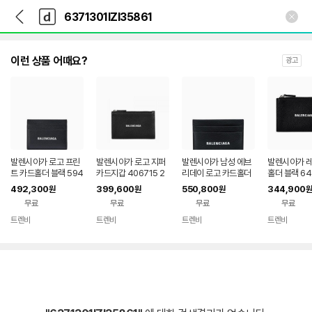
뒤
다
본문 바로가기
다
로
나
나
가
와
와
기
메
인
이런 상품 어때요?
광고
발렌시아가 로고 프린
발렌시아가 로고 지퍼
발렌시아가 남성 에브
발렌시아가 레
트 카드홀더 블랙 594
카드지갑 406715 2
리데이 로고 카드홀더
홀더 블랙 640
3092UQT31090 2
6FW 캐쉬 롱 동전 카
블랙 594309 1IZI3
ZI3 1090 
492,300
399,600
550,800
344,900
원
원
원
원
6 FW 캐시 카드 홀더
드 홀더 블랙 64053
1090 현금 카드 지갑
지갑 49027
무료
무료
무료
무료
5943091IZI3 TP4
5 1IZI3 1090 14056
5943091IZI3 TP93
42987992 14557
7197
4421596 128406
트렌비
트렌비
트렌비
트렌비
네이
네이
네이
네이
3925
079
버페
버페
버페
버페
이
이
이
이