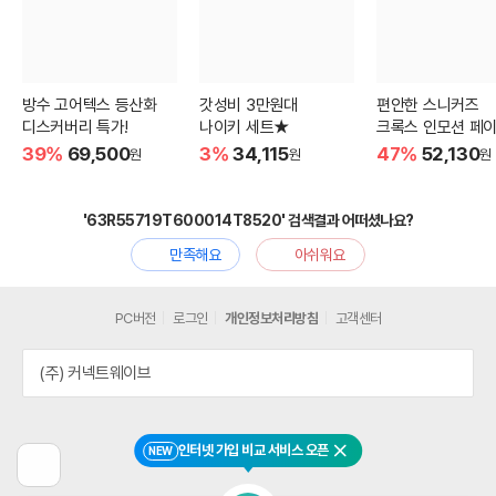
방수 고어텍스 등산화
갓성비 3만원대
편안한 스니커즈
디스커버리 특가!
나이키 세트★
크록스 인모션 페이
39%
69,500
3%
34,115
47%
52,130
원
원
원
'63R55719T600014T8520' 검색결과 어떠셨나요?
만족해요
아쉬워요
PC버전
로그인
개인정보처리방침
고객센터
(주) 커넥트웨이브
인터넷 가입 비교 서비스 오픈
NEW
닫기
이
전