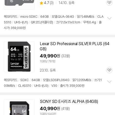
상
4.7
(
3)
14.10. 등록
관
별
품
심
점
리
메모리
카드
/
micro SDXC
/
64GB
/
모델:QUA-064G
/
읽기:48MB/s
/
CLA
뷰
SS10
/
UHS-I(U1)
/
QR코드(어플다운)
/
크기:1.5x1.1x0.1cm
/
무게:0.4g
/
출
정
시가: 359,000원
보
펼
치
기
Lexar
SD
Professional SILVER PLUS (64
GB)
49,990
원
(32몰)
1GB당 781원
23.10. 등록
관
심
메모리
카드
/
SDXC
/
64GB
/
모델:LSDSIPL064G
/
읽기:205MB/s
/
쓰기:1
00MB/s
/
CLASS10
/
UHS-I(U3)
/
V30
/
출시가: 359,000원
정
보
펼
치
SONY
SD
E시리즈 ALPHA (64GB)
기
40,990
원
(41몰)
1GB당 640원