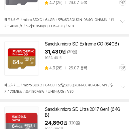
상
4.7
(
25)
26.07. 등록
관
별
품
심
점
리
메모리
카드
/
micro SDXC
/
64GB
/
모델:SDSQUGN-064G-GN6MN
/
읽
뷰
기:140MB/s
/
쓰기:110MB/s
/
UHS-I(U1)
/
V10
정
보
펼
치
Sandisk micro
SD
Extreme GO (64GB)
기
31,430
원
(39몰)
1GB당 491원
상
4.9
(
28)
26.07. 등록
관
별
품
심
점
리
메모리
카드
/
micro SDXC
/
64GB
/
모델:SDSQXGN-064G-GN6MN
/
읽
뷰
기:170MB/s
/
쓰기:80MB/s
/
UHS-I(U3)
/
V30
정
보
펼
치
Sandisk micro
SD
Ultra 2017 Gen1 (64G
기
B)
24,890
원
(120몰)