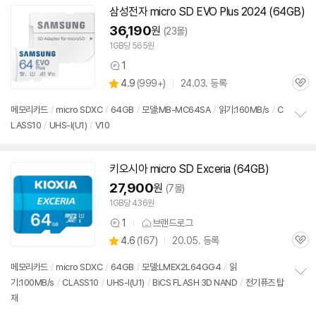
보
삼성전자 micro
SD
EVO Plus 2024 (64GB)
펼
치
36,190
원
(23몰)
기
1GB당 565원
1
상
상
4.9
(
999+)
24.03. 등록
품
관
별
의
품
심
점
견
메모리
카드
/
micro SDXC
/
64GB
/
모델:MB-MC64SA
/
읽기:160MB/s
/
C
리
LASS10
/
UHS-I(U1)
/
V10
정
뷰
보
펼
치
키오시아 micro
SD
Exceria (64GB)
기
27,900
원
(7몰)
1GB당 436원
1
브랜드로그
상
상
4.6
(
167)
20.05. 등록
품
관
별
의
품
심
점
견
메모리
카드
/
micro SDXC
/
64GB
/
모델:LMEX2L64GG4
/
읽
리
기:100MB/s
/
CLASS10
/
UHS-I(U1)
/
BiCS FLASH 3D NAND
/
전기퓨즈 탑
정
뷰
재
보
펼