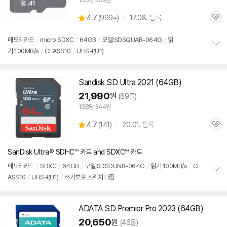
1GB당 389원
상
4.7
(
999+)
17.08. 등록
관
별
품
심
점
리
메모리
카드
/
micro SDXC
/
64GB
/
모델:SDSQUAR-064G
/
읽
뷰
기:100MB/s
/
CLASS10
/
UHS-I(U1)
정
보
펼
치
Sandisk
SD
Ultra 2021 (64GB)
기
21,990
원
(69몰)
1GB당 344원
상
4.7
(
141)
20.01. 등록
관
별
품
심
점
리
SanDisk Ultra® SDHC™ 카드 and SDXC™ 카드
뷰
메모리
카드
/
SDXC
/
64GB
/
모델:SDSDUNR-064G
/
읽기:100MB/s
/
CL
ASS10
/
UHS-I(U1)
/
쓰기보호 스위치 내장
정
보
펼
치
ADATA
SD
Premier Pro 2023 (64GB)
기
20,650
원
(46몰)