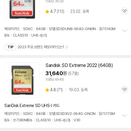
1GB당 362원
상
4.7
(
113)
23.02. 등록
관
별
품
심
점
리
메모리
카드
/
SDXC
/
64GB
/
모델:SDSDUNB-064G-GN6IN
/
읽기:140M
뷰
B/s
/
CLASS10
/
UHS-I(U1)
정
보
TIP
2023 주요 브랜드 메모리카드는?
펼
치
기
Sandisk
SD
Extreme 2022 (64GB)
31,640
원
(57몰)
1GB당 494원
상
4.8
(
71)
19.03. 등록
관
별
품
심
점
리
SanDisk Extreme SD UHS-I 카드
뷰
메모리
카드
/
SDXC
/
64GB
/
모델:SDSDXV2-064G-GNCIN
/
읽기:170M
B/s
/
쓰기:80MB/s
/
CLASS10
/
UHS-I(U3)
/
V30
정
보