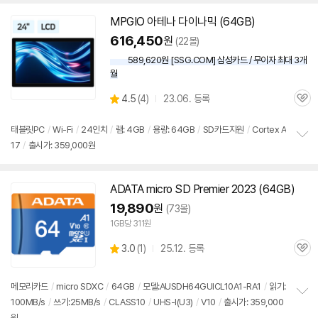
보
MPGIO 아테나 다이나믹 (64GB)
펼
치
616,450
원
(22몰)
기
589,620원 [SSG.COM] 삼성카드 / 무이자 최대 3개
월
상
4.5
(
4)
23.06. 등록
관
별
품
심
점
리
태블릿PC
/
Wi-Fi
/
24인치
/
램: 4GB
/
용량: 64GB
/
SD
카드
지원
/
Cortex A
뷰
17
/
출시가: 359,000원
정
보
펼
치
ADATA micro
SD
Premier 2023 (64GB)
기
19,890
원
(73몰)
1GB당 311원
상
3.0
(
1)
25.12. 등록
관
별
품
심
점
리
메모리
카드
/
micro SDXC
/
64GB
/
모델:AUSDH64GUICL10A1-RA1
/
읽기:
뷰
100MB/s
/
쓰기:25MB/s
/
CLASS10
/
UHS-I(U3)
/
V10
/
출시가: 359,000
정
원