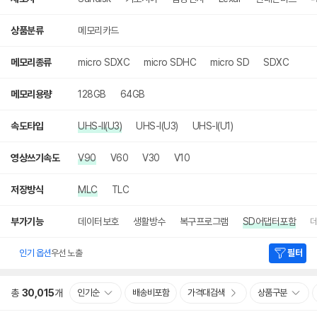
상품분류
메모리카드
메모리종류
micro SDXC
micro SDHC
micro SD
SDXC
메모리용량
128GB
64GB
속도타입
UHS-II(U3)
UHS-I(U3)
UHS-I(U1)
영상쓰기속도
V90
V60
V30
V10
저장방식
MLC
TLC
부가기능
데이터보호
생활방수
복구프로그램
SD어댑터포함
더
인기 옵션
우선 노출
필터
총
30,015
개
인기순
배송비포함
가격대검색
상품구분