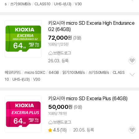
s
/
쓰기:90MB/s
/
CLASS10
/
UHS-I(U3)
/
V30
정
보
펼
치
키오시아 micro
SD
Exceria High Endurance
기
G2 (64GB)
세부정보 열기/접기
72,000
원
(3몰)
1GB당 1,125원
브랜드로그
26.03. 등록
관
심
메모리
카드
/
micro SDXC
/
64GB
/
읽기:100MB/s
/
쓰기:50MB/s
/
CLASS
10
/
UHS-I(U3)
/
V30
정
보
펼
치
키오시아 micro
SD
Exceria Plus (64GB)
기
50,000
원
(9몰)
1GB당 781원
브랜드로그
상
4.5
(
18)
20.05. 등록
관
별
품
심