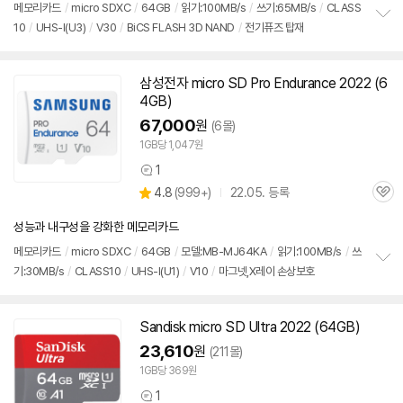
점
메모리
카드
/
micro SDXC
/
64GB
/
읽기:100MB/s
/
쓰기:65MB/s
/
CLASS
리
10
/
UHS-I(U3)
/
V30
/
BiCS FLASH 3D NAND
/
전기퓨즈 탑재
정
뷰
보
펼
치
삼성전자 micro
SD
Pro Endurance 2022 (6
기
4GB)
67,000
원
(6몰)
1GB당 1,047원
1
상
상
4.8
(
999+)
22.05. 등록
품
관
별
의
품
심
점
견
성능과 내구성을 강화한 메모리카드
리
뷰
메모리
카드
/
micro SDXC
/
64GB
/
모델:MB-MJ64KA
/
읽기:100MB/s
/
쓰
기:30MB/s
/
CLASS10
/
UHS-I(U1)
/
V10
/
마그넷,X레이 손상보호
정
보
펼
치
Sandisk micro
SD
Ultra 2022 (64GB)
기
23,610
원
(211몰)
1GB당 369원
1
상