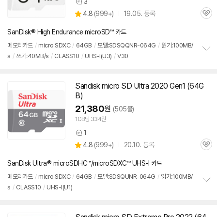
3
상
상
4.8
(
999+)
19.05. 등록
품
관
별
의
품
심
점
견
SanDisk® High Endurance microSD™ 카드
리
뷰
메모리
카드
/
micro SDXC
/
64GB
/
모델:SDSQQNR-064G
/
읽기:100MB/
s
/
쓰기:40MB/s
/
CLASS10
/
UHS-I(U3)
/
V30
정
보
펼
치
Sandisk micro
SD
Ultra 2020 Gen1 (64G
기
B)
21,380
원
(505몰)
1GB당 334원
1
상
상
4.8
(
999+)
20.10. 등록
품
관
별
의
품
심
점
견
SanDisk Ultra® microSDHC™/microSDXC™ UHS-I 카드
리
뷰
메모리
카드
/
micro SDXC
/
64GB
/
모델:SDSQUNR-064G
/
읽기:100MB/
s
/
CLASS10
/
UHS-I(U1)
정
보
펼
치