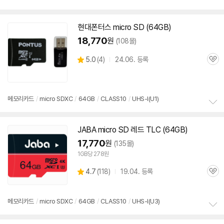
보
펼
치
현대폰터스 micro
SD
(64GB)
기
18,770
원
(108몰)
상
5.0
(
4)
24.06. 등록
관
별
품
심
점
리
뷰
메모리
카드
/
micro SDXC
/
64GB
/
CLASS10
/
UHS-I(U1)
정
보
JABA micro
SD
레드 TLC (64GB)
펼
치
17,770
원
(135몰)
기
1GB당 278원
상
4.7
(
118)
19.04. 등록
관
별
품
심
점
리
메모리
카드
/
micro SDXC
/
64GB
/
CLASS10
/
UHS-I(U3)
뷰
정