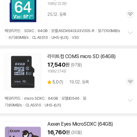
1GB당 323원
25.12. 등록
관
심
메모리
카드
/
SDXC
/
64GB
/
모델:ASDX64GUI3V30S-R
/
읽기:100MB/s
/
쓰기:80MB/s
/
CLASS10
/
UHS-I(U3)
/
V30
정
보
펼
치
라이트컴 COMS micro
SD
(64GB)
기
17,540
원
(97몰)
1GB당 274원
상
5.0
(
1)
19.02. 등록
관
별
품
심
점
리
메모리
카드
/
micro SDXC
/
64GB
/
모델:ID546
/
읽
뷰
기:80MB/s
/
CLASS10
/
UHS-I(U1)
정
보
펼
치
Axxen Eyes MicroSDXC (64GB)
기
16,760
원
(30몰)