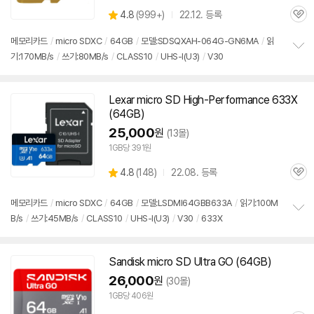
상
4.8
(
999+)
22.12. 등록
관
별
품
심
점
메모리
카드
/
micro SDXC
/
64GB
/
모델:SDSQXAH-064G-GN6MA
/
읽
리
기:170MB/s
/
쓰기:80MB/s
/
CLASS10
/
UHS-I(U3)
/
V30
정
뷰
보
펼
치
Lexar micro
SD
High-Performance 633X
기
(64GB)
25,000
원
(13몰)
1GB당 391원
상
4.8
(
148)
22.08. 등록
관
별
품
심
점
리
메모리
카드
/
micro SDXC
/
64GB
/
모델:LSDMI64GBB633A
/
읽기:100M
뷰
B/s
/
쓰기:45MB/s
/
CLASS10
/
UHS-I(U3)
/
V30
/
633X
정
보
펼
치
Sandisk micro
SD
Ultra GO (64GB)
기
26,000
원
(30몰)
1GB당 406원