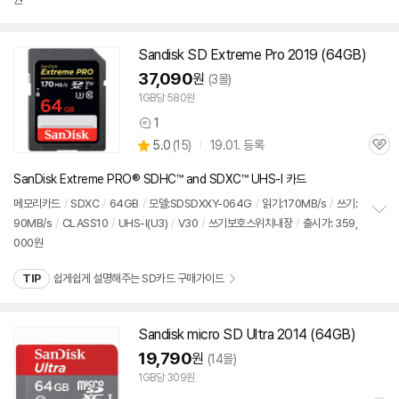
보
펼
치
기
Sandisk
SD
Extreme Pro 2019 (64GB)
37,090
원
(3몰)
1GB당 580원
1
상
상
5.0
(
15)
19.01. 등록
품
관
별
의
품
심
점
견
SanDisk Extreme PRO® SDHC™ and SDXC™ UHS-I 카드
리
뷰
메모리
카드
/
SDXC
/
64GB
/
모델:SDSDXXY-064G
/
읽기:170MB/s
/
쓰기:
90MB/s
/
CLASS10
/
UHS-I(U3)
/
V30
/
쓰기보호스위치내장
/
출시가: 359,
정
000원
보
펼
치
TIP
쉽게쉽게 설명해주는 SD카드 구매가이드
기
Sandisk micro
SD
Ultra 2014 (64GB)
19,790
원
(14몰)
1GB당 309원