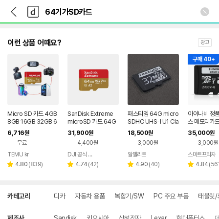
뒤
다
본문 바로가기
다
로
나
나
가
와
와
기
메
인
이런 상품 어때요?
광고
구매 40+
Micro SD 카드 4GB
SanDisk Extreme
패스티엠 64G micro
아이나비 정품
8GB 16GB 32GB 6
microSD 카드 64G
SDHC UHS-I U1 Cla
스 메모리카드
4GB 128GB 256G
B
ss10
O SD 64GB
6,716
31,900
18,500
35,000
원
원
원
원
B U3 SDXC 스마트폰
무료
4,400원
3,000원
3,000원
SD 어댑터 미니 플래
시 드라이브, 부드러운
TEMU kr
DJI 공식 브랜드스토어
알델리트
스마트프라자
네이버
사용을 위한, 카메라 차
리
리
페이
리
리
4.80
(
839
)
4.74
(
42
)
4.90
(
40
)
4.84
(
56
별
별
별
별
량
뷰
뷰
뷰
뷰
점
점
점
점
수
수
수
수
상
카테고리
디카
자동차 용품
복합기/SW
PC 주요 부품
태블릿/
세
검
색
제조사
Sandisk
키오시아
삼성전자
Lexar
현대폰터스
더