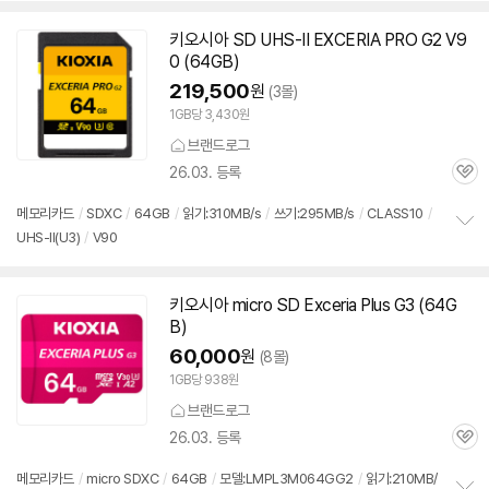
치
기
키오시아
SD
UHS-II EXCERIA PRO G2 V9
0 (64GB)
219,500
원
(3몰)
1GB당 3,430원
브랜드로그
26.03. 등록
관
심
메모리
카드
/
SDXC
/
64GB
/
읽기:310MB/s
/
쓰기:295MB/s
/
CLASS10
/
UHS-II(U3)
/
V90
정
보
펼
치
키오시아 micro
SD
Exceria Plus G3 (64G
기
B)
60,000
원
(8몰)
1GB당 938원
브랜드로그
26.03. 등록
관
심
메모리
카드
/
micro SDXC
/
64GB
/
모델:LMPL3M064GG2
/
읽기:210MB/