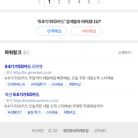
치
1
2
3
4
5
기
'64기가SD카드' 검색결과 어떠셨나요?
만족해요
아쉬워요
파워링크
광고
신청하기
64기가SD카드
G마켓
http://m.gmarket.co.kr
광고
64기가SD카드 주말까지 매일매일 빠른배송, 오늘 주문 내일도착 스타배송
G마켓베스트
슈퍼딜특가
스타배송
꼭멤버십
옥션
64기가SD카드
http://mobile.auction.co.kr
광고
64기가SD카드 오늘주문 내일 도착 스타배송! 무제한 무료배송까지
옥션BEST
올킬 특가
스타배송
꼭멤버십
PC버전
로그인
개인정보처리방침
고객센터