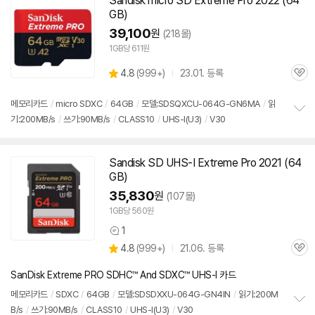
Sandisk micro
SD
Extreme Pro 2022 (64
기
GB)
39,100
원
(218몰)
1GB당 611원
상
4.8
(
999+)
23.01. 등록
관
별
품
심
점
리
메모리
카드
/
micro SDXC
/
64GB
/
모델:SDSQXCU-064G-GN6MA
/
읽
뷰
기:200MB/s
/
쓰기:90MB/s
/
CLASS10
/
UHS-I(U3)
/
V30
정
보
펼
치
Sandisk
SD
UHS-I Extreme Pro 2021 (64
기
GB)
35,830
원
(107몰)
1GB당 560원
1
상
상
4.8
(
999+)
21.06. 등록
품
관
별
의
품
심
점
견
SanDisk Extreme PRO SDHC™ And SDXC™ UHS-I 카드
리
뷰
메모리
카드
/
SDXC
/
64GB
/
모델:SDSDXXU-064G-GN4IN
/
읽기:200M
B/s
/
쓰기:90MB/s
/
CLASS10
/
UHS-I(U3)
/
V30
정