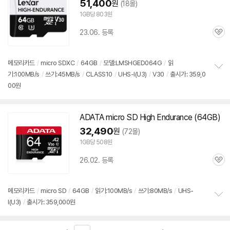
51,400
원
(18몰)
1GB당 803원
23.06. 등록
관
심
메모리
카드
/
micro SDXC
/
64GB
/
모델:LMSHGED064G
/
읽
기:100MB/s
/
쓰기:45MB/s
/
CLASS10
/
UHS-I(U3)
/
V30
/
출시가: 359,0
정
00원
보
펼
치
기
ADATA micro
SD
High Endurance (64GB)
32,490
원
(72몰)
1GB당 508원
26.02. 등록
관
심
메모리
카드
/
micro
SD
/
64GB
/
읽기:100MB/s
/
쓰기:80MB/s
/
UHS-
I(U3)
/
출시가: 359,000원
정
보
펼