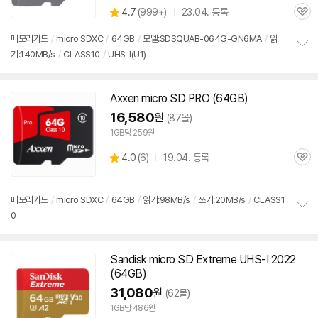
상
4.7
(
999+)
23.04. 등록
품
관
별
의
품
심
점
견
메모리
카드
/
micro SDXC
/
64GB
/
모델:SDSQUAB-064G-GN6MA
/
읽
리
기:140MB/s
/
CLASS10
/
UHS-I(U1)
정
뷰
보
펼
치
Axxen micro
SD
PRO (64GB)
기
16,580
원
(87몰)
1GB당 259원
상
4.0
(
6)
19.04. 등록
관
별
품
심
점
리
메모리
카드
/
micro SDXC
/
64GB
/
읽기:98MB/s
/
쓰기:20MB/s
/
CLASS1
뷰
0
정
보
펼
치
Sandisk micro
SD
Extreme UHS-I 2022
기
(64GB)
31,080
원
(62몰)
1GB당 486원