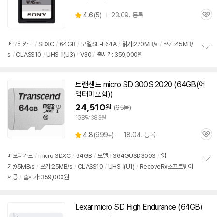
상
4.6
(
5)
23.09. 등록
관
별
품
심
점
리
메모리
카드
/
SDXC
/
64GB
/
모델:SF-E64A
/
읽기:270MB/s
/
쓰기:45MB/
뷰
s
/
CLASS10
/
UHS-II(U3)
/
V30
/
출시가: 359,000원
정
보
펼
치
트랜센드 micro
SD
300S 2020 (64GB(어
기
댑터미포함))
24,510
원
(65몰)
1GB당 383원
상
4.8
(
999+)
18.04. 등록
관
별
품
심
점
리
메모리
카드
/
micro SDXC
/
64GB
/
모델:TS64GUSD300S
/
읽
뷰
기:95MB/s
/
쓰기:25MB/s
/
CLASS10
/
UHS-I(U1)
/
RecoveRx소프트웨어
정
제공
/
출시가: 359,000원
보
펼
치
기
Lexar micro
SD
High Endurance (64GB)