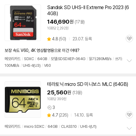
펼
치
Sandisk
SD
UHS-II Extreme Pro 2023 (6
기
4GB)
146,690
원
(17몰)
1GB당 2,292원
상
4.8
(
50)
23.07. 등록
관
별
품
심
점
보장 속도 V60, 4K 영상촬영용으로 이건 어때?
리
뷰
메모리
카드
/
SDXC
/
64GB
/
모델:SDSDXEP-064G
/
읽기:280MB/s
/
쓰기:
100MB/s
/
UHS-II(U3)
/
V60
정
보
펼
치
테라토닉 micro
SD
미니보스 MLC (64GB)
기
25,560
원
(13몰)
1GB당 399원
3
상
상
4.7
(
226)
14.10. 등록
품
관
별
의
품
심
점
견
메모리
카드
/
micro SDXC
/
64GB
/
CLASS10
/
UHS-I(U1)
리
정
뷰