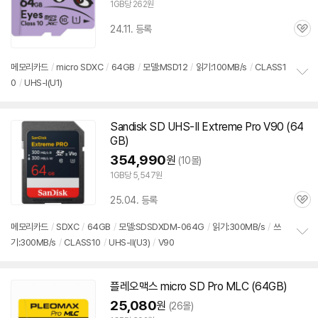
1GB당 262원
24.11. 등록
관
심
메모리
카드
/
micro SDXC
/
64GB
/
모델:MSD12
/
읽기:100MB/s
/
CLASS1
0
/
UHS-I(U1)
정
보
펼
치
Sandisk
SD
UHS-II Extreme Pro V90 (64
기
GB)
354,990
원
(10몰)
1GB당 5,547원
25.04. 등록
관
심
메모리
카드
/
SDXC
/
64GB
/
모델:SDSDXDM-064G
/
읽기:300MB/s
/
쓰
기:300MB/s
/
CLASS10
/
UHS-II(U3)
/
V90
정
보
펼
치
플레오맥스 micro
SD
Pro MLC (64GB)
기
25,080
원
(26몰)