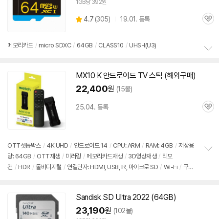
1GB당 392원
상
4.7
(
305)
19.01. 등록
관
별
품
심
점
리
메모리
카드
/
micro SDXC
/
64GB
/
CLASS10
/
UHS-I(U3)
뷰
정
보
MX10 K 안드로이드 TV 스틱 (해외구매)
펼
치
22,400
원
(15몰)
기
25.04. 등록
관
심
OTT셋톱박스
/
4K UHD
/
안드로이드 14
/
CPU: ARM
/
RAM: 4GB
/
저장용
량: 64GB
/
OTT재생
/
미러링
/
메모리
카드
재생
/
3D영상재생
/
리모
정
컨
/
HDR
/
돌비디지털
/
연결단자: HDMI, USB, IR, 마이크로
SD
/
Wi-Fi
/
구글
보
펼
TV
치
기
Sandisk
SD
Ultra 2022 (64GB)
23,190
원
(102몰)