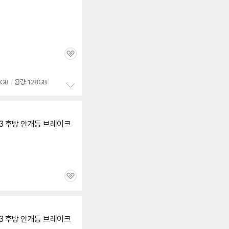
보
펼
치
기
관
심
8GB
/
용량: 128GB
정
보
펼
 F13 후방 안개등 브레이크
치
기
관
심
 F13 후방 안개등 브레이크