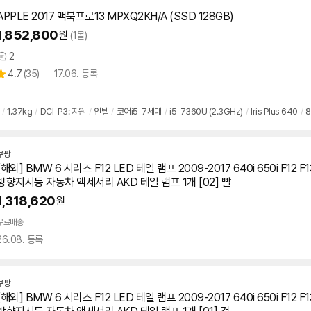
APPLE 2017 맥북프로13 MPXQ2KH/A (SSD 128GB)
1,852,800
원
(1몰)
2
상
상
4.7
(
35)
17.06. 등록
품
별
의
품
점
견
리
/
1.37kg
/
DCI-P3: 지원
/
인텔
/
코어i5-7세대
/
i5-7360U (2.3GHz)
/
Iris Plus 640
/
뷰
쿠팡
[해외] BMW 6 시리즈 F12 LED 테일 램프 2009-2017 640i 650i F12
방향지시등 자동차 액세서리 AKD 테일 램프 1개 [02] 빨
1,318,620
원
무료배송
26.08. 등록
쿠팡
[해외] BMW 6 시리즈 F12 LED 테일 램프 2009-2017 640i 650i F12