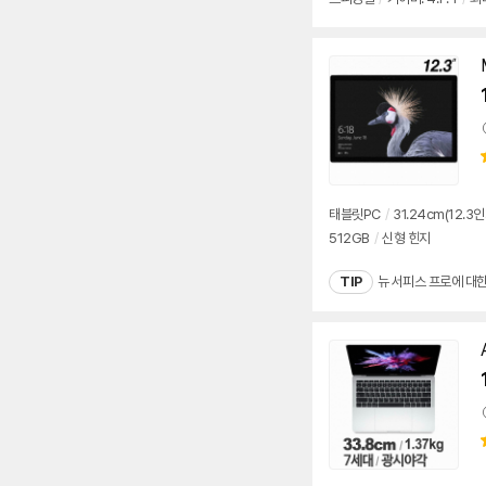
태블릿PC
/
31.24cm(12.3인
512GB
/
신형 힌지
TIP
뉴 서피스 프로에 대한
동
영
상