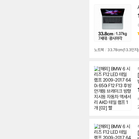
동
영
상
노트북
/
33.78cm(13.3인치)