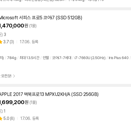
Microsoft 서피스 프로5 코어i7 (SSD 512GB)
1,470,000
원
(1몰)
3
상
상
3.7
(
3)
17.06. 등록
품
별
의
품
점
견
리
치)
/
784g
/
최대 13.5시간
/
인텔
/
코어i7-7세대
/
i7-7660U (2.5GHz)
/
Iris Plus 640
/
뷰
 모든것!
APPLE 2017 맥북프로13 MPXU2KH/A (SSD 256GB)
1,699,200
원
(1몰)
1
상
상
5.0
(
8)
17.06. 등록
품
별
의
품
점
견