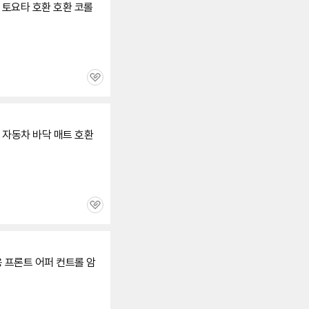
CM 토요타 호환 호환 코롤
관
심
맞춤형 자동차 바닥 매트 호환
관
심
17-용 프론트 어퍼 컨트롤 암