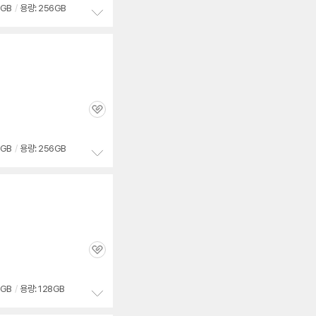
8GB
/
용량: 256GB
정
보
펼
세부정보 열기/접기
치
기
관
심
8GB
/
용량: 256GB
정
보
펼
치
기
관
심
8GB
/
용량: 128GB
정