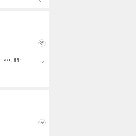
정
보
펼
치
기
관
심
16GB
/
용량:
정
보
펼
치
기
관
심