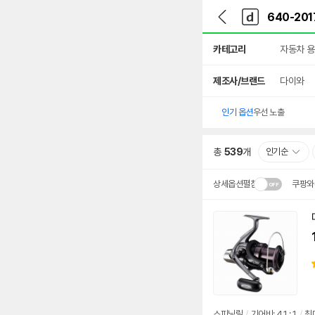
뒤
다
본문 바로가기
다
로
나
나
가
와
와
상
기
메
카테고리
자동차 
세
인
검
색
제조사/브랜드
다이와
인기 옵션
우선 노출
총
539
개
인기순
상세옵션펼침
쿠팡와
설치 환경·지역에 따라
배송·설치비가 달라집니다
스피닝릴
/
기어비: 4.1 : 1
/
최대