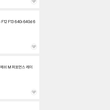
관
심
 F13 640i 640d 6
관
심
그릴 메쉬 M 퍼포먼스 레이
관
심