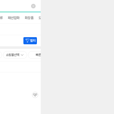
류
패션잡화
화장품
도서
더보기
필터
쇼핑몰선택
빠른배송
관
심