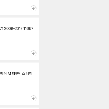
관
심
71 2008-2017 11667
관
심
그릴 메쉬 M 퍼포먼스 레이
관
심