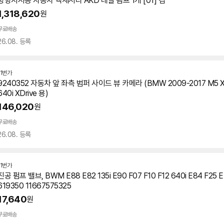
방향지시등 자동차 액세서리 AKD 테일 램프 1개 [01] 검
1,318,620
원
무료배송
26.08. 등록
11번가
9240352 자동차 앞 좌측 범퍼 사이드 뷰 카메라 (BMW 2009-2017 M5 X6 F
640i XDrive 용)
146,020
원
무료배송
26.08. 등록
11번가
진공 펌프 밸브, BWM E88 E82 135i E90 F07 F10 F12 640i E84 F25 E
619350 11667575325
17,640
원
무료배송