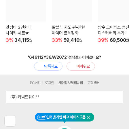
갓성비 3만원대
발볼 부자도 편-안한
방수 고어텍스 등
나이키 세트★
아이더 트레킹화
디스커버리 특가!
3%
34,115
33%
59,410
39%
69,500
원
원
원
'646112Y36AV2072' 검색결과 어떠셨나요?
만족해요
아쉬워요
PC버전
로그인
개인정보처리방침
고객센터
(주) 커넥트웨이브
인터넷 가입 비교 서비스 오픈
NEW
닫기
이
전