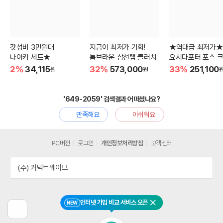
갓성비 3만원대
지금이 최저가 기회!
★역대급 최저가★
나이키 세트★
톰브라운 삼선탭 클러치
요시다포터 포스 
백
2%
34,115
32%
573,000
33%
251,100
원
원
'649-2059' 검색결과 어떠셨나요?
만족해요
아쉬워요
PC버전
로그인
개인정보처리방침
고객센터
(주) 커넥트웨이브
인터넷 가입 비교 서비스 오픈
NEW
닫기
이
전