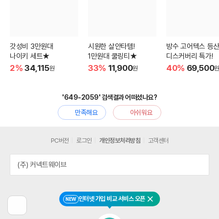
갓성비 3만원대
시원한 살안타템!
방수 고어텍스 등
나이키 세트★
1만원대 쿨링티★
디스커버리 특가!
2%
34,115
33%
11,900
40%
69,500
원
원
'649-2059' 검색결과 어떠셨나요?
만족해요
아쉬워요
PC버전
로그인
개인정보처리방침
고객센터
(주) 커넥트웨이브
인터넷 가입 비교 서비스 오픈
NEW
닫기
이
전