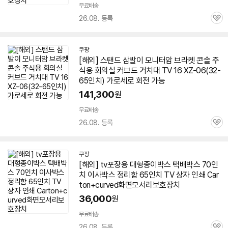
무료배송
26.08. 등록
관
심
쿠팡
[해외] 스탠드 삼발이 모니터암 브라켓 콘솔 주
식용 회의실 커브드 거치대
TV
16 XZ-06(32-
65인치
) 가로세로 회전 가능
141,300
원
무료배송
26.08. 등록
관
심
쿠팡
[해외]
tv
포장용 대형종이박스 택배박스 70인
치 이사박스 정리함
65인치
TV
상자 인쇄 Car
ton+curved화면모서리보호장치
36,000
원
무료배송
26.08. 등록