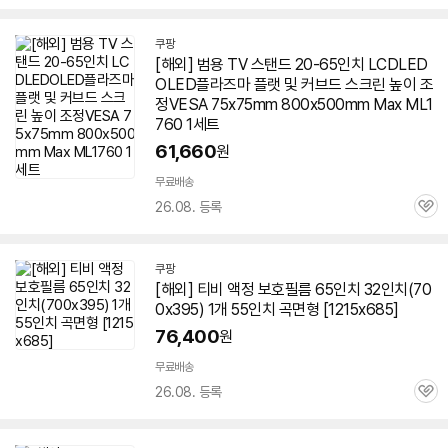
심
쿠팡
[해외] 범용
TV
스탠드 20-
65인치
LCDLED
OLED플라즈마 플랫 및 커브드 스크린 높이 조
정VESA 75x75mm 800x500mm Max ML1
760 1세트
61,660
원
무료배송
26.08. 등록
관
심
쿠팡
[해외] 티비 액정 보호필름
65인치
32인치(70
0x395) 1개 55인치 곡면형 [1215x685]
76,400
원
무료배송
26.08. 등록
관
심