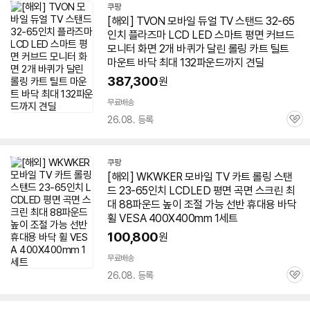
쿠팡
[해외] TVON 모바일 듀얼
TV
스탠드 32-
65
인치
플라즈마 LCD LED 스마트 평면 커브드
모니터 화면 2개 바퀴가 달린 롤링 카트 틸트
마운트 바닥 최대 132파운드까지 견딜
387,300
원
무료배송
26.08. 등록
관
심
쿠팡
[해외] WKWKER 모바일
TV
카트 롤링 스탠
드 23-
65인치
LCDLED 평면
곡면
스크린 최
대 88파운드 높이 조절 가능 선반 휴대용 바닥
휠 VESA 400X400mm 1세트
100,800
원
무료배송
26.08. 등록
관
심