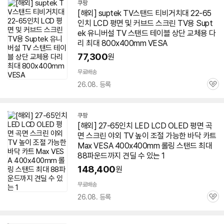
쿠팡
[해외] suptek
TV
스탠드 티비거치대 22-
65
인치
LCD 평면 및 커브드 스크린
TV
용 Supt
ek 유니버설
TV
스탠드 테이블 상단 교체용 다
리 최대 800x400mm VESA
77,300
원
무료배송
26.08. 등록
관
심
쿠팡
[해외] 27-
65인치
LED LCD OLED 평면
곡
면
스크린 야외
TV
높이 조절 가능한 바닥 카트
Max VESA 400x400mm 롤링 스탠드 최대
88파운드까지 견딜 수 있는 1
148,400
원
무료배송
26.08. 등록
관
심