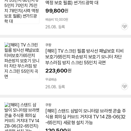
액정 보호 필름) 썬가드광학 대
99,800
원
배송비 10,000원
26.08. 등록
관
심
쿠팡
[해외]
TV
스크린 필름 방사선 패널보호 티비
보호기
65인치
파손방지 보호기 모니터 차단
부스러짐 방지 스크린 55인치
곡면
223,600
원
무료배송
26.08. 등록
관
심
쿠팡
[해외] 스탠드 삼발이 모니터암 브라켓 콘솔 주
식용 회의실 커브드 거치대
TV
14 ZB-06(32
-
65인치
) 세로형 설치 가능
120,500
원