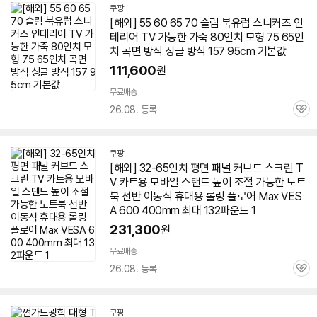
쿠팡
[해외] 55 60 65 70 슬림 북유럽 스니커즈 인
테리어
TV
가능한 가죽 80인치 모형 75
65인
치
곡면
방식 싱글 방식 157 95cm 기본값
111,600
원
무료배송
26.08. 등록
관
심
쿠팡
[해외] 32-
65인치
평면 패널 커브드 스크린
T
V
카트용 모바일 스탠드 높이 조절 가능한 노트
북 선반 이동식 휴대용 롤링 플로어 Max VES
A 600 400mm 최대 132파운드 1
231,300
원
무료배송
26.08. 등록
관
심
쿠팡