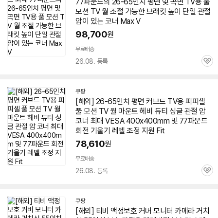
77파운드의 26-
65인치
평면 및
곡면
TV
용 풀
모션
TV
월 조절 가능한 브래킷 높이 단일 관절
암이 있는 코너 Max V
98,700
원
무료배송
26.08. 등록
관
심
쿠팡
[해외] 26-
65인치
평면 커브드
TV
용 피피셸
풀 모션
TV
월 마운트 헤비 듀티 싱글 관절 암
코너 최대 VESA 400x400mm 및 77파운드
회전 기울기 레벨 조정 지원 Fit
78,610
원
무료배송
26.08. 등록
관
심
쿠팡
[해외] 티비 액정보호 커버 모니터 카메라 거치