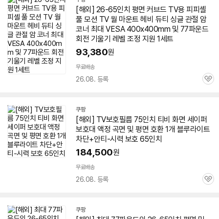
[해외] 26-
65인치
평면 커브드
TV
용 피피셸
풀 모션
TV
월 마운트 헤비 듀티 싱글 관절 암
코너 최대 VESA 400x400mm 및 77파운드
회전 기울기 레벨 조정 지원 1세트
93,380
원
무료배송
26.08. 등록
관
심
쿠팡
[해외]
TV
보호필름 75인치 티비 화면 세이퍼
보호대 액정
곡면
및 평면 호환 1개 블루라이트
차단+안티-시력 보호
65인치
184,500
원
무료배송
26.08. 등록
관
심
쿠팡