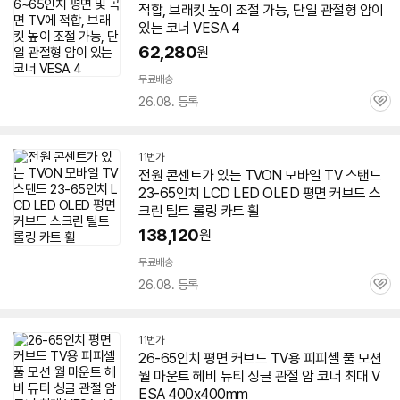
적합, 브래킷 높이 조절 가능, 단일 관절형 암이
있는 코너 VESA 4
62,280
원
무료배송
26.08. 등록
관
심
11번가
전원 콘센트가 있는 TVON 모바일
TV
스탠드
23-
65인치
LCD LED OLED 평면 커브드 스
크린 틸트 롤링 카트 휠
138,120
원
무료배송
26.08. 등록
관
심
11번가
26-
65인치
평면 커브드
TV
용 피피셸 풀 모션
월 마운트 헤비 듀티 싱글 관절 암 코너 최대 V
ESA 400x400mm