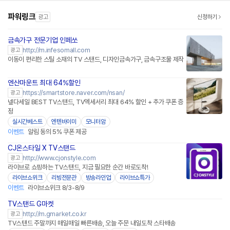
파워링크
광고
신청하기
금속가구 전문기업 인페쏘
http://m.infesomall.com
광고
이동이 편리한 스틸 소재의 TV 스탠드, 디자인금속가구, 금속구조물 제작
엔산마운트 최대 64%할인
https://smartstore.naver.com/nsan/
광고
넾다세일 BEST TV스탠드, TV엑세서리 최대 64% 할인 + 추가 쿠폰 증
정
실시간베스트
엔텐바이미
모니터암
이벤트
알림 동의 5% 쿠폰 제공
CJ온스타일 X TV스탠드
네이버페이
http://www.cjonstyle.com
광고
라이브로 쇼핑하는 TV스탠드, 지금 필요한 순간 바로도착!
라이브쇼위크
리빙전문관
방송라인업
라이브쇼특가
이벤트
라이브쇼위크 8/3-8/9
TV스탠드 G마켓
http://m.gmarket.co.kr
광고
TV스탠드 주말까지 매일매일 빠른배송, 오늘 주문 내일도착 스타배송