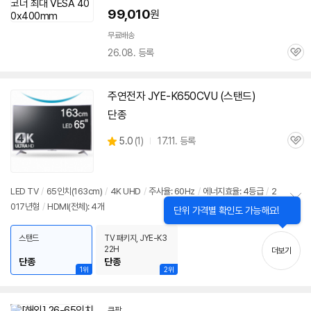
99,010
원
무료배송
26.08. 등록
관
심
주연전자 JYE-K650CVU (스탠드)
단종
상
5.0
(
1)
17.11. 등록
관
별
품
심
점
리
뷰
LED
TV
/
65인치
(163cm)
/
4K UHD
/
주사율: 60Hz
/
에너지효율: 4등급
/
2
017년형
/
HDMI(전체): 4개
닫
정
단위 가격별 확인도 가능해요!
기
보
펼
스탠드
TV 패키지, JYE-K3
치
22H
더보기
기
단종
단종
1위
2위
쿠팡