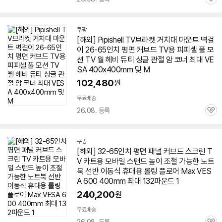
관
심
쿠팡
[해외] Pipishell
TV
브라켓 거치대 마운트 벽걸
이 26-
65인치
평면 커브드
TV
용 피피셸 풀 모
션
TV
월 헤비 듀티 싱글 관절 암 코너 최대 VE
SA 400x400mm 및 M
102,480
원
무료배송
26.08. 등록
관
심
쿠팡
[해외] 32-
65인치
평면 패널 커브드 스크린
T
V
카트용 모바일 스탠드 높이 조절 가능한 노트
북 선반 이동식 휴대용 롤링 플로어 Max VES
A 600 400mm 최대 132파운드 1
240,200
원
무료배송