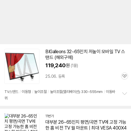
BIGalleons 32~
65인치
저높이 모바일
TV
스
탠드 (해외구매)
119,240
원
(1몰)
25.06. 등록
관
심
TV
스탠드
/
이동형
/
높이조절
/
높이조절(엘리베이션): 330~555mm
/
이동바
퀴
정
보
펼
치
11번가
기
대부분 26~
65인치
평면/
곡면
TV
에 고정 가능
한 홈 비전
TV
월 마운트 | 최대 VESA 400X4