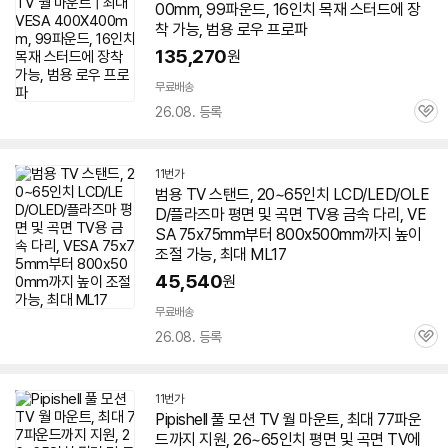
00mm, 99파운드, 16인치 목재 스터드에 장
착 가능, 범용 로우 프로파
135,270
원
무료배송
26.08. 등록
관
심
11번가
범용
TV
스탠드, 20~
65인치
LCD/LED/OLE
D/플라즈마 평면 및
곡면
TV
용 금속 다리, VE
SA 75x75mm부터 800x500mm까지 높이
조절 가능, 최대 ML17
45,540
원
무료배송
26.08. 등록
관
심
11번가
Pipishell 풀 모션
TV
월 마운트, 최대 77파운
드까지 지원, 26~
65인치
평면 및
곡면
TV
에