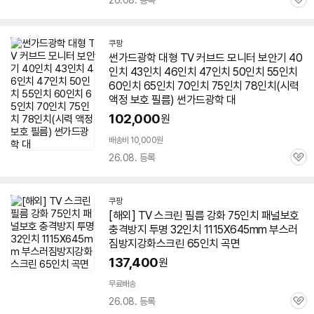
26.08. 등록
관
심
쿠팡
썬가드광학 대형
TV
커브드 모니터 보안기 40
인치 43인치 46인치 47인치 50인치 55인치
60인치
65인치
70인치 75인치 78인치(시력
액정 보호 필름) 썬가드광학 대
102,000
원
배송비 10,000원
26.08. 등록
관
심
쿠팡
[해외]
TV
스크린 필름 강화 75인치 패널보호
충격방지 투명 32인치 1115X645mm 부스러
짐방지강화스크린
65인치
곡면
137,400
원
무료배송
26.08. 등록
관