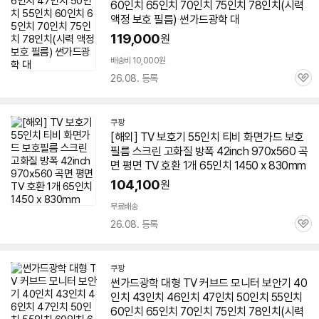
60인치
65인치
70인치 75인치 78인치(시력
액정 보호 필름) 썬가드광학 대
119,000
원
배송비 10,000원
26.08. 등록
관
심
쿠팡
[해외]
TV
보호기 55인치 티비 화면가드 보호
필름 스크린 고화질 방폭 42inch 970x560
곡
면
평면
TV
호환 1개
65인치
1450 x 830mm
104,100
원
무료배송
26.08. 등록
관
심
쿠팡
썬가드광학 대형
TV
커브드 모니터 보안기 40
인치 43인치 46인치 47인치 50인치 55인치
60인치
65인치
70인치 75인치 78인치(시력