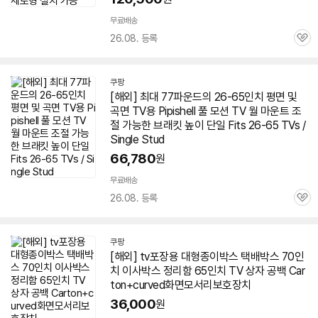
무료배송
26.08. 등록
관
심
쿠팡
[해외] 최대 77파운드의 26-
65인치
평면 및
곡면
TV
용 Pipishell 풀 모션
TV
월 마운트 조
절 가능한 브래킷 높이 단일 Fits 26-65 TVs /
Single Stud
66,780
원
무료배송
26.08. 등록
관
심
쿠팡
[해외]
tv
포장용 대형종이박스 택배박스 70인
치 이사박스 정리함
65인치
TV
상자 공백 Car
ton+curved화면모서리보호장치
36,000
원