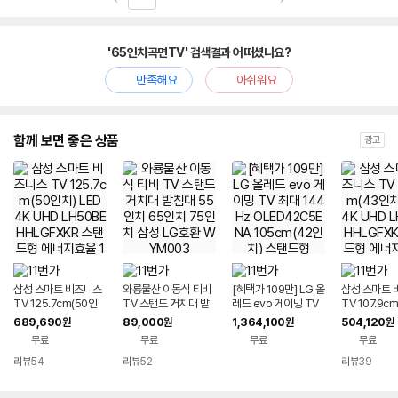
'65인치곡면TV' 검색결과 어떠셨나요?
만족해요
아쉬워요
함께 보면 좋은 상품
광고
삼성 스마트 비즈니스
와룡물산 이동식 티비
[혜택가 109만] LG 올
삼성 스마트 
TV 125.7cm(50인
TV 스탠드 거치대 받
레드 evo 게이밍 TV
TV 107.9c
치) LED 4K UHD LH
침대 55인치 65인치
최대 144Hz OLED4
치) LED 4K 
689,690
89,000
1,364,100
504,120
원
원
원
원
50BEHHLGFXKR 스
75인치 삼성 LG호환
2C5ENA 105cm(4
43BEHHLG
무료
무료
무료
무료
탠드형 에너지효율 1등
WYM003
2인치) 스탠드형
탠드형 에너지
급 WiFi
급 WiFi
리뷰
54
리뷰
52
리뷰
39