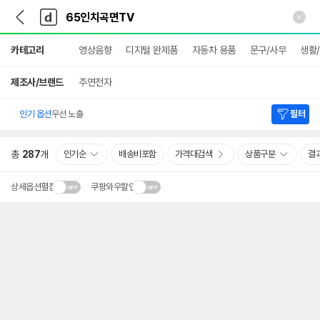
뒤
다
본문 바로가기
다
로
나
나
가
와
와
상
기
메
카테고리
영상음향
디지털 완제품
자동차 용품
문구/사무
생활
세
인
검
색
제조사/브랜드
주연전자
인기 옵션
우선 노출
필터
총
287
개
인기순
배송비포함
가격대검색
상품구분
결
상세옵션펼침
쿠팡와우할인