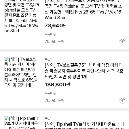
[해외] 최대 77파운드의 26-
65인치
평면 및
곡면
TV
용 Pipishell 풀 모션
TV
월 마운트 조
절 가능한 브래킷 Fits 26-65 TVs / Max 16
Wood Stud
73,640
원
무료배송
26.08. 등록
관
심
쿠팡
[해외]
TV
보호필름 75인치 티비 액정 대형 파
손 파손방지 블루라이트 차단+안티-시력 보호
65인치
곡면
및 평면 1개
세부정보 열기/접기
188,800
원
무료배송
26.08. 등록
관
심
쿠팡
[해외] Pipishell
TV
브라켓 거치대 마운트 최대