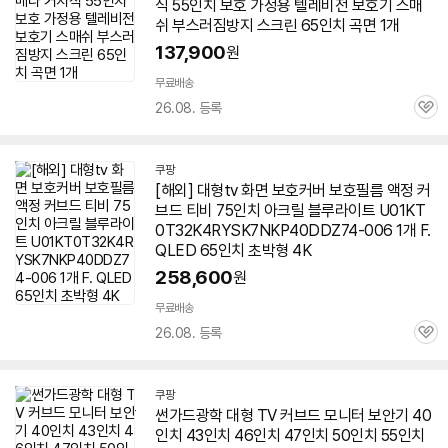
식 55인치 보호 가정용 텔레비전 보호기 스매
쉬 부스러짐방지 스크린
65인치
곡면
1개
137,900
원
무료배송
26.08. 등록
관
심
쿠팡
[해외] 대형
tv
화면 보호커버 보호필름 액정 커
브드 티비 75인치 아크릴 블루라이트 U01KT
0T32K4RYSK7NKP40DDZ74-006 1개 F.
QLED
65인치
초박형 4K
258,600
원
무료배송
26.08. 등록
관
심
쿠팡
썬가드광학 대형
TV
커브드 모니터 보안기 40
인치 43인치 46인치 47인치 50인치 55인치