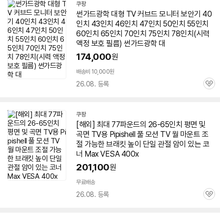
쿠팡
썬가드광학 대형
TV
커브드 모니터 보안기 40
인치 43인치 46인치 47인치 50인치 55인치
60인치
65인치
70인치 75인치 78인치(시력
액정 보호 필름) 썬가드광학 대
174,000
원
배송비 10,000원
26.08. 등록
관
심
쿠팡
[해외] 최대 77파운드의 26-
65인치
평면 및
곡면
TV
용 Pipishell 풀 모션
TV
월 마운트 조
절 가능한 브래킷 높이 단일 관절 암이 있는 코
너 Max VESA 400x
201,100
원
무료배송
26.08. 등록
관
심