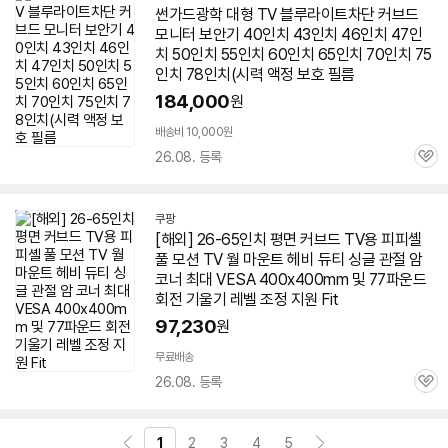
썬가드광학 대형
TV
블루라이트차단 커브드
모니터 보안기 40인치 43인치 46인치 47인
치 50인치 55인치 60인치
65인치
70인치 75
인치 78인치(시력 액정 보호 필름
184,000
원
배송비 10,000원
26.08. 등록
관
심
쿠팡
[해외] 26-
65인치
평면 커브드
TV
용 피피셸
풀 모션
TV
월 마운트 헤비 듀티 싱글 관절 암
코너 최대 VESA 400x400mm 및 77파운드
회전 기울기 레벨 조정 지원 Fit
97,230
원
무료배송
26.08. 등록
관
심
1
2
3
4
5