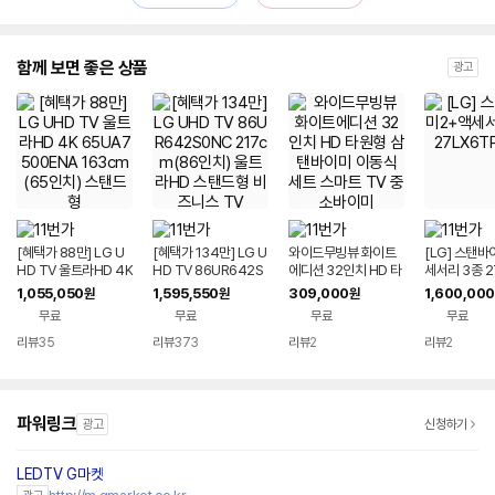
함께 보면 좋은 상품
광고
[혜택가 88만] LG U
[혜택가 134만] LG U
와이드무빙뷰 화이트
[LG] 스탠
HD TV 울트라HD 4K
HD TV 86UR642S
에디션 32인치 HD 타
세서리 3종 2
65UA7500ENA 16
0NC 217cm(86인
원형 삼탠바이미 이동
PGAA
1,055,050
1,595,550
309,000
1,600,000
원
원
원
3cm(65인치) 스탠드
치) 울트라HD 스탠드
식 세트 스마트 TV 중
무료
무료
무료
무료
형
형 비즈니스 TV
소바이미
리뷰
35
리뷰
373
리뷰
2
리뷰
2
파워링크
광고
신청하기
LEDTV G마켓