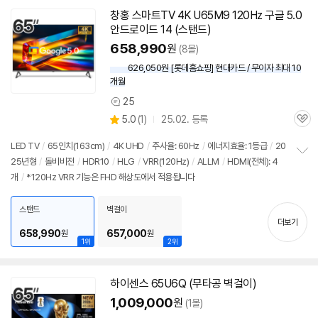
창홍 스마트
TV
4K U65M9 120Hz
구글
5.0
안드로이드
14 (스탠드)
658,990
원
(8몰)
626,050원 [롯데홈쇼핑] 현대카드 / 무이자 최대 10
개월
25
상
상
5.0
(
1)
25.02. 등록
품
관
별
의
품
심
점
견
LED
TV
/
65인치
(163cm)
/
4K UHD
/
주사율: 60Hz
/
에너지효율: 1등급
/
20
리
25년형
/
돌비비전
/
HDR10
/
HLG
/
VRR(120Hz)
/
ALLM
/
HDMI(전체): 4
정
뷰
개
/
*120Hz VRR 기능은 FHD 해상도에서 적용됩니다
보
펼
치
스탠드
벽걸이
기
더보기
658,990
657,000
원
원
1위
2위
하이센스 65U6Q (무타공 벽걸이)
1,009,000
원
(1몰)