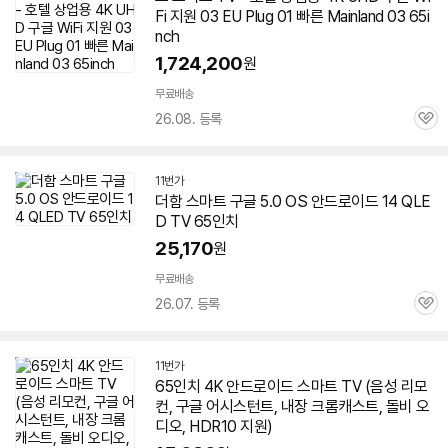
Fi 지원 03 EU Plug 01 빠른 Mainland 03 65i
nch
1,724,200
원
무료배송
26.08. 등록
관
심
11번가
더함 스마트
구글
5.0 OS
안드로이드
14 QLE
D
TV
65인치
25,170
원
무료배송
26.07. 등록
관
심
11번가
65인치
4K
안드로이드
스마트
TV
(음성 리모
컨,
구글
어시스턴트, 내장 크롬캐스트, 돌비 오
디오, HDR10 지원)