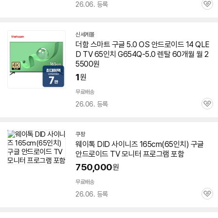
26.06. 등록
관
심
신세계몰
더함 스마트
구글
5.0 OS
안드로이드
14 QLE
D
TV
65인치
G654Q-5.0 렌탈 60개월 월 2
5500원
1
원
무료배송
26.06. 등록
관
심
쿠팡
웨이톡 DID 사이니즈 165cm(
65인치
)
구글
안드로이드
TV
모니터 프로그램 포함
750,000
원
무료배송
26.06. 등록
관
심