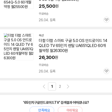
25,500
원
무료배송
26.04. 등록
관
심
옥션
더함 더함 스마트
구글
5.0 OS
안드로이드
14
QLED
TV
65인치
렌탈 UA651QLED 60개
월약정 월26300원
26,300
원
무료배송
26.04. 등록
관
심
1
2
'65인치구글안드로이드TV' 검색결과 어떠셨나요?
만족해요
아쉬워요