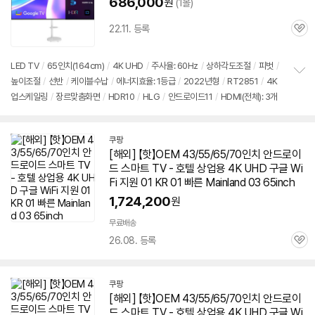
686,000
원
(1몰)
22.11. 등록
관
심
LED
TV
/
65인치
(164cm)
/
4K UHD
/
주사율: 60Hz
/
상하각도조절
/
피벗
/
높이조절
/
선반
/
케이블수납
/
에너지효율: 1등급
/
2022년형
/
RT2851
/
4K
정
업스케일링
/
장르맞춤화면
/
HDR10
/
HLG
/
안드로이드
11
/
HDMI(전체): 3개
보
펼
치
기
쿠팡
[해외] 【핫】OEM 43/55/65/70인치
안드로이
드
스마트
TV
- 호텔 상업용 4K UHD
구글
Wi
Fi 지원 01 KR 01 빠른 Mainland 03 65inch
1,724,200
원
무료배송
26.08. 등록
관
심
쿠팡
[해외] 【핫】OEM 43/55/65/70인치
안드로이
드
스마트
TV
- 호텔 상업용 4K UHD
구글
Wi