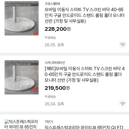
크로스몰98
네
모바일 이동식 스마트
TV
스크린 바닥 40-
65
이
인치
구글
안드로이드
스탠드 롤링 홀더 모니터
버
페
선반 (가정 및 사무실용)
이
228,200
원
무료배송
26.05. 등록
관
심
사계 코퍼레이션
네
[해외]모바일 이동식 스마트
TV
스크린 바닥 4
이
0-
65인치
구글
안드로이드
스탠드 롤링 홀더
버
페
모니터 선반 (가정 및 사무실용)
이
219,500
원
무료배송
26.04. 등록
관
심
11번가
익스프레스럭코리아 와이드뷰
65인치
QLED