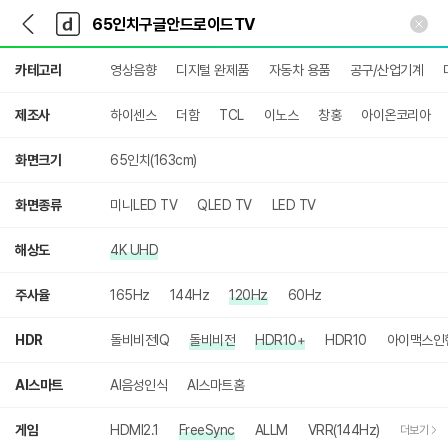
뒤
다
본문 바로가기
다
로
나
나
가
와
와
상
기
메
카테고리
영상음향
디지털 완제품
자동차 용품
공구/산업기계
세
인
검
색
제조사
하이센스
더함
TCL
이노스
창홍
아이온코리아
화면크기
65인치(163cm)
화면종류
미니LED TV
QLED TV
LED TV
해상도
4K UHD
주사율
165Hz
144Hz
120Hz
60Hz
HDR
돌비비전IQ
돌비비전
HDR10+
HDR10
아이맥스인
AI스마트
AI음성인식
AI스마트홈
게임
HDMI2.1
FreeSync
ALLM
VRR(144Hz)
더보기