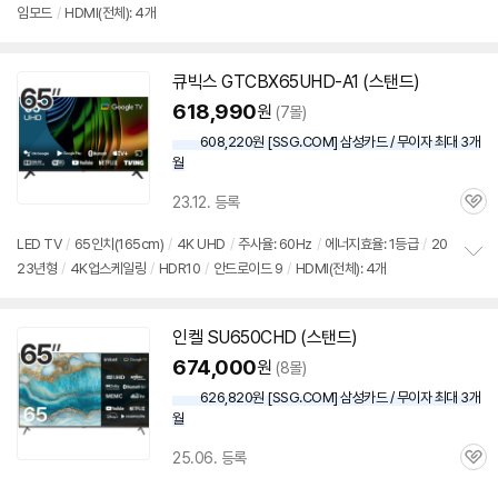
임모드
/
HDMI(전체): 4개
보
펼
치
기
큐빅스 GTCBX65UHD-A1 (스탠드)
618,990
원
(7몰)
608,220원 [SSG.COM] 삼성카드 / 무이자 최대 3개
월
23.12. 등록
관
심
LED
TV
/
65인치
(165cm)
/
4K UHD
/
주사율: 60Hz
/
에너지효율: 1등급
/
20
23년형
/
4K업스케일링
/
HDR10
/
안드로이드
9
/
HDMI(전체): 4개
정
보
펼
치
인켈 SU650CHD (스탠드)
기
674,000
원
(8몰)
626,820원 [SSG.COM] 삼성카드 / 무이자 최대 3개
월
25.06. 등록
관
심