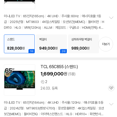
심
미니LED
TV
/
65인치
(165cm)
/
4K UHD
/
주사율: 60Hz
/
에너지효율: 1등
급
/
2025년형
/
MT9603
/
4K업스케일링
/
모션보간(MEMC)
/
돌비비전
/
H
정
DR10
/
HLG
/
VRR(120Hz)
/
ALLM
/
게임모드
/
구글
5.0
/
HDMI(전체): 4
보
펼
개
/
*120Hz VRR 기능은 FHD 해상도에서 적용됩니다
치
스탠드
벽걸이
상하좌우형 벽걸이
기
더보기
828,000
949,000
989,000
원
원
원
1위
2위
TCL 65C855 (스탠드)
1,699,000
원
(5몰)
2
상
24.03. 등록
품
관
의
심
견
미니LED
TV
/
65인치
(164cm)
/
4K UHD
/
주사율: 120Hz
/
에너지효율: 5등
급
/
2024년형
/
MT9653(펜토닉700)
/
장르맞춤화면
/
4K업스케일링
/
모션
정
보간(MEMC)
/
돌비비전IQ
/
아이맥스인핸스드
/
HLG
/
HDR10+
/
화면반사방
보