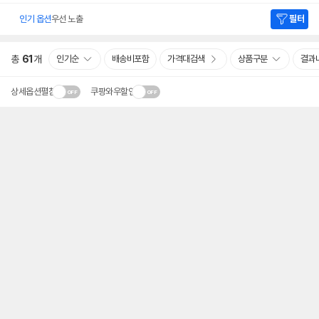
인기 옵션
우선 노출
필터
총
61
개
인기순
배송비포함
가격대검색
상품구분
결과
상세옵션펼침
쿠팡와우할인