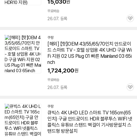
15,030
원
무료배송
26.07. 등록
관
심
쿠팡
[해외] 【핫】OEM 43/55/65/70인치
안드로이
드
스마트
TV
- 호텔 상업용 4K UHD
구글
Wi
Fi 지원 02 US Plug 01 빠른 Mainland 03 65i
nch
1,724,200
원
무료배송
26.07. 등록
관
심
쿠팡
큐빅스 4K UHD LED 스마트
TV
165cm(
65
인치
)
구글
안드로이드
HDR 블루투스 WIFI 넷
플릭스 유튜브 스탠드 벽걸이 기사방문설치 스
탠드형 방문설치