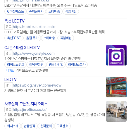
http://m.gmarket.co.kr
광고
LEDTV 주말까지 매일매일 빠른배송, 오늘 주문 내일도착 스타배송
G마켓베스트
슈퍼딜특가
스타배송
꼭멤버십
옥션 LEDTV
http://mobile.auction.co.kr
광고
LEDTV 꼭멤버십 월 이용료만큼 캐시보장! 쇼핑 5%적립&무료반품 혜택
옥션BEST
올킬 특가
스타배송
꼭멤버십
CJ온스타일 X LEDTV
네이버페이
http://www.cjonstyle.com
광고
라이브로 쇼핑하는 LEDTV, 지금 필요한 순간 바로도착!
라이브쇼위크
리빙전문관
방송라인업
라이브쇼특가
이벤트
라이브쇼위크 8/3-8/9
LEDTV
https://blog.naver.com/ewow
광고
키워드:대전에서 TV수리 하고 있는 전문업체
사무실의 모든것 지니오피스!
http://jinioffice.co.kr/
광고
기업맞춤형 비즈니스 토탈 쇼핑몰! 사무집기, 냉난방, OA전문, 상품+가격
경쟁력
회사소개
납품실적
견적문의
고객센터