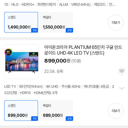
10
/
HLG
/
HDR10+
/
화면반사방지
/
ALLM
/
VRR(144Hz)
/
게임모드
/
안드
보
펼
로이드
12
치
스탠드
벽걸이
기
더보기
1,490,000
1,550,000
원
원
1위
2위
아이온코리아 PLANTIUM
65인치
구글
안드
세부정보 열기/접기
로이드
UHD 4K LED
TV
(스탠드)
899,000
원
(10몰)
22.04. 등록
관
심
LED
TV
/
65인치
(164cm)
/
4K UHD
/
주사율: 60Hz
/
에너지효율: 4등급
/
2
022년형
/
HDR10
/
HDMI(전체): 3개
정
보
펼
스탠드
벽걸이
치
더보기
기
899,000
989,000
원
원
1위
2위