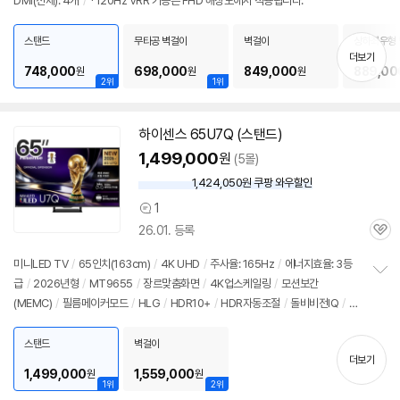
DMI(전체): 4개
/
*120Hz VRR 기능은 FHD 해상도에서 적용됩니다.
보
펼
치
스탠드
무타공 벽걸이
벽걸이
상하좌우형
기
더보기
748,000
698,000
849,000
889,00
원
원
원
2위
1위
하이센스 65U7Q (스탠드)
1,499,000
원
(5몰)
1,424,050원 쿠팡 와우할인
와
우
1
상
할
26.01. 등록
품
인
관
의
가
심
견
미니LED
TV
/
65인치
(163cm)
/
4K UHD
/
주사율: 165Hz
/
에너지효율: 3등
급
/
2026년형
/
MT9655
/
장르맞춤화면
/
4K업스케일링
/
모션보간
정
(MEMC)
/
필름메이커모드
/
HLG
/
HDR10+
/
HDR자동조절
/
돌비비전IQ
/
아
보
펼
이맥스인핸스드
/
돌비비전
/
HDR10
/
화면반사방지
/
HDMI2.1
/
FreeSync
/
치
VRR(165Hz)
/
ALLM
/
게임모드
/
안드로이드
14
/
HDMI(전체): 4개
스탠드
벽걸이
기
더보기
1,499,000
1,559,000
원
원
1위
2위