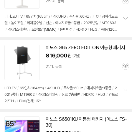
25.01. 등록
관
심
미니LED
TV
/
65인치
(165cm)
/
4K UHD
/
주사율: 60Hz
/
피벗
/
상하각도조
절
/
높이조절
/
케이블수납
/
선반
/
에너지효율: 1등급
/
2025년형
/
MT9603
정
/
4K업스케일링
/
모션보간(MEMC)
/
돌비비전
/
HDR10
/
HLG
/
VRR(120H
보
펼
z)
/
ALLM
/
게임모드
/
구글
5.0
/
HDMI(전체): 4개
/
*120Hz VRR 기능은 FHD
치
해상도에서 적용됩니다
기
이노스 G65 ZERO EDITION 이동형 패키지
816,000
원
(2몰)
21.11. 등록
관
심
LED
TV
/
65인치
(164cm)
/
4K UHD
/
주사율: 60Hz
/
에너지효율: 1등급
/
2
021년형
/
MT9602
/
4K업스케일링
/
장르맞춤화면
/
HDR10
/
HLG
/
안드로
정
이드
11
/
HDMI(전체): 3개
보
펼
치
기
이노스 S6501KU 이동형 패키지 (이노스 FS-
30)