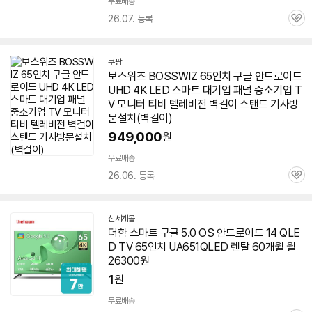
무료배송
26.07. 등록
관
심
쿠팡
보스위즈 BOSSWIZ
65인치
구글
안드로이드
UHD 4K LED 스마트 대기업 패널 중소기업
T
V
모니터 티비 텔레비전 벽걸이 스탠드 기사방
문설치(벽걸이)
949,000
원
무료배송
26.06. 등록
관
심
신세계몰
더함 스마트
구글
5.0 OS
안드로이드
14 QLE
D
TV
65인치
UA651QLED 렌탈 60개월 월
26300원
1
원
무료배송