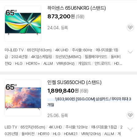
하이센스 65U6NKRG (스탠드)
873,200
원
(5몰)
24.04. 등록
관
심
미니LED
TV
/
65인치
(163cm)
/
4K UHD
/
주사율: 60Hz
/
에너지효율: 1등
급
/
2024년형
/
4K업스케일링
/
모션보간(MEMC)
/
필름메이커모드
/
돌비비
정
전IQ
/
HLG
/
HDR10+
/
ALLM
/
VRR(60Hz)
/
게임모드
/
안드로이드
/
HDMI
보
펼
(전체): 4개
치
기
인켈 SUS650CHD (스탠드)
1,899,840
원
(6몰)
1,833,900원 [SSG.COM] 삼성카드 / 무이자 최대 3
개월
25.06. 등록
관
심
LED
TV
/
65인치
(165cm)
/
4K UHD
/
주사율: 120Hz
/
에너지효율: 1등급
/
2
025년형
/
돌비비전
/
HDR10
/
HLG
/
HDMI2.1
/
VRR(120Hz)
/
ALLM
/
게
정