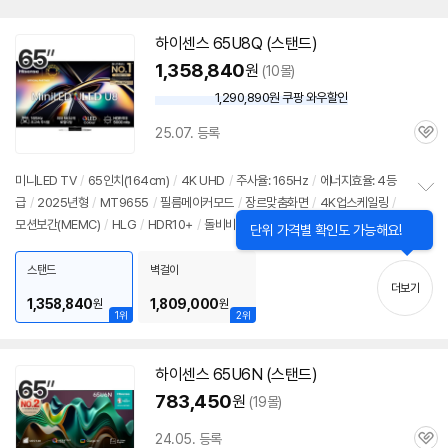
하이센스 65U8Q (스탠드)
1,358,840
원
(10몰)
1,290,890원 쿠팡 와우할인
와
우
25.07. 등록
할
관
인
심
가
미니LED
TV
/
65인치
(164cm)
/
4K UHD
/
주사율: 165Hz
/
에너지효율: 4등
급
/
2025년형
/
MT9655
/
필름메이커모드
/
장르맞춤화면
/
4K업스케일링
/
정
모션보간(MEMC)
/
HLG
/
HDR10+
/
돌비비전IQ
/
아이맥스인핸스드
/
화면반
보
펼
사방지
/
ALLM
/
게임모드
/
HDMI2.1
/
FreeSync
/
VRR(165Hz)
/
안드로이
치
드
12
/
HDMI(전체): 3개
스탠드
벽걸이
기
더보기
1,358,840
1,809,000
원
원
1위
2위
하이센스 65U6N (스탠드)
783,450
원
(19몰)
24.05. 등록
관