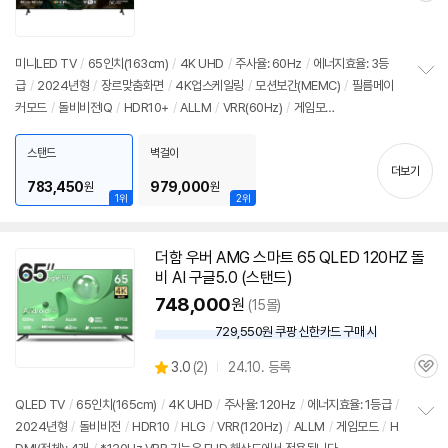
심
미니LED
TV
/
65인치
(163cm)
/
4K UHD
/
주사율: 60Hz
/
에너지효율: 3등
급
/
2024년형
/
장르맞춤화면
/
4K업스케일링
/
모션보간(MEMC)
/
필름메이
정
커모드
/
돌비비전IQ
/
HDR10+
/
ALLM
/
VRR(60Hz)
/
게임모
보
펼
드
/
FreeSync
/
안드로이드
/
HDMI(전체): 4개
치
스탠드
벽걸이
기
더보기
783,450
979,000
원
원
1위
2위
더함 우버 AMG 스마트 65 QLED 120HZ 돌
비 AI
구글
5.0 (스탠드)
748,000
원
(15몰)
729,550원 쿠팡 신한카드 구매 시
와
우
상
3.0
(
2)
24.10. 등록
할
관
별
인
품
심
점
QLED
TV
/
65인치
(165cm)
/
4K UHD
/
주사율: 120Hz
/
에너지효율: 1등급
/
가
리
2024년형
/
돌비비전
/
HDR10
/
HLG
/
VRR(120Hz)
/
ALLM
/
게임모드
/
H
정
뷰