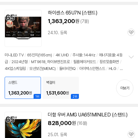
하이센스 65U7N (스탠드)
1,363,200
원
(7몰)
24.10. 등록
관
심
미니LED
TV
/
65인치
(165cm)
/
4K UHD
/
주사율: 144Hz
/
에너지효율: 4등
급
/
2024년형
/
MT9618, 하이뷰엔진프로
/
필름메이커모드
/
장르맞춤화면
/
정
4K업스케일링
/
모션보간(MEMC)
/
돌비비전IQ
/
아이맥스인핸스드
/
HLG
/
H
보
펼
DR10+
/
HDMI2.1
/
FreeSync
/
ALLM
/
VRR(144Hz)
/
게임모드
/
안드로이
치
드
12
/
HDMI(전체): 4개
스탠드
벽걸이
기
더보기
1,363,200
1,531,600
원
원
1위
2위
더함 우버 AMG UA651MINILED (스탠드)
828,000
원
(16몰)
25.01. 등록
관