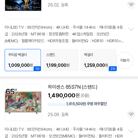
26.02. 등록
관
심
미니LED
TV
/
65인치
(164cm)
/
4K UHD
/
주사율: 144Hz
/
에너지효율: 4등
급
/
2026년형
/
MT9618
/
장르맞춤화면
/
4K업스케일링
/
모션보간
정
(MEMC)
/
필름메이커모드
/
HDR자동조절
/
돌비비전IQ
/
HDR10
/
HDR10+
보
펼
/
HLG
/
ALLM
/
VRR(144Hz)
/
게임모드
/
HDMI2.1
/
FreeSync
/
안드로이
치
드
12
/
HDMI(전체): 4개
무타공 벽걸이
스탠드
벽걸이
기
더보기
1,009,000
1,199,000
1,259,000
원
원
원
1위
2위
하이센스 65S7N (스탠드)
1,490,000
원
(6몰)
1,415,500원 쿠팡 와우할인
와
우
25.09. 등록
할
관
인
심
가
미니LED
TV
/
65인치
(164cm)
/
4K UHD
/
주사율: 144Hz
/
에너지효율: 4등
급
/
2025년형
/
MT9618
/
모션보간(MEMC)
/
돌비비전IQ
/
돌비비전
/
HDR
정