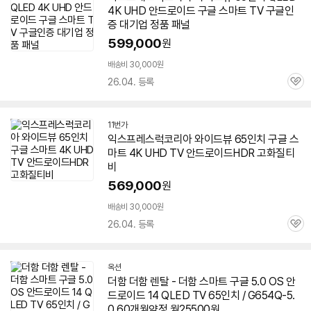
4K UHD
안드로이드
구글
스마트
TV
구글
인
증 대기업 정품 패널
599,000
원
배송비 30,000원
26.04. 등록
관
심
11번가
익스프레스럭코리아 와이드뷰
65인치
구글
스
마트 4K UHD
TV
안드로이드
HDR 고화질티
비
569,000
원
배송비 30,000원
26.04. 등록
관
심
옥션
더함 더함 렌탈 - 더함 스마트
구글
5.0 OS
안
드로이드
14 QLED
TV
65인치
/ G654Q-5.
0 60개월약정 월25500원