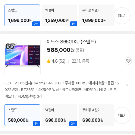
펼
지
/
ALLM
/
VRR(144Hz)
/
게임모드
/
HDMI2.1
/
FreeSync
/
안드로이드
치
12
/
HDMI(전체): 4개
스탠드
벽걸이
무타공 벽걸이
기
더보기
1,699,000
1,359,000
1,699,000
원
원
원
2위
1위
이노스 S6501KU (스탠드)
588,000
원
(6몰)
상
4.8
(
52)
22.11. 등록
관
별
품
심
점
리
뷰
LED
TV
/
65인치
(164cm)
/
4K UHD
/
주사율: 60Hz
/
에너지효율: 1등급
/
2
022년형
/
RT2851
/
4K업스케일링
/
장르맞춤화면
/
HDR10
/
HLG
/
안드로
정
이드
11
/
HDMI(전체): 3개
보
펼
치
스탠드
벽걸이
무타공 벽걸이
기
더보기
588,000
698,000
698,000
원
원
원
1위
2위