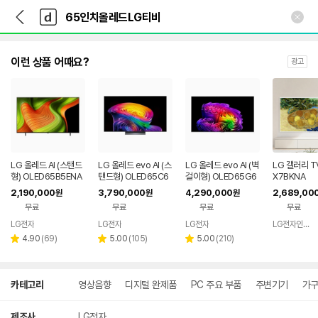
뒤
다
본문 바로가기
다
로
나
나
가
와
와
기
메
인
이런 상품 어때요?
광고
LG 올레드 AI (스탠드
LG 올레드 evo AI (스
LG 올레드 evo AI (벽
LG 갤러리 TV
형) OLED65B5ENA
탠드형) OLED65C6
걸이형) OLED65G6
X7BKNA
SNA
KNA
2,190,000
3,790,000
4,290,000
2,689,00
원
원
원
무료
무료
무료
무료
LG전자
LG전자
LG전자
LG전자인증점 신영플러스
리
리
리
4.90
(
69
)
5.00
(
105
)
5.00
(
210
)
별
별
별
뷰
뷰
뷰
점
점
점
수
수
수
상
카테고리
영상음향
디지털 완제품
PC 주요 부품
주변기기
가구
세
검
색
제조사
LG전자