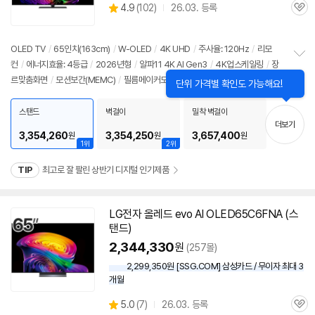
상
4.9
(
102)
26.03. 등록
관
별
품
심
점
리
OLED TV
/
65인치
(163cm)
/
W-OLED
/
4K UHD
/
주사율: 120Hz
/
리모
뷰
컨
/
에너지효율: 4등급
/
2026년형
/
알파11 4K AI Gen3
/
4K업스케일링
/
장
정
르맞춤화면
/
모션보간(MEMC)
/
필름메이커모드
/
돌비비전
/
HDR10
/
HDR자
보
펼
동조절
/
HLG
/
톤매핑
/
화면반사방지
/
블루라이트차단
/
HDMI2.1
/
VRR(165
치
Hz)
/
ALLM
/
HGIG
/
G-Sync Compatible
/
FreeSync
/
게임모드
/
웹OS
스탠드
벽걸이
밀착 벽걸이
기
더보기
26
/
HDMI(전체): 4개
/
출시가: 5,188,000원
3,354,260
3,354,250
3,657,400
원
원
원
1위
2위
TIP
최고로 잘 팔린 상반기 디지털 인기제품
LG
전자
올레드
evo AI OLED65C6FNA (스
탠드)
2,344,330
원
(257몰)
2,299,350원 [SSG.COM] 삼성카드 / 무이자 최대 3
개월
상
5.0
(
7)
26.03. 등록
관
별