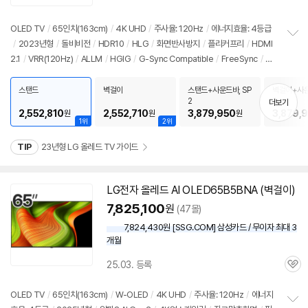
리
뷰
OLED TV
/
65인치
(163cm)
/
4K UHD
/
주사율: 120Hz
/
에너지효율: 4등급
/
2023년형
/
돌비비전
/
HDR10
/
HLG
/
화면반사방지
/
플리커프리
/
HDMI
정
2.1
/
VRR(120Hz)
/
ALLM
/
HGIG
/
G-Sync Compatible
/
FreeSync
/
게
보
펼
임모드
/
HDMI(전체): 4개
/
출시가: 6,660,000원
치
스탠드
벽걸이
스탠드+사운드바, SP
벽걸이+사운
기
2
2
더보기
2,552,810
2,552,710
3,879,950
3,879,
원
원
원
1위
2위
TIP
23년형 LG 올레드 TV 가이드
LG
전자
올레드
AI OLED65B5BNA (벽걸이)
7,825,100
원
(47몰)
7,824,430원 [SSG.COM] 삼성카드 / 무이자 최대 3
개월
25.03. 등록
관
심
OLED TV
/
65인치
(163cm)
/
W-OLED
/
4K UHD
/
주사율: 120Hz
/
에너지