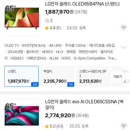
LG
전자
올레드
OLED65B4FNA (스탠드)
1,887,970
원
(247몰)
3
상
상
4.8
(
8)
24.03. 등록
품
관
별
의
품
심
점
견
리
OLED TV
/
65인치
(163cm)
/
4K UHD
/
주사율: 120Hz
/
에너지효율: 4등급
뷰
/
2024년형
/
돌비비전
/
HDR10
/
HLG
/
톤매핑
/
화면반사방지
/
플리커프
정
리
/
HDMI2.1
/
VRR(120Hz)
/
ALLM
/
HGIG
/
G-Sync Compatible
/
Free
보
펼
Sync
/
게임모드
/
HDMI(전체): 3개
/
출시가: 4,688,000원
치
스탠드
벽걸이
스탠드+사운드바, SP
벽걸이+사운
기
2
2
더보기
1,887,970
2,205,790
2,313,620
2,283,4
원
원
원
2위
1위
LG
전자
올레드
evo AI OLED65C5SNA (벽
걸이)
2,774,920
원
(364몰)
상
5.0
(
44)
25.03. 등록
관
별