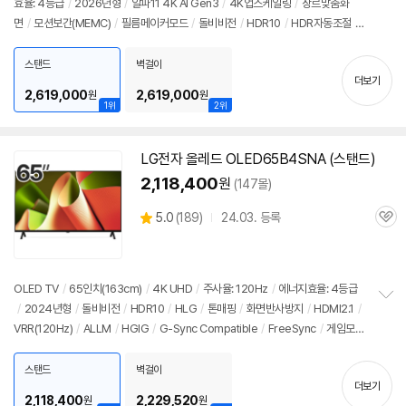
효율: 4등급
/
2026년형
/
알파11 4K AI Gen3
/
4K업스케일링
/
장르맞춤화
정
면
/
모션보간(MEMC)
/
필름메이커모드
/
돌비비전
/
HDR10
/
HDR자동조절
/
보
펼
HLG
/
톤매핑
/
블루라이트차단
/
HDMI2.1
/
VRR(165Hz)
/
ALLM
/
HGIG
/
치
G-Sync Compatible
/
FreeSync
/
게임모드
/
웹OS 26
/
HDMI(전체): 4개
/
스탠드
벽걸이
기
더보기
출시가: 3,090,000원
2,619,000
2,619,000
원
원
1위
2위
LG
전자
올레드
OLED65B4SNA (스탠드)
동
영
2,118,400
원
(147몰)
상
상
5.0
(
189)
24.03. 등록
관
별
품
심
점
리
뷰
OLED TV
/
65인치
(163cm)
/
4K UHD
/
주사율: 120Hz
/
에너지효율: 4등급
/
2024년형
/
돌비비전
/
HDR10
/
HLG
/
톤매핑
/
화면반사방지
/
HDMI2.1
/
정
VRR(120Hz)
/
ALLM
/
HGIG
/
G-Sync Compatible
/
FreeSync
/
게임모
보
펼
드
/
HDMI(전체): 4개
/
출시가: 3,707,000원
치
스탠드
벽걸이
기
더보기
2,118,400
2,229,520
원
원