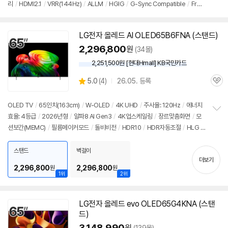
리
/
HDMI2.1
/
VRR(144Hz)
/
ALLM
/
HGIG
/
G-Sync Compatible
/
Free
보
펼
Sync
/
게임모드
/
HDMI(전체): 3개
/
출시가: 4,780,000원
세부정보 열기/접기
치
기
LG
전자
올레드
AI OLED65B6FNA (스탠드)
2,296,800
원
(34몰)
2,251,500원 [현대Hmall] KB국민카드
상
5.0
(
4)
26.05. 등록
관
별
품
심
점
리
OLED TV
/
65인치
(163cm)
/
W-OLED
/
4K UHD
/
주사율: 120Hz
/
에너지
뷰
효율: 4등급
/
2026년형
/
알파8 AI Gen3
/
4K업스케일링
/
장르맞춤화면
/
모
정
션보간(MEMC)
/
필름메이커모드
/
돌비비전
/
HDR10
/
HDR자동조절
/
HLG
/
보
펼
톤매핑
/
블루라이트차단
/
HDMI2.1
/
VRR(144Hz)
/
ALLM
/
HGIG
/
G-Syn
치
c Compatible
/
FreeSync
/
게임모드
/
웹OS 26
/
HDMI(전체): 4개
/
출시가:
스탠드
벽걸이
기
더보기
4,780,000원
2,296,800
2,296,800
원
원
1위
2위
LG
전자
올레드
evo OLED65G4KNA (스탠
동
드)
영
상
3,148,990
원