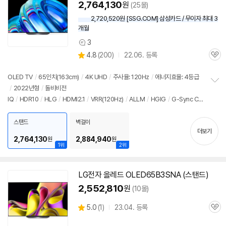
2,764,130
원
(25몰)
2,720,520원 [SSG.COM] 삼성카드 / 무이자 최대 3
개월
3
상
상
4.8
(
200)
22.06. 등록
품
관
별
의
품
심
점
견
리
OLED TV
/
65인치
(163cm)
/
4K UHD
/
주사율: 120Hz
/
에너지효율: 4등급
뷰
/
2022년형
/
돌비비전
정
IQ
/
HDR10
/
HLG
/
HDMI2.1
/
VRR(120Hz)
/
ALLM
/
HGIG
/
G-Sync Co
보
펼
mpatible
/
FreeSync
/
게임모드
/
HDMI(전체): 3개
/
출시가: 4,100,000원
치
스탠드
벽걸이
기
더보기
2,764,130
2,884,940
원
원
1위
2위
LG
전자
올레드
OLED65B3SNA (스탠드)
2,552,810
원
(10몰)
상
5.0
(
1)
23.04. 등록
관
별
품
심
점