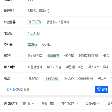
화면크기
65인치(163cm)
화면종류
OLED TV
상업용디스플레이
해상도
4K UHD
주사율
120Hz
60Hz
HDR
돌비비전IQ
돌비비전
HDR10
HDR자동조절
HLG
AI스마트
AI음성인식
AI스마트홈
AI콘텐츠추천
AI스마트도우미
게임
HDMI2.1
FreeSync
G-Sync Compatible
ALLM
인기 옵션
우선 노출
필터
총
357
개
인기순
배송비포함
가격대검색
상품구분
결