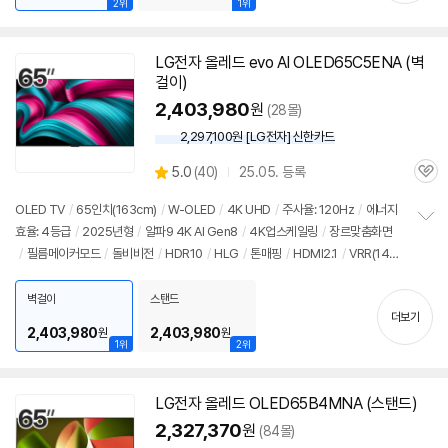
2위
1위
LG
전자
올레드
evo AI OLED65C5ENA (벽
걸이)
2,403,980
원
(28몰)
2,297,100원 [LG전자] 신한카드
상
5.0
(
40)
25.05. 등록
관
별
품
심
점
OLED TV
/
65인치
(163cm)
/
W-OLED
/
4K UHD
/
주사율: 120Hz
/
에너지
리
효율: 4등급
/
2025년형
/
알파9 4K AI Gen8
/
4K업스케일링
/
장르맞춤화면
정
뷰
/
필름메이커모드
/
돌비비전
/
HDR10
/
HLG
/
톤매핑
/
HDMI2.1
/
VRR(144
보
펼
Hz)
/
ALLM
/
HGIG
/
G-Sync Compatible
/
FreeSync
/
게임모드
/
웹OS
치
25
/
HDMI(전체): 3개
/
출시가: 2,890,000원
벽걸이
스탠드
기
더보기
2,403,980
2,403,980
원
원
1위
2위
LG
전자
올레드
OLED65B4MNA (스탠드)
2,327,370
원
(84몰)