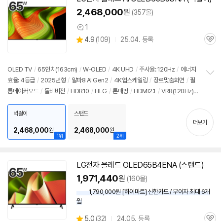
2,468,000
원
(357몰)
1
상
상
4.9
(
109)
25.04. 등록
품
관
별
의
품
심
점
견
리
OLED TV
/
65인치
(163cm)
/
W-OLED
/
4K UHD
/
주사율: 120Hz
/
에너지
뷰
효율: 4등급
/
2025년형
/
알파8 AI Gen2
/
4K업스케일링
/
장르맞춤화면
/
필
정
름메이커모드
/
돌비비전
/
HDR10
/
HLG
/
톤매핑
/
HDMI2.1
/
VRR(120Hz)
보
펼
/
ALLM
/
HGIG
/
G-Sync Compatible
/
FreeSync
/
게임모드
/
웹OS 25
치
/
HDMI(전체): 4개
/
출시가: 3,990,000원
벽걸이
스탠드
기
더보기
2,468,000
2,468,000
원
원
1위
2위
LG
전자
올레드
OLED65B4ENA (스탠드)
1,971,440
원
(160몰)
1,790,000원 [하이마트] 신한카드 / 무이자 최대 6개
월
상
5.0
(
32)
24.05. 등록