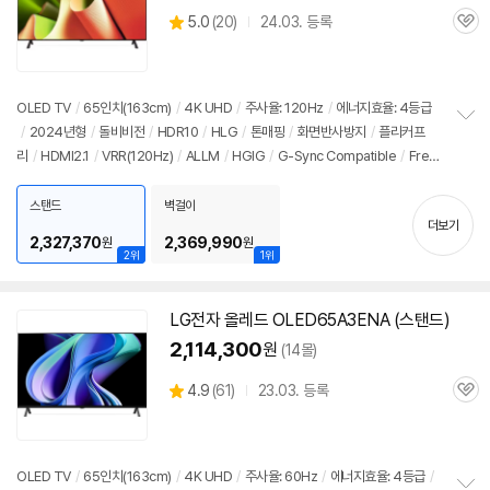
상
5.0
(
20)
24.03. 등록
관
별
품
심
점
리
뷰
OLED TV
/
65인치
(163cm)
/
4K UHD
/
주사율: 120Hz
/
에너지효율: 4등급
/
2024년형
/
돌비비전
/
HDR10
/
HLG
/
톤매핑
/
화면반사방지
/
플리커프
정
리
/
HDMI2.1
/
VRR(120Hz)
/
ALLM
/
HGIG
/
G-Sync Compatible
/
Free
보
펼
Sync
/
게임모드
/
HDMI(전체): 4개
/
출시가: 2,990,000원
치
스탠드
벽걸이
기
더보기
2,327,370
2,369,990
원
원
2위
1위
LG
전자
올레드
OLED65A3ENA (스탠드)
2,114,300
원
(14몰)
상
4.9
(
61)
23.03. 등록
관
별
품
심
점
리
뷰
OLED TV
/
65인치
(163cm)
/
4K UHD
/
주사율: 60Hz
/
에너지효율: 4등급
/