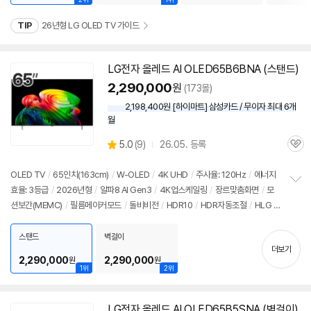
TIP
26년형 LG OLED TV 가이드
LG
전자
올레드
AI OLED65B6BNA (스탠드)
2,290,000
원
(173몰)
2,198,400원 [하이마트] 삼성카드 / 무이자 최대 6개
월
상
5.0
(
9)
26.05. 등록
관
별
품
심
점
리
OLED TV
/
65인치
(163cm)
/
W-OLED
/
4K UHD
/
주사율: 120Hz
/
에너지
뷰
효율: 3등급
/
2026년형
/
알파8 AI Gen3
/
4K업스케일링
/
장르맞춤화면
/
모
정
션보간(MEMC)
/
필름메이커모드
/
돌비비전
/
HDR10
/
HDR자동조절
/
HLG
/
보
펼
톤매핑
/
블루라이트차단
/
HDMI2.1
/
VRR(120Hz)
/
ALLM
/
HGIG
/
G-Sync
치
Compatible
/
FreeSync
/
게임모드
/
웹OS 26
/
HDMI(전체): 4개
/
출시가:
스탠드
벽걸이
기
더보기
3,090,000원
2,290,000
2,290,000
원
원
1위
2위
LG
전자
올레드
AI OLED65B5SNA (벽걸이)