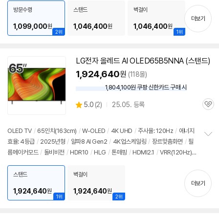
치
방문수령
스탠드
벽걸이
기
더보기
1,099,000
1,046,400
1,046,400
원
원
원
2위
1위
LG
전자
올레드
AI OLED65B5NNA (스탠드)
1,924,640
원
(118몰)
1,804,100원 쿠팡 신한카드 구매 시
와
우
상
5.0
(
2)
25.05. 등록
할
관
별
인
품
심
점
가
리
OLED TV
/
65인치
(163cm)
/
W-OLED
/
4K UHD
/
주사율: 120Hz
/
에너지
뷰
효율: 4등급
/
2025년형
/
알파8 AI Gen2
/
4K업스케일링
/
장르맞춤화면
/
필
정
름메이커모드
/
돌비비전
/
HDR10
/
HLG
/
톤매핑
/
HDMI2.1
/
VRR(120Hz)
보
펼
/
ALLM
/
HGIG
/
G-Sync Compatible
/
FreeSync
/
게임모드
/
웹OS 25
치
/
HDMI(전체): 3개
/
출시가: 4,688,000원
스탠드
벽걸이
기
더보기
1,924,640
1,924,640
원
원
1위
2위