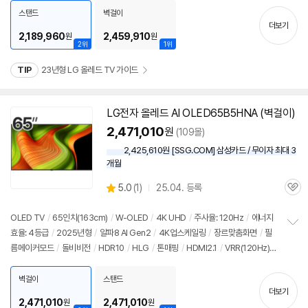
치
스탠드
벽걸이
기
더보기
2,189,960
2,459,910
원
원
2위
1위
TIP
23년형 LG 올레드 TV 가이드
LG
전자
올레드
AI OLED65B5HNA (벽걸이)
2,471,010
원
(109몰)
2,425,610원 [SSG.COM] 삼성카드 / 무이자 최대 3
개월
상
5.0
(
1)
25.04. 등록
관
별
품
심
점
리
OLED TV
/
65인치
(163cm)
/
W-OLED
/
4K UHD
/
주사율: 120Hz
/
에너지
뷰
효율: 4등급
/
2025년형
/
알파8 AI Gen2
/
4K업스케일링
/
장르맞춤화면
/
필
정
름메이커모드
/
돌비비전
/
HDR10
/
HLG
/
톤매핑
/
HDMI2.1
/
VRR(120Hz)
보
펼
/
ALLM
/
HGIG
/
G-Sync Compatible
/
FreeSync
/
게임모드
/
웹OS 25
치
/
HDMI(전체): 4개
/
출시가: 3,190,000원
벽걸이
스탠드
기
더보기
2,471,010
2,471,010
원
원