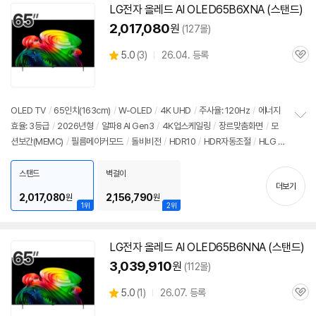
LG
전자
올레드
AI OLED65B6XNA (스탠드)
2,017,080
원
(127몰)
상
5.0
(
3)
26.04. 등록
관
별
품
심
점
리
뷰
OLED TV
/
65인치
(163cm)
/
W-OLED
/
4K UHD
/
주사율: 120Hz
/
에너지
효율: 3등급
/
2026년형
/
알파8 AI Gen3
/
4K업스케일링
/
장르맞춤화면
/
모
정
션보간(MEMC)
/
필름메이커모드
/
돌비비전
/
HDR10
/
HDR자동조절
/
HLG
/
보
펼
톤매핑
/
블루라이트차단
/
HDMI2.1
/
VRR(120Hz)
/
ALLM
/
HGIG
/
G-Sync
치
Compatible
/
FreeSync
/
게임모드
/
웹OS 26
/
HDMI(전체): 4개
/
출시가:
스탠드
벽걸이
기
더보기
3,620,000원
2,017,080
2,156,790
원
원
1위
2위
LG
전자
올레드
AI OLED65B6NNA (스탠드)
3,039,910
원
(112몰)
상
5.0
(
1)
26.07. 등록
관
별
품
심
점