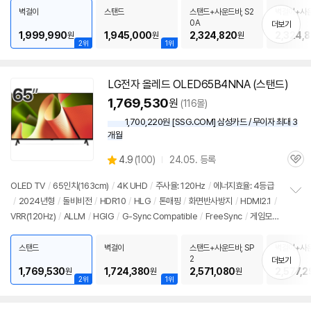
치
/
HDMI(전체): 3개
/
출시가: 2,990,000원
벽걸이
스탠드
스탠드+사운드바, S2
벽걸이+사운
기
0A
0A
더보기
1,999,990
1,945,000
2,324,820
2,324,
원
원
원
2위
1위
LG
전자
올레드
OLED65B4NNA (스탠드)
1,769,530
원
(116몰)
1,700,220원 [SSG.COM] 삼성카드 / 무이자 최대 3
개월
상
4.9
(
100)
24.05. 등록
관
별
품
심
점
OLED TV
/
65인치
(163cm)
/
4K UHD
/
주사율: 120Hz
/
에너지효율: 4등급
리
/
2024년형
/
돌비비전
/
HDR10
/
HLG
/
톤매핑
/
화면반사방지
/
HDMI2.1
/
정
뷰
VRR(120Hz)
/
ALLM
/
HGIG
/
G-Sync Compatible
/
FreeSync
/
게임모
보
펼
드
/
HDMI(전체): 3개
/
출시가: 3,620,000원
치
스탠드
벽걸이
스탠드+사운드바, SP
벽걸이+사운
기
2
2
더보기
1,769,530
1,724,380
2,571,080
2,577,2
원
원
원
2위
1위