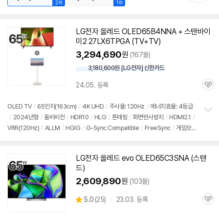
2위
1위
LG
전자
올레드
OLED65B4NNA + 스탠바이
미2 27LX6TPGA (TV+TV)
3,294,690
원
(167몰)
3,180,600원 [LG전자] 신한카드
24.05. 등록
관
심
OLED TV
/
65인치
(163cm)
/
4K UHD
/
주사율: 120Hz
/
에너지효율: 4등급
/
2024년형
/
돌비비전
/
HDR10
/
HLG
/
톤매핑
/
화면반사방지
/
HDMI2.1
/
정
VRR(120Hz)
/
ALLM
/
HGIG
/
G-Sync Compatible
/
FreeSync
/
게임모
보
펼
드
/
HDMI(전체): 3개
/
출시가: 4,180,000원
치
기
LG
전자
올레드
evo OLED65C3SNA (스탠
드)
2,609,890
원
(103몰)
상
5.0
(
25)
23.03. 등록
관
별
품
심
점