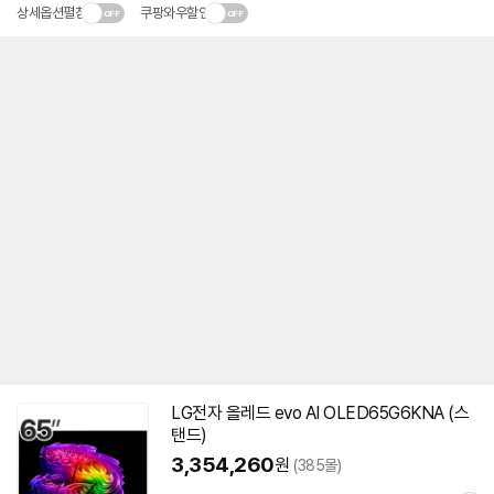
상세옵션펼침
쿠팡와우할인
LG
전자
올레드
evo AI OLED65G6KNA (스
탠드)
3,354,260
원
(385몰)