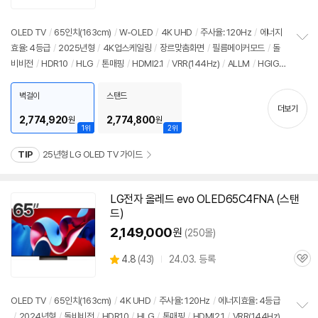
품
심
점
리
OLED TV
/
65인치
(163cm)
/
W-OLED
/
4K UHD
/
주사율: 120Hz
/
에너지
뷰
효율: 4등급
/
2025년형
/
4K업스케일링
/
장르맞춤화면
/
필름메이커모드
/
돌
정
비비전
/
HDR10
/
HLG
/
톤매핑
/
HDMI2.1
/
VRR(144Hz)
/
ALLM
/
HGIG
보
펼
/
G-Sync Compatible
/
FreeSync
/
게임모드
/
웹OS 25
/
HDMI(전체): 4
치
개
/
출시가: 4,800,000원
벽걸이
스탠드
기
더보기
2,774,920
2,774,800
원
원
1위
2위
TIP
25년형 LG OLED TV 가이드
LG
전자
올레드
evo OLED65C4FNA (스탠
드)
2,149,000
원
(250몰)
상
4.8
(
43)
24.03. 등록
관
별
품
심
점
리
OLED TV
/
65인치
(163cm)
/
4K UHD
/
주사율: 120Hz
/
에너지효율: 4등급
뷰
/
2024년형
/
돌비비전
/
HDR10
/
HLG
/
톤매핑
/
HDMI2.1
/
VRR(144Hz)