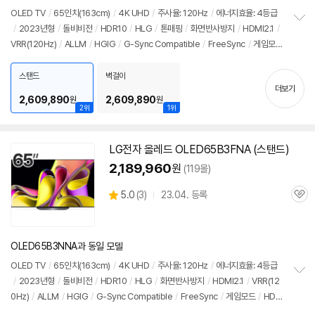
리
OLED TV
/
65인치
(163cm)
/
4K UHD
/
주사율: 120Hz
/
에너지효율: 4등급
뷰
/
2023년형
/
돌비비전
/
HDR10
/
HLG
/
톤매핑
/
화면반사방지
/
HDMI2.1
/
정
VRR(120Hz)
/
ALLM
/
HGIG
/
G-Sync Compatible
/
FreeSync
/
게임모
보
펼
드
/
HDMI(전체): 4개
/
출시가: 4,651,000원
치
스탠드
벽걸이
기
더보기
2,609,890
2,609,890
원
원
2위
1위
LG
전자
올레드
OLED65B3FNA (스탠드)
동
영
2,189,960
원
(119몰)
상
상
5.0
(
3)
23.04. 등록
관
별
품
심
점
리
뷰
OLED65B3NNA과 동일 모델
OLED TV
/
65인치
(163cm)
/
4K UHD
/
주사율: 120Hz
/
에너지효율: 4등급
/
2023년형
/
돌비비전
/
HDR10
/
HLG
/
화면반사방지
/
HDMI2.1
/
VRR(12
정
0Hz)
/
ALLM
/
HGIG
/
G-Sync Compatible
/
FreeSync
/
게임모드
/
HDM
보
펼
I(전체): 3개
/
출시가: 3,190,000원