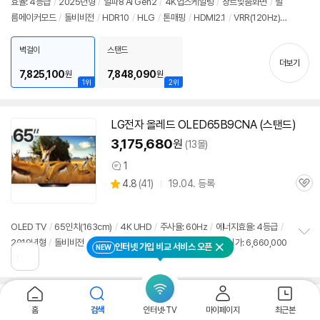
효율: 4등급
/
2025년형
/
알파8 AI Gen2
/
4K업스케일링
/
장르맞춤화면
/
필
정
름메이커모드
/
돌비비전
/
HDR10
/
HLG
/
톤매핑
/
HDMI2.1
/
VRR(120Hz)
보
펼
/
ALLM
/
HGIG
/
G-Sync Compatible
/
FreeSync
/
게임모드
/
웹OS 25
치
/
HDMI(전체): 3개
/
출시가: 6,660,000원
벽걸이
스탠드
기
더보기
7,825,100
7,848,090
원
원
1위
2위
LG
전자
올레드
OLED65B9CNA (스탠드)
3,175,680
원
(13몰)
1
상
상
4.8
(
41)
19.04. 등록
품
관
별
의
품
심
점
견
리
OLED TV
/
65인치
(163cm)
/
4K UHD
/
주사율: 60Hz
/
에너지효율: 4등급
/
뷰
2019년형
/
돌비비전
/
HDR10
/
HLG
/
HDMI(전체): 4개
/
출시가: 6,660,000
정
인터넷 가입 비교 서비스 오픈
NEW
닫기
원
보
이
전
펼
페
치
이
기
지
LG
전자
올레드
evo OLED65C4ENA (스탠
홈
검색
인터넷·TV
마이페이지
최근본
로
드)