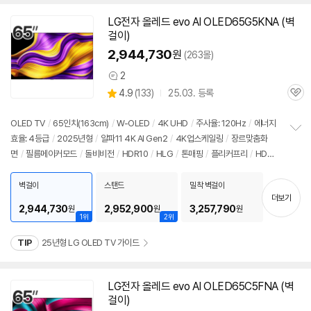
LG
전자
올레드
evo AI OLED65G5KNA (벽
걸이)
2,944,730
원
(263몰)
2
상
상
4.9
(
133)
25.03. 등록
품
관
별
의
품
심
점
견
리
OLED TV
/
65인치
(163cm)
/
W-OLED
/
4K UHD
/
주사율: 120Hz
/
에너지
뷰
효율: 4등급
/
2025년형
/
알파11 4K AI Gen2
/
4K업스케일링
/
장르맞춤화
정
면
/
필름메이커모드
/
돌비비전
/
HDR10
/
HLG
/
톤매핑
/
플리커프리
/
HDMI
보
펼
2.1
/
VRR(165Hz)
/
ALLM
/
HGIG
/
G-Sync Compatible
/
FreeSync
/
게
치
임모드
/
웹OS 25
/
HDMI(전체): 4개
/
출시가: 5,300,000원
벽걸이
스탠드
밀착 벽걸이
기
더보기
2,944,730
2,952,900
3,257,790
원
원
원
1위
2위
TIP
25년형 LG OLED TV 가이드
LG
전자
올레드
evo AI OLED65C5FNA (벽
걸이)