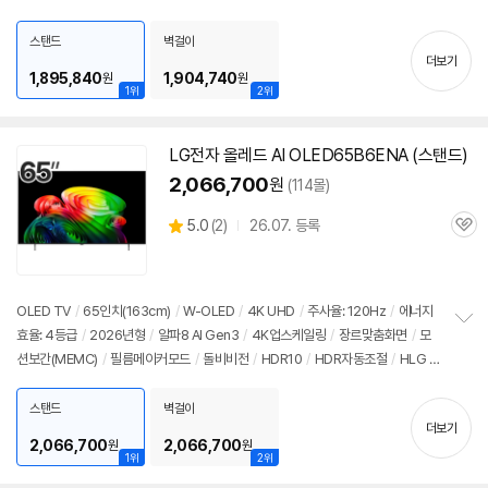
펼
/
ALLM
/
HGIG
/
G-Sync Compatible
/
FreeSync
/
게임모드
/
웹OS 25
치
/
HDMI(전체): 3개
/
출시가: 2,890,000원
스탠드
벽걸이
기
더보기
1,895,840
1,904,740
원
원
1위
2위
LG
전자
올레드
AI OLED65B6ENA (스탠드)
2,066,700
원
(114몰)
상
5.0
(
2)
26.07. 등록
관
별
품
심
점
리
뷰
OLED TV
/
65인치
(163cm)
/
W-OLED
/
4K UHD
/
주사율: 120Hz
/
에너지
효율: 4등급
/
2026년형
/
알파8 AI Gen3
/
4K업스케일링
/
장르맞춤화면
/
모
정
션보간(MEMC)
/
필름메이커모드
/
돌비비전
/
HDR10
/
HDR자동조절
/
HLG
/
보
펼
톤매핑
/
블루라이트차단
/
HDMI2.1
/
VRR(144Hz)
/
ALLM
/
HGIG
/
G-Syn
치
c Compatible
/
FreeSync
/
게임모드
/
웹OS 26
/
HDMI(전체): 4개
/
출시가:
스탠드
벽걸이
기
더보기
2,990,000원
2,066,700
2,066,700
원
원
1위
2위