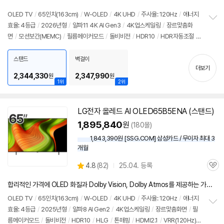
품
심
점
리
OLED TV
/
65인치
(163cm)
/
W-OLED
/
4K UHD
/
주사율: 120Hz
/
에너지
뷰
효율: 4등급
/
2026년형
/
알파11 4K AI Gen3
/
4K업스케일링
/
장르맞춤화
정
면
/
모션보간(MEMC)
/
필름메이커모드
/
돌비비전
/
HDR10
/
HDR자동조절
/
보
펼
HLG
/
톤매핑
/
블루라이트차단
/
HDMI2.1
/
VRR(165Hz)
/
ALLM
/
HGIG
/
치
G-Sync Compatible
/
FreeSync
/
게임모드
/
웹OS 26
/
HDMI(전체): 4개
/
스탠드
벽걸이
기
더보기
출시가: 5,188,000원
2,344,330
2,347,990
원
원
1위
2위
LG
전자
올레드
AI OLED65B5ENA (스탠드)
1,895,840
원
(180몰)
1,843,390원 [SSG.COM] 삼성카드 / 무이자 최대 3
개월
상
4.8
(
82)
25.04. 등록
관
별
품
심
점
합리적인 가격에 OLED 화질과 Dolby Vision, Dolby Atmos를 제공하는 가성비 중심의 엔트리 OLED TV
리
뷰
OLED TV
/
65인치
(163cm)
/
W-OLED
/
4K UHD
/
주사율: 120Hz
/
에너지
효율: 4등급
/
2025년형
/
알파8 AI Gen2
/
4K업스케일링
/
장르맞춤화면
/
필
정
름메이커모드
/
돌비비전
/
HDR10
/
HLG
/
톤매핑
/
HDMI2.1
/
VRR(120Hz)
보