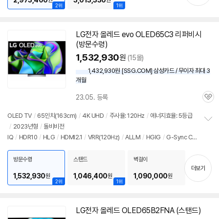
2,973,400
3,013,330
원
원
2위
1위
LG
전자
올레드
evo OLED65C3 리퍼비시
(방문수령)
1,532,930
원
(15몰)
1,432,930원 [SSG.COM] 삼성카드 / 무이자 최대 3
개월
23.05. 등록
관
심
OLED TV
/
65인치
(163cm)
/
4K UHD
/
주사율: 120Hz
/
에너지효율: 5등급
/
2023년형
/
돌비비전
정
IQ
/
HDR10
/
HLG
/
HDMI2.1
/
VRR(120Hz)
/
ALLM
/
HGIG
/
G-Sync Co
보
펼
mpatible
/
FreeSync
/
게임모드
/
HDMI(전체): 4개
/
출시가: 4,100,000원
치
방문수령
스탠드
벽걸이
기
더보기
1,532,930
1,046,400
1,090,000
원
원
원
2위
1위
LG
전자
올레드
OLED65B2FNA (스탠드)