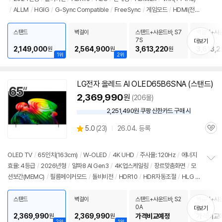
정
/
ALLM
/
HGIG
/
G-Sync Compatible
/
FreeSync
/
게임모드
/
HDMI(전
보
펼
체): 3개
/
출시가: 4,800,000원
치
스탠드
벽걸이
스탠드+사운드바, S7
벽걸이+사운
기
7S
7S
더보기
2,149,000
2,564,900
3,613,220
3,613,2
원
원
원
1위
2위
LG
전자
올레드
AI OLED65B6SNA (스탠드)
2,369,990
원
(206몰)
2,251,490원 쿠팡 신한카드 구매 시
와
우
상
5.0
(
23)
26.04. 등록
할
관
별
인
품
심
점
가
리
OLED TV
/
65인치
(163cm)
/
W-OLED
/
4K UHD
/
주사율: 120Hz
/
에너지
뷰
효율: 4등급
/
2026년형
/
알파8 AI Gen3
/
4K업스케일링
/
장르맞춤화면
/
모
정
션보간(MEMC)
/
필름메이커모드
/
돌비비전
/
HDR10
/
HDR자동조절
/
HLG
/
보
펼
톤매핑
/
블루라이트차단
/
HDMI2.1
/
VRR(144Hz)
/
ALLM
/
HGIG
/
G-Syn
치
c Compatible
/
FreeSync
/
게임모드
/
웹OS 26
/
HDMI(전체): 4개
/
출시가:
스탠드
벽걸이
스탠드+사운드바, S2
벽걸이+사운
기
0A
0A
더보기
3,290,000원
2,369,990
2,369,990
가격비교예정
가격비교
원
원
2위
1위