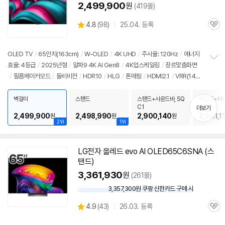
2,499,900
원
(419몰)
상
4.8
(
98)
25.04. 등록
관
별
품
심
점
리
OLED TV
/
65인치
(163cm)
/
W-OLED
/
4K UHD
/
주사율: 120Hz
/
에너지
뷰
효율: 4등급
/
2025년형
/
알파9 4K AI Gen8
/
4K업스케일링
/
장르맞춤화면
정
/
필름메이커모드
/
돌비비전
/
HDR10
/
HLG
/
톤매핑
/
HDMI2.1
/
VRR(144
보
펼
Hz)
/
ALLM
/
HGIG
/
G-Sync Compatible
/
FreeSync
/
게임모드
/
웹OS
치
25
/
HDMI(전체): 3개
/
출시가: 4,800,000원
벽걸이
스탠드
스탠드+사운드바, SQ
벽걸이+사운
기
C1
C1
더보기
2,499,900
2,498,990
2,900,140
2,901,1
원
원
원
2위
1위
LG
전자
올레드
evo AI OLED65C6SNA (스
탠드)
3,361,930
원
(261몰)
3,357,300원 쿠팡 신한카드 구매 시
와
우
상
4.9
(
43)
26.03. 등록
할
관
별
인
품
심
점