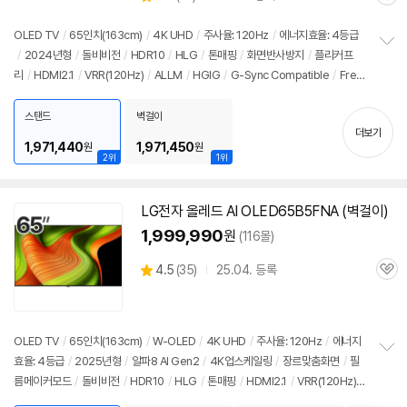
관
별
품
심
점
리
OLED TV
/
65인치
(163cm)
/
4K UHD
/
주사율: 120Hz
/
에너지효율: 4등급
뷰
/
2024년형
/
돌비비전
/
HDR10
/
HLG
/
톤매핑
/
화면반사방지
/
플리커프
정
리
/
HDMI2.1
/
VRR(120Hz)
/
ALLM
/
HGIG
/
G-Sync Compatible
/
Free
보
펼
Sync
/
게임모드
/
HDMI(전체): 3개
/
출시가: 2,990,000원
치
스탠드
벽걸이
기
더보기
1,971,440
1,971,450
원
원
2위
1위
LG
전자
올레드
AI OLED65B5FNA (벽걸이)
1,999,990
원
(116몰)
상
4.5
(
35)
25.04. 등록
관
별
품
심
점
리
뷰
OLED TV
/
65인치
(163cm)
/
W-OLED
/
4K UHD
/
주사율: 120Hz
/
에너지
효율: 4등급
/
2025년형
/
알파8 AI Gen2
/
4K업스케일링
/
장르맞춤화면
/
필
정
름메이커모드
/
돌비비전
/
HDR10
/
HLG
/
톤매핑
/
HDMI2.1
/
VRR(120Hz)
보
펼
/
ALLM
/
HGIG
/
G-Sync Compatible
/
FreeSync
/
게임모드
/
웹OS 25