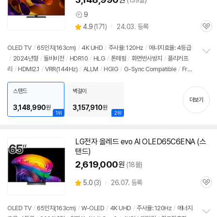
(139몰)
9
상
상
4.9
(
171)
24.03. 등록
품
관
별
의
품
심
점
견
리
OLED TV
/
65인치
(163cm)
/
4K UHD
/
주사율: 120Hz
/
에너지효율: 4등급
뷰
/
2024년형
/
돌비비전
/
HDR10
/
HLG
/
톤매핑
/
화면반사방지
/
플리커프
정
리
/
HDMI2.1
/
VRR(144Hz)
/
ALLM
/
HGIG
/
G-Sync Compatible
/
Free
보
펼
Sync
/
게임모드
/
HDMI(전체): 4개
/
출시가: 5,379,000원
치
스탠드
벽걸이
기
더보기
3,148,990
3,157,910
원
원
1위
2위
LG
전자
올레드
evo AI OLED65C6ENA (스
탠드)
2,619,000
원
(18몰)
상
5.0
(
3)
26.07. 등록
관
별
품
심
점
리
OLED TV
/
65인치
(163cm)
/
W-OLED
/
4K UHD
/
주사율: 120Hz
/
에너지
뷰