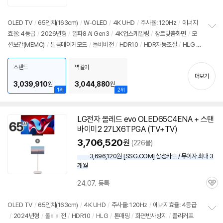
리
뷰
OLED TV
/
65인치
(163cm)
/
W-OLED
/
4K UHD
/
주사율: 120Hz
/
에너지
효율: 4등급
/
2026년형
/
알파8 AI Gen3
/
4K업스케일링
/
장르맞춤화면
/
모
정
션보간(MEMC)
/
필름메이커모드
/
돌비비전
/
HDR10
/
HDR자동조절
/
HLG
/
보
펼
톤매핑
/
블루라이트차단
/
HDMI2.1
/
VRR(144Hz)
/
ALLM
/
HGIG
/
G-Syn
치
c Compatible
/
FreeSync
/
게임모드
/
웹OS 26
/
HDMI(전체): 4개
/
출시가:
스탠드
벽걸이
기
더보기
2,990,000원
3,039,910
3,044,880
원
원
1위
2위
LG
전자
올레드
evo OLED65C4ENA + 스탠
바이미2 27LX6TPGA (TV+TV)
3,706,520
원
(226몰)
3,696,120원 [SSG.COM] 삼성카드 / 무이자 최대 3
개월
24.07. 등록
관
심
OLED TV
/
65인치
(163cm)
/
4K UHD
/
주사율: 120Hz
/
에너지효율: 4등급
/
2024년형
/
돌비비전
/
HDR10
/
HLG
/
톤매핑
/
화면반사방지
/
플리커프
정