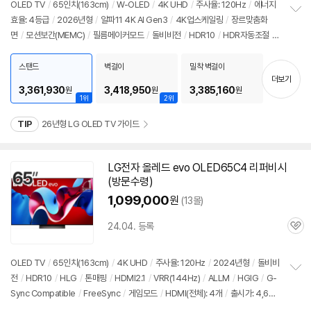
가
리
OLED TV
/
65인치
(163cm)
/
W-OLED
/
4K UHD
/
주사율: 120Hz
/
에너지
뷰
효율: 4등급
/
2026년형
/
알파11 4K AI Gen3
/
4K업스케일링
/
장르맞춤화
정
면
/
모션보간(MEMC)
/
필름메이커모드
/
돌비비전
/
HDR10
/
HDR자동조절
/
보
펼
HLG
/
톤매핑
/
블루라이트차단
/
HDMI2.1
/
VRR(165Hz)
/
ALLM
/
HGIG
/
치
G-Sync Compatible
/
FreeSync
/
게임모드
/
웹OS 26
/
HDMI(전체): 4개
/
스탠드
벽걸이
밀착 벽걸이
기
더보기
출시가: 4,688,000원
3,361,930
3,418,950
3,385,160
원
원
원
1위
2위
TIP
26년형 LG OLED TV 가이드
LG
전자
올레드
evo OLED65C4 리퍼비시
(방문수령)
1,099,000
원
(13몰)
24.04. 등록
관
심
OLED TV
/
65인치
(163cm)
/
4K UHD
/
주사율: 120Hz
/
2024년형
/
돌비비
전
/
HDR10
/
HLG
/
톤매핑
/
HDMI2.1
/
VRR(144Hz)
/
ALLM
/
HGIG
/
G-
정
Sync Compatible
/
FreeSync
/
게임모드
/
HDMI(전체): 4개
/
출시가: 4,68
보
펼
8,000원