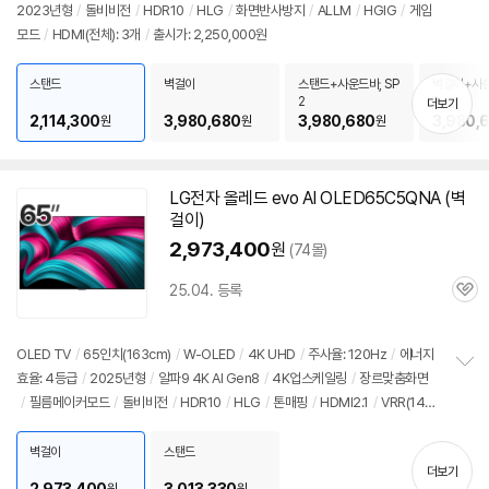
2023년형
/
돌비비전
/
HDR10
/
HLG
/
화면반사방지
/
ALLM
/
HGIG
/
게임
정
모드
/
HDMI(전체): 3개
/
출시가: 2,250,000원
보
펼
치
스탠드
벽걸이
스탠드+사운드바, SP
벽걸이+사운
기
2
2
더보기
2,114,300
3,980,680
3,980,680
3,980,
원
원
원
LG
전자
올레드
evo AI OLED65C5QNA (벽
걸이)
2,973,400
원
(74몰)
25.04. 등록
관
심
OLED TV
/
65인치
(163cm)
/
W-OLED
/
4K UHD
/
주사율: 120Hz
/
에너지
효율: 4등급
/
2025년형
/
알파9 4K AI Gen8
/
4K업스케일링
/
장르맞춤화면
정
/
필름메이커모드
/
돌비비전
/
HDR10
/
HLG
/
톤매핑
/
HDMI2.1
/
VRR(144
보
펼
Hz)
/
ALLM
/
HGIG
/
G-Sync Compatible
/
FreeSync
/
게임모드
/
웹OS
치
25
/
HDMI(전체): 3개
/
출시가: 4,100,000원
벽걸이
스탠드
기
더보기