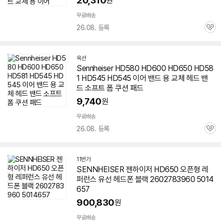
20,310
원
무료배송
26.08. 등록
관
심
옥션
Sennheiser HD580 HD600 HD
650
HD58
1 HD545 HD545 이어 밴드 용 교체 헤드 밴
드 소프트 폼 쿠션 패드
9,740
원
무료배송
26.08. 등록
관
심
11번가
SENNHEISER
젠하이저
HD
650
오픈형 레
퍼런스 유선 헤드폰 블랙 2602783960 5014
657
900,830
원
무료배송