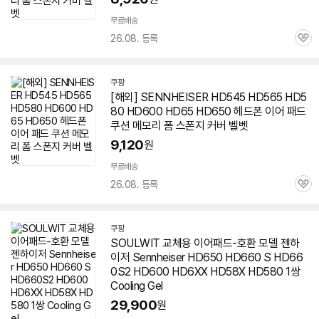
무료배송
26.08. 등록
관
심
쿠팡
[해외] SENNHEISER HD545 HD565 HD5
80 HD600 HD65 HD
650
헤드폰 이어 패드
쿠션 메모리 폼 스폰지 커버 벨벳
9,120
원
무료배송
26.08. 등록
관
심
쿠팡
SOULWIT 교체용 이어패드-호환 모델
젠하
이저
Sennheiser HD
650
HD660 S HD66
0S2 HD600 HD6XX HD58X HD580 1쌍
Cooling Gel
29,900
원
빠