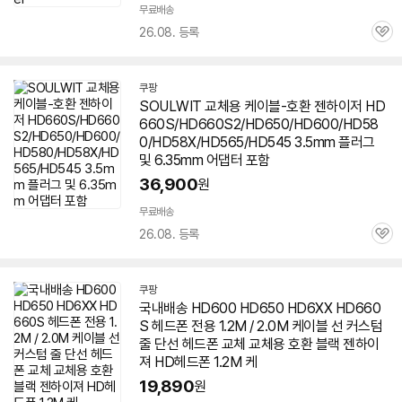
른
무료배송
배
26.08. 등록
관
송
심
쿠팡
SOULWIT 교체용 케이블-호환
젠하이저
HD
660S/HD660S2/HD
650
/HD600/HD58
0/HD58X/HD565/HD545 3.5mm 플러그
및 6.35mm 어댑터 포함
36,900
원
빠
른
무료배송
배
26.08. 등록
관
송
심
쿠팡
국내배송 HD600 HD
650
HD6XX HD660
S 헤드폰 전용 1.2M / 2.0M 케이블 선 커스텀
줄 단선 헤드폰 교체 교체용 호환 블랙 젠하이
져 HD헤드폰 1.2M 케
19,890
원