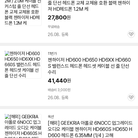
줄 단선 헤드폰 교체 교체용 호환 블랙 젠하이
져 HD헤드폰 1.2M 케
27,800
원
무료배송
26.08. 등록
관
심
11번가
젠하이저
HD600 HD
650
HD6XX HD660
S 밸런스드 헤드폰 헤드셋 케이블 선 줄 단선
수리
41,440
원
배송비 3,000원
26.08. 등록
관
심
옥션
[해외] GEEKRIA 아폴로 6NOCC 업그레이드
오디오 케이블
젠하이저
HD660S HD
650
H
D600 헤드폰 6.35MM (1/4 ) 고해