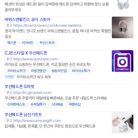
패션의 완성은 헤드폰! 알리 검색창에 헤드폰 검색하고 취향에 맞는 상품
골라보세요
바워스앤윌킨스 공식 스토어
네이버페이 플러스
https://brand.naver.com/bowerswilkins
광고
영국 하이엔드 오디오 브랜드 바워스앤윌킨스. 음질 하나로 바뀌는 특별한
일상
헤드폰
이어버드
무선스피커
CJ온스타일 X 무선헤드폰
네이버페이
http://www.cjonstyle.com
광고
라이브로 쇼핑하는 무선헤드폰, 지금 필요한 순간 바로도착!
라이브쇼위크
리빙전문관
방송라인업
라이브쇼특가
이벤트
라이브쇼위크 8/3-8/9
무선헤드폰 G마켓
http://m.gmarket.co.kr
광고
무선헤드폰 주말까지 매일매일 빠른배송, 오늘 주문 내일도착 스타배송
G마켓베스트
슈퍼딜특가
스타배송
꼭멤버십
무선헤드폰 남산기프트
http://www.namsangift.com
광고
답례품, 기념품, 판촉물, 단 한건의 주문도 정성으로 무선헤드폰