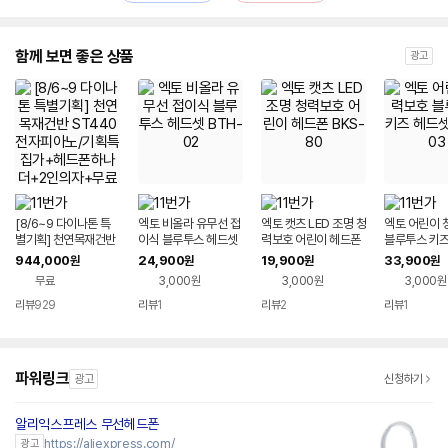
함께 보면 좋은 상품
광고
[8/6~9 다이나톤 특
엑토 비올라 유무선 접
엑토 캣츠 LED 조명 청
엑토 어린이 
별기획] 천연목재건반
이식 블루투스 헤드셋
력보호 어린이 헤드폰
블루투스 키즈
ST440 전자피아노/
BTH-02
BKS-80
BTH-03
944,000
24,900
19,900
33,900
원
원
원
원
기획특집가+헤드폰하
무료
3,000원
3,000원
3,000원
나더+2인의자+무료
설치/역대급혜택! 가격
리뷰
929
리뷰
1
리뷰
2
리뷰
1
보장
파워링크
광고
신청하기
알리익스프레스 무선헤드폰
https://aliexpress.com/
광고