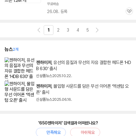
무료배송
26.08. 등록
관
심
1
2
3
4
5
뉴스
2개
젠하이저
, 유선의 음질과 무선의 자유 결합한 헤드폰 ‘HD
B 630’ 출시
신상품뉴스
2025.10.22.
젠하이저
, 몰입형 사운드를 담은 무선 이어폰 ‘엑센텀 오
픈’ 출시
신상품뉴스
2025.06.16.
'650젠하이저' 검색결과 어떠셨나요?
만족해요
아쉬워요