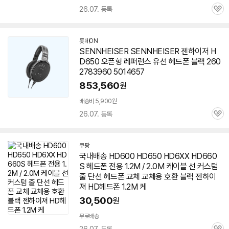
26.07. 등록
관
심
롯데ON
SENNHEISER SENNHEISER
젠하이저
H
D
650
오픈형 레퍼런스 유선 헤드폰 블랙 260
2783960 5014657
853,560
원
배송비 5,900원
26.07. 등록
관
심
쿠팡
국내배송 HD600 HD
650
HD6XX HD660
S 헤드폰 전용 1.2M / 2.0M 케이블 선 커스텀
줄 단선 헤드폰 교체 교체용 호환 블랙 젠하이
져 HD헤드폰 1.2M 케
30,500
원
무료배송