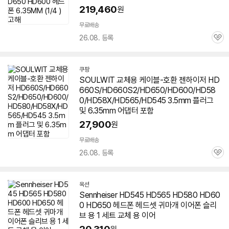
219,460
원
무료배송
26.08. 등록
관
심
쿠팡
SOULWIT 교체용 케이블-호환
젠하이저
HD
660S/HD660S2/HD
650
/HD600/HD58
0/HD58X/HD565/HD545 3.5mm 플러그
및 6.35mm 어댑터 포함
27,900
원
빠
른
무료배송
배
26.08. 등록
관
송
심
옥션
Sennheiser HD545 HD565 HD580 HD60
0 HD
650
헤드폰 헤드셋 귀마개 이어폰 슬리
브 용 1 세트 교체 용 이어