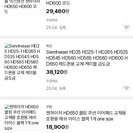
HD600 코드
29,460
원
무료배송
26.04. 등록
관
심
옥션
Sennheiser HD25 HD25-1 HD265 HD535
HD545 HD560 HD565 HD580 HD600 H
D
650
헤드폰용 교체 케이블 금도금
38,120
원
무료배송
26.04. 등록
관
심
쿠팡
젠하이저
HD
650
쿨링 쿠션 이어패드 교체용
호환용 매쉬 아이스 블랙 1개 one size
18,900
원
빠