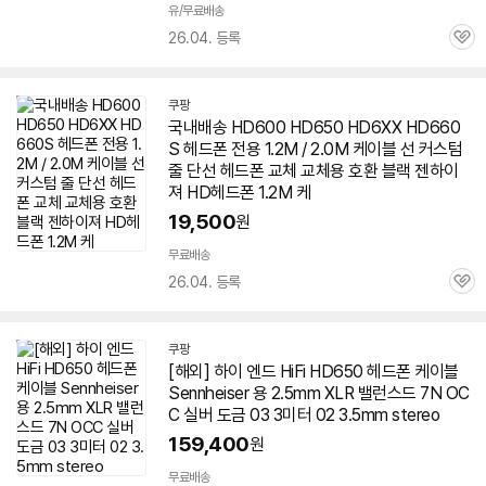
른
유/무료배송
배
26.04. 등록
관
송
심
쿠팡
국내배송 HD600 HD
650
HD6XX HD660
S 헤드폰 전용 1.2M / 2.0M 케이블 선 커스텀
줄 단선 헤드폰 교체 교체용 호환 블랙 젠하이
져 HD헤드폰 1.2M 케
19,500
원
무료배송
26.04. 등록
관
심
쿠팡
[해외] 하이 엔드 HiFi HD
650
헤드폰 케이블
Sennheiser 용 2.5mm XLR 밸런스드 7N OC
C 실버 도금 03 3미터 02 3.5mm stereo
159,400
원
무료배송