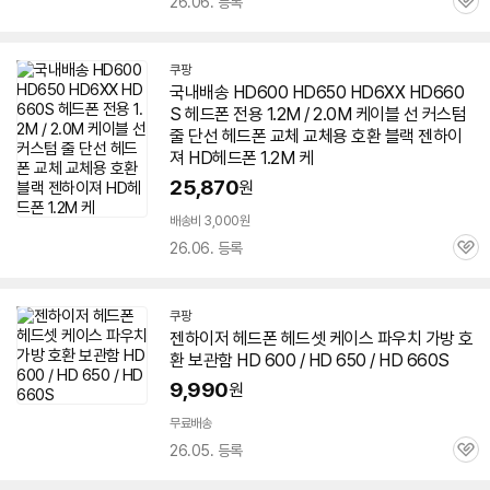
26.06. 등록
관
심
쿠팡
국내배송 HD600 HD
650
HD6XX HD660
S 헤드폰 전용 1.2M / 2.0M 케이블 선 커스텀
줄 단선 헤드폰 교체 교체용 호환 블랙 젠하이
져 HD헤드폰 1.2M 케
25,870
원
배송비 3,000원
26.06. 등록
관
심
쿠팡
젠하이저
헤드폰 헤드셋 케이스 파우치 가방 호
환 보관함 HD 600 / HD
650
/ HD 660S
9,990
원
무료배송
26.05. 등록
관
심