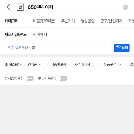
뒤
다
본문 바로가기
다
로
나
나
가
와
와
상
기
메
카테고리
태블릿/휴대폰
주변기기
영상음향
공구/산업기계
자
세
인
검
색
제조사/브랜드
젠하이저
인기 옵션
우선 노출
필터
총
946
개
인기순
배송비포함
가격대검색
상품구분
결
상세옵션펼침
쿠팡와우할인