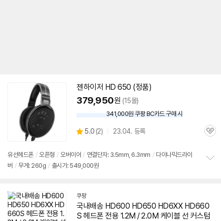
젠하이저
HD
650
(정품)
379,950
원
(15몰)
341,000원 쿠팡 BC카드 구매 시
와
우
상
5.0
(
2)
23.04. 등록
할
관
별
인
품
심
점
가
리
유선헤드폰
/
오픈형
/
오버이어
/
연결단자: 3.5mm, 6.3mm
/
다이나믹드라이
뷰
버
/
무게: 260g
/
출시가: 549,000원
정
보
펼
치
쿠팡
기
국내배송 HD600 HD
650
HD6XX HD660
S 헤드폰 전용 1.2M / 2.0M 케이블 선 커스텀