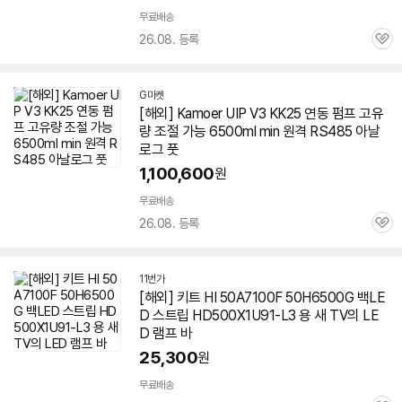
무료배송
26.08. 등록
관
심
G마켓
[해외] Kamoer UIP V3 KK25 연동 펌프 고유
량 조절 가능 6500ml min 원격 RS485 아날
로그 풋
1,100,600
원
무료배송
26.08. 등록
관
심
11번가
[해외] 키트 HI 50A7100F 50H
6500G
백LE
D 스트립 HD500X1U91-L3 용 새 TV의 LE
D 램프 바
25,300
원
무료배송