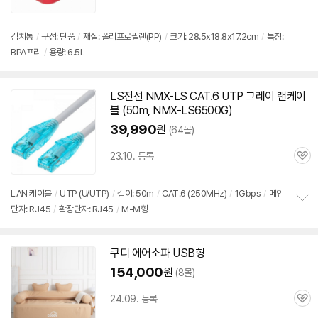
점
리
뷰
김치통
/
구성: 단품
/
재질: 폴리프로필렌(PP)
/
크기: 28.5x18.8x17.2cm
/
특징:
BPA프리
/
용량: 6.5L
LS전선 NMX-LS CAT.6 UTP 그레이 랜케이
블 (50m, NMX-LS
6500G
)
39,990
원
(64몰)
23.10. 등록
관
심
LAN 케이블
/
UTP (U/UTP)
/
길이: 50m
/
CAT.6 (250MHz)
/
1Gbps
/
메인
단자: RJ45
/
확장단자: RJ45
/
M-M형
정
보
펼
치
쿠디 에어소파 USB형
기
154,000
원
(8몰)
24.09. 등록
관
심