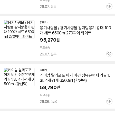
무료배송
26.07. 등록
관
심
11번가
용기사랑몰 / 용기사랑몰 감자탕용기 왕대 100
개 세트 6500ml 270파이 화이트
95,270
원
무료배송
26.07. 등록
관
심
G마켓
케이맘 랄라포포 아기 비건 섬유유연제 리필 1.
3L 4개+1개 6500ml (향선택)
58,790
원
무료배송
26.06. 등록
관
심