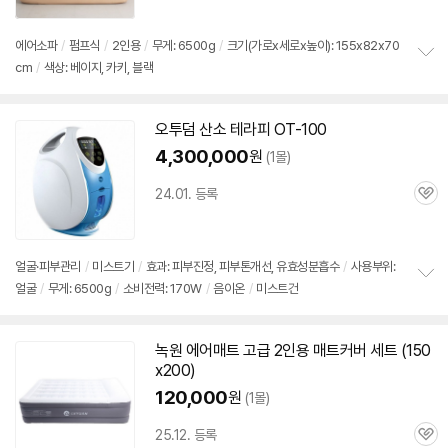
에어소파
/
펌프식
/
2인용
/
무게:
6500g
/
크기(가로x세로x높이): 155x82x70
cm
/
색상: 베이지, 카키, 블랙
정
보
펼
치
오투덤 산소 테라피 OT-100
기
4,300,000
원
(1몰)
24.01. 등록
관
심
얼굴·피부관리
/
미스트기
/
효과: 피부진정, 피부톤개선, 유효성분흡수
/
사용부위:
얼굴
/
무게:
6500g
/
소비전력: 170W
/
음이온
/
미스트건
정
보
펼
치
녹원 에어매트 고급 2인용 매트커버 세트 (150
기
x200)
120,000
원
(1몰)
25.12. 등록
관