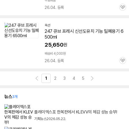
무료배송
26.04. 등록
관
심
옥션
247 큐브 프레시 신선도유치 기능 밀폐용기 6
500ml
25,650
원
배송비 4,000원
26.04. 등록
관
심
1
2
3
4
5
뉴스
3개
플레이엑스포 한복판에서 KLEVV의 체감 성능 승부!
기획뉴스
2026.05.22.