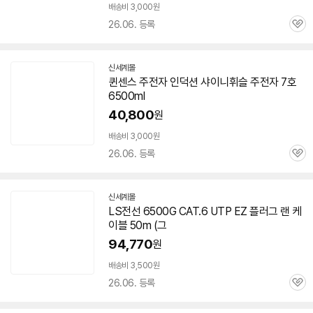
배송비 3,000원
26.06. 등록
관
심
신세계몰
퀸센스 주전자 인덕션 샤이니휘슬 주전자 7호
6500ml
40,800
원
배송비 3,000원
26.06. 등록
관
심
신세계몰
LS전선
6500G
CAT.6 UTP EZ 플러그 랜 케
이블 50m (그
94,770
원
배송비 3,500원
26.06. 등록
관
심