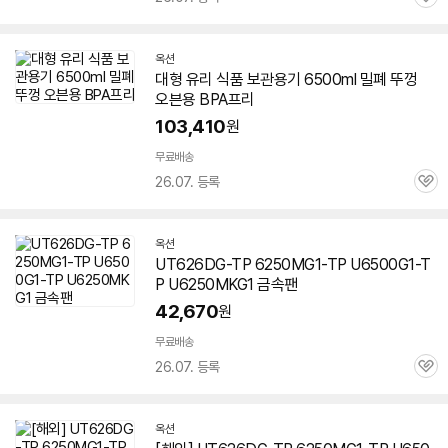
관
심
옥션
대형 유리 식품 보관용기 6500ml 밀폐 뚜껑
오븐용 BPA프리
103,410
원
무료배송
26.07. 등록
관
심
옥션
UT626DG-TP 6250MG1-TP U
6500G
1-T
P U6250MKG1 금속팬
42,670
원
무료배송
26.07. 등록
관
심
옥션