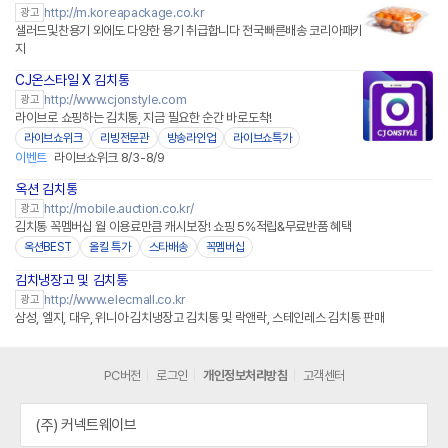
http://m.koreapackage.co.kr
광고
샐러드및찬용기 외에도 다양한 용기 취급합니다 전국빠른배송 코리아패키
지
CJ온스타일 X 김치통
네이버페이
http://www.cjonstyle.com
광고
라이브로 쇼핑하는 김치통, 지금 필요한 순간 바로도착!
라이브쇼위크
리빙전문관
방송라인업
라이브쇼특가
이벤트
라이브쇼위크 8/3-8/9
옥션 김치통
http://mobile.auction.co.kr/
광고
김치통 꼭멤버십 월 이용료만큼 캐시보장! 쇼핑 5%적립&무료반품 혜택
옥션BEST
올킬 특가
스타배송
꼭멤버십
김치냉장고 및 김치통
네이버페이 플러스
http://www.elecmall.co.kr
광고
삼성, 엘지, 대우, 위니아 김치냉장고 김치통 및 락앤락, 스테인레스 김치통 판매
PC버전
로그인
개인정보처리방침
고객센터
(주) 커넥트웨이브