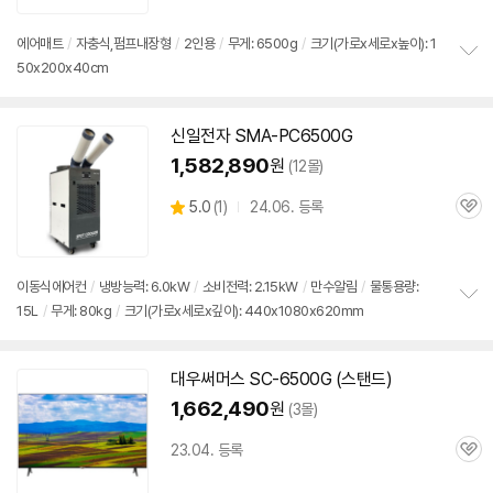
심
에어매트
/
자충식,펌프내장형
/
2인용
/
무게:
6500g
/
크기(가로x세로x높이): 1
50x200x40cm
정
보
펼
치
신일전자 SMA-PC
6500G
기
1,582,890
원
(12몰)
상
5.0
(
1)
24.06. 등록
관
별
품
심
점
리
뷰
이동식에어컨
/
냉방능력: 6.0kW
/
소비전력: 2.15kW
/
만수알림
/
물통용량:
15L
/
무게: 80kg
/
크기(가로x세로x깊이): 440x1080x620mm
정
보
펼
치
대우써머스 SC-
6500G
(스탠드)
기
1,662,490
원
(3몰)
23.04. 등록
관
심