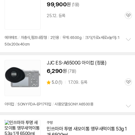
기
99,900
원
(1몰)
25.12. 등록
관
심
에어매트
/
자충식,펌프내장형
/
2인용
/
무게:
6500g
/
크기(가로x세로x높이): 1
50x200x40cm
정
보
펼
치
JJC ES-A
6500G
아이컵 (정품)
기
6,290
원
(7몰)
상
5.0
(
1)
17.09. 등록
관
별
품
심
점
리
뷰
아이컵
/
SONY FDA-EP17타입
/
사용모델:SONY A6500용
정
보
쿠팡
펼
민쓰마마 투명 새모이통 앵무새먹이통 53g 1
치
기
개 6500ml