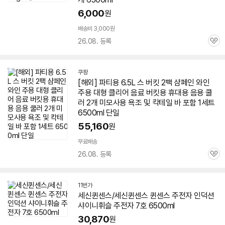
6,000
원
배송비 3,000원
26.08. 등록
관
심
쿠팡
[해외] 파티용 6.5L 스 버킷 2팩 샴페인 와인
주용 대형 클리어 음료 버킷용 휴대용 음용 쿨
러 2개 미모사용 욕조 및 칵테일 바 포함 1세트
6500ml 단일
55,160
원
무료배송
26.08. 등록
관
심
11번가
세신퀸센스/세신퀸센스 퀸센스 주전자 인덕션
샤이니휘슬 주전자 7호 6500ml
30,870
원