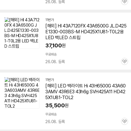
26.08. 등록
관
심
11번가
[해외] HI 43A7120FX 43A
6500G
JL.D425
E1330-003BS-M HD425X1U81-T0L2용
LED 백LED 스트립
37,100
원
무료배송
26.08. 등록
관
심
11번가
[해외] LED 백라이트 Hi 43H
6500G
43A60
3AMV 43R6E3 43h6g SVH425A11 HD42
5X1U81-TOL2
35,500
원
무료배송
26.08. 등록
관
심