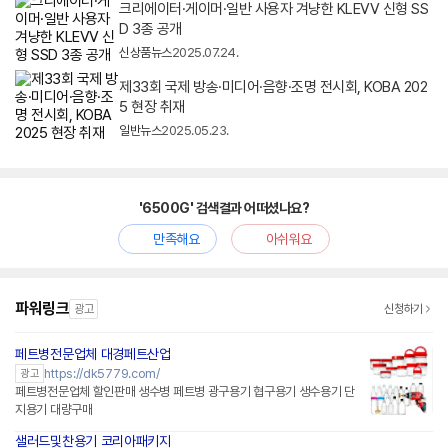
크리에이터·게이머·일반 사용자 겨냥한 KLEVV 신형 SS
D 3종 공개
신상품뉴스
2025.07.24.
제33회 국제 방송·미디어·음향·조명 전시회, KOBA 202
5 현장 취재
일반뉴스
2025.05.23.
'6500G' 검색결과 어떠셨나요?
만족해요
아쉬워요
파워링크
광고
신청하기
페트병전문업체 대경페트산업
https://dk5779.com/
광고
페트병전문업체 할인판매 생수병 페트병 광구용기 협구용기 생수용기 단
지용기 대량구매
샐러드및찬용기 코리아패키지
네이버페이 플러스