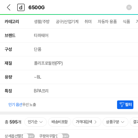
뒤
다
본문 바로가기
다
로
나
나
가
와
와
상
기
메
카테고리
생활/주방
공구/산업기계
취미
자동차 용품
식품
세
인
검
색
브랜드
타파웨어
구성
단품
재질
폴리프로필렌(PP)
용량
~8L
특징
BPA프리
인기 옵션
우선 노출
필터
총
595
개
인기순
배송비포함
가격대검색
상품구분
결
상세옵션펼침
쿠팡와우할인