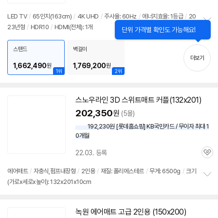
LED TV
/
65인치(163cm)
/
4K UHD
/
주사율: 60Hz
/
에너지효율: 1등급
/
20
세부정보 열기/접기
23년형
/
HDR10
/
HDMI(전체): 1개
닫
정
단위 가격별 확인도 가능해요!
기
보
펼
스탠드
벽걸이
치
더보기
기
1,662,490
1,769,200
원
원
1위
2위
스노우라인 3D 스위트매트 커플(132x201)
202,350
원
(5몰)
192,230원 [롯데홈쇼핑] KB국민카드 / 무이자 최대 1
0개월
22.03. 등록
관
심
에어매트
/
자충식,펌프내장형
/
2인용
/
재질: 폴리에스테르
/
무게:
6500g
/
크기
(가로x세로x높이): 132x201x10cm
정
보
펼
치
녹원 에어매트 고급 2인용 (150x200)