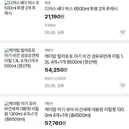
옥션
디어스세다 박스 6500ml 투명 2개 푸레시
21,190
원
무료배송
26.06. 등록
관
심
11번가
케이맘 랄라포포 아기 비건 섬유유연제 리필 1.
3L 4개+1개 6500ml (향선택)
54,250
원
배송비 3,000원
26.06. 등록
관
심
11번가
케이맘 아기 유아 비건세제 대용량 리필형 130
0ml 4개+1개 (총6500ml)
57,760
원