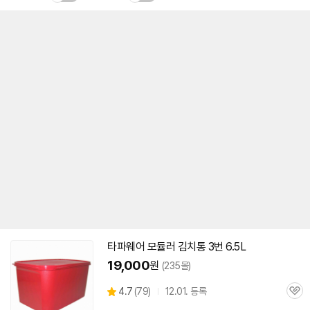
타파웨어 모듈러 김치통 3번 6.5L
19,000
원
(235몰)
상
4.7
(
79)
12.01. 등록
관
별
품
심