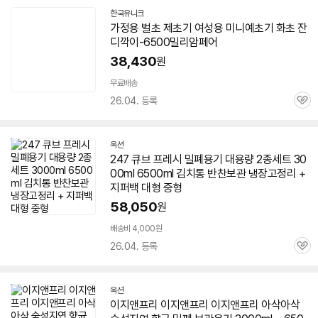
한국유니크
네
가정용 벌초 제초기 여성용 미니예초기 화초 잔
이
디깍이-6500밀리암페어
버
페
38,430
원
이
무료배송
26.04. 등록
관
심
옥션
247 큐브 프레시 밀폐용기 대용량 2종세트 30
00ml 6500ml 김치통 반찬보관 냉장고정리 +
지퍼백 대형 중형
58,050
원
배송비 4,000원
26.04. 등록
관
심
옥션
인
이지앤프리 이지앤프리 이지앤프리 아삭아삭
증