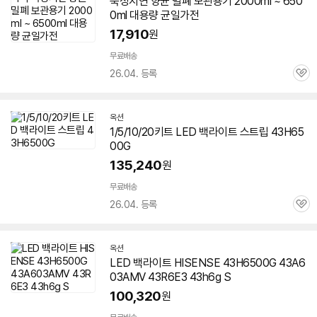
숙성지연 향균 밀폐 보관용기 2000ml ~ 650
0ml 대용량 균일가전
17,910
원
무료배송
26.04. 등록
관
심
옥션
1/5/10/20키트 LED 백라이트 스트립 43H
65
00G
135,240
원
무료배송
26.04. 등록
관
심
옥션
LED 백라이트 HISENSE 43H
6500G
43A6
03AMV 43R6E3 43h6g S
100,320
원