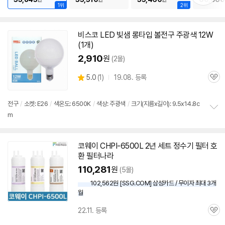
치
1위
2위
기
비스코 LED 빛샘 롱타입 볼전구 주광색 12W
(1개)
2,910
원
(2몰)
상
5.0
(
1)
19.08. 등록
관
별
품
심
점
리
전구
/
소켓: E26
/
색온도: 6500K
/
색상: 주광색
/
크기(지름x길이): 9.5x14.8c
뷰
m
정
보
펼
치
코웨이 CHPI-
6500L
2년 세트 정수기 필터 호
기
환 필터나라
110,281
원
(5몰)
102,562원 [SSG.COM] 삼성카드 / 무이자 최대 3개
월
22.11. 등록
관
심