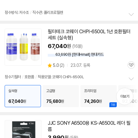
정수방식: 저수조
/
직수관: 폴리프로필렌
정
보
필터테크 코웨이 CHPI-
6500L
1년 호환필터
펼
세트 (실속형)
치
기
67,040
원
(16몰)
63,690원 [현대Hmall] 현대카드
상
5.0
(
2)
23.07. 등록
관
별
품
심
점
정수기필터
/
호환품
/
적용모델: 코웨이 CHPI-6500L
리
정
뷰
보
실속형
고급형
프리미엄
프리미엄 플
펼
더보기
67,040
75,680
74,260
92,900
원
원
원
치
1위
기
JJC SONY A6500용 KS-A
6500L
레더 필
름
3,990
원
(5몰)