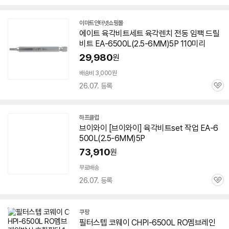
심
이마트인터넷쇼핑몰
에이트 육각비트세트 육각렌치 전동 임팩 드릴
비트 EA-
6500L
(2.5-6MM)5P 110미리
29,980
원
배송비 3,000원
26.07. 등록
관
심
하프클럽
브이와이 [브이와이] 육각비트set 작업 EA-
6
500L
(2.5-6MM)5P
73,910
원
무료배송
26.07. 등록
관
심
쿠팡
필터스텝 코웨이 CHPI-
6500L
RO멤브레인