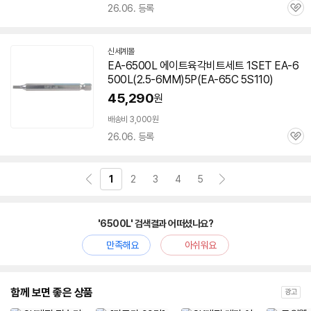
26.06. 등록
관
심
신세계몰
EA-
6500L
에이트육각비트세트 1SET EA-
6
500L
(2.5-6MM)5P(EA-65C 5S110)
45,290
원
배송비 3,000원
26.06. 등록
관
심
1
2
3
4
5
'6500L' 검색결과 어떠셨나요?
만족해요
아쉬워요
함께 보면 좋은 상품
광고