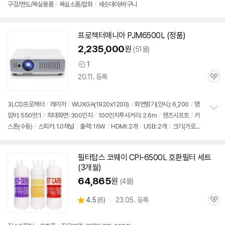
구강/면도/욕실용품
/
욕실소품/잡화
/
세숫대야/바구니
프로젝터매니아 PJM
6500L
(정품)
2,235,000
원
(51몰)
1
상
20.11. 등록
품
관
의
심
견
3LCD프로젝터
/
레이저
/
WUXGA(1920x1200)
/
화면밝기(안시): 6,200
/
명
암비: 550만:1
/
최대화면: 300인치
/
100인치투사거리: 2.6m
/
렌즈시프트
/
키
정
스톤(수동)
/
스피커: 1.0채널
/
출력: 16W
/
HDMI: 2개
/
USB: 2개
/
크기(가로x
보
펼
세로x깊이): 390x124x294mm
치
기
필터탑스 코웨이 CPI-
6500L
호환필터 세트
(3개월)
64,865
원
(4몰)
상
4.5
(
6)
23.05. 등록
관
별
품
심
점
리