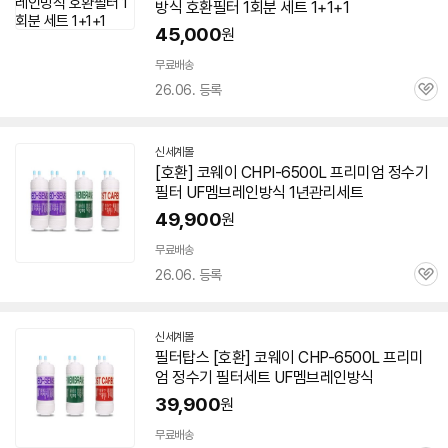
방식 호환필터 1회분 세트 1+1+1
45,000
원
무료배송
26.06. 등록
관
심
신세계몰
[호환] 코웨이 CHPI-
6500L
프리미엄 정수기
필터 UF멤브레인방식 1년관리세트
49,900
원
무료배송
26.06. 등록
관
심
신세계몰
필터탑스 [호환] 코웨이 CHP-
6500L
프리미
엄 정수기 필터세트 UF멤브레인방식
39,900
원
무료배송