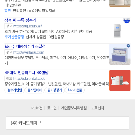
대120만원
할인
반값할인+특별혜택 당일지급
삼성 AI 구독 정수기
https://ujuclub.ai/
광고
초기 비용 부담 없이! 필터 교체 케어 AS 혜택까지 한번에 제공
추가선물증정
신세계 상품권 10만원증정
웰라수 대형정수기 조달청
http://wellasu.com
광고
대한민국정부 조달청 우수제품, 학교정수기, 아리수, 대형정수기, 온수제조
기
SK매직 인증파트너 SK렌탈
http://skrental.co.kr
광고
정수기렌탈, 비데, 공기청정기, 반값할인, 타사보상, 카드할인, 역대급 혜택
정수기렌탈
풀스텐비데
공기청정기
최대사은품
PC버전
로그인
개인정보처리방침
고객센터
(주) 커넥트웨이브