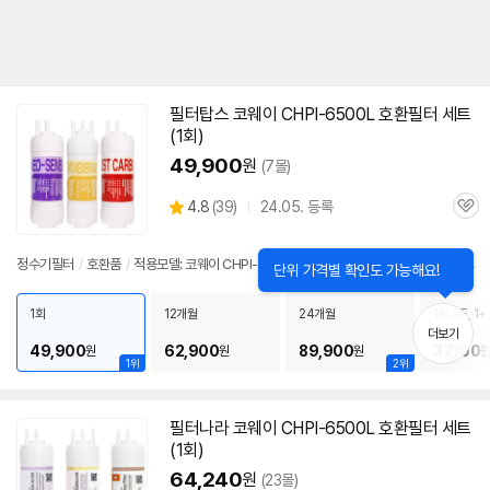
필터탑스 코웨이 CHPI-
6500L
호환필터 세트
(1회)
49,900
원
(7몰)
상
4.8
(
39)
24.05. 등록
관
별
품
심
점
리
정수기필터
/
호환품
/
적용모델: 코웨이 CHPI-6500L
닫
단위 가격별 확인도 가능해요!
뷰
기
정
보
1회
12개월
24개월
1회 UF, 1+
펼
더보기
49,900
62,900
89,900
37,100
원
원
원
치
1위
2위
기
필터나라 코웨이 CHPI-
6500L
호환필터 세트
(1회)
64,240
원
(23몰)