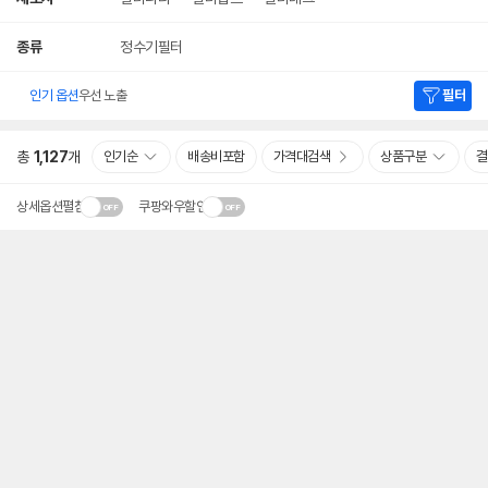
종류
정수기필터
인기 옵션
우선 노출
필터
총
1,127
개
인기순
배송비포함
가격대검색
상품구분
결
상세옵션펼침
쿠팡와우할인