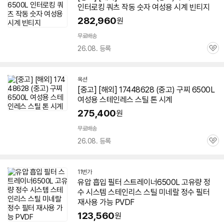
인터로킹 쿼츠 작동 숫자 여성용 시계 빈티지
282,960
원
무료배송
26.08. 등록
관
심
옥션
[중고] [해외] 17448628 (중고) 구찌
6500L
여성용 스테인레스 스틸 톤 시계
275,400
원
무료배송
26.08. 등록
관
심
11번가
유압 흡입 필터 스트레이너
6500L
고유량 정
수 시스템 스테인리스 스틸 미네랄 정수 필터
재사용 가능 PVDF
123,560
원