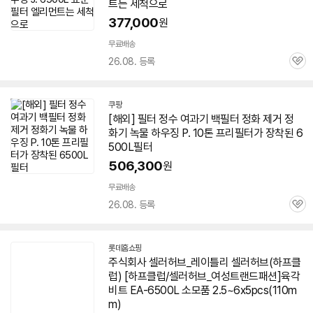
트는 세척으로
377,000
원
무료배송
26.08. 등록
관
심
쿠팡
[해외] 필터 정수 여과기 백필터 정화 제거 정
화기 녹물 하우징 P. 10톤 프리필터가 장착된
6
500L
필터
506,300
원
무료배송
26.08. 등록
관
심
롯데홈쇼핑
주식회사 셀러허브_레이틀리 셀러허브(하프클
럽) [하프클럽/셀러허브_여성트랜드패션]육각
비트 EA-
6500L
소모품 2.5~6x5pcs(110m
m)