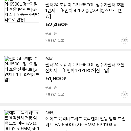
필터24 코웨이 CPI-
6500L
정수기필터 호환
1년세트 [6인치 4-1-2 중공사막방식으로 변
경]
52,460
원
무료배송
26.07. 등록
관
심
GS샵
필터24 코웨이 CPI-
6500L
정수기필터 호환
전체세트 [6인치 1-1-1 RO역삼투압]
51,900
원
무료배송
26.07. 등록
관
심
G마켓
에이트 육각비트세트 육각렌치 전동 임팩 드릴
비트 EA-
6500L
(2.5-6MM)5P 110미리