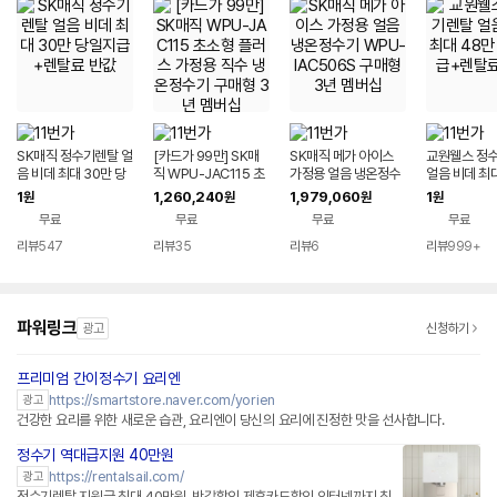
SK매직 정수기렌탈 얼
[카드가 99만] SK매
SK매직 메가 아이스
교원웰스 정
음 비데 최대 30만 당
직 WPU-JAC115 초
가정용 얼음 냉온정수
얼음 비데 최
일지급+렌탈료 반값
소형 플러스 가정용 직
기 WPU-IAC506S
당일지급+렌
1
1,260,240
1,979,060
1
원
원
원
원
수 냉온정수기 구매형
구매형 3년 멤버십
무료
무료
무료
무료
3년 멤버십
리뷰
547
리뷰
35
리뷰
6
리뷰
999+
파워링크
광고
신청하기
프리미엄 간이정수기 요리엔
네이버페이 플러스
https://smartstore.naver.com/yorien
광고
건강한 요리를 위한 새로운 습관, 요리엔이 당신의 요리에 진정한 맛을 선사합니다.
정수기 역대급지원 40만원
https://rentalsail.com/
광고
정수기렌탈 지원금 최대 40만원. 반값할인,제휴카드할인,인터넷까지 최