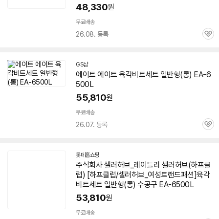
48,330
원
무료배송
26.08. 등록
관
심
GS샵
에이트 에이트 육각비트세트 일반형(롱) EA-
6
500L
55,810
원
무료배송
26.07. 등록
관
심
롯데홈쇼핑
주식회사 셀러허브_레이틀리 셀러허브(하프클
럽) [하프클럽/셀러허브_여성트랜드패션]육각
비트세트 일반형(롱) 수공구 EA-
6500L
53,810
원
무료배송