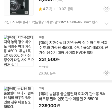
상
4.7
(
3)
19.07. 등록
관
별
품
심
점
리
스킨
/
스크래치방지
/
그립감향상
/
사용모델:SONY A6500+16-50mm 렌즈
뷰
정
보
쿠팡
펼
[해외] 지하수필터 지역 농막 정수 하수도 석회
치
기
수 여과 가정용 4500L 주방1 욕실1
6500L
전
가정 정수기 대형 사이즈 PVDF 필터
231,500
원
무료배송
26.08. 등록
관
심
쿠팡
[해외] 농업용 불순물필터 여과기 관수용 액비
하우징 필터 연못 관수 이물질 2.
6500L
239,100
원