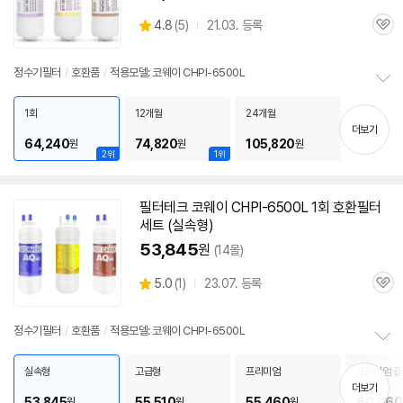
상
4.8
(
5)
21.03. 등록
관
별
품
심
점
리
정수기필터
/
호환품
/
적용모델: 코웨이 CHPI-6500L
뷰
정
보
1회
12개월
24개월
펼
더보기
64,240
74,820
105,820
원
원
원
치
2위
1위
기
필터테크 코웨이 CHPI-
6500L
1회 호환필터
세트 (실속형)
53,845
원
(14몰)
상
5.0
(
1)
23.07. 등록
관
별
품
심
점
리
정수기필터
/
호환품
/
적용모델: 코웨이 CHPI-6500L
뷰
정
보
실속형
고급형
프리미엄
프리미엄 플
펼
더보기
53,845
55,510
55,460
60,060
원
원
원