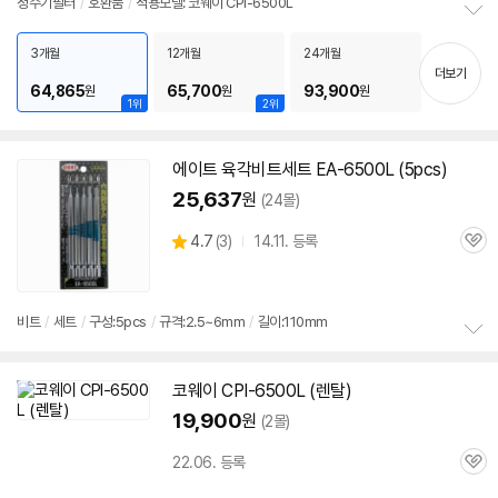
정수기필터
/
호환품
/
적용모델: 코웨이 CPI-6500L
뷰
정
세부정보 열기/접기
보
3개월
12개월
24개월
펼
더보기
64,865
65,700
93,900
원
원
원
치
1위
2위
기
에이트 육각비트세트 EA-
6500L
(5pcs)
25,637
원
(24몰)
상
4.7
(
3)
14.11. 등록
관
별
품
심
점
리
뷰
비트
/
세트
/
구성:5pcs
/
규격:2.5~6mm
/
길이:110mm
정
보
코웨이 CPI-
6500L
(렌탈)
펼
치
19,900
원
(2몰)
기
22.06. 등록
관
심