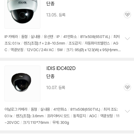
단종
13.05. 등록
관
심
IP 카메라
/
돔형
/
실내용
/
유선랜
/
IP
/
41만화소
/
811x508(650TVL)
/
최저
조도: 0.1 lx
/
렌즈
(초점): f = 2.8~10.5mm
/
조도감지
/
자동화이트밸런스
/
AG
정
C
/
역광보정
/
12V DC / 24V AC
/
5W
/
크기 : 95(Ø) x 123(W) x 95(H)mm
보
펼
/
무게 : 약 366g
치
기
IDIS IDC402D
단종
10.07. 등록
관
심
아날로그 카메라
/
돔형
/
실내용
/
41만화소
/
811x508(650TVL)
/
최저 조도:
0.1 lx
/
렌즈
(초점): 3.6mm
/
프라이버시 모드
/
동작감지
/
AGC
/
역광보정
/
11
정
세부정보 열기/접기
~20V DC
/
크기: 110*76mm
/
무게: 300g
보
펼
치