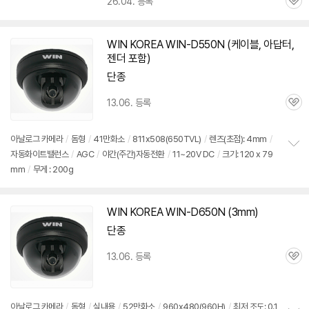
26.04. 등록
관
심
WIN KOREA WIN-D550N (케이블, 아답터,
젠더 포함)
단종
13.06. 등록
관
심
아날로그 카메라
/
돔형
/
41만화소
/
811x508(650TVL)
/
렌즈
(초점): 4mm
/
자동화이트밸런스
/
AGC
/
야간(주간)자동전환
/
11~20V DC
/
크기: 120 x 79
정
mm
/
무게 : 200g
보
펼
치
기
WIN KOREA WIN-D650N (3mm)
단종
13.06. 등록
관
심
아날로그 카메라
/
돔형
/
실내용
/
52만화소
/
960x480(960H)
/
최저 조도: 0.1