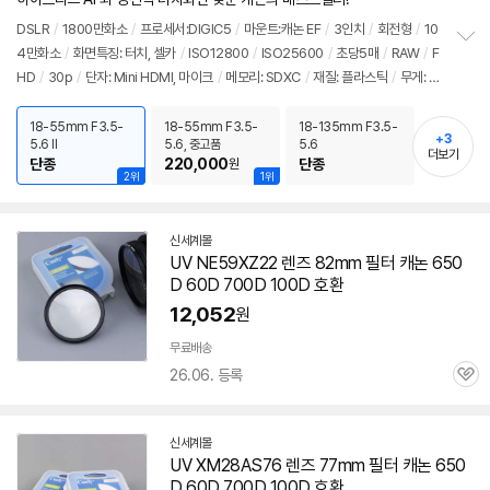
뷰
DSLR
/
1800만화소
/
프로세서:DIGIC5
/
마운트:캐논 EF
/
3인치
/
회전형
/
10
4만화소
/
화면특징: 터치, 셀카
/
ISO12800
/
ISO25600
/
초당5매
/
RAW
/
F
정
HD
/
30p
/
단자: Mini HDMI, 마이크
/
메모리: SDXC
/
재질: 플라스틱
/
무게: 5
보
펼
75g
치
18-55mm F3.5-
18-55mm F3.5-
18-135mm F3.5-
기
+3
5.6 II
5.6, 중고품
5.6
더보기
단종
220,000
단종
원
2위
1위
신세계몰
UV NE59XZ22
렌즈
82mm 필터 캐논
650
D
60D 700D 100D 호환
12,052
원
무료배송
26.06. 등록
관
심
신세계몰
UV XM28AS76
렌즈
77mm 필터 캐논
650
D
60D 700D 100D 호환