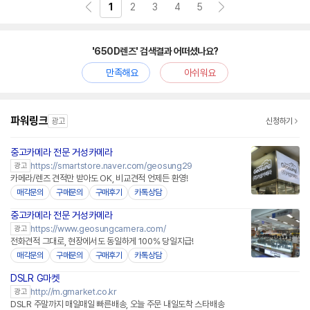
1
2
3
4
5
'650D렌즈' 검색결과 어떠셨나요?
만족해요
아쉬워요
파워링크
광고
신청하기
중고카메라 전문 거성카메라
네이버페이 플러스
https://smartstore.naver.com/geosung29
광고
카메라/렌즈 견적만 받아도 OK, 비교견적 언제든 환영!
매각문의
구매문의
구매후기
카톡상담
중고카메라 전문 거성카메라
https://www.geosungcamera.com/
광고
전화견적 그대로, 현장에서도 동일하게 100% 당일지급!
매각문의
구매문의
구매후기
카톡상담
DSLR G마켓
http://m.gmarket.co.kr
광고
DSLR 주말까지 매일매일 빠른배송, 오늘 주문 내일도착 스타배송