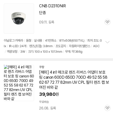
기
CNB D2310NIR
단종
09.11. 등록
관
심
아날로그 카메라
/
돔형
/
실내용
/
41만화소
/
811x508(650TVL)
/
최저 조도: 0
lx
/
IR-LED: 24개
/
렌즈
(초점): 3.8mm
/
조도감지
/
자동화이트밸런스
/
AGC
정
/
역광보정
/
3W
/
크기: 100 x 100 x 101.1mm
/
무게: 약 366g
보
펼
치
기
쿠팡
[해외] 4 in1 매크로
렌즈
리버스 어댑터 보호
링 canon 600D
650D
700D 49 52 55 58
62 67 72 77 82mm UV CPL 필터
렌즈
캡 보
여진 바와 같
39,980
원
무료배송
26.08. 등록
관