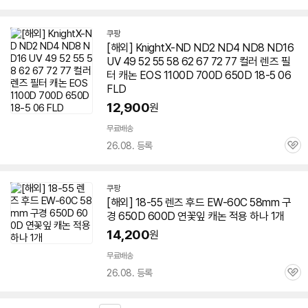
심
쿠팡
[해외] KnightX-ND ND2 ND4 ND8 ND16
UV 49 52 55 58 62 67 72 77 컬러
렌즈
필
터 캐논 EOS 1100D 700D
650D
18-5 06
FLD
12,900
원
무료배송
26.08. 등록
관
심
쿠팡
[해외] 18-55
렌즈
후드 EW-60C 58mm 구
경
650D
600D 연꽃잎 캐논 적용 하나 1개
14,200
원
무료배송
26.08. 등록
관
심