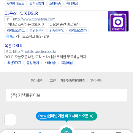
G마켓베스트
슈퍼딜특가
스타배송
꼭멤버십
CJ온스타일 X DSLR
네이버페이
http://www.cjonstyle.com
광고
라이브로 쇼핑하는 DSLR, 지금 필요한 순간 바로도착!
라이브쇼위크
리빙전문관
방송라인업
라이브쇼특가
이벤트
라이브쇼위크 8/3-8/9
옥션 DSLR
http://mobile.auction.co.kr
광고
DSLR 오늘주문 내일 도착 스타배송! 무제한 무료배송까지
옥션BEST
올킬 특가
스타배송
꼭멤버십
PC버전
로그인
개인정보처리방침
고객센터
(주) 커넥트웨이브
인터넷 가입 비교 서비스 오픈
NEW
닫기
이
전
페