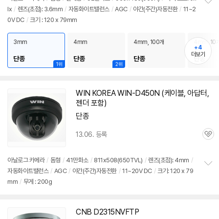
lx
/
렌즈
(초점): 3.6mm
/
자동화이트밸런스
/
AGC
/
야간(주간)자동전환
/
11~2
정
0V DC
/
크기 : 120 x 79mm
보
펼
치
3mm
4mm
4mm, 100개
4mm, 10
기
+4
더보기
단종
단종
단종
단종
1위
2위
WIN KOREA WIN-D450N (케이블, 아답터,
젠더 포함)
단종
13.06. 등록
관
심
아날로그 카메라
/
돔형
/
41만화소
/
811x508(650TVL)
/
렌즈
(초점): 4mm
/
자동화이트밸런스
/
AGC
/
야간(주간)자동전환
/
11~20V DC
/
크기: 120 x 79
정
mm
/
무게 : 200g
보
펼
치
기
CNB D2315NVFTP