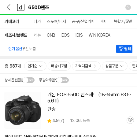
뒤
다
본문 바로가기
다
로
나
나
가
와
와
상
기
메
카테고리
디카
스포츠/레저
공구/산업기계
취미
복합기/SW
세
인
검
색
제조사/브랜드
캐논
CNB
EOS
IDIS
WIN KOREA
인기 옵션
우선 노출
필터
총
987
개
인기순
배송비포함
가격대검색
상품구분
결
상세옵션펼침
쿠팡와우할인
설치 환경·지역에 따라
캐논 EOS
650D
렌즈
세트 (18-55mm F3.5-
닫
배송·설치비가 달라집니다.
5.6 II)
기
단종
상
4.9
(
7)
12.06. 등록
관
별
품
심
점
리
하이브리드 AF와 정전식 터치화면 갖춘 캐논의 베스트셀러!