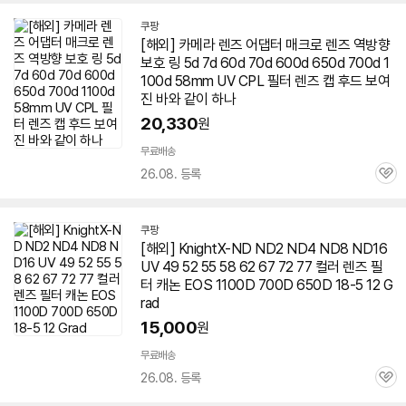
쿠팡
[해외] 카메라
렌즈
어댑터 매크로
렌즈
역방향
보호 링 5d 7d 60d 70d 600d
650d
700d 1
100d 58mm UV CPL 필터
렌즈
캡 후드 보여
진 바와 같이 하나
20,330
원
무료배송
26.08. 등록
관
심
쿠팡
[해외] KnightX-ND ND2 ND4 ND8 ND16
UV 49 52 55 58 62 67 72 77 컬러
렌즈
필
터 캐논 EOS 1100D 700D
650D
18-5 12 G
rad
15,000
원
무료배송
26.08. 등록
관
심