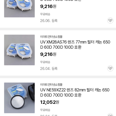
9,216
원
무료배송
26.06. 등록
관
심
이마트인터넷쇼핑몰
UV XM28AS76
렌즈
77mm 필터 캐논
650
D
60D 700D 100D 호환
9,216
원
무료배송
26.04. 등록
관
심
이마트인터넷쇼핑몰
UV NE59XZ22
렌즈
82mm 필터 캐논
650
D
60D 700D 100D 호환
12,052
원
무료배송