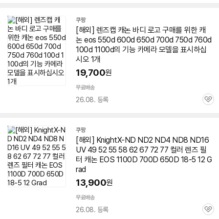
심
쿠팡
[해외]
렌즈
캡 캐논 바디 로고 구매를 위한 캐
논 eos 550d 600d
650d
700d 750d 760d
100d 1100d의 기능 카메라 모델을 표시하십
시오 1개
19,700
원
무료배송
26.08. 등록
관
심
쿠팡
[해외] KnightX-ND ND2 ND4 ND8 ND16
UV 49 52 55 58 62 67 72 77 컬러
렌즈
필
터 캐논 EOS 1100D 700D
650D
18-5 12 G
rad
13,900
원
무료배송
26.08. 등록
관