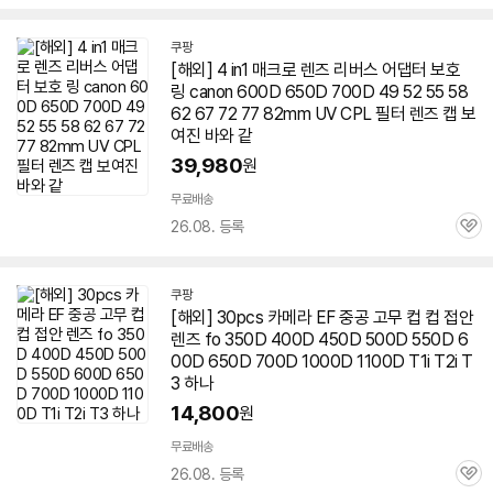
심
쿠팡
[해외] 4 in1 매크로
렌즈
리버스 어댑터 보호
링 canon 600D
650D
700D 49 52 55 58
62 67 72 77 82mm UV CPL 필터
렌즈
캡 보
여진 바와 같
39,980
원
무료배송
26.08. 등록
관
심
쿠팡
[해외] 30pcs 카메라 EF 중공 고무 컵 컵 접안
렌즈
fo 350D 400D 450D 500D 550D 6
00D
650D
700D 1000D 1100D T1i T2i T
3 하나
14,800
원
무료배송
26.08. 등록
관