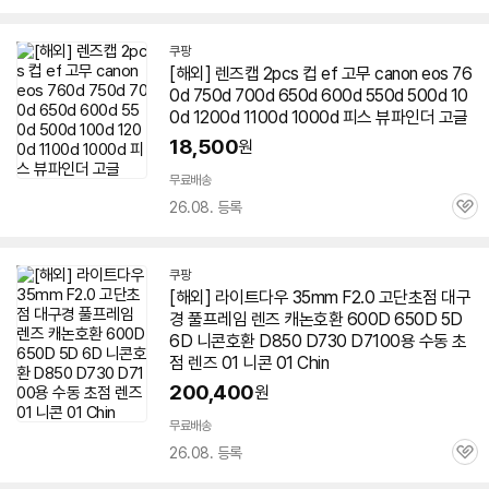
심
쿠팡
[해외]
렌즈
캡 2pcs 컵 ef 고무 canon eos 76
0d 750d 700d
650d
600d 550d 500d 10
0d 1200d 1100d 1000d 피스 뷰파인더 고글
18,500
원
무료배송
26.08. 등록
관
심
쿠팡
[해외] 라이트다우 35mm F2.0 고단초점 대구
경 풀프레임
렌즈
캐논호환 600D
650D
5D
6D 니콘호환 D850 D730 D7100용 수동 초
점
렌즈
01 니콘 01 Chin
200,400
원
무료배송
26.08. 등록
관
심