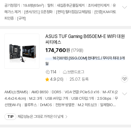
뷰
공기청정기
/
19.6평(65㎡)
/
탈취
/
새집증후군물질제거
/
초미세먼지제거
/
유
해가스 제거
/
[센서/모드] 오존정화
/
[편의] 필터점검/교체알림
/
[인증] KAA아토
정
피인증
/
[규격]
보
펼
치
기
ASUS TUF Gaming B650EM-E WIFI 대원
씨티에스
174,760
원
(179몰)
167,001원 [SSG.COM] 현대카드 / 무이자 최대 3개
월
114
브랜드로그
상
상
4.9
(
26)
25.07. 등록
품
관
별
의
품
심
점
견
리
AMD(소켓AM5)
/
AMD B650
/
DDR5
/
VGA 연결: PCIe5.0 x16
/
M-ATX (2
뷰
4.4x24.4cm)
/
M.2: 3개
/
USB A타입: 7개
/
USB C타입: 1개
/
2.5Gbps
/
무
정
선랜(Wi-Fi)
/
블루투스
/
DrMOS
/
전원부 방열판
/
M.2 히트싱크
/
일체형IO실
보
펼
드
/
UEFI
치
TIP
체감성능은 그대로 가격은 더 낮게
기