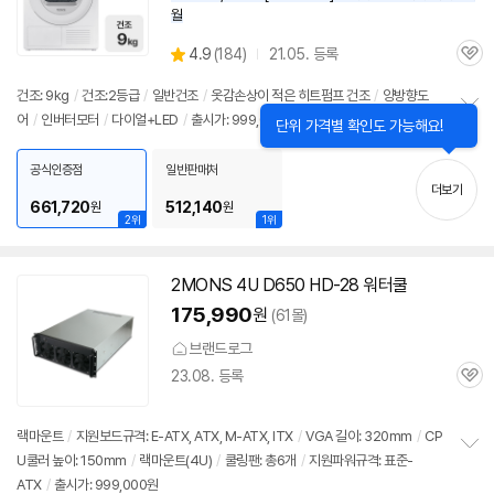
월
상
4.9
(
184)
21.05. 등록
관
별
품
심
점
건조: 9kg
/
건조:2등급
/
일반건조
/
옷감손상이 적은 히트펌프 건조
/
양방향도
리
어
/
인버터모터
/
다이얼+LED
/
출시가: 999,000원
닫
정
뷰
단위 가격별 확인도 가능해요!
기
보
펼
공식인증점
일반판매처
치
더보기
기
661,720
512,140
원
원
2위
1위
2MONS 4U D650 HD-28 워터쿨
175,990
원
(61몰)
브랜드로그
23.08. 등록
관
심
랙마운트
/
지원보드규격: E-ATX, ATX, M-ATX, ITX
/
VGA 길이: 320mm
/
CP
U쿨러 높이: 150mm
/
랙마운트(4U)
/
쿨링팬: 총6개
/
지원파워규격: 표준-
정
ATX
/
출시가: 999,000원
보