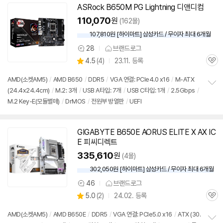
기
ASRock B650M PG Lightning 디앤디컴
110,070
원
(162몰)
107,810원 [하이마트] 삼성카드 / 무이자 최대 6개월
28
브랜드로그
상
상
4.5
(
4)
23.11. 등록
품
관
별
의
품
심
점
견
AMD(소켓AM5)
/
AMD B650
/
DDR5
/
VGA 연결: PCIe4.0 x16
/
M-ATX
리
(24.4x24.4cm)
/
M.2: 3개
/
USB A타입: 7개
/
USB C타입: 1개
/
2.5Gbps
/
정
뷰
M.2 Key-E(모듈별매)
/
DrMOS
/
전원부 방열판
/
UEFI
보
펼
치
기
GIGABYTE B650E AORUS ELITE X AX IC
E 피씨디렉트
335,610
원
(4몰)
302,050원 [하이마트] 삼성카드 / 무이자 최대 6개월
46
브랜드로그
상
상
5.0
(
2)
24.02. 등록
품
관
별
의
품
심
점
견
AMD(소켓AM5)
/
AMD B650E
/
DDR5
/
VGA 연결: PCIe5.0 x16
/
ATX (30.
리