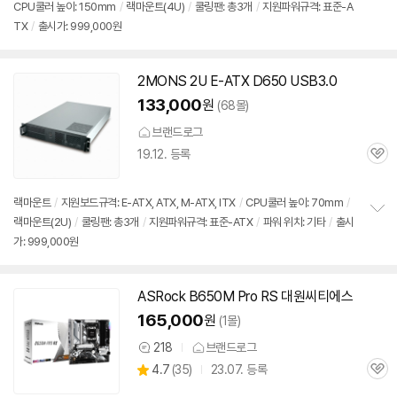
CPU쿨러 높이: 150mm
/
랙마운트(4U)
/
쿨링팬: 총3개
/
지원파워규격: 표준-A
정
TX
/
출시가: 999,000원
보
펼
치
기
2MONS 2U E-ATX D650 USB3.0
133,000
원
(68몰)
브랜드로그
19.12. 등록
관
심
랙마운트
/
지원보드규격: E-ATX, ATX, M-ATX, ITX
/
CPU쿨러 높이: 70mm
/
랙마운트(2U)
/
쿨링팬: 총3개
/
지원파워규격: 표준-ATX
/
파워 위치: 기타
/
출시
정
가: 999,000원
보
펼
치
기
ASRock B650M Pro RS 대원씨티에스
165,000
원
(1몰)
218
브랜드로그
상
상
4.7
(
35)
23.07. 등록
품
관
별
의
품
심