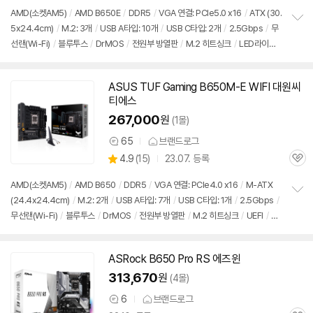
품
심
점
견
AMD(소켓AM5)
/
AMD B650E
/
DDR5
/
VGA 연결: PCIe5.0 x16
/
ATX (30.
리
5x24.4cm)
/
M.2: 3개
/
USB A타입: 10개
/
USB C타입: 2개
/
2.5Gbps
/
무
정
뷰
선랜(Wi-Fi)
/
블루투스
/
DrMOS
/
전원부 방열판
/
M.2 히트싱크
/
LED라이트
보
펼
/
UEFI
/
출시가: 999,000원
치
기
ASUS TUF Gaming B650M-E WIFI 대원씨
티에스
267,000
원
(1몰)
65
브랜드로그
상
상
4.9
(
15)
23.07. 등록
품
관
별
의
품
심
점
견
AMD(소켓AM5)
/
AMD B650
/
DDR5
/
VGA 연결: PCIe4.0 x16
/
M-ATX
리
(24.4x24.4cm)
/
M.2: 2개
/
USB A타입: 7개
/
USB C타입: 1개
/
2.5Gbps
/
정
뷰
무선랜(Wi-Fi)
/
블루투스
/
DrMOS
/
전원부 방열판
/
M.2 히트싱크
/
UEFI
/
출
보
펼
시가: 999,000원
치
기
ASRock B650 Pro RS 에즈윈
313,670
원
(4몰)
6
브랜드로그
상