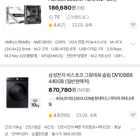
186,680
원
(1몰)
76
브랜드로그
상
상
4.4
(
7)
23.03. 등록
품
관
별
의
품
심
점
견
리
AMD(소켓AM5)
/
AMD B650
/
DDR5
/
VGA 연결: PCIe4.0 x16
/
M-ATX
뷰
(24.4x22.6cm)
/
M.2: 2개
/
USB A타입: 6개
/
USB C타입: 1개
/
2.5Gbps
/
정
M.2 Key-E(모듈별매)
/
SPS(DrMOS)
/
전원부 방열판
/
M.2 히트싱크
/
UEFI
/
보
펼
출시가: 999,000원
치
기
삼성전자 비스포크 그랑데AI 슬림 DV10BB8
440GB (일반판매처)
870,780
원
(140몰)
839,511원 [SSG.COM] 현대카드 / 무이자 최대 3개
월
상
4.9
(
169)
23.04. 등록
관
별
품
심
점
건조: 10kg
/
건조:1등급
/
AI건조
/
건조시간이 빠른 히트펌프+히터건조
/
통살
리
균
/
인버터모터
/
심플컨트롤
/
출시가: 999,000원
정
뷰