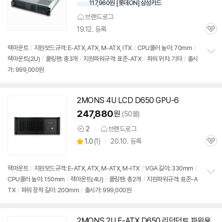
117,960원 [롯데ON] 삼성카드
브랜드로그
19.12. 등록
관
심
랙마운트
/
지원보드규격: E-ATX, ATX, M-ATX, ITX
/
CPU쿨러 높이: 70mm
/
랙마운트(2U)
/
쿨링팬: 총3개
/
지원파워규격: 표준-ATX
/
파워 위치: 기타
/
출시
정
가: 999,000원
보
펼
치
기
2MONS 4U LCD D650 GPU-6
247,880
원
(50몰)
2
브랜드로그
상
상
1.0
(
1)
20.10. 등록
품
관
별
의
품
심
점
견
리
랙마운트
/
지원보드규격: E-ATX, ATX, M-ATX, M-ITX
/
VGA 길이: 330mm
/
뷰
CPU쿨러 높이: 150mm
/
랙마운트(4U)
/
쿨링팬: 총2개
/
지원파워규격: 표준-A
정
TX
/
파워 장착 길이: 200mm
/
출시가: 999,000원
보
펼
치
기
2MONS 2U E-ATX D650 리던던트 파워용