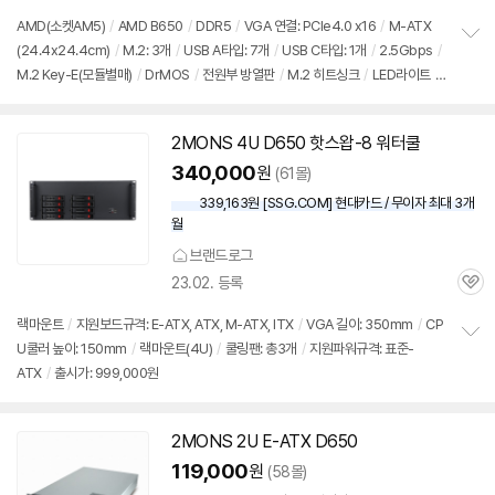
점
견
리
AMD(소켓AM5)
/
AMD B650
/
DDR5
/
VGA 연결: PCIe4.0 x16
/
M-ATX
뷰
(24.4x24.4cm)
/
M.2: 3개
/
USB A타입: 7개
/
USB C타입: 1개
/
2.5Gbps
/
정
M.2 Key-E(모듈별매)
/
DrMOS
/
전원부 방열판
/
M.2 히트싱크
/
LED라이트
/
보
펼
UEFI
/
24년 1월부로 지원메모리 속도 및 용량 확장
/
출시가: 999,000원
치
기
2MONS 4U D650 핫스왑-8 워터쿨
340,000
원
(61몰)
339,163원 [SSG.COM] 현대카드 / 무이자 최대 3개
월
브랜드로그
23.02. 등록
관
심
랙마운트
/
지원보드규격: E-ATX, ATX, M-ATX, ITX
/
VGA 길이: 350mm
/
CP
U쿨러 높이: 150mm
/
랙마운트(4U)
/
쿨링팬: 총3개
/
지원파워규격: 표준-
정
ATX
/
출시가: 999,000원
보
펼
치
기
2MONS 2U E-ATX D650
119,000
원
(58몰)