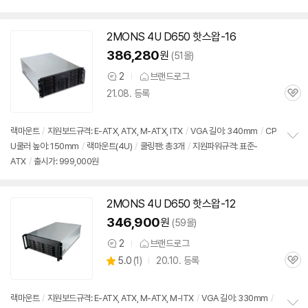
펼
치
기
2MONS 4U D650 핫스왑-16
386,280
원
(51몰)
2
브랜드로그
상
21.08. 등록
품
관
의
심
견
랙마운트
/
지원보드규격: E-ATX, ATX, M-ATX, ITX
/
VGA 길이: 340mm
/
CP
U쿨러 높이: 150mm
/
랙마운트(4U)
/
쿨링팬: 총3개
/
지원파워규격: 표준-
정
ATX
/
출시가: 999,000원
보
펼
치
기
2MONS 4U D650 핫스왑-12
346,900
원
(59몰)
2
브랜드로그
상
상
5.0
(
1)
20.10. 등록
품
관
별
의
품
심
점
견
리
랙마운트
/
지원보드규격: E-ATX, ATX, M-ATX, M-ITX
/
VGA 길이: 330mm
/
뷰