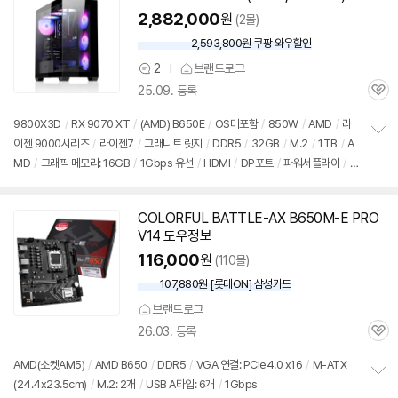
2,882,000
원
(2몰)
2,593,800원 쿠팡 와우할인
와
우
2
브랜드로그
상
할
25.09. 등록
품
인
관
의
가
심
견
9800X3D
/
RX 9070 XT
/
(AMD) B650E
/
OS미포함
/
850W
/
AMD
/
라
이젠 9000시리즈
/
라이젠7
/
그래니트 릿지
/
DDR5
/
32GB
/
M.2
/
1TB
/
A
정
MD
/
그래픽 메모리: 16GB
/
1Gbps 유선
/
HDMI
/
DP포트
/
파워서플라이
/
보
펼
미들타워
/
어항형
/
LED쿨러
/
용도: 게임용
치
기
COLORFUL BATTLE-AX B650M-E PRO
V14 도우정보
116,000
원
(110몰)
107,880원 [롯데ON] 삼성카드
브랜드로그
26.03. 등록
관
심
AMD(소켓AM5)
/
AMD B650
/
DDR5
/
VGA 연결: PCIe4.0 x16
/
M-ATX
(24.4x23.5cm)
/
M.2: 2개
/
USB A타입: 6개
/
1Gbps
정