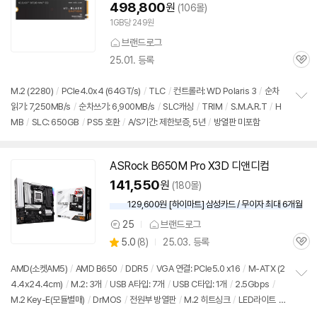
상
498,800
원
(106몰)
1GB당 249원
브랜드로그
25.01. 등록
관
심
M.2 (2280)
/
PCIe4.0x4 (64GT/s)
/
TLC
/
컨트롤러: WD Polaris 3
/
순차
읽기: 7,250MB/s
/
순차쓰기: 6,900MB/s
/
SLC캐싱
/
TRIM
/
S.M.A.R.T
/
H
정
MB
/
SLC: 650GB
/
PS5 호환
/
A/S기간: 제한보증, 5년
/
방열판 미포함
보
펼
치
기
ASRock B650M Pro X3D 디앤디컴
141,550
원
(180몰)
129,600원 [하이마트] 삼성카드 / 무이자 최대 6개월
25
브랜드로그
상
상
5.0
(
8)
25.03. 등록
품
관
별
의
품
심
점
견
AMD(소켓AM5)
/
AMD B650
/
DDR5
/
VGA 연결: PCIe5.0 x16
/
M-ATX (2
리
4.4x24.4cm)
/
M.2: 3개
/
USB A타입: 7개
/
USB C타입: 1개
/
2.5Gbps
/
정
뷰
M.2 Key-E(모듈별매)
/
DrMOS
/
전원부 방열판
/
M.2 히트싱크
/
LED라이트
/
보
펼
UEFI