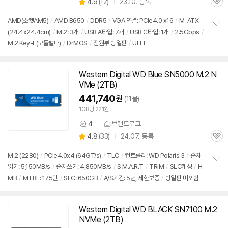
상
4.9
(
12)
23.10. 등록
품
관
별
의
품
심
점
견
AMD(소켓AM5)
/
AMD B650
/
DDR5
/
VGA 연결: PCIe4.0 x16
/
M-ATX
리
(24.4x24.4cm)
/
M.2: 3개
/
USB A타입: 7개
/
USB C타입: 1개
/
2.5Gbps
/
정
뷰
M.2 Key-E(모듈별매)
/
DrMOS
/
전원부 방열판
/
UEFI
보
펼
치
기
Western Digital WD Blue SN5000 M.2 N
동
VMe (2TB)
영
상
441,740
원
(11몰)
1GB당 221원
4
브랜드로그
상
상
4.8
(
33)
24.07. 등록
품
관
별
의
품
심
점
견
M.2 (2280)
/
PCIe4.0x4 (64GT/s)
/
TLC
/
컨트롤러: WD Polaris 3
/
순차
리
읽기: 5,150MB/s
/
순차쓰기: 4,850MB/s
/
S.M.A.R.T
/
TRIM
/
SLC캐싱
/
H
정
뷰
MB
/
MTBF: 175만
/
SLC: 650GB
/
A/S기간: 5년, 제한보증
/
방열판 미포함
보
펼
치
기
Western Digital WD BLACK SN7100 M.2
동
NVMe (2TB)
영