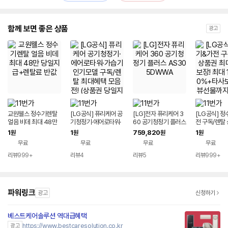
함께 보면 좋은 상품
광고
교원웰스 정수기렌탈
[LG공식] 퓨리케어 공
[LG]전자 퓨리케어 3
[LG공식] 
얼음 비데 최대 48만
기청정기·에어로타워·
60 공기청정기 플러스
전 구독/렌탈
당일지급+렌탈료 반값
가습기 인기모델 구독/
AS305DWWA
최대 혜택 보장
1
1
759,820
1
원
원
원
원
렌탈 최대혜택 모음전!
년간 50%+
무료
무료
무료
무료
(상품권 당일지급/판매
+리뷰선물까
량·누적고객 1위/초기
청정기/세탁기
리뷰
999+
리뷰
4
리뷰
5
리뷰
999+
비용면제)
스타일러/식
인덕션/냉장고
안마의자 등
파워링크
광고
신청하기
베스트케어솔루션 역대급혜택
https://www.bestcaresolution.co.kr
광고