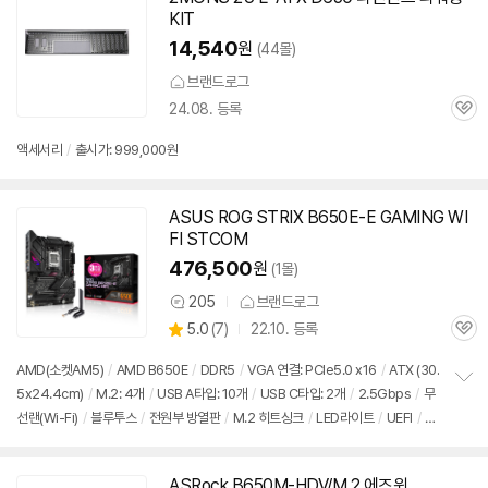
KIT
14,540
원
(44몰)
브랜드로그
24.08. 등록
관
심
액세서리
/
출시가: 999,000원
ASUS ROG STRIX B650E-E GAMING WI
FI STCOM
476,500
원
(1몰)
205
브랜드로그
상
상
5.0
(
7)
22.10. 등록
품
관
별
의
품
심
점
견
AMD(소켓AM5)
/
AMD B650E
/
DDR5
/
VGA 연결: PCIe5.0 x16
/
ATX (30.
리
5x24.4cm)
/
M.2: 4개
/
USB A타입: 10개
/
USB C타입: 2개
/
2.5Gbps
/
무
정
뷰
선랜(Wi-Fi)
/
블루투스
/
전원부 방열판
/
M.2 히트싱크
/
LED라이트
/
UEFI
/
출
보
펼
시가: 999,000원
치
기
ASRock B650M-HDV/M.2 에즈윈