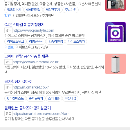
공기청정기, 역대급 할인, 요금 면제, 상품권+사은품, LG본사 빠른설치
얼음정수기
에어컨렌탈
세탁건조기
주방가전
할인
반값할인+타사보상+추가혜택
CJ온스타일 X 공기청정기
네이버페이
http://www.cjonstyle.com
광고
라이브로 쇼핑하는 공기청정기, 지금 필요한 순간 바로도착!
라이브쇼위크
리빙전문관
방송라인업
라이브쇼특가
이벤트
라이브쇼위크 8/3-8/9
코웨이 렌탈 공식인증몰 새폼
https://coway-firstmall.co.kr
광고
4월 코웨이 페스타, 결합할인 10~15% 할인, 타사보상, 반갑할인, 추가혜
택
공기청정기 G마켓
http://m.gmarket.co.kr
광고
공기청정기 쇼핑에 집중! 최대 5% 적립에 무료반품까지, 꼭멤버십 혜택
G마켓베스트
슈퍼딜특가
스타배송
꼭멤버십
필터없는 플라즈마 공기살균기
네이버페이 플러스
https://smartstore.naver.com/klarr
광고
공기 청정과는 다른 공기 살균 솔루션을 만나보세요