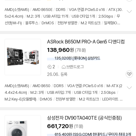
관
별
의
품
심
점
견
AMD(소켓AM5)
/
AMD B650E
/
DDR5
/
VGA 연결: PCIe5.0 x16
/
ATX (30.
리
5x24.4cm)
/
M.2: 3개
/
USB A타입: 11개
/
USB C타입: 1개
/
2.5Gbps
/
무
정
뷰
선랜(Wi-Fi)
/
블루투스
/
DrMOS
/
전원부 방열판
/
M.2 히트싱크
/
일체형IO실
보
펼
드
/
LED라이트
/
UEFI
치
기
ASRock B650M PRO-A Gen5 디앤디컴
138,960
원
(78몰)
135,020원 [롯데ON] 삼성카드
2
브랜드로그
상
26.06. 등록
품
관
의
심
견
AMD(소켓AM5)
/
AMD B650
/
DDR5
/
VGA 연결: PCIe5.0 x16
/
M-ATX (2
4.4x24.4cm)
/
M.2: 3개
/
USB A타입: 7개
/
USB C타입: 1개
/
2.5Gbps
/
정
M.2 Key-E(모듈별매)
/
DrMOS
/
전원부 방열판
/
M.2 히트싱크
/
LED라이트
/
보
펼
UEFI
치
기
삼성전자 DV90TA040TE (공식인증점)
661,720
원
(11몰)
615,400원 [SSG.COM] 현대카드 / 무이자 최대 3개