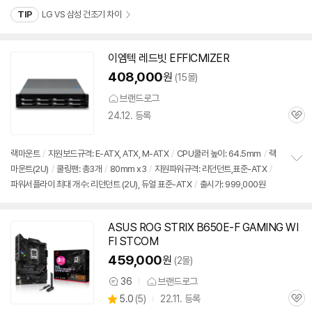
보
TIP
LG VS 삼성 건조기 차이
펼
치
기
이엠텍 레드빗 EFFICMIZER
408,000
원
(15몰)
브랜드로그
24.12. 등록
관
심
랙마운트
/
지원보드규격: E-ATX, ATX, M-ATX
/
CPU쿨러 높이: 64.5mm
/
랙
마운트(2U)
/
쿨링팬: 총3개
/
80mm x3
/
지원파워규격: 리던던트,표준-ATX
/
정
파워서플라이 최대 개수: 리던던트 (2U), 듀얼 표준-ATX
/
출시가: 999,000원
보
펼
치
기
ASUS ROG STRIX B650E-F GAMING WI
FI STCOM
459,000
원
(2몰)
36
브랜드로그
상
상
5.0
(
5)
22.11. 등록
품
관
별
의