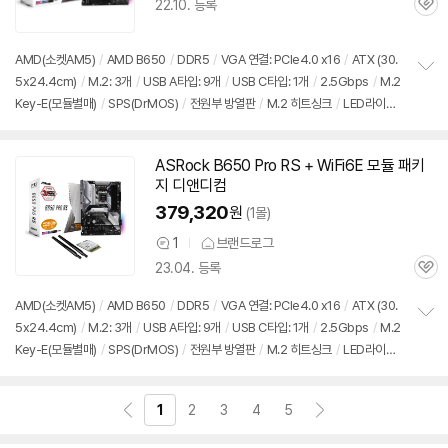
22.10. 등록
품
관
의
심
견
AMD(소켓AM5)
/
AMD B650
/
DDR5
/
VGA 연결: PCIe4.0 x16
/
ATX (30.
5x24.4cm)
/
M.2: 3개
/
USB A타입: 9개
/
USB C타입: 1개
/
2.5Gbps
/
M.2
정
Key-E(모듈별매)
/
SPS(DrMOS)
/
전원부 방열판
/
M.2 히트싱크
/
LED라이
보
펼
트
/
UEFI
/
출시가: 999,000원
치
기
ASRock B650 Pro RS + WiFi6E 모듈 패키
지 디앤디컴
379,320
원
(1몰)
1
브랜드로그
상
23.04. 등록
품
관
의
심
견
AMD(소켓AM5)
/
AMD B650
/
DDR5
/
VGA 연결: PCIe4.0 x16
/
ATX (30.
5x24.4cm)
/
M.2: 3개
/
USB A타입: 9개
/
USB C타입: 1개
/
2.5Gbps
/
M.2
정
Key-E(모듈별매)
/
SPS(DrMOS)
/
전원부 방열판
/
M.2 히트싱크
/
LED라이
보
펼
트
/
UEFI
/
출시가: 999,000원
치
기
1
2
3
4
5