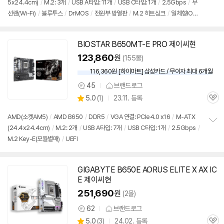
5x24.4cm)
/
M.2: 3개
/
USB A타입: 11개
/
USB C타입: 1개
/
2.5Gbps
/
무
정
뷰
선랜(Wi-Fi)
/
블루투스
/
DrMOS
/
전원부 방열판
/
M.2 히트싱크
/
일체형IO실
보
펼
드
/
LED라이트
/
UEFI
치
기
BIOSTAR B650MT-E PRO 제이씨현
123,860
원
(155몰)
116,360원 [하이마트] 삼성카드 / 무이자 최대 6개월
45
브랜드로그
상
상
5.0
(
1)
23.11. 등록
품
관
별
의
품
심
점
견
AMD(소켓AM5)
/
AMD B650
/
DDR5
/
VGA 연결: PCIe4.0 x16
/
M-ATX
리
(24.4x24.4cm)
/
M.2: 2개
/
USB A타입: 7개
/
USB C타입: 1개
/
2.5Gbps
/
정
뷰
M.2 Key-E(모듈별매)
/
UEFI
보
펼
치
기
GIGABYTE B650E AORUS ELITE X AX IC
E 제이씨현
251,690
원
(2몰)
62
브랜드로그
상
상
5.0
(
3)
24.02. 등록
품