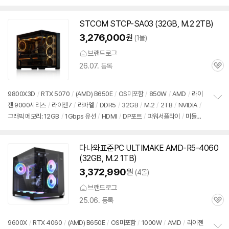
보
펼
치
STCOM STCP-SA03 (32GB, M.2 2TB)
기
3,276,000
원
(1몰)
브랜드로그
26.07. 등록
관
심
9800X3D
/
RTX 5070
/
(AMD) B650E
/
OS미포함
/
850W
/
AMD
/
라이
젠 9000시리즈
/
라이젠7
/
라파엘
/
DDR5
/
32GB
/
M.2
/
2TB
/
NVIDIA
/
정
그래픽 메모리: 12GB
/
1Gbps 유선
/
HDMI
/
DP포트
/
파워서플라이
/
미들타
보
펼
워
/
어항형
/
수랭쿨러
/
LED쿨러
/
용도: 게임용
치
기
다나와표준PC ULTIMAKE AMD-R5-4060
(32GB, M.2 1TB)
3,372,990
원
(4몰)
브랜드로그
25.06. 등록
관
심
9600X
/
RTX 4060
/
(AMD) B650E
/
OS미포함
/
1000W
/
AMD
/
라이젠