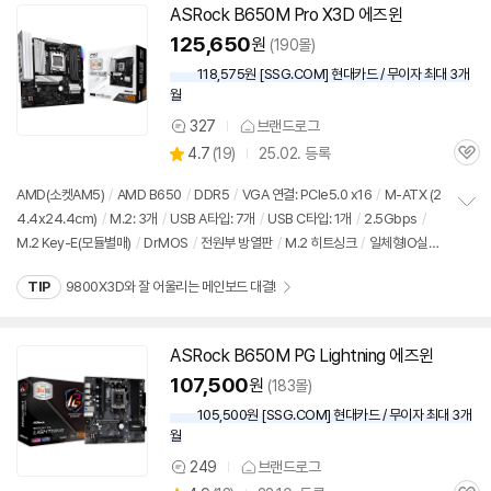
ASRock B650M Pro X3D 에즈윈
125,650
원
(190몰)
118,575원 [SSG.COM] 현대카드 / 무이자 최대 3개
월
327
브랜드로그
상
상
4.7
(
19)
25.02. 등록
품
관
별
의
품
심
점
견
AMD(소켓AM5)
/
AMD B650
/
DDR5
/
VGA 연결: PCIe5.0 x16
/
M-ATX (2
리
4.4x24.4cm)
/
M.2: 3개
/
USB A타입: 7개
/
USB C타입: 1개
/
2.5Gbps
/
정
뷰
M.2 Key-E(모듈별매)
/
DrMOS
/
전원부 방열판
/
M.2 히트싱크
/
일체형IO실
보
펼
드
/
LED라이트
/
UEFI
/
23년 11월부로 지원메모리 속도 및 용량 192GB로 확장
치
TIP
9800X3D와 잘 어울리는 메인보드 대결!
기
ASRock B650M PG Lightning 에즈윈
107,500
원
(183몰)
105,500원 [SSG.COM] 현대카드 / 무이자 최대 3개
월
249
브랜드로그
상