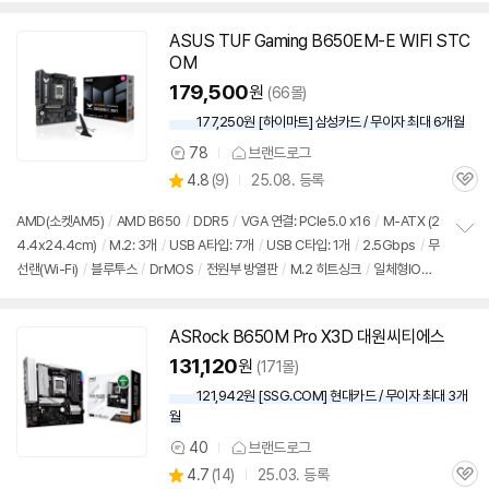
치
기
ASUS TUF Gaming B650EM-E WIFI STC
OM
179,500
원
(66몰)
177,250원 [하이마트] 삼성카드 / 무이자 최대 6개월
78
브랜드로그
상
상
4.8
(
9)
25.08. 등록
품
관
별
의
품
심
점
견
AMD(소켓AM5)
/
AMD B650
/
DDR5
/
VGA 연결: PCIe5.0 x16
/
M-ATX (2
리
4.4x24.4cm)
/
M.2: 3개
/
USB A타입: 7개
/
USB C타입: 1개
/
2.5Gbps
/
무
정
뷰
선랜(Wi-Fi)
/
블루투스
/
DrMOS
/
전원부 방열판
/
M.2 히트싱크
/
일체형IO실
보
펼
드
/
UEFI
치
기
ASRock B650M Pro X3D 대원씨티에스
131,120
원
(171몰)
121,942원 [SSG.COM] 현대카드 / 무이자 최대 3개
월
40
브랜드로그
상
상
4.7
(
14)
25.03. 등록
품
관
별