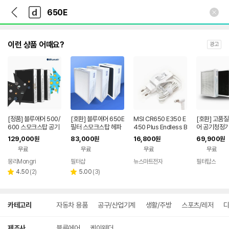
뒤
다
본문 바로가기
다
로
나
나
가
와
와
기
메
인
이런 상품 어때요?
광고
[정품] 블루에어 500/
[호환] 블루에어 650E
MSI CR650 E350 E
[호환] 고품
600 스모크스탑 공기
필터 스모크스탑 헤파
450 Plus Endless B
어 공기청정기 
청정기필터 블루에어
+탈취 3개세트
est Edition 노트북 넷
00시리즈 65
129,000
83,000
16,800
69,900
원
원
원
원
필터 503 505 510 5
북 어댑터 아답터 아답
크탑 필터 호
무료
무료
무료
무료
50E 603 605 650E
타 충전기
엄 H13등급
680i 690i
몽리Mongri
필터샵
뉴스마트전자
필터탑스
리
리
4.50
(
2
)
5.00
(
3
)
별
별
뷰
뷰
점
점
수
수
상
카테고리
자동차 용품
공구/산업기계
생활/주방
스포츠/레저
세
검
색
제조사
블루에어
케이웨더