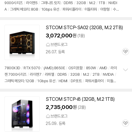
9000시리즈
/
라이젠5
/
그래니트 릿지
/
DDR5
/
32GB
/
M.2
/
1TB
/
NVIDI
정
A
/
그래픽 메모리: 8GB
/
1Gbps 유선
/
파워서플라이
/
미들타워
/
어항형
/
수
보
펼
랭쿨러
/
LED쿨러
/
용도: 게임용
치
기
STCOM STCP-SA02 (32GB, M.2 2TB)
3,072,000
원
(1몰)
브랜드로그
26.07. 등록
관
심
7800X3D
/
RTX 5070
/
(AMD) B650E
/
OS미포함
/
850W
/
AMD
/
라이
젠 7000시리즈
/
라이젠7
/
라파엘
/
DDR5
/
32GB
/
M.2
/
2TB
/
NVIDIA
/
정
그래픽 메모리: 12GB
/
1Gbps 유선
/
HDMI
/
DP포트
/
파워서플라이
/
미들타
보
펼
워
/
어항형
/
수랭쿨러
/
LED쿨러
/
용도: 게임용
치
기
STCOM STCP-i8 (32GB, M.2 1TB)
2,735,000
원
(2몰)
브랜드로그
25.09. 등록
관
심