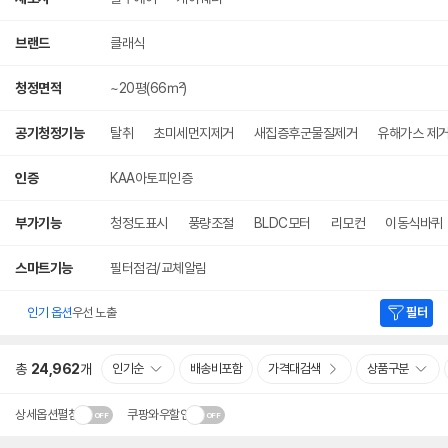
브랜드
클래식
청정면적
~20평(66㎡)
공기청정기능
탈취
초미세먼지제거
새집증후군물질제거
유해가스 제
인증
KAA아토피인증
부가기능
청정도표시
풍량조절
BLDC모터
리모컨
이동식바퀴
스마트기능
필터점검/교체알림
인기 옵션
우선 노출
필터
총
24,962
개
인기순
배송비포함
가격대검색
상품구분
상세옵션펼침
쿠팡와우할인