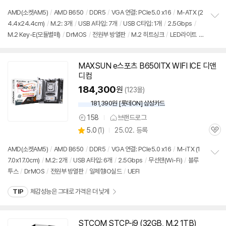
의
품
심
점
견
AMD(소켓AM5)
/
AMD B650
/
DDR5
/
VGA 연결: PCIe5.0 x16
/
M-ATX (2
리
4.4x24.4cm)
/
M.2: 3개
/
USB A타입: 7개
/
USB C타입: 1개
/
2.5Gbps
/
정
뷰
M.2 Key-E(모듈별매)
/
DrMOS
/
전원부 방열판
/
M.2 히트싱크
/
LED라이트
/
보
펼
UEFI
치
기
MAXSUN e스포츠 B650ITX WIFI ICE 디앤
디컴
184,300
원
(123몰)
181,390원 [롯데ON] 삼성카드
158
브랜드로그
상
상
5.0
(
1)
25.02. 등록
품
관
별
의
품
심
점
견
AMD(소켓AM5)
/
AMD B650
/
DDR5
/
VGA 연결: PCIe5.0 x16
/
M-iTX (1
리
7.0x17.0cm)
/
M.2: 2개
/
USB A타입: 6개
/
2.5Gbps
/
무선랜(Wi-Fi)
/
블루
정
뷰
투스
/
DrMOS
/
전원부 방열판
/
일체형IO실드
/
UEFI
보
펼
치
TIP
체감성능은 그대로 가격은 더 낮게
기
STCOM STCP-i9 (32GB, M.2 1TB)