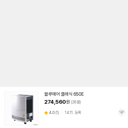
블루에어 클래식
650E
274,560
원
(28몰)
상
4.0
(
1)
14.11. 등록
관
별
품
심
점
리