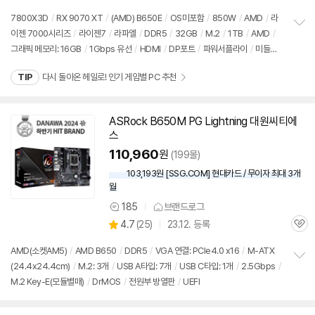
7800X3D
/
RX 9070 XT
/
(AMD) B650E
/
OS미포함
/
850W
/
AMD
/
라
이젠 7000시리즈
/
라이젠7
/
라파엘
/
DDR5
/
32GB
/
M.2
/
1TB
/
AMD
/
정
그래픽 메모리: 16GB
/
1Gbps 유선
/
HDMI
/
DP포트
/
파워서플라이
/
미들타
보
펼
워
/
어항형
/
LED쿨러
/
용도: 게임용
치
TIP
다시 돌아온 헤일로! 인기 게임별 PC 추천
기
세부정보 열기/접기
ASRock B650M PG Lightning 대원씨티에
스
110,960
원
(199몰)
103,193원 [SSG.COM] 현대카드 / 무이자 최대 3개
월
185
브랜드로그
상
상
4.7
(
25)
23.12. 등록
품
관
별
의
품
심
점
견
AMD(소켓AM5)
/
AMD B650
/
DDR5
/
VGA 연결: PCIe4.0 x16
/
M-ATX
리
(24.4x24.4cm)
/
M.2: 3개
/
USB A타입: 7개
/
USB C타입: 1개
/
2.5Gbps
/
정
뷰
M.2 Key-E(모듈별매)
/
DrMOS
/
전원부 방열판
/
UEFI
보
펼
치