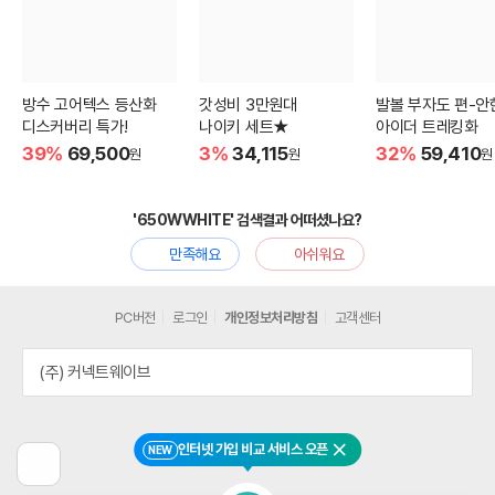
방수 고어텍스 등산화
갓성비 3만원대
발볼 부자도 편-안
디스커버리 특가!
나이키 세트★
아이더 트레킹화
39%
69,500
3%
34,115
32%
59,410
원
원
원
'650WWHITE' 검색결과 어떠셨나요?
만족해요
아쉬워요
PC버전
로그인
개인정보처리방침
고객센터
(주) 커넥트웨이브
인터넷 가입 비교 서비스 오픈
NEW
닫기
이
전