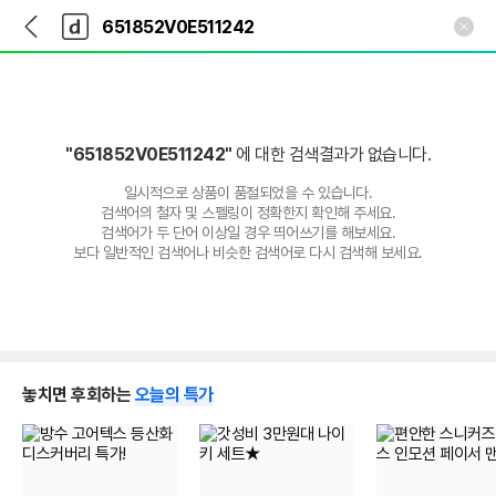
뒤
다
본문 바로가기
다
로
나
나
가
와
와
기
메
인
"651852V0E511242"
에 대한 검색결과가 없습니다.
일시적으로 상품이 품절되었을 수 있습니다.
검색어의 철자 및 스펠링이 정확한지 확인해 주세요.
검색어가 두 단어 이상일 경우 띄어쓰기를 해보세요.
보다 일반적인 검색어나 비슷한 검색어로 다시 검색해 보세요.
놓치면 후회하는
오늘의 특가