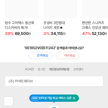
방수 고어텍스 등산화
갓성비 3만원대
편안한 스니커즈
디스커버리 특가!
나이키 세트★
크록스 인모션 페이
39%
69,500
3%
34,115
47%
52,130
원
원
원
'651852V0E511242' 검색결과 어떠셨나요?
만족해요
아쉬워요
PC버전
로그인
개인정보처리방침
고객센터
(주) 커넥트웨이브
인터넷 가입 비교 서비스 오픈
NEW
닫기
이
전