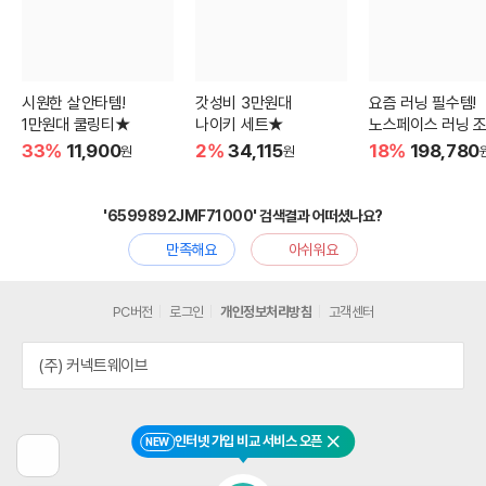
시원한 살안타템!
갓성비 3만원대
요즘 러닝 필수템!
1만원대 쿨링티★
나이키 세트★
노스페이스 러닝 
33%
11,900
2%
34,115
18%
198,780
원
원
'6599892JMF71000' 검색결과 어떠셨나요?
만족해요
아쉬워요
PC버전
로그인
개인정보처리방침
고객센터
(주) 커넥트웨이브
인터넷 가입 비교 서비스 오픈
NEW
닫기
이
전