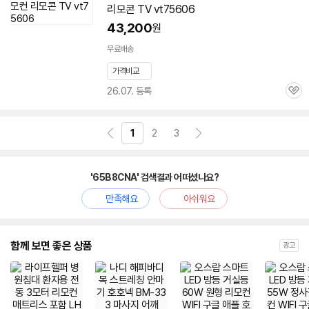
리모콘 TV vt75606
43,200
원
무료배송
가격비교
26.07. 등록
관
심
1
2
3
'65B8CNA' 검색결과 어떠셨나요?
만족해요
아쉬워요
함께 보면 좋은 상품
광고