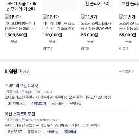
라이프헬퍼 병원침대
나디 해피바디 목 스트
오스람 스마트 LED 방
오스람 스마트 
환자용 전동 3모터 리
레칭 안마기 호호넥 B
등 거실등 60W 원형
등 거실등 5
모컨 매트리스 포함 L
M-333 마사지 어깨
리모컨 WIFI 구글 애플
각 리모컨 WI
1,598,500
139,000
55,000
55,000
원
원
원
원
H-BED1 제품 179kg
호환 플리커프리
애플 호환 플
무료
무료
무료
무료
무게의 기술력 침대
리뷰
17
리뷰
5
리뷰
11
파워링크
광고
신청하기
스마트리모컨 G마켓
http://m.gmarket.co.kr
광고
스마트리모컨 주말까지 매일매일 빠른배송, 오늘 주문 내일도착 스타배송
G마켓베스트
슈퍼딜특가
스타배송
꼭멤버십
옥션 스마트리모컨
http://mobile.auction.co.kr
광고
스마트리모컨 오늘주문 내일 도착 스타배송! 무제한 무료배송까지
옥션BEST
올킬 특가
스타배송
꼭멤버십