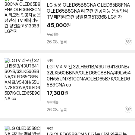
LG 정품 OLED65B8CNA OLED65B8FNA
OLED65B8GNA 리모컨 인공지능 음성인식
TV 매직리모컨 당일출고513368 LG전자
45,000
원
무료배송
26.08. 등록
관
심
쿠팡
LGTV 리모컨 32LH561B/43UT641S0NB/
32LK560BBNA/OLED65C8BNA/49LV54
0H/55UN781C0NA/OLED65B7K/OLED6
5B9CNA co
17,300
원
무료배송
26.08. 등록
관
심
쿠팡
LG OLED65B8CNA 다기능 매직 인공지능