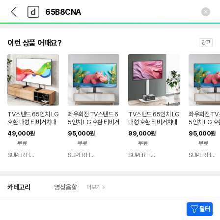
뒤
다
본문 바로가기
다
로
나
나
가
와
와
기
메
인
이런 상품 어때요?
광고
TV스탠드 65인치 LG
좌우회전 TV스탠드 6
TV스탠드 65인치 LG
좌우회전 TV
호환 대형 티비거치대
5인치 LG 호환 티비거
대형 호환 티비거치대
5인치 LG 
OLED65B8CNA OL
치대 OLED65B9CN
OLED65B9 OLED6
치대 OLED6
49,000
95,000
99,000
95,000
원
원
원
원
ED65B8 OLED65B
A OLED65B8PUA
5B8CNA OLED65B
A OLED65
무료
무료
무료
무료
7L OLED65B7K
OLED65B8HNA
8GNA
OLED65B7
SUPER HERO
SUPER HERO
SUPER HERO
SUPER HERO
네이버
네이버
네이버
페이
페이
페이
상
카테고리
영상음향
더보기
세
검
색
필터