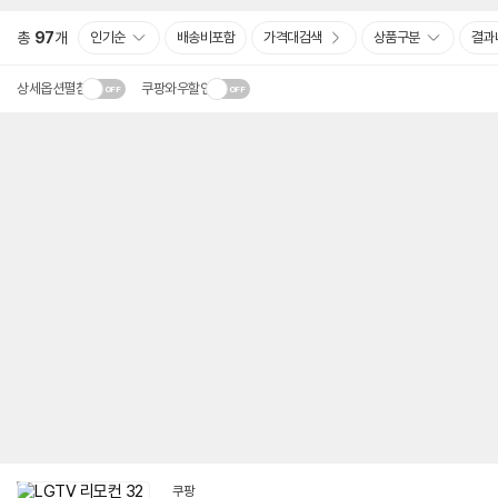
총
97
개
인기순
배송비포함
가격대검색
상품구분
결과
상세옵션펼침
쿠팡와우할인
쿠팡