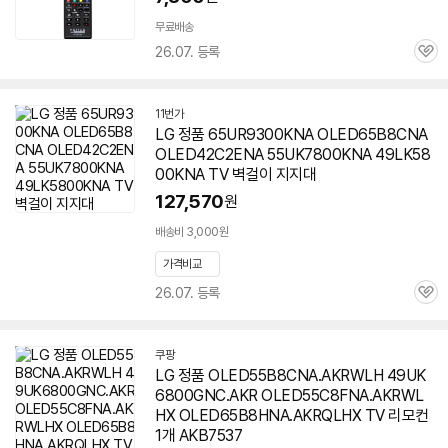
이
무료배송
26.07. 등록
관
심
11번가
LG 정품 65UR9300KNA OLED65B8CNA
OLED42C2ENA 55UK7800KNA 49LK58
00KNA TV 벽걸이 지지대
127,570
원
배송비 3,000원
가격비교
26.07. 등록
관
심
쿠팡
LG 정품 OLED55B8CNA.AKRWLH 49UK
6800GNC.AKR OLED55C8FNA.AKRWL
HX OLED65B8HNA.AKRQLHX TV 리모컨
1개 AKB7537