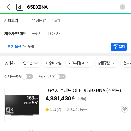
뒤
다
본문 바로가기
다
로
나
나
가
와
와
상
기
메
카테고리
영상음향
더보기
세
인
검
색
제조사/브랜드
올레드
LG전자
인기 옵션
우선 노출
필터
총
14
개
인기순
배송비포함
가격대검색
상품구분
결과
상세옵션펼침
쿠팡와우할인
설치 환경·지역에 따라
LG전자 올레드 OLED65BXBNA (스탠드)
닫
배송·설치비가 달라집니다.
4,881,430
원
(10몰)
기
상
5.0
(
2)
20.04. 등록
관
별
품
심
점
리
뷰