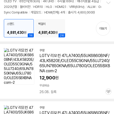
OLED TV
/
65인치(163cm)
/
4K UHD
/
주사율: 60Hz
/
에너지효율: 4등급
/
2020년형
/
돌비비전
/
HDR10
/
HLG
/
HDMI2.1
/
VRR(60Hz)
/
ALLM
/
G-
정
Sync Compatible
/
게임모드
/
HDMI(전체): 4개
/
출시가: 4,600,000원
보
펼
치
스탠드
벽걸이
기
더보기
4,881,430
4,881,430
원
원
1위
2위
쿠팡
LGTV 리모컨 47LA7400/55UK6860BNF/
43LK5820E/OLED55C9GNA/55UJ7240/
65UN7850KNA/65UJ7800/OLED55BXB
NA com-2
12,900
원
무료배송
26.08. 등록
관
심
쿠팡
LGTV 리모컨 47LA7400/55UK6860BNF/