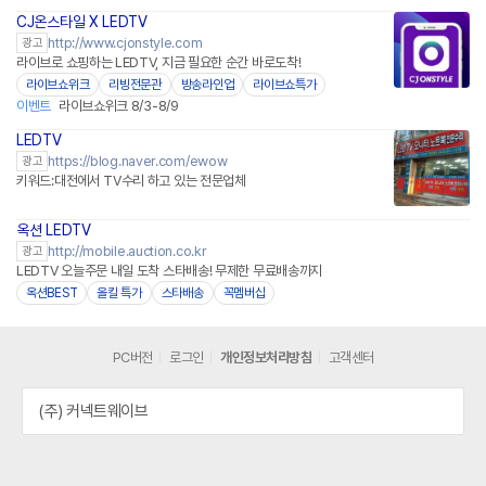
CJ온스타일 X LEDTV
네이버페이
http://www.cjonstyle.com
광고
라이브로 쇼핑하는 LEDTV, 지금 필요한 순간 바로도착!
라이브쇼위크
리빙전문관
방송라인업
라이브쇼특가
이벤트
라이브쇼위크 8/3-8/9
LEDTV
https://blog.naver.com/ewow
광고
키워드:대전에서 TV수리 하고 있는 전문업체
옥션 LEDTV
http://mobile.auction.co.kr
광고
LEDTV 오늘주문 내일 도착 스타배송! 무제한 무료배송까지
옥션BEST
올킬 특가
스타배송
꼭멤버십
PC버전
로그인
개인정보처리방침
고객센터
(주) 커넥트웨이브