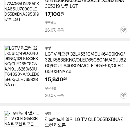
UN7850KNA65UJ7800OLED55BXBNA
395319 낫투 LGT
17,100
원
무료배송
26.07. 등록
관
심
쿠팡
LGTV 리모컨 32LK561C/49UK6400KNG/
32LK583BKNC/OLED65C8GNA/49UJ62
60/60UT640S0NA/OLED65E6K/OLED
65BXBNA co
15,840
원
무료배송
26.07. 등록
관
심
쿠팡
리모컨모아 엘지 LG TV OLED65BXBNA 리
모컨 리모콘