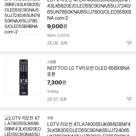
43LK5820E/OLED55C9GNA/55UJ7240/
65UN7850KNA/65UJ7800/OLED55BXB
NA com-2
9,000
원
배송비 3,000원
26.08. 등록
관
심
스토팜
네
NOTTOO LG TV리모컨 OLED
65BXBNA
이
호환
버
페
7,300
원
이
무료배송
26.07. 등록
관
심
쿠팡
LGTV 리모컨 47LA740055UK6860BNF4
3LK5820EOLED55C9GNA55UJ724065