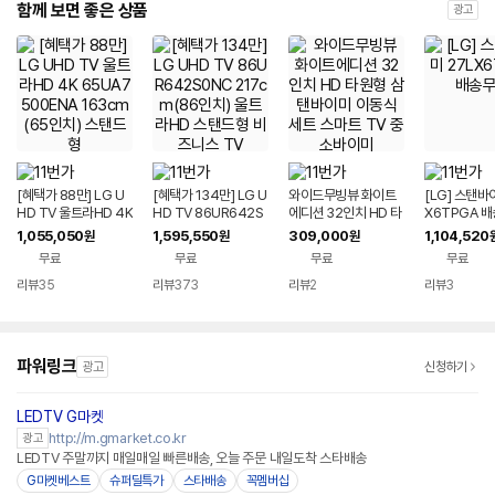
함께 보면 좋은 상품
광고
[혜택가 88만] LG U
[혜택가 134만] LG U
와이드무빙뷰 화이트
[LG] 스탠바
HD TV 울트라HD 4K
HD TV 86UR642S
에디션 32인치 HD 타
X6TPGA 
65UA7500ENA 16
0NC 217cm(86인
원형 삼탠바이미 이동
1,055,050
1,595,550
309,000
1,104,520
원
원
원
3cm(65인치) 스탠드
치) 울트라HD 스탠드
식 세트 스마트 TV 중
무료
무료
무료
무료
형
형 비즈니스 TV
소바이미
리뷰
35
리뷰
373
리뷰
2
리뷰
3
파워링크
광고
신청하기
LEDTV G마켓
http://m.gmarket.co.kr
광고
LEDTV 주말까지 매일매일 빠른배송, 오늘 주문 내일도착 스타배송
G마켓베스트
슈퍼딜특가
스타배송
꼭멤버십