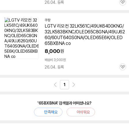
26.04. 등록
관
심
쿠팡
LGTV 리모컨 32LK561C/49UK6400KNG/
32LK583BKNC/OLED65C8GNA/49UJ62
60/60UT640S0NA/OLED65E6K/OLED
65BXBNA co
8,000
원
배송비 3,000원
26.04. 등록
관
심
1
'65BXBNA' 검색결과 어떠셨나요?
만족해요
아쉬워요