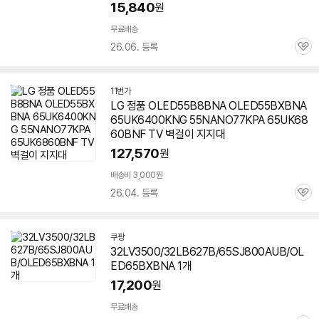
15,840
원
무료배송
26.06. 등록
관
심
11번가
LG 정품 OLED55B8BNA OLED55BXBNA
65UK6400KNG 55NANO77KPA 65UK68
60BNF TV 벽걸이 지지대
127,570
원
배송비 3,000원
26.04. 등록
관
심
쿠팡
32LV3500/32LB627B/65SJ800AUB/OL
ED65BXBNA 1개
17,200
원
무료배송