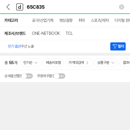
뒤
다
본문 바로가기
다
로
나
나
가
와
와
상
기
메
카테고리
공구/산업기계
영상음향
취미
스포츠/레저
디지털 완
세
인
검
색
제조사/브랜드
ONE-NETBOOK
TCL
인기 옵션
우선 노출
필터
총
55
개
인기순
배송비포함
가격대검색
상품구분
결과
상세옵션펼침
쿠팡와우할인