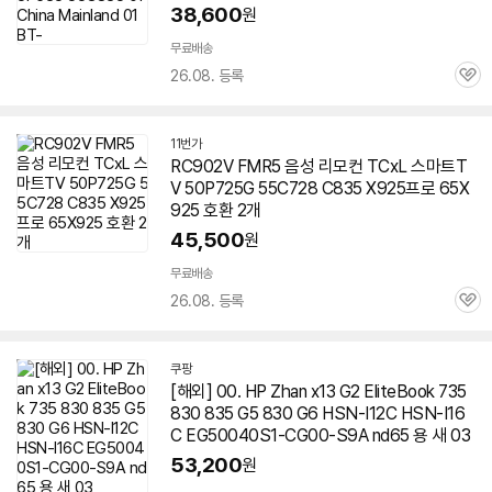
38,600
원
무료배송
26.08. 등록
관
심
11번가
RC902V FMR5 음성 리모컨 TCxL 스마트T
V 50P725G 55C728 C835 X925프로 65X
925 호환 2개
45,500
원
무료배송
26.08. 등록
관
심
쿠팡
[해외] 00. HP Zhan x13 G2 EliteBook 735
830 835 G5 830 G6 HSN-I12C HSN-I16
C EG50040S1-CG00-S9A nd65 용 새 03
53,200
원