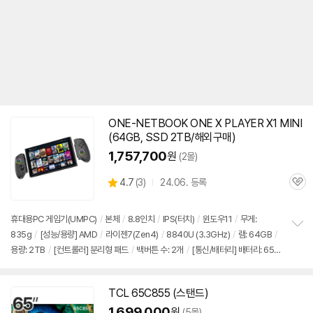
ONE-NETBOOK ONE X PLAYER X1 MINI
(64GB, SSD 2TB/해외구매)
1,757,700
원
(2몰)
상
4.7
(
3)
24.06. 등록
관
별
품
심
점
리
휴대용PC 게임기(UMPC)
/
본체
/
8.8인치
/
IPS(터치)
/
윈도우11
/
무게:
뷰
835g
/
[성능/용량] AMD
/
라이젠7(Zen4)
/
8840U (3.3GHz)
/
램: 64GB
/
정
용량: 2TB
/
[컨트롤러] 분리형 패드
/
백버튼 수: 2개
/
[통신/배터리] 배터리: 65
보
펼
Wh
/
USB A타입
/
USB C타입
/
USB4
/
USB3.x 5Gbps
/
MicroSD
/
[부가
치
정보] 얼굴인식(CAM)
/
자이로센서
/
LED 라이트
/
헤드폰 잭
/
지문인식
/
[추가
기
TCL 65C855 (스탠드)
정보] 해외구매 상품은 판매처별 스펙 및 제품 구성 확인 요망
1,699,000
원
(5몰)