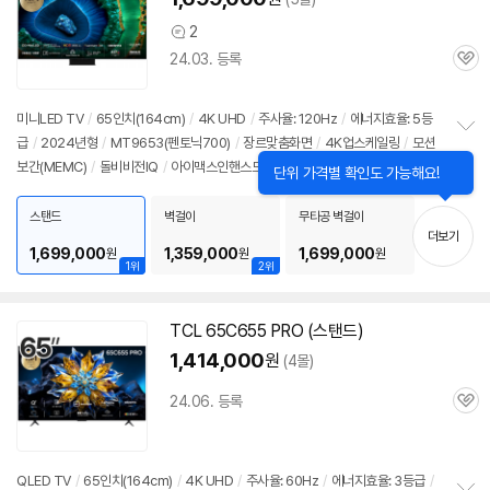
2
상
24.03. 등록
품
관
의
심
견
미니LED TV
/
65인치(164cm)
/
4K UHD
/
주사율: 120Hz
/
에너지효율: 5등
급
/
2024년형
/
MT9653(펜토닉700)
/
장르맞춤화면
/
4K업스케일링
/
모션
정
보간(MEMC)
/
돌비비전IQ
/
아이맥스인핸스드
/
HLG
/
HDR10+
/
화면반사방
보
닫
단위 가격별 확인도 가능해요!
펼
기
지
/
ALLM
/
VRR(144Hz)
/
게임모드
/
HDMI2.1
/
FreeSync
/
안드로이드
치
12
/
HDMI(전체): 4개
스탠드
벽걸이
무타공 벽걸이
기
더보기
1,699,000
1,359,000
1,699,000
원
원
원
1위
2위
TCL 65C655 PRO (스탠드)
1,414,000
원
(4몰)
24.06. 등록
관
심
QLED TV
/
65인치(164cm)
/
4K UHD
/
주사율: 60Hz
/
에너지효율: 3등급
/