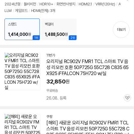
2024년형
/
돌비비전
/
HDR10+
/
화면반사방지
/
HDMI2.1
/
VRR(120Hz)
/
A
정
LLM
/
게임모드
/
HDMI(전체): 3개
보
펼
치
스탠드
벽걸이
기
더보기
1,414,000
1,488,500
원
원
1위
2위
11번가
오리지널 RC902V FMR1 TCL 스마트 TV 음
성 리모컨 호환 50P725G 55C728 C835 65
X925 iFFALCON 75H720 w/실
32,850
원
무료배송
26.08. 등록
관
심
쿠팡
[해외] 새로운 오리지널 RC902V FMR1 TCL
스마트 TV 음성 리모컨 50P725G 55C728 C