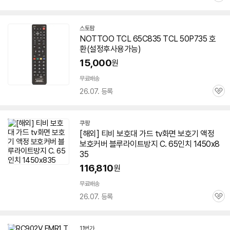
심
스토팜
네
NOTTOO TCL
65C835
TCL 50P735 호
이
환(설정후사용가능)
버
페
15,000
원
이
무료배송
26.07. 등록
관
심
쿠팡
[해외] 티비 보호대 가드 tv화면 보호기 액정
보호커버 블루라이트방지 C. 65인치 1450x8
35
116,810
원
무료배송
26.07. 등록
관
심
11번가