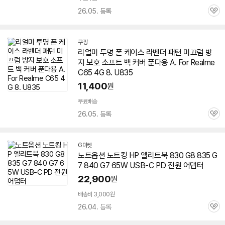
26.05. 등록
관
심
쿠팡
리얼미 투명 폰 케이스 라벤더 패턴 미끄럼 방
지 보호 소프트 백 커버 푼다용 A. For Realme
C65 4G 8. U835
11,400
원
무료배송
26.05. 등록
관
심
G마켓
노트옵션 노트킹 HP 엘리트북 830 G8 835 G
7 840 G7 65W USB-C PD 전원 어댑터
22,900
원
배송비 3,000원
26.04. 등록
관
심