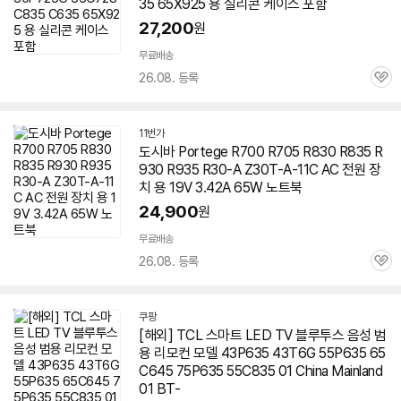
35 65X925 용 실리콘 케이스 포함
27,200
원
무료배송
26.08. 등록
관
심
11번가
도시바 Portege R700 R705 R830 R835 R
930 R935 R30-A Z30T-A-11C AC 전원 장
치 용 19V 3.42A 65W 노트북
24,900
원
무료배송
26.08. 등록
관
심
쿠팡
[해외] TCL 스마트 LED TV 블루투스 음성 범
용 리모컨 모델 43P635 43T6G 55P635 65
C645 75P635 55C835 01 China Mainland
01 BT-