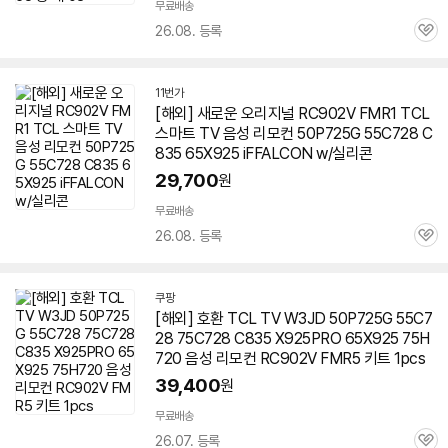
무료배송
26.08. 등록
관
심
11번가
[해외] 새로운 오리지널 RC902V FMR1 TCL
스마트 TV 음성 리모컨 50P725G 55C728 C
835 65X925 iFFALCON w/실리콘
29,700
원
무료배송
26.08. 등록
관
심
쿠팡
[해외] 호환 TCL TV W3JD 50P725G 55C7
28 75C728 C835 X925PRO 65X925 75H
720 음성 리모컨 RC902V FMR5 키트 1pcs
39,400
원
무료배송
26.07. 등록
관