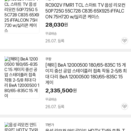
RC902V FMR1 TCL 스마트 TV 음성 리모컨
50P725G 55C728 C835 65X925 iFFALC
ON 75H720 w/실리콘 케이스
28,030
원
무료배송
26.07. 등록
관
심
쿠팡
[해외] BeA 12000500 180/65-835C 15 게
이지 중선 공압 스테이플러 접촉 작동 2-5/8 최
대 다리 BeA 12000500 180/65-835C 15
게이
2,335,500
원
무료배송
26.07. 등록
관
심
11번가
음성 리모컨 안드로이드 HDTV TV와 호환, T