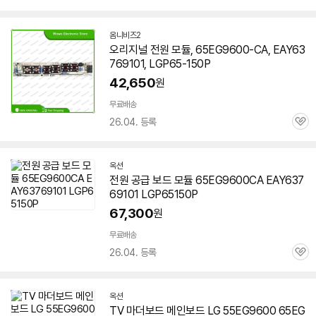
심
옴니비즈2
네
오리지널 전원 모듈, 65EG9600-CA, EAY63
이
769101, LGP65-150P
버
페
42,650
원
이
무료배송
26.04. 등록
관
심
옥션
전원 공급 보드 모듈 65EG9600CA EAY637
69101 LGP65150P
67,300
원
무료배송
26.04. 등록
관
심
옥션
TV 마더보드 메인보드 LG 55EG9600
65EG