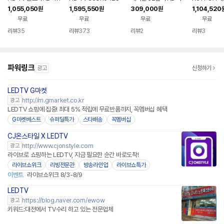
65UA7500ENA 16
0NC 217cm(86인
원형 삼탠바이미 이동
1,055,050
1,595,550
309,000
1,104,520
원
원
원
3cm(65인치) 스탠드
치) 울트라HD 스탠드
식 세트 스마트 TV 중
무료
무료
무료
무료
형
형 비즈니스 TV
소바이미
리뷰
35
리뷰
373
리뷰
2
리뷰
3
파워링크
광고
신청하기
LEDTV G마켓
http://m.gmarket.co.kr
광고
LEDTV 쇼핑에 집중! 최대 5% 적립에 무료반품까지, 꼭멤버십 혜택
G마켓베스트
슈퍼딜특가
스타배송
꼭멤버십
CJ온스타일 X LEDTV
네이버페이
http://www.cjonstyle.com
광고
라이브로 쇼핑하는 LEDTV, 지금 필요한 순간 바로도착!
라이브쇼위크
리빙전문관
방송라인업
라이브쇼특가
이벤트
라이브쇼위크 8/3-8/9
LEDTV
https://blog.naver.com/ewow
광고
키워드:대전에서 TV수리 하고 있는 전문업체