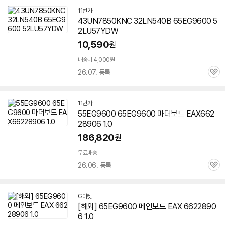
11번가
43UN7850KNC 32LN540B
65EG9600
5
2LU57YDW
10,590
원
배송비 4,000원
26.07. 등록
관
심
11번가
55EG9600
65EG9600
마더보드 EAX662
28906 1.0
186,820
원
무료배송
26.06. 등록
관
심
G마켓
[해외]
65EG9600
메인보드 EAX 6622890
6 1.0