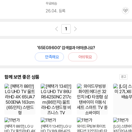
무료배송
26.04. 등록
관
심
1
'65EG9600' 검색결과 어떠셨나요?
만족해요
아쉬워요
함께 보면 좋은 상품
광고
[혜택가 88만] LG U
[혜택가 134만] LG U
와이드무빙뷰 화이트
[LG] 스탠바
HD TV 울트라HD 4K
HD TV 86UR642S
에디션 32인치 HD 타
X6TPGA 