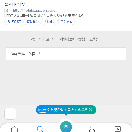
옥션 LEDTV
http://mobile.auction.co.kr
광고
LEDTV 꼭멤버십 월 이용료만큼 캐시보장! 쇼핑 5% 적립
옥션BEST
올킬 특가
스타배송
꼭멤버십
PC버전
로그인
개인정보처리방침
고객센터
(주) 커넥트웨이브
인터넷 가입 비교 서비스 오픈
NEW
닫기
이
전
페
이
지