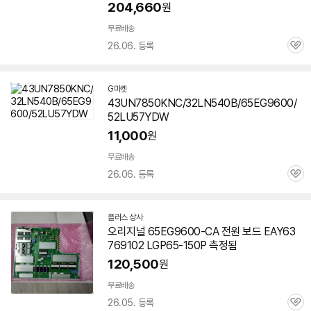
204,660
원
무료배송
26.06. 등록
관
심
G마켓
43UN7850KNC/32LN540B/65EG9600/
52LU57YDW
11,000
원
무료배송
26.06. 등록
관
심
플러스 상사
네
오리지널 65EG9600-CA 전원 보드 EAY63
이
769102 LGP65-150P 측정됨
버
페
120,500
원
이
무료배송
26.05. 등록
관