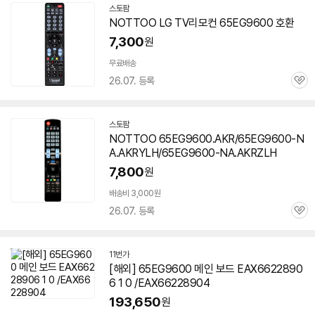
스토팜
네
NOTTOO LG TV리모컨
65EG9600
호환
이
버
7,300
원
페
이
무료배송
26.07. 등록
관
심
스토팜
네
NOTTOO 65EG9600.AKR/65EG9600-N
이
A.AKRYLH/65EG9600-NA.AKRZLH
버
페
7,800
원
이
배송비 3,000원
26.07. 등록
관
심
11번가
[해외]
65EG9600
메인 보드 EAX6622890
6 1 0 /EAX66228904
193,650
원