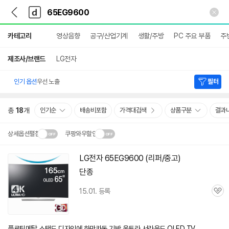
뒤
다
본문 바로가기
다
로
나
나
가
와
와
상
기
메
카테고리
영상음향
공구/산업기계
생활/주방
PC 주요 부품
주
세
인
검
색
제조사/브랜드
LG전자
인기 옵션
우선 노출
필터
총
18
개
인기순
배송비포함
가격대검색
상품구분
결과
상세옵션펼침
쿠팡와우할인
설치 환경·지역에 따라
LG전자
65EG9600
(리퍼/중고)
닫
배송·설치비가 달라집니다.
단종
기
15.01. 등록
관
심
플로팅메탈 스탠드 디자인에 하만카돈 기반 울트라 서라운드 OLED TV