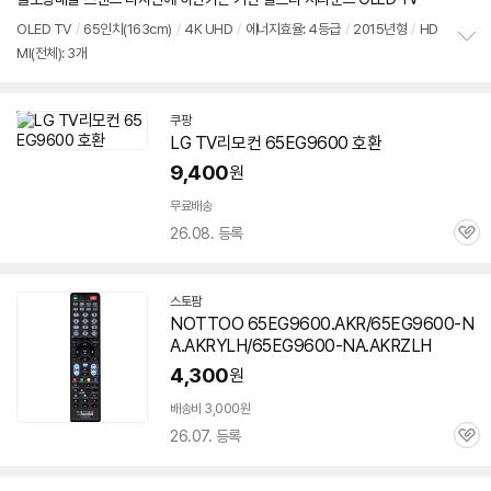
OLED TV
/
65인치(163cm)
/
4K UHD
/
에너지효율: 4등급
/
2015년형
/
HD
MI(전체): 3개
정
보
펼
치
쿠팡
기
LG TV리모컨
65EG9600
호환
9,400
원
무료배송
26.08. 등록
관
심
스토팜
네
NOTTOO 65EG9600.AKR/65EG9600-N
이
A.AKRYLH/65EG9600-NA.AKRZLH
버
페
4,300
원
이
배송비 3,000원
26.07. 등록
관
심