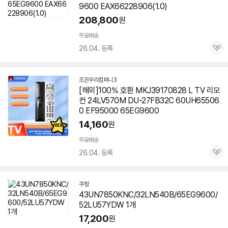
9600
EAX66228906(1.0)
208,800
원
무료배송
26.04. 등록
관
심
조은우리컴퍼니3
네
[해외]100% 호환 MKJ39170828 L TV 리모
이
컨 24LV570M DU-27FB32C 60UH65506
버
페
0 EF95000
65EG9600
이
14,160
원
무료배송
26.04. 등록
관
심
쿠팡
43UN7850KNC/32LN540B/65EG9600/
52LU57YDW 1개
17,200
원