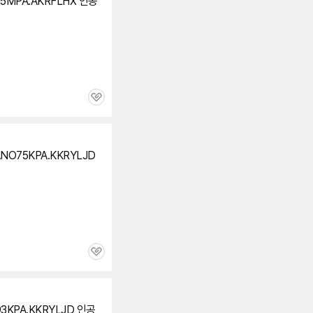
75MPA.AKRFLHX 인공
관
심
ANO75KPA.KKRYLJD
관
심
93KPA.KKRYLJD 인공