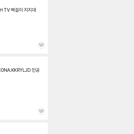
0H TV 벽걸이 지지대
관
심
C0NA.KKRYLJD 인공
관
심