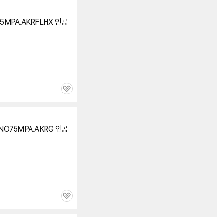
세부정보 열기/접기
75MPA.AKRFLHX 인공
관
심
ANO75MPA.AKRG 인공
관
심