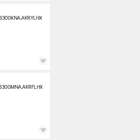
8300KNA.AKRYLHX
관
심
P8300MNA.AKRFLHX
관
심