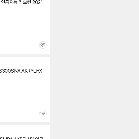
R 인공지능 리모컨 2021
관
심
8300SNA.AKRYLHX
관
심