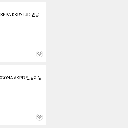
93KPA.KKRYLJD 인공
관
심
3GC0NA.AKRD 인공지능
관
심