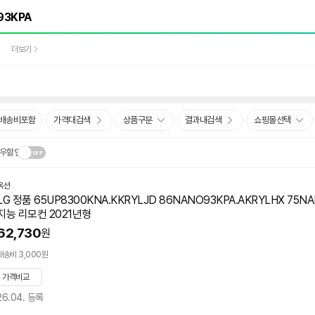
더보기
배송비포함
가격대검색
상품구분
결과내검색
쇼핑몰선택
우할인
옥션
닫
.
LG 정품 65UP8300KNA.KKRYLJD 86NANO93KPA.AKRYLHX 75N
기
지능 리모컨 2021년형
62,730
원
배송비 3,000원
가격비교
26.04. 등록