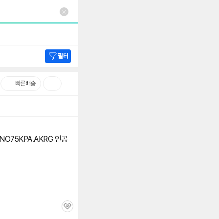
필터
빠른배송
ANO75KPA.AKRG 인공
관
심