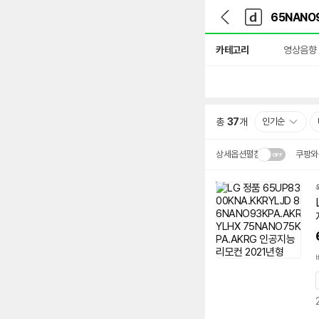
뒤
다
본문 바로가기
다
로
나
나
가
와
와
상
기
메
카테고리
영상음향
세
인
검
색
총
37
개
인기순
상세옵션펼침
쿠팡와
설치 환경·지역에 따라
배송·설치비가 달라집니다