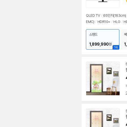
QLED TV
/
65인치(163cm)
EMC)
/
HDR10+
/
HLG
/
H
스탠드
벽
1,899,990
1
원
1위