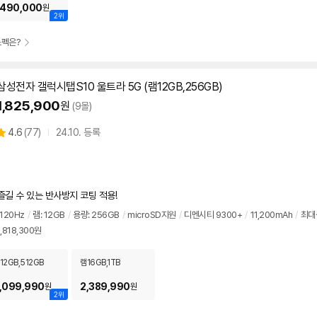
,490,000
원
2위
스펙은?
삼성전자 갤럭시탭S10 울트라 5G (램12GB,256GB)
1,825,900
원
(9몰)
상
4.6
(
77)
24.10. 등록
별
품
점
리
뷰
즐길 수 있는 반사방지 코팅 적용!
120Hz
/
램: 12GB
/
용량: 256GB
/
microSD지원
/
디멘시티 9300+
/
11,200mAh
/
최대
,818,300원
12GB,512GB
램16GB,1TB
,099,990
2,389,990
원
원
2위