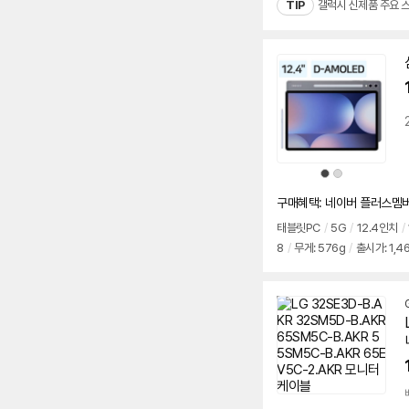
TIP
갤럭시 신제품 주요 
상
상
품
품
색
색
상
상
구매혜택: 네이버 플러스멤버십
태블릿PC
/
5G
/
12.4인치
/
8
/
무게: 576g
/
출시가: 1,4