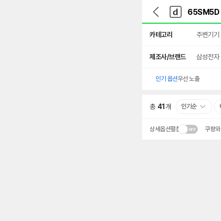
뒤
다
본문 바로가기
다
로
나
나
가
와
와
상
기
메
카테고리
주변기기
세
인
검
색
제조사/브랜드
삼성전자
인기 옵션
우선 노출
총
41
개
인기순
상세옵션펼침
쿠팡와