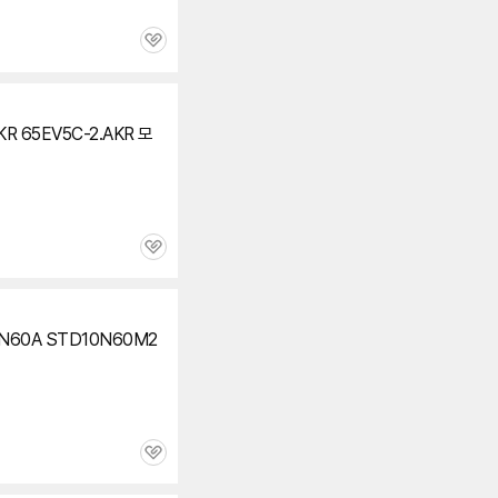
관
심
KR 65EV5C-2.AKR 모
관
심
2N60A STD10N60M2
관
심