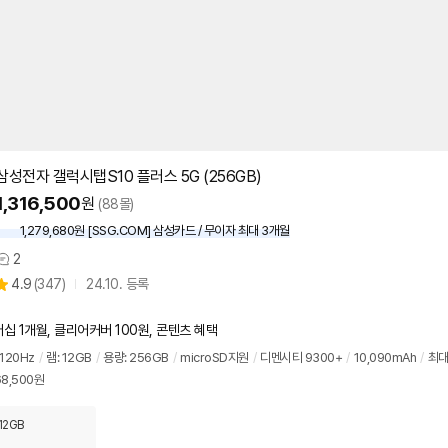
삼성전자 갤럭시탭S10 플러스 5G (256GB)
1,316,500
원
(88몰)
1,279,680원 [SSG.COM] 삼성카드 / 무이자 최대 3개월
2
상
상
4.9
(
347)
24.10. 등록
품
별
의
품
점
견
리
 1개월, 클리어커버 100원, 콘텐츠 혜택
뷰
120Hz
/
램: 12GB
/
용량: 256GB
/
microSD지원
/
디멘시티 9300+
/
10,090mAh
/
최대
68,500원
12GB