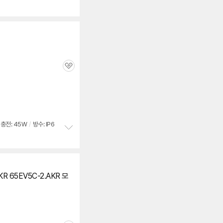
관
심
충전: 45W
/
방수: IP6
정
세부정보 열기/접기
보
펼
치
기
KR 65EV5C-2.AKR 모