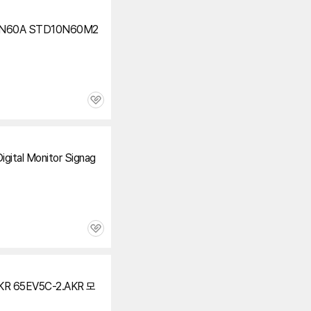
2N60A STD10N60M2
관
심
ital Monitor Signag
관
심
KR 65EV5C-2.AKR 모