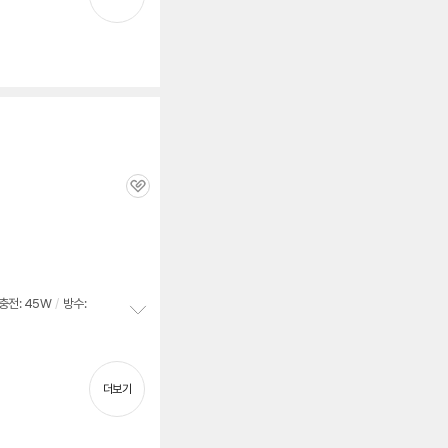
기
관
심
충전: 45W
/
방수:
정
보
펼
치
더보기
기