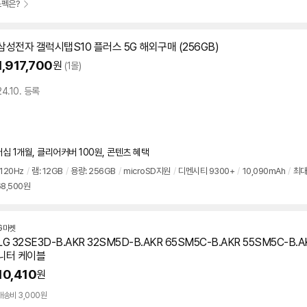
스펙은?
삼성전자 갤럭시탭S10 플러스 5G 해외구매 (256GB)
1,917,700
원
(1몰)
24.10. 등록
 1개월, 클리어커버 100원, 콘텐츠 혜택
120Hz
/
램: 12GB
/
용량: 256GB
/
microSD지원
/
디멘시티 9300+
/
10,090mAh
/
최대
68,500원
G마켓
LG 32SE3D-B.AKR 32SM5D-B.AKR 65SM5C-B.AKR 55SM5C-B.A
니터 케이블
10,410
원
배송비 3,000원