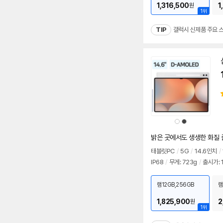
1,316,500
1
원
1위
TIP
갤럭시 신제품 주요 
동
영
상
상
상
품
품
색
색
상
상
밝은 곳에서도 생생한 화질 
태블릿PC
/
5G
/
14.6인치
/
IP68
/
무게: 723g
/
출시가: 1
램12GB,256GB
램
1,825,900
2
원
1위