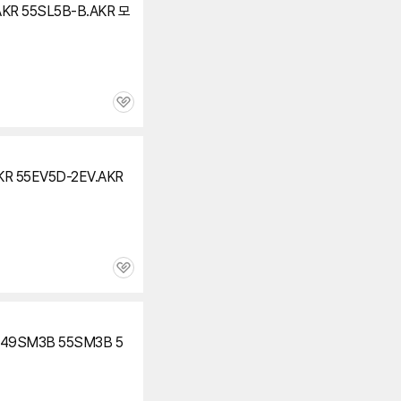
KR 55SL5B-B.AKR 모
관
심
KR 55EV5D-2EV.AKR
관
심
49SM3B 55SM3B 5