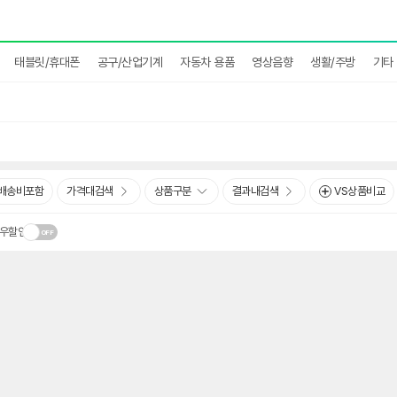
태블릿/휴대폰
공구/산업기계
자동차 용품
영상음향
생활/주방
기타
배송비포함
가격대검색
상품구분
결과내검색
VS상품비교
우할인