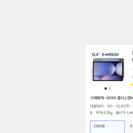
동
영
상
상
상
품
품
색
색
상
상
구매혜택: 네이버 플러스멤버십
태블릿PC
/
5G
/
12.4인치
/
8
/
무게: 576g
/
출시가: 1,4
256GB
5