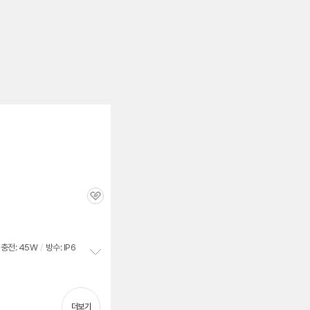
관
심
충전: 45W
/
방수: IP6
정
보
펼
치
더보기