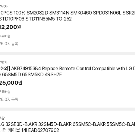
11번가
10PCS 100% SM2082D SM3114N SMK0460 SPD031N06L SSR
STD10PF06 STD11N65M5 TO-252
12,200
원
무료배송
26.07. 등록
11번가
[해외] AKB74915384 Replace Remote Control Compatible with LG Dig
e
65SM5D
65SM5KD 49SH7E
25,000
원
무료배송
26.07. 등록
쿠팡
LG 32SE3D-B.AKR 32SM5D-B.AKR 65SM5C-B.AKR 55SM5C-B.A
니터 케이블 1개 EAD62707902