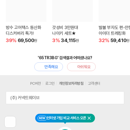
방수 고어텍스 등산화
갓성비 3만원대
발볼 부자도 편-안
디스커버리 특가!
나이키 세트★
아이더 트레킹화
39%
69,500
3%
34,115
32%
59,410
원
원
원
'65TR3BG' 검색결과 어떠셨나요?
만족해요
아쉬워요
PC버전
로그인
개인정보처리방침
고객센터
(주) 커넥트웨이브
인터넷 가입 비교 서비스 오픈
NEW
닫기
이
전