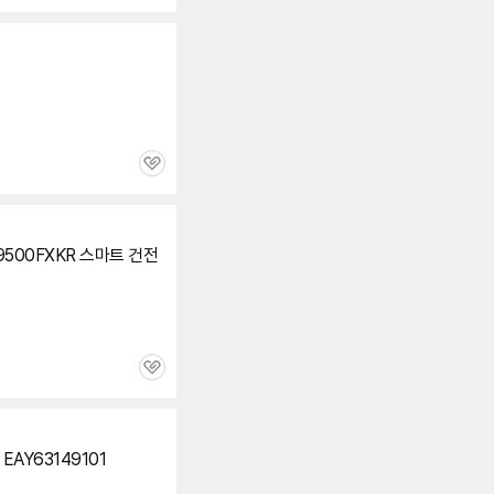
심
관
심
9500FXKR 스마트 건전
관
심
EAY63149101