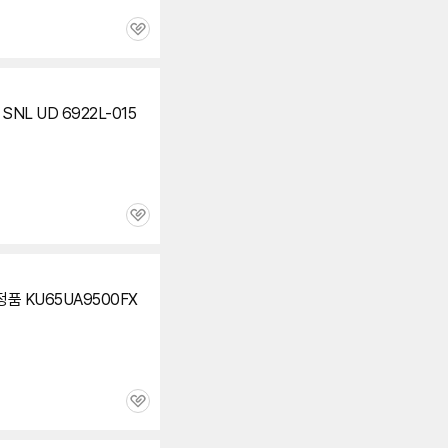
관
심
세부정보 열기/접기
 SNL UD 6922L-015
관
심
품 KU65UA9500FX
관
심