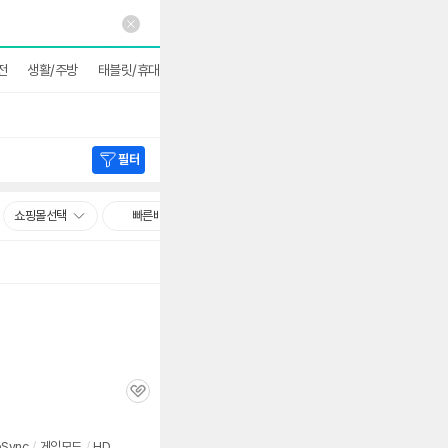
전
생활/주방
태블릿/휴대폰
멀티미디어/네트워크
더보기
필터
쇼핑몰선택
빠른배송
관
심
eSync
/
게임모드
/
HD