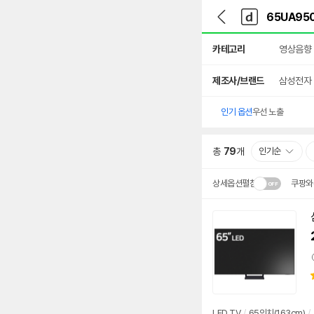
뒤
다
본문 바로가기
다
로
나
나
가
와
와
상
기
메
카테고리
영상음향
세
인
검
색
제조사/브랜드
삼성전자
인기 옵션
우선 노출
총
79
개
인기순
상세옵션펼침
쿠팡와
설치 환경·지역에 따라
배송·설치비가 달라집니다
LED TV
/
65인치(163cm)
/