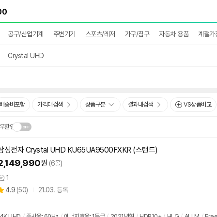
공구/산업기계
주변기기
스포츠/레저
가구/침구
자동차 용품
계절가
Crystal UHD
배송비포함
가격대검색
상품구분
결과내검색
VS상품비교
우할인
삼성전자 Crystal UHD KU65UA9500FXKR (스탠드)
닫
.
2,149,990
원
(6몰)
기
1
상
상
4.9
(
50)
21.03. 등록
품
별
의
품
점
견
리
4K UHD
/
주사율: 60Hz
/
에너지효율: 1등급
/
2021년형
/
HDR10+
/
HLG
/
ALLM
/
Fre