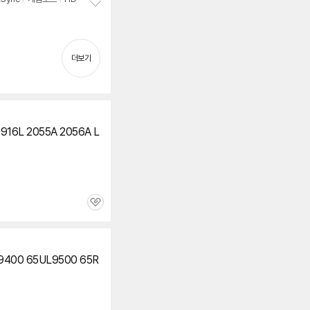
정
보
펼
치
더보기
기
916L 2055A 2056A L
관
심
9400 65UL9500 65R