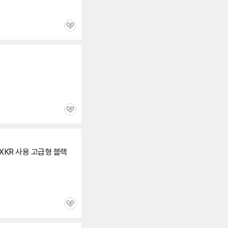
관
심
관
심
FXKR 사용 고급형 블랙
관
심