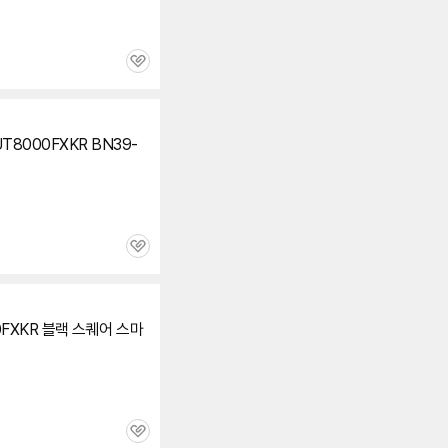
관
심
UT8000FXKR BN39-
관
심
0FXKR 블랙 스퀘어 스마
관