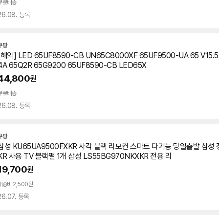
무료배송
26.08. 등록
쿠팡
[해외] LED 65UF8590-CB UN65C8000XF 65UF9500-UA 65 V15.5
4A 65Q2R 65G9200 65UF8590-CB LED65X
44,800
원
무료배송
26.08. 등록
쿠팡
삼성 KU65UA9500FXKR 사각 블랙 리모컨 스마트 다기능 당일출발 삼성 정
KR 사용 TV 블랙펄 1개 삼성 LS55BG970NKXKR 전용 리
19,700
원
배송비 2,500원
26.07. 등록