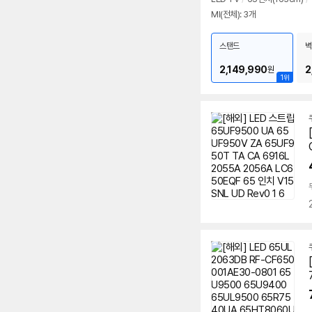
MI(전체): 3개
스탠드
벽
2,149,990
2
원
1위