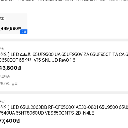
뷰
걸이
,449,990
원
2위
쿠팡
[해외] LED 스트립 65UF9500 UA 65UF950V ZA 65UF950T TA CA 6
C650EQF 65 인치 V15 SNL UD Rev0 1 6
43,800
원
무료배송
26.08. 등록
쿠팡
[해외] LED 65UL2063DB RF-CF650001AE30-0801 65U9500 65U
7540UA 65HT8060UD VES650QNTS-2D-N4LE
77,400
원