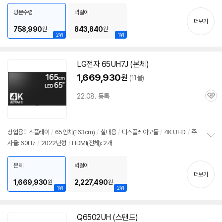
보
펼
방문수령
벽걸이
치
더보기
기
758,990
843,840
원
원
2위
1위
LG전자 65UH7J (본체)
1,669,930
원
(11몰)
22.08. 등록
관
심
상업용디스플레이
/
65인치(163cm)
/
실내용
/
디스플레이모듈
/
4K UHD
/
주
사율: 60Hz
/
2022년형
/
HDMI(전체): 2개
정
보
펼
본체
벽걸이
치
더보기
기
1,669,930
2,227,490
원
원
1위
2위
Q6502UH (스탠드)