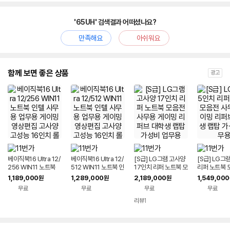
'65UH' 검색결과 어떠셨나요?
만족해요
아쉬워요
함께 보면 좋은 상품
광고
베이직북16 Ultra 12/
베이직북16 Ultra 12/
[S급] LG그램 고사양
[S급] LG그
256 WIN11 노트북
512 WIN11 노트북 인
17인치 리퍼 노트북 모
리퍼 노트북 
인텔 사무용 업무용 게
텔 사무용 업무용 게이
음전 사무용 게이밍 리
무용 게이밍 
1,189,000
1,289,000
2,189,000
1,549,000
원
원
원
이밍 영상편집 고사양
밍 영상편집 고사양 고
퍼브 대학생 랩탑 가성
학생 랩탑 가
무료
무료
무료
무료
고성능 16인치 롤 울트
성능 16인치 롤 울트라
비 업무용
용
라북
북
리뷰
1