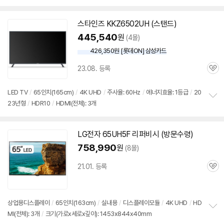
스타인즈 KKZ6502UH (스탠드)
445,540
원
(4몰)
426,350원 [롯데ON] 삼성카드
23.08. 등록
관
심
LED TV
/
65인치(165cm)
/
4K UHD
/
주사율: 60Hz
/
에너지효율: 1등급
/
20
23년형
/
HDR10
/
HDMI(전체): 3개
정
보
펼
치
LG전자 65UH5F 리퍼비시 (방문수령)
기
758,990
원
(8몰)
21.01. 등록
관
심
상업용디스플레이
/
65인치(163cm)
/
실내용
/
디스플레이모듈
/
4K UHD
/
HD
MI(전체): 3개
/
크기(가로x세로x깊이): 1453x844x40mm
정