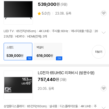
539,000
원
(9몰)
상
5.0
(
1)
23.08. 등록
관
별
품
심
점
리
뷰
LED TV
/
65인치(165cm)
/
4K UHD
/
주사율: 60Hz
/
에너지효율: 1등급
/
20
23년형
/
HDR10
/
HDMI(전체): 3개
정
보
펼
스탠드
벽걸이
치
더보기
기
539,000
616,000
원
원
1위
2위
LG전자 65UH5C 리퍼비시 (방문수령)
757,440
원
(3몰)
20.05. 등록
관
심
상업용디스플레이
/
65인치(163cm)
/
실내용
/
디스플레이모듈
/
4K UHD
/
주