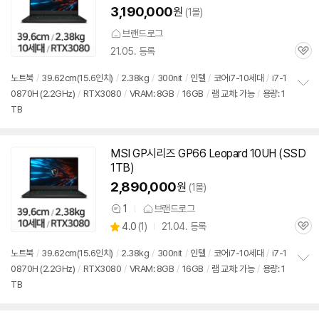
3,190,000
원
(1몰)
브랜드로그
21.05. 등록
관
심
노트북
/
39.62cm(15.6인치)
/
2.38kg
/
300nit
/
인텔
/
코어i7-10세대
/
i7-1
0870H (2.2GHz)
/
RTX3080
/
VRAM: 8GB
/
16GB
/
램 교체: 가능
/
용량: 1
정
TB
보
펼
치
기
MSI GP시리즈 GP66 Leopard 10UH (SSD
1TB)
2,890,000
원
(1몰)
1
브랜드로그
상
상
4.0
(
1)
21.04. 등록
품
관
별
의
품
심
점
견
노트북
/
39.62cm(15.6인치)
/
2.38kg
/
300nit
/
인텔
/
코어i7-10세대
/
i7-1
리
0870H (2.2GHz)
/
RTX3080
/
VRAM: 8GB
/
16GB
/
램 교체: 가능
/
용량: 1
정
뷰
TB
보
펼
치