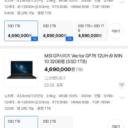
노트북
/
43.9cm(17.3인치)
/
2.9kg
/
sRGB: 100%
/
300nit
/
인텔
/
코어i9-
12세대
/
i9-12900H (2.5GHz)
/
RTX3080
/
VRAM: 8GB
/
TGP: 165W
/
정
64GB
/
램 교체: 가능
/
용량: 1TB
보
펼
치
SSD 1TB
SSD 2TB
SSD 1TB + SSD 1T
기
B
더보기
4,690,000
4,890,000
4,890,000
원
원
원
1위
2위
MSI GP시리즈 Vector GP76 12UH-i9 WIN
10 32GB램 (SSD 1TB)
4,690,000
원
(1몰)
브랜드로그
22.02. 등록
관
심
노트북
/
43.9cm(17.3인치)
/
2.9kg
/
sRGB: 100%
/
300nit
/
인텔
/
코어i9-
12세대
/
i9-12900H (2.5GHz)
/
RTX3080
/
VRAM: 8GB
/
TGP: 165W
/
정
32GB
/
램 교체: 가능
/
용량: 1TB
보
펼
치
SSD 1TB
SSD 2TB
기
더보기