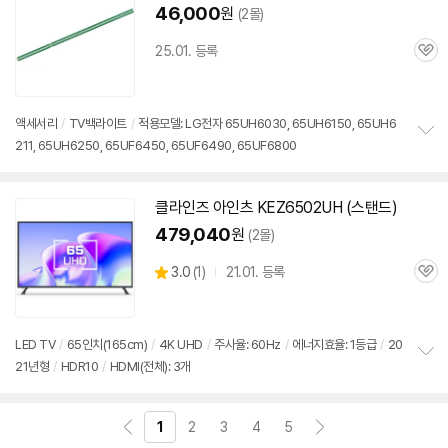
기
46,000
원
(2몰)
25.01. 등록
관
심
액세서리
/
TV백라이트
/
적용모델: LG전자 65UH6030, 65UH6150, 65UH6
211, 65UH6250, 65UF6450, 65UF6490, 65UF6800
정
보
펼
치
클라인즈 아인츠 KEZ6502UH (스탠드)
기
479,040
원
(2몰)
상
3.0
(
1)
21.01. 등록
관
별
품
심
점
리
뷰
LED TV
/
65인치(165cm)
/
4K UHD
/
주사율: 60Hz
/
에너지효율: 1등급
/
20
21년형
/
HDR10
/
HDMI(전체): 3개
정
보
펼
치
1
2
3
4
5
기