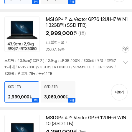
1위
2위
MSI GP시리즈 Vector GP76 12UH-i7 WIN1
1 32GB램 (SSD 1TB)
2,999,000
원
(1몰)
브랜드로그
22.07. 등록
관
심
노트북
/
43.9cm(17.3인치)
/
2.9kg
/
sRGB: 100%
/
300nit
/
인텔
/
코어i7-
12세대
/
i7-12700H (2.3GHz)
/
RTX3080
/
VRAM: 8GB
/
TGP: 165W
/
정
32GB
/
램 교체: 가능
/
용량: 1TB
보
펼
치
SSD 1TB
SSD 2TB
기
더보기
2,999,000
3,060,000
원
원
1위
2위
MSI GP시리즈 Vector GP76 12UH-i9 WIN
10 (SSD 1TB)
4,290,000
원
(1몰)