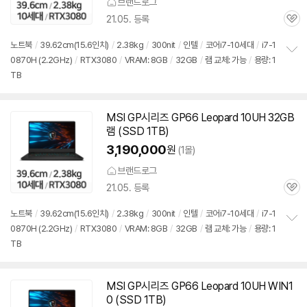
브랜드로그
21.05. 등록
관
심
노트북
/
39.62cm(15.6인치)
/
2.38kg
/
300nit
/
인텔
/
코어i7-10세대
/
i7-1
0870H (2.2GHz)
/
RTX3080
/
VRAM: 8GB
/
32GB
/
램 교체: 가능
/
용량: 1
정
TB
보
펼
치
세부정보 열기/접기
기
MSI GP시리즈 GP66 Leopard 10UH 32GB
램 (SSD 1TB)
3,190,000
원
(1몰)
브랜드로그
21.05. 등록
관
심
노트북
/
39.62cm(15.6인치)
/
2.38kg
/
300nit
/
인텔
/
코어i7-10세대
/
i7-1
0870H (2.2GHz)
/
RTX3080
/
VRAM: 8GB
/
32GB
/
램 교체: 가능
/
용량: 1
정
TB
보
펼
치
기
MSI GP시리즈 GP66 Leopard 10UH WIN1
0 (SSD 1TB)