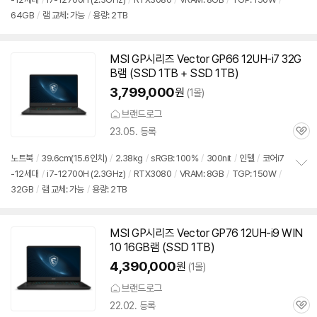
정
64GB
/
램 교체: 가능
/
용량: 2TB
보
펼
치
기
MSI GP시리즈 Vector GP66 12UH-i7 32G
B램 (SSD 1TB + SSD 1TB)
3,799,000
원
(1몰)
브랜드로그
23.05. 등록
관
심
노트북
/
39.6cm(15.6인치)
/
2.38kg
/
sRGB: 100%
/
300nit
/
인텔
/
코어i7
-12세대
/
i7-12700H (2.3GHz)
/
RTX3080
/
VRAM: 8GB
/
TGP: 150W
/
정
32GB
/
램 교체: 가능
/
용량: 2TB
보
펼
치
기
MSI GP시리즈 Vector GP76 12UH-i9 WIN
10 16GB램 (SSD 1TB)
4,390,000
원
(1몰)
브랜드로그
22.02. 등록
관