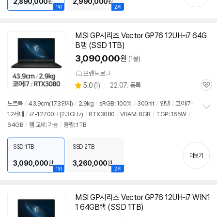
2,890,000
2,990,000
원
원
1위
2위
MSI GP시리즈 Vector GP76 12UH-i7 64G
B램 (SSD 1TB)
3,090,000
원
(1몰)
브랜드로그
상
5.0
(
1)
22.07. 등록
관
별
품
심
점
노트북
/
43.9cm(17.3인치)
/
2.9kg
/
sRGB: 100%
/
300nit
/
인텔
/
코어i7-
리
12세대
/
i7-12700H (2.3GHz)
/
RTX3080
/
VRAM: 8GB
/
TGP: 165W
/
정
뷰
64GB
/
램 교체: 가능
/
용량: 1TB
보
펼
치
SSD 1TB
SSD 2TB
기
더보기
3,090,000
3,260,000
원
원
1위
2위
MSI GP시리즈 Vector GP76 12UH-i7 WIN1
1 64GB램 (SSD 1TB)