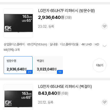
LG전자 65UH7F 리퍼비시 (방문수령)
2,936,640
원
(3몰)
23.02. 등록
관
심
상업용디스플레이
/
65인치(163cm)
/
실내용
/
디스플레이모듈
/
4K UHD
/
HD
MI(전체): 3개
정
보
펼
방문수령
벽걸이
치
더보기
기
2,936,640
3,023,040
원
원
2위
1위
LG전자 65UH5E 리퍼비시 (벽걸이)
843,840
원
(6몰)
20.12. 등록
관
심