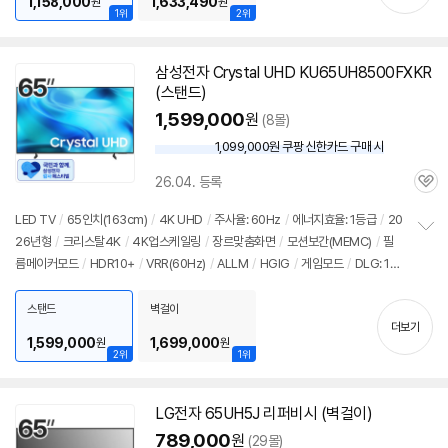
기
1,158,000
1,633,490
원
원
1위
2위
삼성전자 Crystal UHD KU65UH8500FXKR
(스탠드)
1,599,000
원
(8몰)
1,099,000원 쿠팡 신한카드 구매 시
와
우
26.04. 등록
할
관
인
심
LED TV
/
65인치(163cm)
/
4K UHD
/
주사율: 60Hz
/
에너지효율: 1등급
/
20
가
26년형
/
크리스탈4K
/
4K업스케일링
/
장르맞춤화면
/
모션보간(MEMC)
/
필
정
름메이커모드
/
HDR10+
/
VRR(60Hz)
/
ALLM
/
HGIG
/
게임모드
/
DLG: 12
보
펼
0Hz
/
타이젠
/
HDMI(전체): 3개
치
스탠드
벽걸이
기
더보기
1,599,000
1,699,000
원
원
2위
1위
LG전자 65UH5J 리퍼비시 (벽걸이)
789,000
원
(29몰)