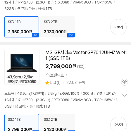
12세대
/
i7-12700H (2.3GHz)
/
RTX3080
/
VRAM: 8GB
/
TGP: 165W
/
정
32GB
/
램 교체: 가능
/
용량: 1TB
보
펼
치
SSD 1TB
SSD 2TB
기
더보기
2,950,000
3,130,000
원
원
1위
2위
MSI GP시리즈 Vector GP76 12UH-i7 WIN1
1 (SSD 1TB)
2,799,000
원
(1몰)
브랜드로그
상
5.0
(
1)
22.07. 등록
관
별
품
심
점
노트북
/
43.9cm(17.3인치)
/
2.9kg
/
sRGB: 100%
/
300nit
/
인텔
/
코어i7-
리
12세대
/
i7-12700H (2.3GHz)
/
RTX3080
/
VRAM: 8GB
/
TGP: 165W
/
1
정
뷰
6GB
/
램 교체: 가능
/
용량: 1TB
보
펼
치
SSD 1TB
SSD 2TB
기
더보기
2,799,000
3,120,000
원
원