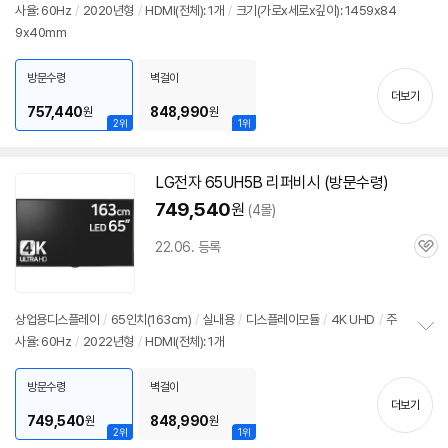
사율: 60Hz
/
2020년형
/
HDMI(전체): 1개
/
크기(가로x세로x깊이): 1459x84
정
9x40mm
보
펼
치
방문수령
벽걸이
기
더보기
757,440
848,990
원
원
2위
1위
LG전자 65UH5B 리퍼비시 (방문수령)
749,540
원
(4몰)
22.06. 등록
관
심
상업용디스플레이
/
65인치(163cm)
/
실내용
/
디스플레이모듈
/
4K UHD
/
주
사율: 60Hz
/
2022년형
/
HDMI(전체): 1개
정
보
펼
방문수령
벽걸이
치
더보기
기
749,540
848,990
원
원
2위
1위