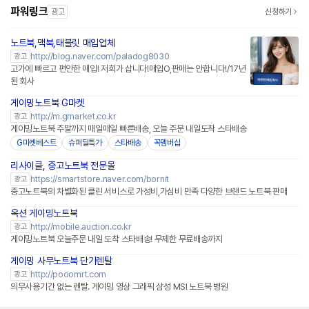
파워링크
광고
신청하기
노트북,맥북,태블릿 매입업체
http://blog.naver.com/paladog8030
광고
고가에 빠르고 편안한 매입! 저희가 삽니다!매입O,판매는 안합니다!/17년
된 회사
게이밍노트북 G마켓
http://m.gmarket.co.kr
광고
게이밍노트북 주말까지 매일매일 빠른배송, 오늘 주문 내일도착 스타배송
G마켓베스트
슈퍼딜특가
스타배송
꼭멤버십
리사이클, 중고노트북 전문몰
네이버페이 플러스
https://smartstore.naver.com/bornit
광고
중고노트북의 차별화된 클린 서비스로 가성비,가심비 만족 다양한 브랜드 노트북 판매
옥션 게이밍노트북
http://mobile.auction.co.kr
광고
게이밍노트북 오늘주문 내일 도착 스타배송! 무제한 무료배송까지
게이밍 사무노트북 단기렌탈
http://pooomrt.com
광고
의무사용기간 없는 렌탈. 게이밍 영상 그래픽 삼성 MSI 노트북 병원