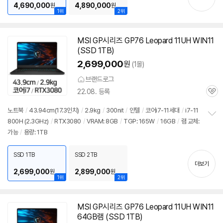
4,690,000
4,890,000
원
원
1위
2위
MSI GP시리즈 GP76 Leopard 11UH WIN11
(SSD 1TB)
2,699,000
원
(1몰)
브랜드로그
22.08. 등록
관
심
노트북
/
43.94cm(17.3인치)
/
2.9kg
/
300nit
/
인텔
/
코어i7-11세대
/
i7-11
800H (2.3GHz)
/
RTX3080
/
VRAM: 8GB
/
TGP: 165W
/
16GB
/
램 교체:
정
가능
/
용량: 1TB
보
펼
치
SSD 1TB
SSD 2TB
기
더보기
2,699,000
2,899,000
원
원
1위
2위
MSI GP시리즈 GP76 Leopard 11UH WIN11
64GB램 (SSD 1TB)