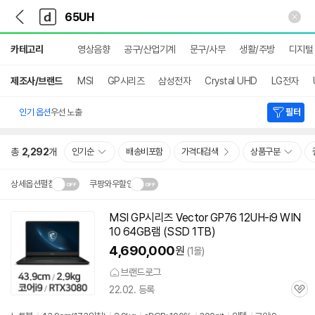
뒤
다
본문 바로가기
다
로
나
나
가
와
와
상
기
메
카테고리
영상음향
공구/산업기계
문구/사무
생활/주방
디지털
세
인
검
색
제조사/브랜드
MSI
GP시리즈
삼성전자
Crystal UHD
LG전자
인기 옵션
우선 노출
필터
총
2,292
개
인기순
배송비포함
가격대검색
상품구분
상세옵션펼침
쿠팡와우할인
설치 환경·지역에 따라
MSI GP시리즈 Vector GP76 12UH-i9 WIN
닫
배송·설치비가 달라집니다.
10 64GB램 (SSD 1TB)
기
4,690,000
원
(1몰)
브랜드로그
22.02. 등록
관
심