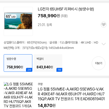
LG전자
65UH5F
리퍼비시 (방문수령)
758,990
원
(8몰)
21.01. 등록
관
심
상업용디스플레이
/
65인치(163cm)
/
실내용
/
디스플레이모듈
/
4K UHD
/
HD
MI(전체): 3개
/
크기(가로x세로x깊이): 1453x844x40mm
정
보
펼
방문수령
벽걸이
치
더보기
기
758,990
843,840
원
원
2위
1위
쿠팡
LG 정품 55VM5E-A.AKRD 55EW5G-V.AK
R 49XE4F-M.AKR 65UH7F-H.AKRD HU7
15QP.AKR TV 전원코드 1개 EAD60819401
14,870
원