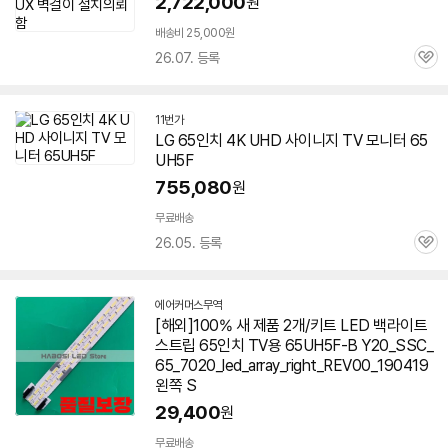
2,722,000
원
배송비 25,000원
26.07. 등록
관
심
11번가
LG 65인치 4K UHD 사이니지 TV 모니터
65
UH5F
755,080
원
무료배송
26.05. 등록
관
심
에어커머스무역
네
[해외]100% 새 제품 2개/키트 LED 백라이트
이
스트립 65인치 TV용 65UH5F-B Y20_SSC_
버
페
65_7020_led_array_right_REV00_190419
이
왼쪽 S
29,400
원
무료배송