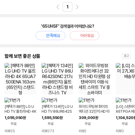
1
'65UH5F' 검색결과 어떠셨나요?
만족해요
아쉬워요
함께 보면 좋은 상품
광고
[혜택가 88만] LG U
[혜택가 134만] LG U
와이드무빙뷰 화이트
[LG] 스탠바
HD TV 울트라HD 4K
HD TV 86UR642S
에디션 32인치 HD 타
X6TPGA 
65UA7500ENA 16
0NC 217cm(86인
원형 삼탠바이미 이동
1,055,050
1,595,550
309,000
1,104,520
원
원
원
3cm(65인치) 스탠드
치) 울트라HD 스탠드
식 세트 스마트 TV 중
무료
무료
무료
무료
형
형 비즈니스 TV
소바이미
리뷰
35
리뷰
373
리뷰
2
리뷰
3