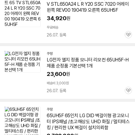
V STL650A24 L R Y20 SSC 7020 어레이
왼쪽 REV00 190419 오른쪽
65UH5F
34,920
원
무료배송
26.07. 등록
관
심
쿠팡
LG전자 엘지 정품 모니터 리모컨 65UH5F-H
제품 순정품 기본선택 1개
23,600
원
배송비 3,000원
26.07. 등록
관
심
쿠팡
65UH5F
65인치 LG DID 벽걸이형 광고모니
터 IPS패널 /초고해상도 UHD 화질 / 멀티테스
킹 / 편리한 UX 벽걸이 설치의뢰함