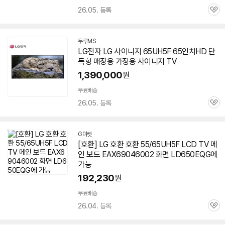
26.05. 등록
관
심
두루MS
네
LG전자 LG 사이니지
65UH5F
65인치HD 단
이
독형 매장용 가정용 사이니지 TV
버
페
1,390,000
원
이
무료배송
26.05. 등록
관
심
G마켓
[호환] LG 호환 호환 55/65UH5F LCD TV 메
인 보드 EAX69046002 화면 LD650EQG에
가능
192,230
원
무료배송
26.04. 등록
관
심