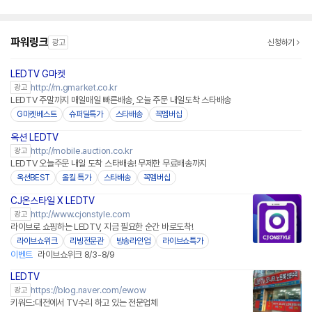
파워링크
광고
신청하기
LEDTV G마켓
http://m.gmarket.co.kr
광고
LEDTV 주말까지 매일매일 빠른배송, 오늘 주문 내일도착 스타배송
G마켓베스트
슈퍼딜특가
스타배송
꼭멤버십
옥션 LEDTV
http://mobile.auction.co.kr
광고
LEDTV 오늘주문 내일 도착 스타배송! 무제한 무료배송까지
옥션BEST
올킬 특가
스타배송
꼭멤버십
CJ온스타일 X LEDTV
네이버페이
http://www.cjonstyle.com
광고
라이브로 쇼핑하는 LEDTV, 지금 필요한 순간 바로도착!
라이브쇼위크
리빙전문관
방송라인업
라이브쇼특가
이벤트
라이브쇼위크 8/3-8/9
LEDTV
https://blog.naver.com/ewow
광고
키워드:대전에서 TV수리 하고 있는 전문업체