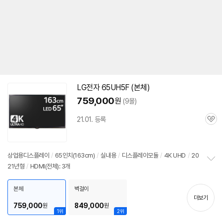
LG전자
65UH5F
(본체)
759,000
원
(9몰)
21.01. 등록
관
심
상업용디스플레이
/
65인치(163cm)
/
실내용
/
디스플레이모듈
/
4K UHD
/
20
21년형
/
HDMI(전체): 3개
정
보
펼
본체
벽걸이
치
더보기
기
759,000
849,000
원
원
1위
2위