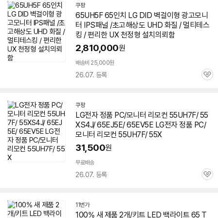
쿠팡
65UH5F
65인치 LG DID 벽걸이형 광고모니
터 IPS패널 /초고해상도 UHD 화질 / 멀티테스
킹 / 편리한 UX 천정형 설치의뢰함
2,810,000
원
배송비 25,000원
26.07. 등록
관
심
쿠팡
LG전자 정품 PC/모니터 리모컨 55UH7F/ 55
XS4J/ 65EJ5E/ 65EV5E LG전자 정품 PC/
모니터 리모컨 55UH7F/ 55X
31,500
원
무료배송
26.07. 등록
관
심
11번가
100% 새 제품 2개/키트 LED 백라이트 65 T