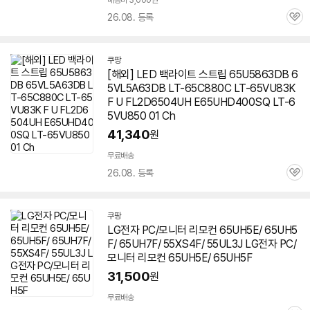
배송비 3,000원
26.08. 등록
관
심
쿠팡
[해외] LED 백라이트 스트립 65U5863DB 6
5VL5A63DB LT-65C880C LT-65VU83K
F U FL2D6504UH E65UHD400SQ LT-6
5VU850 01 Ch
41,340
원
무료배송
26.08. 등록
관
심
쿠팡
LG전자 PC/모니터 리모컨 65UH5E/
65UH5
F
/ 65UH7F/ 55XS4F/ 55UL3J LG전자 PC/
모니터 리모컨 65UH5E/
65UH5F
31,500
원
무료배송