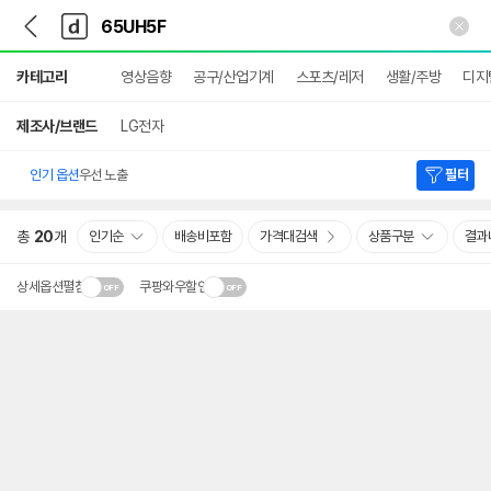
뒤
다
본문 바로가기
다
로
나
나
가
와
와
상
기
메
카테고리
영상음향
공구/산업기계
스포츠/레저
생활/주방
디지
세
인
검
색
제조사/브랜드
LG전자
인기 옵션
우선 노출
필터
총
20
개
인기순
배송비포함
가격대검색
상품구분
결과
상세옵션펼침
쿠팡와우할인