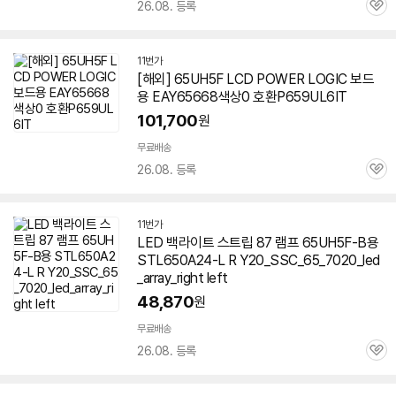
26.08. 등록
관
심
11번가
[해외]
65UH5F
LCD POWER LOGIC 보드
용 EAY65668색상0 호환P659UL6IT
101,700
원
무료배송
26.08. 등록
관
심
11번가
LED 백라이트 스트립 87 램프 65UH5F-B용
STL650A24-L R Y20_SSC_65_7020_led
_array_right left
48,870
원
무료배송
26.08. 등록
관
심