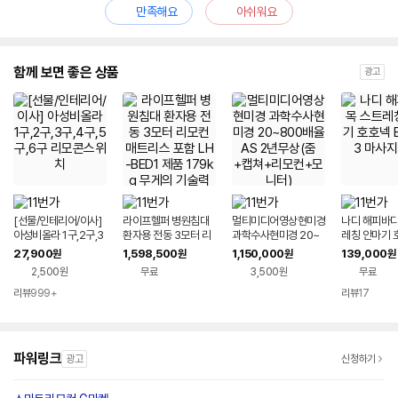
만족해요
아쉬워요
함께 보면 좋은 상품
광고
[선물/인테리어/이사]
라이프헬퍼 병원침대
멀티미디어영상현미경
나디 해피바디
아성비올라 1구,2구,3
환자용 전동 3모터 리
과학수사현미경 20~
레칭 안마기 
구,4구,5구,6구 리모
모컨 매트리스 포함 L
800배율 AS 2년무상
M-333 마사
27,900
1,598,500
1,150,000
139,000
원
원
원
원
콘스위치
H-BED1 제품 179kg
(줌+캡쳐+리모컨+모
2,500원
무료
3,500원
무료
무게의 기술력 침대
니터)
리뷰
999+
리뷰
17
파워링크
광고
신청하기