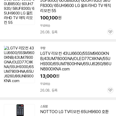
5UF9500/ 60UB8500/ 60UH7920/ 58U
F8300/
65UH9600
LG 울트라HD TV 매직
리모컨 55
100,100
원
무료배송
26.08. 등록
관
심
쿠팡
LGTV 리모컨 43UJ6600/55SM9600KN
B/43UM7800GNA/OLED77CXKNA/55U
H9300/65UM7800HNA/65UJ6260/86U
N8900KNA com
13,000
원
무료배송
26.08. 등록
관
심
스토팜
네
NOTTOO LG TV리모컨
65UH9600
호환
이