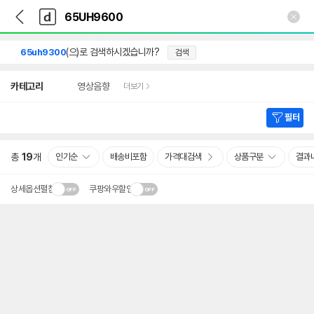
뒤
다
본문 바로가기
다
로
나
나
가
와
와
기
메
(으)로 검색하시겠습니까?
65uh9300
검색
인
상
카테고리
영상음향
더보기
세
검
색
필터
총
19
개
인기순
배송비포함
가격대검색
상품구분
결과
상세옵션펼침
쿠팡와우할인