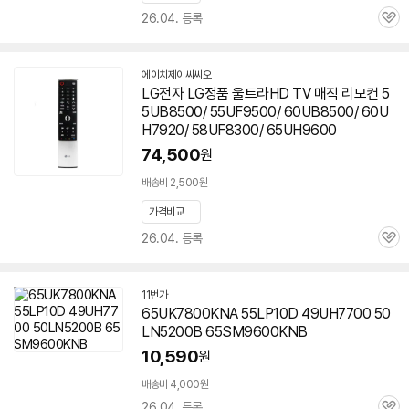
26.04. 등록
관
심
에이치제이씨씨오
네
LG전자 LG정품 울트라HD TV 매직 리모컨 5
이
5UB8500/ 55UF9500/ 60UB8500/ 60U
버
페
H7920/ 58UF8300/
65UH9600
이
74,500
원
배송비 2,500원
가격비교
26.04. 등록
관
심
11번가
65UK7800KNA 55LP10D 49UH7700 50
LN5200B 65SM9600KNB
10,590
원
배송비 4,000원
26.04. 등록