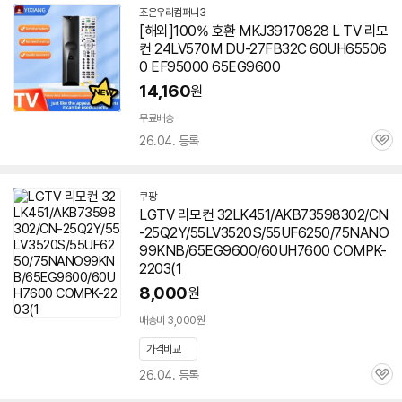
조은우리컴퍼니3
네
[해외]100% 호환 MKJ39170828 L TV 리모
이
컨 24LV570M DU-27FB32C 60UH65506
버
페
0 EF95000 65EG9600
이
14,160
원
무료배송
26.04. 등록
관
심
쿠팡
LGTV 리모컨 32LK451/AKB73598302/CN
-25Q2Y/55LV3520S/55UF6250/75NANO
99KNB/65EG9600/60UH7600 COMPK-
2203(1
8,000
원
배송비 3,000원
가격비교
26.04. 등록
관
심