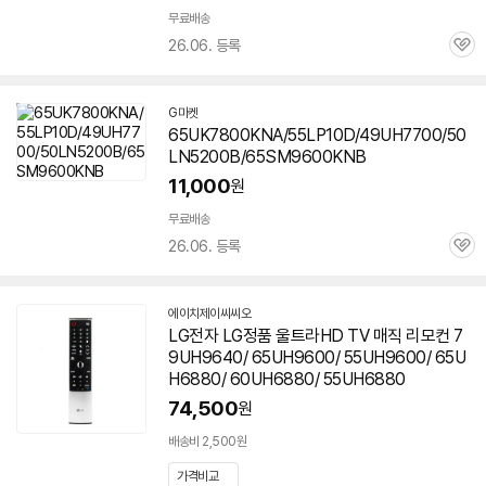
무료배송
26.06. 등록
관
심
G마켓
65UK7800KNA/55LP10D/49UH7700/50
LN5200B/65SM9600KNB
11,000
원
무료배송
26.06. 등록
관
심
에이치제이씨씨오
네
LG전자 LG정품 울트라HD TV 매직 리모컨 7
이
9UH9640/
65UH9600
/ 55UH9600/ 65U
버
페
H6880/ 60UH6880/ 55UH6880
이
74,500
원
배송비 2,500원
가격비교