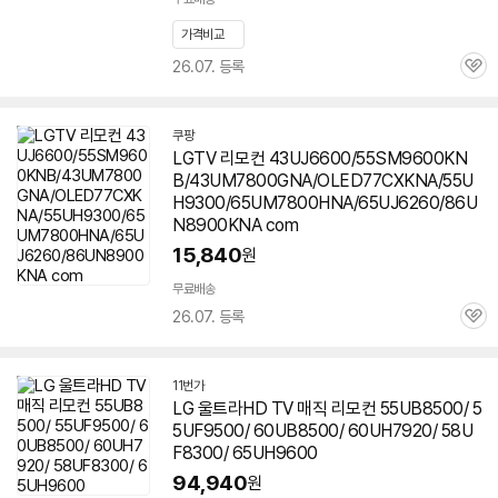
가격비교
26.07. 등록
관
심
쿠팡
LGTV 리모컨 43UJ6600/55SM9600KN
B/43UM7800GNA/OLED77CXKNA/55U
H9300/65UM7800HNA/65UJ6260/86U
N8900KNA com
15,840
원
무료배송
26.07. 등록
관
심
11번가
LG 울트라HD TV 매직 리모컨 55UB8500/ 5
5UF9500/ 60UB8500/ 60UH7920/ 58U
F8300/
65UH9600
94,940
원