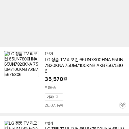
11번가
LG 정품 TV 리모컨 65UN7800HNA 65UN
7820KNA 75UM7100KNB AKB7567530
6
35,570
원
무료배송
가격비교
26.07. 등록
관
심
11번가