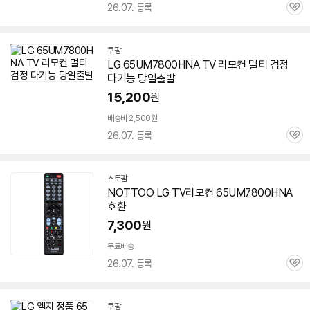
26.07. 등록
관
심
쿠팡
LG
65UM7800HNA
TV 리모컨 멀티 검정
다기능 당일출발
15,200
원
배송비 2,500원
26.07. 등록
관
심
스토팜
네
NOTTOO LG TV리모컨
65UM7800HNA
이
호환
버
페
7,300
원
이
무료배송
26.07. 등록
관
심
쿠팡