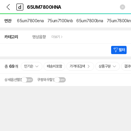
뒤
다
본문 바로가기
다
로
나
나
가
와
와
기
메
연관
65um7800ena
75um7100knb
65um7800bna
75um7800kn
인
상
카테고리
영상음향
더보기
세
검
색
필터
총
69
개
인기순
배송비포함
가격대검색
상품구분
결과
상세옵션펼침
쿠팡와우할인