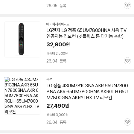
26.05. 등록
관
심
에이치제이씨씨오
네
LG전자 LG 정품
65UM7800HNA
사용 TV
이
인공지능 리모컨 (넷플릭스 등 다기능 포함)
버
페
32,900
원
이
배송비 2,500원
26.04. 등록
관
심
옥션
LG 정품 43UM781C3NA.AKR 65UN7800
BNA.AKR 65UM7800HNA.AKRGLH 65U
M7800GNA.AKRYLHX TV 리모컨
27,490
원
배송비 3,000원
26.04. 등록
관
심