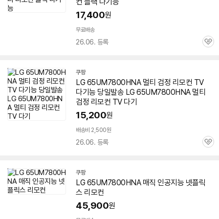
컨 블랙 다기능
17,400
원
무료배송
26.06. 등록
관
심
쿠팡
LG
65UM7800HNA
멀티 검정 리모컨 TV
다기능 당일발송 LG
65UM7800HNA
멀티
검정 리모컨 TV 다기
15,200
원
배송비 2,500원
26.06. 등록
관
심
쿠팡
LG
65UM7800HNA
매직 인공지능 넷플릭
스 리모컨
45,900
원