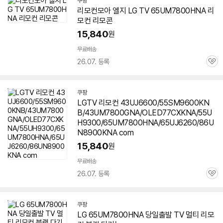
쿠팡
리모컨모아 엘지 LG TV
65UM7800HNA
리
모컨 리모콘
15,840
원
무료배송
26.07. 등록
관
심
쿠팡
LGTV 리모컨 43UJ6600/55SM9600KN
B/43UM7800GNA/OLED77CXKNA/55U
H9300/65UM7800HNA/65UJ6260/86U
N8900KNA com
15,840
원
무료배송
26.07. 등록
관
심
쿠팡
LG
65UM7800HNA
당일출발 TV 멀티 리모