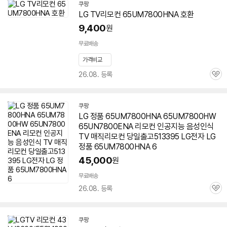
쿠팡
LG TV리모컨
65UM7800HNA
호환
9,400
원
무료배송
가격비교
26.08. 등록
관
심
쿠팡
LG 정품
65UM7800HNA
65UM7800HW
65UN7800ENA 리모컨 인공지능 음성인식
TV 매직리모컨 당일출고513395 LG전자 LG
정품
65UM7800HNA
6
45,000
원
무료배송
26.08. 등록
관
심
쿠팡