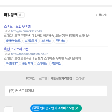
파워링크
광고
신청하기
스마트리모컨 G마켓
http://m.gmarket.co.kr
광고
스마트리모컨 주말까지 매일매일 빠른배송, 오늘 주문 내일도착 스타배송
G마켓베스트
슈퍼딜특가
스타배송
꼭멤버십
옥션 스마트리모컨
http://mobile.auction.co.kr
광고
스마트리모컨 오늘주문 내일 도착 스타배송! 무제한 무료배송까지
옥션BEST
올킬 특가
스타배송
꼭멤버십
PC버전
로그인
개인정보처리방침
고객센터
(주) 커넥트웨이브
인터넷 가입 비교 서비스 오픈
NEW
닫기