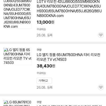
세부정보 열기/접기
LGTV 리모컨 43UJ6600/55SM9600KN
B/43UM7800GNA/OLED77CXKNA/55U
H9300/65UM7800HNA/65UJ6260/86U
N8900KNA com
13,000
원
무료배송
26.08. 등록
관
심
쿠팡
LG 엘지 정품
65UM7800HNA
티비 리모컨
리모콘 TV vt74503
38,430
원
무료배송
가격비교
26.08. 등록
관
심
쿠팡