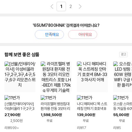
1
2
'65UM7800HNA' 검색결과 어떠셨나요?
만족해요
아쉬워요
함께 보면 좋은 상품
광고
[선물/인테리어/이사]
라이프헬퍼 병원침대
나디 해피바디 목 스트
오스람 스마트 
아성비올라 1구,2구,3
환자용 전동 3모터 리
레칭 안마기 호호넥 B
등 거실등 6
구,4구,5구,6구 리모
모컨 매트리스 포함 L
M-333 마사지 어깨
리모컨 WIFI
27,900
1,598,500
139,000
55,000
원
원
원
원
콘스위치
H-BED1 제품 179kg
호환 플리커
2,500원
무료
무료
무료
무게의 기술력 침대
리뷰
999+
리뷰
17
리뷰
5