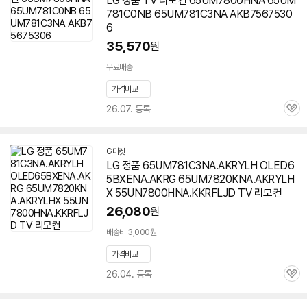
LG 정품 TV 리모컨
65UM7800HNA
65UM
781C0NB 65UM781C3NA AKB7567530
6
35,570
원
무료배송
가격비교
26.07. 등록
관
심
G마켓
LG 정품 65UM781C3NA.AKRYLH OLED6
5BXENA.AKRG 65UM7820KNA.AKRYLH
X 55UN7800HNA.KKRFLJD TV 리모컨
26,080
원
배송비 3,000원
가격비교
26.04. 등록
관
심