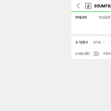
뒤
다
본문 바로가기
다
로
나
나
가
와
와
상
기
메
카테고리
영상음향
세
인
검
색
총
129
개
인기순
상세옵션펼침
쿠팡와