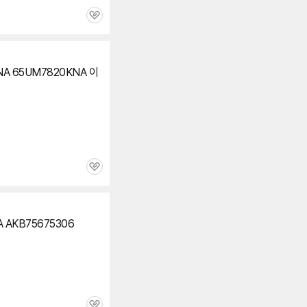
관
심
NA
65UM7820KNA
이
관
심
 AKB75675306