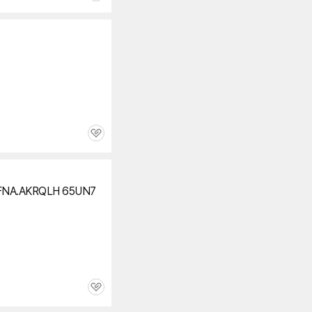
심
세부정보 열기/접기
관
심
FNA.AKRQLH 65UN7
관
심