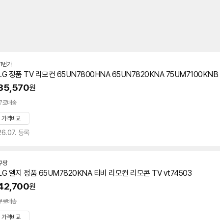
11번가
LG 정품 TV 리모컨 65UN7800HNA 65UN7820KNA 75UM7100KNB 
35,570
원
무료배송
가격비교
26.07. 등록
쿠팡
LG 엘지 정품
65UM7820KNA
티비 리모컨 리모콘 TV vt74503
42,700
원
무료배송
가격비교