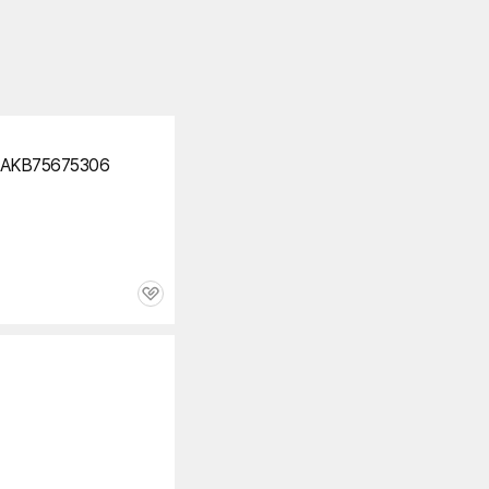
AKB75675306
관
심