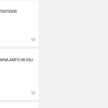
75675306
관
심
KNA.AKRYLHX 55U
관
심