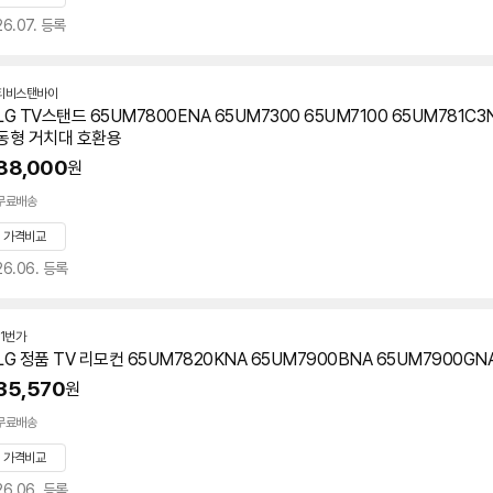
26.07. 등록
티비스탠바이
네
LG TV스탠드 65UM7800ENA 65UM7300 65UM7100 65UM781C3
이
동형 거치대 호환용
버
페
88,000
원
이
무료배송
가격비교
26.06. 등록
11번가
LG 정품 TV 리모컨
65UM7820KNA
65UM7900BNA 65UM7900GNA
35,570
원
무료배송
가격비교
26.06. 등록