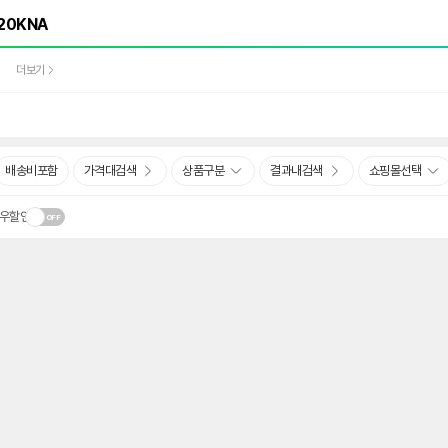
더보기
배송비포함
가격대검색
상품구분
결과내검색
쇼핑몰선택
우할인