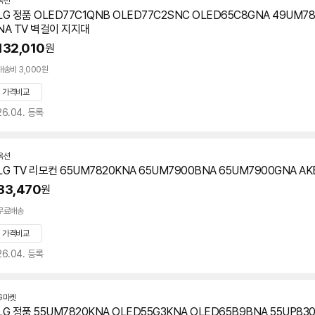
옥션
LG 정품 OLED77C1QNB OLED77C2SNC OLED65C8GNA 49UM78
NA TV 벽걸이 지지대
132,010
원
배송비 3,000원
가격비교
26.04. 등록
옥션
LG TV 리모컨
65UM7820KNA
65UM7900BNA 65UM7900GNA AK
33,470
원
무료배송
가격비교
26.04. 등록
G마켓
LG 정품 55UM7820KNA OLED55G3KNA OLED65B9BNA 55UP83