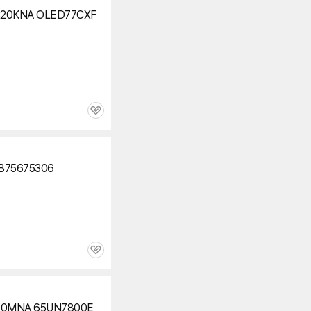
20KNA OLED77CXF
관
심
B75675306
관
심
00MNA 65UN7800E