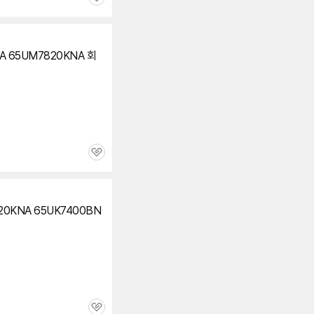
관
심
NA
65UM7820KNA
회
관
심
20KNA 65UK7400BN
관