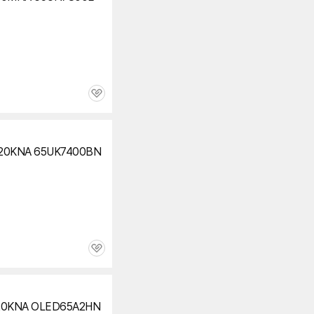
관
심
20KNA 65UK7400BN
관
심
20KNA
OLED65A2HN