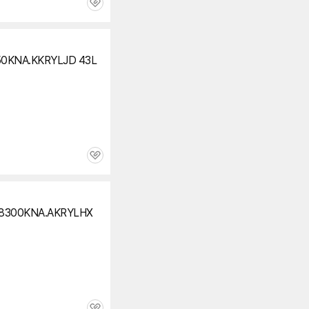
관
심
0KNA.KKRYLJD 43L
관
심
8300KNA.AKRYLHX