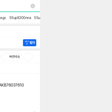
psgc
55up8300nna
55uq9300kna
as9271sb
oled65a1nna
ku75ua7
필터
빠른배송
AKB76037610