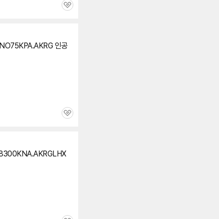
관
심
ANO75KPA.AKRG 인공
관
심
8300KNA.AKRGLHX