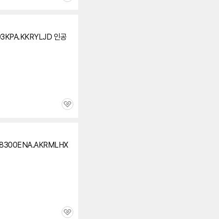
심
93KPA.KKRYLJD 인공
관
심
P8300ENA.AKRMLHX
관