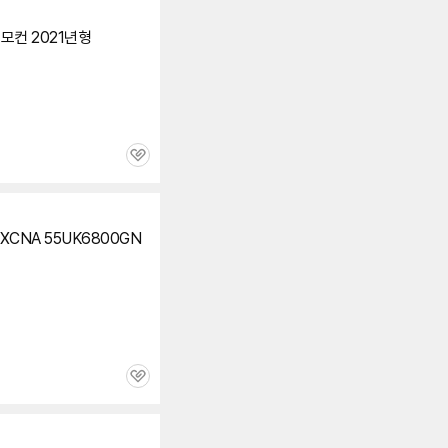
리모컨 2021년형
관
심
BXCNA 55UK6800GN
관
심