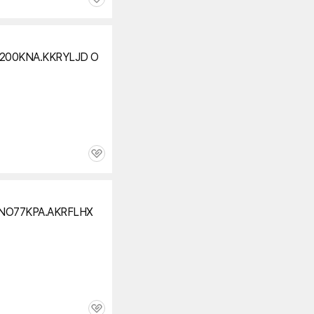
관
심
200KNA.KKRYLJD O
관
심
NO77KPA.AKRFLHX
관