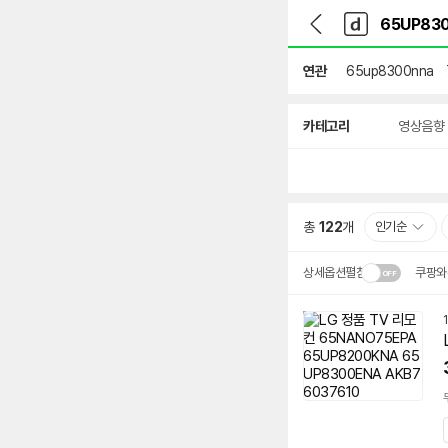
뒤
다
본문 바로가기
다
로
나
나
가
와
와
기
메
연관
65up8300nna
인
상
카테고리
영상음향
세
검
색
총
122
개
인기순
상세옵션펼침
쿠팡와
설치 환경·지역에 따라
배송·설치비가 달라집니다