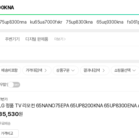
75up8300nna
ku65ua7000fxkr
75up8300kna
65uq9300kna
fs061
주변기기
디지털 완제품
더보기
배송비포함
가격대검색
상품구분
결과내검색
쇼핑몰선택
우할인
11번가
닫
.
LG 정품 TV 리모컨 65NANO75EPA 65UP8200KNA 65UP8300ENA 
기
35,530
원
무료배송
가격비교