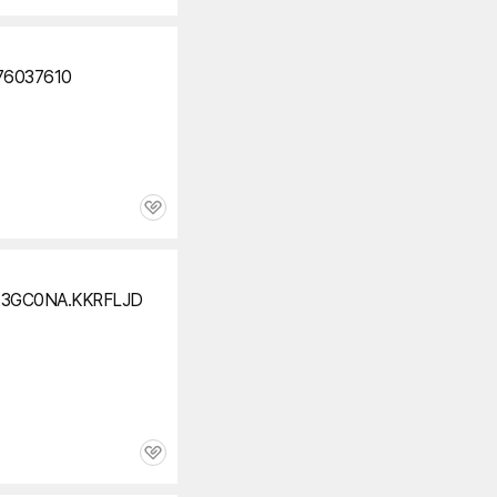
심
세부정보 열기/접기
76037610
관
심
83GC0NA.KKRFLJD
관
심