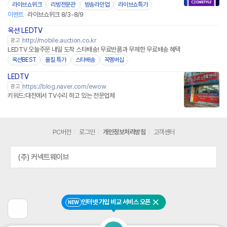
라이브쇼위크
리빙전문관
방송라인업
라이브쇼특가
이벤트
라이브쇼위크 8/3-8/9
옥션 LEDTV
http://mobile.auction.co.kr
광고
LEDTV 오늘주문 내일 도착 스타배송! 무료반품과 무제한 무료배송 혜택
옥션BEST
올킬 특가
스타배송
꼭멤버십
LEDTV
https://blog.naver.com/ewow
광고
키워드:대전에서 TV수리 하고 있는 전문업체
PC버전
로그인
개인정보처리방침
고객센터
(주) 커넥트웨이브
인터넷 가입 비교 서비스 오픈
NEW
닫기
이
전
페