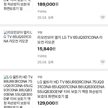
189,000
원
무료배송
26.04. 등록
관
심
쿠팡
리모컨모아 엘지 LG TV
65UQ931C0NA
리
모컨 리모콘
15,840
원
무료배송
26.04. 등록
관
심
쿠팡
LG 울트라 HD TV 86UR93RC0NA 75UQ9
31C0NA
65UQ931C0NA
86UQ8300ENA
55UQ8300ENF 티비 보호기 액정 파손방지
보호대 화면보호기 블
129,000
원