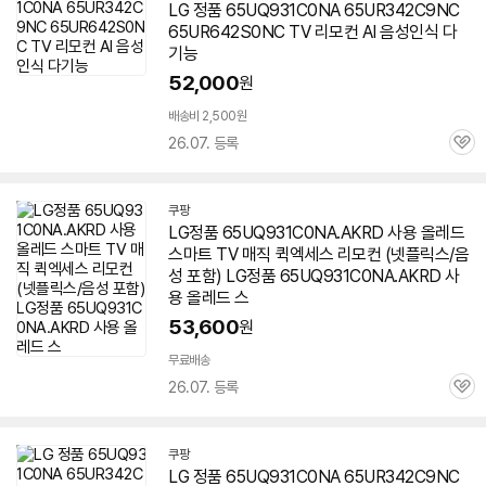
LG 정품
65UQ931C0NA
65UR342C9NC
65UR642S0NC TV 리모컨 AI 음성인식 다
기능
52,000
원
배송비 2,500원
26.07. 등록
관
심
쿠팡
LG정품 65UQ931C0NA.AKRD 사용 올레드
스마트 TV 매직 퀵엑세스 리모컨 (넷플릭스/음
성 포함) LG정품 65UQ931C0NA.AKRD 사
용 올레드 스
53,600
원
무료배송
26.07. 등록
관
심
쿠팡
LG 정품
65UQ931C0NA
65UR342C9NC