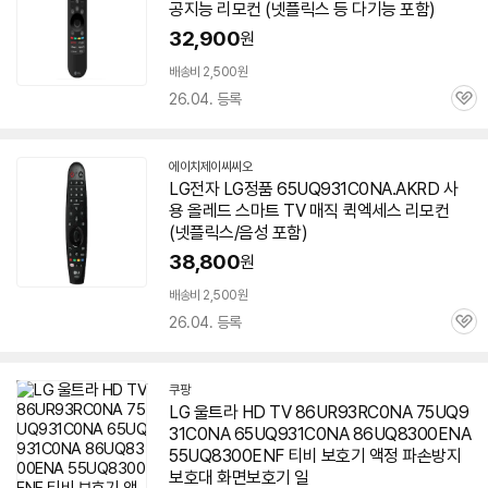
공지능 리모컨 (넷플릭스 등 다기능 포함)
버
페
32,900
원
이
배송비 2,500원
26.04. 등록
관
심
에이치제이씨씨오
네
LG전자 LG정품 65UQ931C0NA.AKRD 사
이
용 올레드 스마트 TV 매직 퀵엑세스 리모컨
버
페
(넷플릭스/음성 포함)
이
38,800
원
배송비 2,500원
26.04. 등록
관
심
쿠팡
LG 울트라 HD TV 86UR93RC0NA 75UQ9
31C0NA
65UQ931C0NA
86UQ8300ENA
55UQ8300ENF 티비 보호기 액정 파손방지
보호대 화면보호기 일