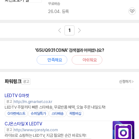
무료배송
26.04. 등록
관
심
1
'65UQ931C0NA' 검색결과 어떠셨나요?
만족해요
아쉬워요
파워링크
광고
신청하기
LEDTV G마켓
http://m.gmarket.co.kr
광고
LEDTV 주말까지 빠른 스타배송, 무료반품 혜택, 오늘 주문 내일도착!
G마켓베스트
슈퍼딜특가
스타배송
꼭멤버십
CJ온스타일 X LEDTV
네이버페이
http://www.cjonstyle.com
광고
라이브로 쇼핑하는 LEDTV, 지금 필요한 순간 바로도착!