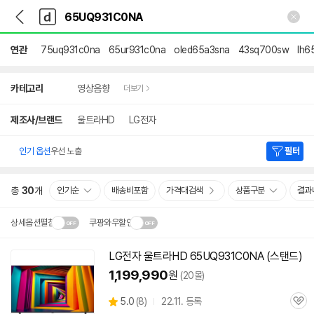
뒤
다
본문 바로가기
다
로
나
나
가
와
와
기
메
연관
75uq931c0na
65ur931c0na
oled65a3sna
43sq700sw
lh6
인
상
카테고리
영상음향
더보기
세
검
색
제조사/브랜드
울트라HD
LG전자
인기 옵션
우선 노출
필터
총
30
개
인기순
배송비포함
가격대검색
상품구분
결과
상세옵션펼침
쿠팡와우할인
설치 환경·지역에 따라
LG전자 울트라HD
65UQ931C0NA
(스탠드)
닫
배송·설치비가 달라집니다.
1,199,990
원
(20몰)
기
상
5.0
(
8)
22.11. 등록
관
별