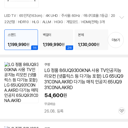
품
심
점
리
뷰
LED TV
/
65인치(163cm)
/
4K UHD
/
주사율: 60Hz
/
에너지효율: 1등급
/
20
22년형
/
HDR10
/
HLG
/
ALLM
/
HGIG
/
게임모드
/
HDMI(전체): 3개
정
보
펼
스탠드
벽걸이
본체
치
더보기
기
1,199,990
1,199,990
1,130,000
원
원
원
1위
2위
쿠팡
LG 정품 86UQ9300KNA 사용 TV인공지능
리모컨 (넷플릭스 등 다기능 포함) LG 65UQ9
31C0NA.AKRD 다기능 매직 인공지 65UQ9
31C0NA.AKRD
54,600
원
무료배송
26.08. 등록
관
심