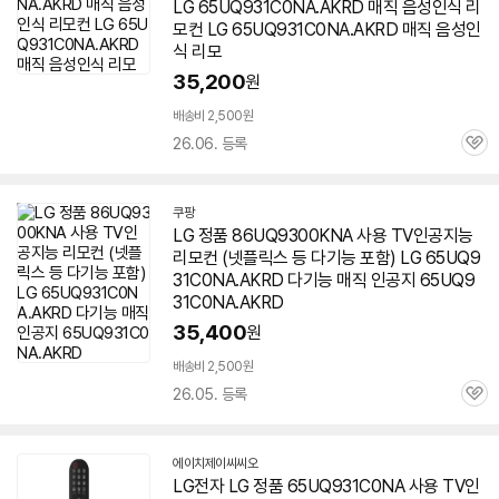
LG 65UQ931C0NA.AKRD 매직 음성인식 리
모컨 LG 65UQ931C0NA.AKRD 매직 음성인
식 리모
35,200
원
배송비 2,500원
26.06. 등록
관
심
쿠팡
LG 정품 86UQ9300KNA 사용 TV인공지능
리모컨 (넷플릭스 등 다기능 포함) LG 65UQ9
31C0NA.AKRD 다기능 매직 인공지 65UQ9
31C0NA.AKRD
35,400
원
배송비 2,500원
26.05. 등록
관
심
에이치제이씨씨오
네
LG전자 LG 정품
65UQ931C0NA
사용 TV인
이