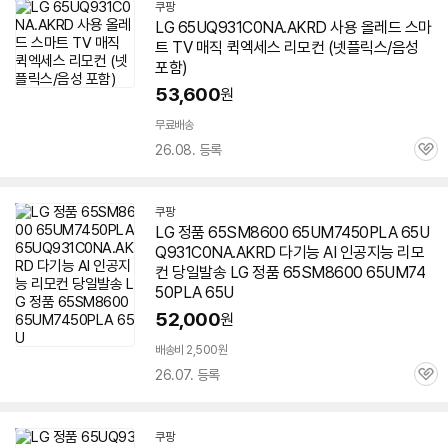
쿠팡
LG 65UQ931C0NA.AKRD 사용 올레드 스마
트 TV 매직 퀵엑세스 리모컨 (넷플릭스/음성
포함)
53,600
원
무료배송
26.08. 등록
관
심
쿠팡
LG 정품 65SM8600 65UM7450PLA 65U
Q931C0NA.AKRD 다기능 AI 인공지능 리모
컨 당일발송 LG 정품 65SM8600 65UM74
50PLA 65U
52,000
원
배송비 2,500원
26.07. 등록
관
심
쿠팡