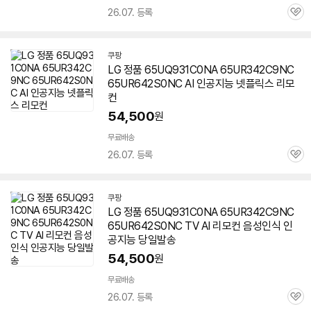
26.07. 등록
관
심
쿠팡
LG 정품
65UQ931C0NA
65UR342C9NC
65UR642S0NC AI 인공지능 넷플릭스 리모
컨
54,500
원
무료배송
26.07. 등록
관
심
쿠팡
LG 정품
65UQ931C0NA
65UR342C9NC
65UR642S0NC TV AI 리모컨 음성인식 인
공지능 당일발송
54,500
원
무료배송
26.07. 등록
관