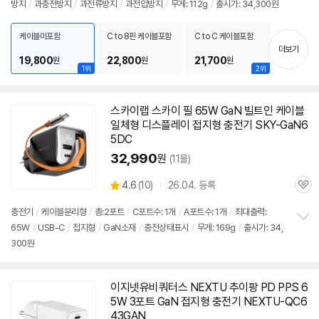
방지
/
과충전방지
/
과전류방지
/
과전압방지
/
무게: 112g
/
출시가: 34,300원
보
펼
치
케이블미포함
C to 8핀 케이블포함
C to C 케이블포함
기
더보기
19,800
22,800
21,700
원
원
원
1위
2위
스카이랩 스카이 필
65W
GaN 빌트인 케이블
일체형 디스플레이 접지형
충전기
SKY-GaN6
5DC
32,990
원
(11몰)
상
4.6
(
10)
26.04. 등록
관
별
품
심
점
충전기
/
케이블분리형
/
총:2포트
/
C포트수: 1개
/
A포트수: 1개
/
최대출력:
리
65W
/
USB-C
/
접지형
/
GaN소재
/
충전상태표시
/
무게: 169g
/
출시가: 34,
정
뷰
300원
보
펼
치
기
이지넷유비쿼터스 NEXTU 추이팡 PD PPS
6
5W
3포트 GaN 접지형
충전기
NEXTU-QC6
43GAN