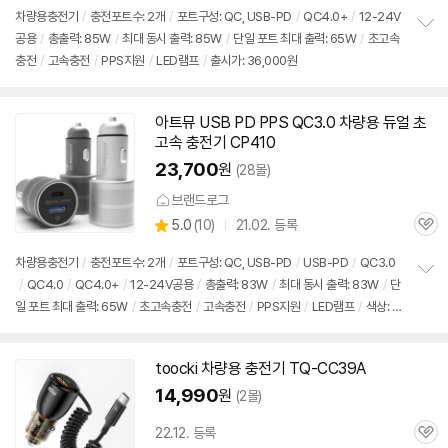
품
심
점
차량용
충전기
/
충전포트수: 2개
/
포트구성: QC, USB-PD
/
QC4.0+
/
12-24V
리
공용
/
총출력: 85W
/
최대 동시 출력: 85W
/
단일 포트 최대 출력:
65W
/
초고속
정
뷰
충전
/
고속
충전
/
PPS지원
/
LED램프
/
출시가: 36,000원
보
펼
치
기
아트뮤 USB PD PPS QC3.0 차량용 듀얼 초
고속
충전기
CP410
23,700
원
(28몰)
브랜드로그
상
5.0
(
10)
21.02. 등록
관
별
품
심
점
차량용
충전기
/
충전포트수: 2개
/
포트구성: QC, USB-PD
/
USB-PD
/
QC3.0
리
/
QC4.0
/
QC4.0+
/
12-24V공용
/
총출력: 83W
/
최대 동시 출력: 83W
/
단
정
뷰
일 포트 최대 출력:
65W
/
초고속충전
/
고속
충전
/
PPS지원
/
LED램프
/
색상: 실
보
펼
버, 그레이
/
출시가: 36,000원
치
기
toocki 차량용
충전기
TQ-CC39A
14,990
원
(2몰)
22.12. 등록
관