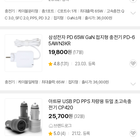
관
심
충전기
/
케이블분리형
/
총:1포트
/
C포트수: 1개
/
최대출력:
65W
/
고속
충전: Q
C 3.0, SFC 2.0, PPS, PD 3.2
/
접지형
/
GaN소재
/
출시가: 36,000원
정
보
펼
치
삼성전자 PD
65W
GaN 접지형
충전기
PD-6
기
5AWN3KR
19,800
원
(17몰)
상
4.8
(
131)
23.03. 등록
관
별
품
심
점
리
충전기
/
케이블일체형
/
최대출력:
65W
/
접지형
/
출시가: 36,000원
뷰
정
보
아트뮤 USB PD PPS 차량용 듀얼 초고속
충
펼
전기
CP420
치
기
25,700
원
(32몰)
브랜드로그
상
5.0
(
4)
21.12. 등록
관
별