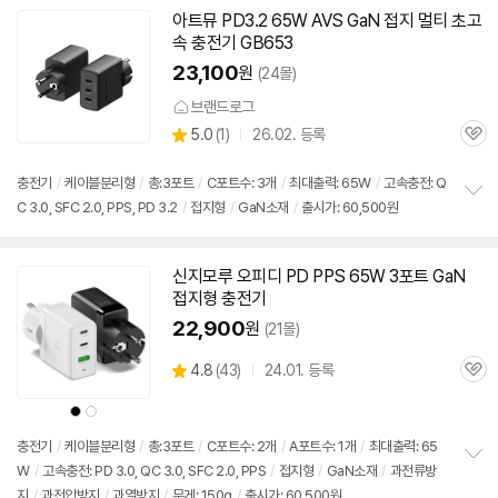
아트뮤 PD3.2
65W
AVS GaN 접지 멀티 초고
속
충전기
GB653
23,100
원
(24몰)
브랜드로그
상
5.0
(
1)
26.02. 등록
관
별
품
심
점
리
충전기
/
케이블분리형
/
총:3포트
/
C포트수: 3개
/
최대출력:
65W
/
고속
충전: Q
뷰
C 3.0, SFC 2.0, PPS, PD 3.2
/
접지형
/
GaN소재
/
출시가: 60,500원
정
보
펼
치
신지모루 오피디 PD PPS
65W
3포트 GaN
기
접지형
충전기
22,900
원
(21몰)
상
4.8
(
43)
24.01. 등록
관
별
품
심
점
상
상
리
품
품
색
색
뷰
상
상
충전기
/
케이블분리형
/
총:3포트
/
C포트수: 2개
/
A포트수: 1개
/
최대출력:
65
W
/
고속
충전: PD 3.0, QC 3.0, SFC 2.0, PPS
/
접지형
/
GaN소재
/
과전류방
정
지
/
과전압방지
/
과열방지
/
무게: 150g
/
출시가: 60,500원
보