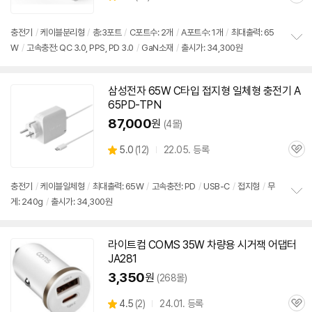
관
별
품
심
점
리
충전기
/
케이블분리형
/
총:3포트
/
C포트수: 2개
/
A포트수: 1개
/
최대출력:
65
뷰
W
/
고속
충전: QC 3.0, PPS, PD 3.0
/
GaN소재
/
출시가: 34,300원
정
보
펼
치
삼성전자
65W
C타입 접지형 일체형
충전기
A
기
65PD-TPN
87,000
원
(4몰)
상
5.0
(
12)
22.05. 등록
관
별
품
심
점
리
충전기
/
케이블일체형
/
최대출력:
65W
/
고속
충전: PD
/
USB-C
/
접지형
/
무
뷰
게: 240g
/
출시가: 34,300원
정
보
펼
치
라이트컴 COMS 35W 차량용 시거잭 어댑터
기
JA281
3,350
원
(268몰)
상
4.5
(
2)
24.01. 등록
관
별