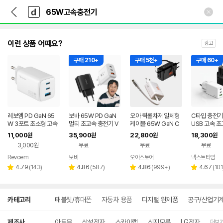
뒤
다
본문 바로가기
다
로
나
나
가
와
와
기
메
인
이런 상품 어때요?
광고
구매 210+
구매 5천+
구매 60+
레보엠 PD GaN 65
보바 65W PD GaN
오아 퀵롤차저 일체형
C타입 충전기
W 3포트 초소형 고속
멀티 초고속 충전기 V
케이블 65W GaN C
USB 고속 
충전기 화이트
A-202
타입 초고속 2포트 멀
기 접지 멀티 
11,000
35,900
22,800
18,300
원
원
원
원
티 고속 핸드폰 충전기
AN
3,000원
무료
무료
무료
Revoem
보바
오아스토어
넥스트타임
네이버
리
리
리
페이
리
4.79
(
143
)
4.86
(
587
)
4.86
(
999+
)
4.67
(
101
별
별
별
별
뷰
뷰
뷰
뷰
점
점
점
점
수
수
수
수
상
카테고리
태블릿/휴대폰
자동차 용품
디지털 완제품
공구/산업기
세
검
색
제조사
아트뮤
삼성전자
스카이랩
신지모루
LG전자
더보