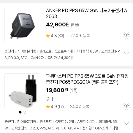
펼
치
ANKER PD PPS
65W
GaN 나노2
충전기
A
기
2663
42,900
원
(8몰)
상
4.8
(
33)
22.09. 등록
관
별
품
심
점
리
충전기
/
케이블분리형
/
총:1포트
/
C포트수: 1개
/
최대출력:
65W
/
고속
충전: PP
뷰
S, PD 3.0, SFC
/
GaN소재
/
출시가: 34,300원
정
보
펼
치
파워마스터 PD PPS
65W
3포트 GaN 접지형
기
충전기
PG65PDG2C1A (케이블미포함)
19,800
원
(4몰)
1
상
상
4.9
(
17)
24.07. 등록
품
관
별
의
상
상
품
심
품
품
점
견
색
색
리
상
상
충전기
/
케이블분리형
/
총:3포트
/
C포트수: 2개
/
A포트수: 1개
/
최대출력:
65
뷰
W
/
고속
충전: SFC 2.0, PPS, AFC, PD 3.0, QC 4+
/
접지형
/
GaN소재
/
과열
정