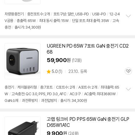
품
심
점
리
차량용
충전기
/
충전포트수: 2개
/
포트구성: 일반, USB-PD
/
USB-PD
/
12-24
뷰
V공용
/
총출력:
65W
/
최대 동시 출력: 15W
/
단일 포트 최대 출력: 35W
/
고속
정
충전
/
출시가: 34,300원
보
펼
치
기
UGREEN PD
65W
7포트 GaN
충전기
CD2
68
59,900
원
(12몰)
상
5.0
(
1)
23.10. 등록
관
별
품
심
점
리
충전기
/
케이블분리형
/
총:7포트
/
C포트수: 2개
/
A포트수: 2개
/
최대출력:
65
뷰
W
/
고속
충전: QC 3.0, PPS, PD 3.0, AFC
/
AC:3구
/
AC출력: 최대3680W
/
정
GaN소재
/
과전류방지
/
과전압방지
/
출시가: 34,300원
보
펼
치
기
고랩 링크비 PD PPS
65W
GaN
충전기
GLP
D
65W
1A1C
9,900
원
(24몰)