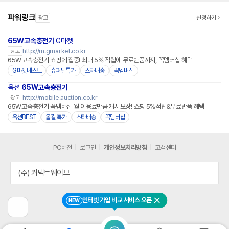
파워링크
광고
신청하기
65W고속충전기
G마켓
http://m.gmarket.co.kr
광고
65W고속충전기 쇼핑에 집중! 최대 5% 적립에 무료반품까지, 꼭멤버십 혜택
G마켓베스트
슈퍼딜특가
스타배송
꼭멤버십
옥션
65W고속충전기
http://mobile.auction.co.kr
광고
65W고속충전기 꼭멤버십 월 이용료만큼 캐시보장! 쇼핑 5%적립&무료반품 혜택
옥션BEST
올킬 특가
스타배송
꼭멤버십
PC버전
로그인
개인정보처리방침
고객센터
(주) 커넥트웨이브
인터넷 가입 비교 서비스 오픈
NEW
닫기
이
전
페