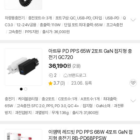
심
차량용
충전기
/
충전포트수: 3개
/
포트구성: QC, USB-PD, C타입
/
USB-PD
/
Q
C3.0
/
12-24V공용
/
총출력: 110W
/
단일 포트 최대 출력:
65W
/
초고속충전
정
/
고속
충전
/
PPS지원
/
출시가: 36,000원
보
펼
치
기
아트뮤 PD PPS
65W
2포트 GaN 접지형
충
전기
GC720
36,190
원
(2몰)
2
브랜드로그
상
상
3.7
(
3)
23.06. 등록
품
관
별
의
상
상
품
심
품
품
점
견
색
색
리
상
상
충전기
/
케이블분리형
/
총:2포트
/
C포트수: 1개
/
A포트수: 1개
/
최대출력:
뷰
65W
/
고속
충전: SFC 2.0, PPS, PD 3.0, QC 4+
/
접지형
/
GaN소재
/
과전류
정
방지
/
과전압방지
/
과열방지
/
무게: 136g
/
출시가: 31,800원
보
펼
치
기
이엠텍 레드빗 PD PPS 68W 4포트 GaN 접
지형
충전기
RB-PD68PPSW