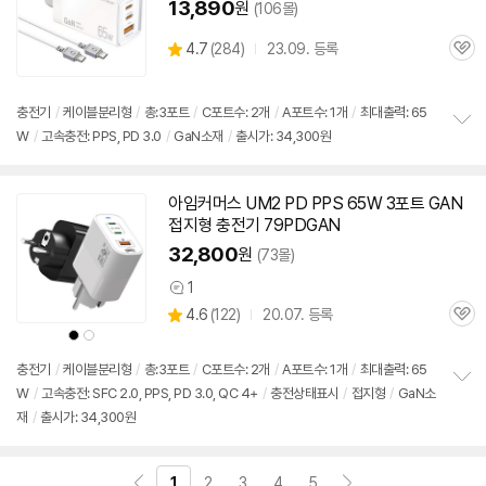
13,890
원
(106몰)
상
4.7
(
284)
23.09. 등록
관
별
품
심
점
리
충전기
/
케이블분리형
/
총:3포트
/
C포트수: 2개
/
A포트수: 1개
/
최대출력:
65
뷰
W
/
고속
충전: PPS, PD 3.0
/
GaN소재
/
출시가: 34,300원
정
보
펼
치
아임커머스 UM2 PD PPS
65W
3포트 GAN
기
접지형
충전기
79PDGAN
32,800
원
(73몰)
1
상
상
4.6
(
122)
20.07. 등록
품
관
별
의
상
상
품
심
품
품
점
견
색
색
리
상
상
충전기
/
케이블분리형
/
총:3포트
/
C포트수: 2개
/
A포트수: 1개
/
최대출력:
65
뷰
W
/
고속
충전: SFC 2.0, PPS, PD 3.0, QC 4+
/
충전상태표시
/
접지형
/
GaN소
정
재
/
출시가: 34,300원
보
펼
치
기
1
2
3
4
5