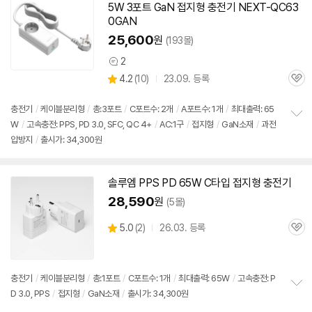
기
5W
3포트 GaN 접지형
충전기
NEXT-QC63
0GAN
25,600
원
(193몰)
2
상
상
4.2
(
10)
23.09. 등록
품
관
별
의
품
심
점
견
리
충전기
/
케이블분리형
/
총:3포트
/
C포트수: 2개
/
A포트수: 1개
/
최대출력:
65
뷰
W
/
고속
충전: PPS, PD 3.0, SFC, QC 4+
/
AC:1구
/
접지형
/
GaN소재
/
과전
정
압방지
/
출시가: 34,300원
보
펼
치
기
솔루엠 PPS PD
65W
C타입 접지형
충전기
28,590
원
(5몰)
상
5.0
(
2)
26.03. 등록
관
별
품
심
점
리
뷰
충전기
/
케이블분리형
/
총:1포트
/
C포트수: 1개
/
최대출력:
65W
/
고속
충전: P
D 3.0, PPS
/
접지형
/
GaN소재
/
출시가: 34,300원
정
보