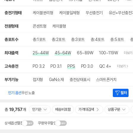
충전기형태
케이블분리형
케이블일체형
무선충전기
유선+무선충전
전원형태
콘센트형
케이블형
총포트수
총:1포트
총:2포트
총:3포트
총:4포트
총:5포트
총
최대출력
25~44W
45~64W
65~89W
100~119W
더보기
고속충전
PD 3.2
PD 3.1
PPS
PD 3.0
QC 4+
더보기
부가기능
접지형
GaN소재
충전상태표시
스마트폰거치
인기 옵션
우선 노출
필터
총
19,757
개
인기순
배송비포함
가격대검색
상품구분
상세옵션펼침
쿠팡와우할인