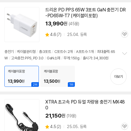
치
기
드리온 PD PPS
65W
3포트 GaN
충전기
DR
-PD
65W
-T7 (케이블미포함)
13,990
원
(45몰)
상
4.6
(
7)
25.04. 등록
관
별
품
심
점
리
충전기
/
케이블분리형
/
총:3포트
/
C포트수: 2개
/
A포트수: 1개
/
최대출력:
65
뷰
W
/
고속
충전: PPS, PD 3.0
/
GaN소재
/
무게: 150g
/
출시가: 34,300원
정
보
펼
케이블미포함
케이블포함
치
더보기
기
13,990
13,500
원
원
2위
1위
XTRA 초고속 PD 듀얼 차량용
충전기
MX48
0
21,150
원
(19몰)
상
4.5
(
2)
25.05. 등록
관
별