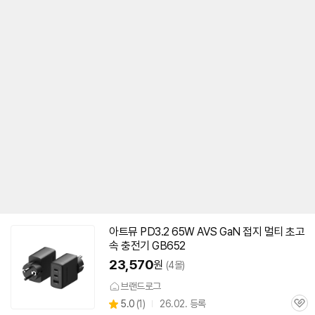
아트뮤 PD3.2
65W
AVS GaN 접지 멀티 초고
속
충전기
GB652
23,570
원
(4몰)
브랜드로그
상
5.0
(
1)
26.02. 등록
관
별