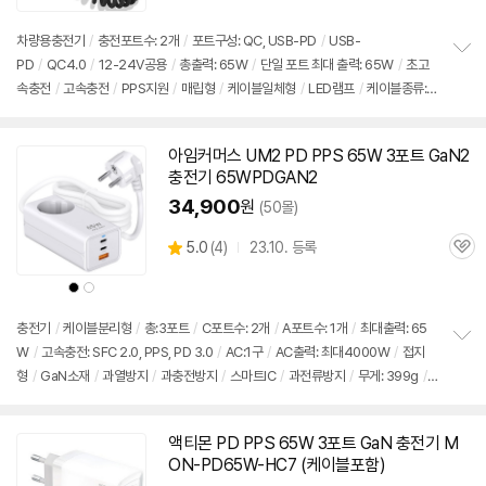
품
심
점
리
차량용
충전기
/
충전포트수: 2개
/
포트구성: QC, USB-PD
/
USB-
뷰
PD
/
QC4.0
/
12-24V공용
/
총출력:
65W
/
단일 포트 최대 출력:
65W
/
초고
정
속충전
/
고속
충전
/
PPS지원
/
매립형
/
케이블일체형
/
LED램프
/
케이블종류:
보
펼
C타입
/
출시가: 34,300원
치
기
아임커머스 UM2 PD PPS
65W
3포트 GaN2
충전기
65WPDGAN2
34,900
원
(50몰)
상
5.0
(
4)
23.10. 등록
관
별
품
심
점
상
상
리
품
품
색
색
뷰
상
상
충전기
/
케이블분리형
/
총:3포트
/
C포트수: 2개
/
A포트수: 1개
/
최대출력:
65
W
/
고속
충전: SFC 2.0, PPS, PD 3.0
/
AC:1구
/
AC출력: 최대4000W
/
접지
정
형
/
GaN소재
/
과열방지
/
과충전방지
/
스마트IC
/
과전류방지
/
무게: 399g
/
보
펼
출시가: 34,300원
치
기
액티몬 PD PPS
65W
3포트 GaN
충전기
M
ON-PD
65W
-HC7 (케이블포함)