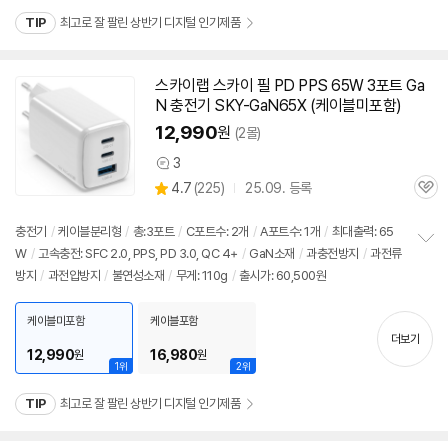
TIP
최고로 잘 팔린 상반기 디지털 인기제품
스카이랩 스카이 필 PD PPS
65W
3포트 Ga
N
충전기
SKY-GaN65X (케이블미포함)
12,990
원
(2몰)
3
상
상
4.7
(
225)
25.09. 등록
품
관
별
의
품
심
점
견
리
충전기
/
케이블분리형
/
총:3포트
/
C포트수: 2개
/
A포트수: 1개
/
최대출력:
65
뷰
W
/
고속
충전: SFC 2.0, PPS, PD 3.0, QC 4+
/
GaN소재
/
과충전방지
/
과전류
정
방지
/
과전압방지
/
불연성소재
/
무게: 110g
/
출시가: 60,500원
보
펼
치
케이블미포함
케이블포함
기
더보기
12,990
16,980
원
원
1위
2위
TIP
최고로 잘 팔린 상반기 디지털 인기제품