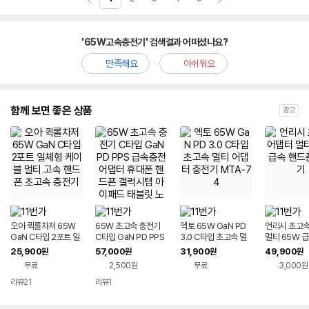
'65W고속충전기' 검색결과 어떠셨나요?
만족해요
아쉬워요
함께 보면 좋은 상품
광고
오아 퀵롤차저 65W
65W 초고속 충전기
엑토 65W GaN PD
언리시 초고속
GaN C타입 2포트 일
C타입 GaN PD PPS
3.0 C타입 초고속 멀
멀티 65W 
체형 케이블 멀티 고속
급속충전 어댑터 휴대
티 어댑터 충전기 MT
폰 충전기
25,900
57,000
31,900
49,900
원
원
원
원
핸드폰 초고속 충전기
폰 핸드폰 갤럭시탭 아
A-74
무료
2,500원
무료
3,000원
이패드 태블릿 노트북
여행용
리뷰
21
리뷰
1