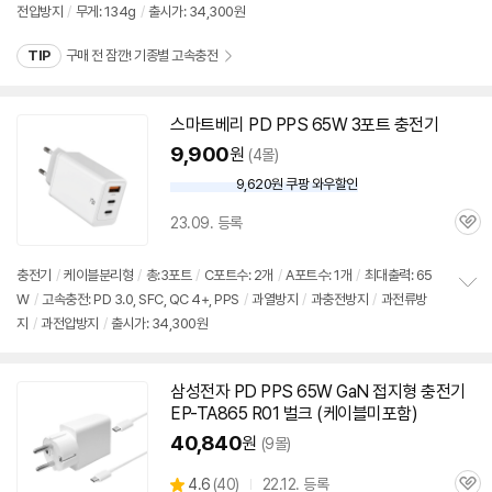
세부정보 열기/접기
전압방지
/
무게: 134g
/
출시가: 34,300원
보
펼
치
TIP
구매 전 잠깐! 기종별 고속충전
기
스마트베리 PD PPS
65W
3포트
충전기
9,900
원
(4몰)
9,620원 쿠팡 와우할인
와
우
23.09. 등록
할
관
인
심
가
충전기
/
케이블분리형
/
총:3포트
/
C포트수: 2개
/
A포트수: 1개
/
최대출력:
65
W
/
고속
충전: PD 3.0, SFC, QC 4+, PPS
/
과열방지
/
과충전방지
/
과전류방
정
지
/
과전압방지
/
출시가: 34,300원
보
펼
치
기
삼성전자 PD PPS
65W
GaN 접지형
충전기
EP-TA865 R01 벌크 (케이블미포함)
40,840
원
(9몰)
상
4.6
(
40)
22.12. 등록
관