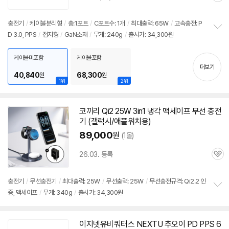
별
품
심
점
리
충전기
/
케이블분리형
/
총:1포트
/
C포트수: 1개
/
최대출력:
65W
/
고속
충전: P
뷰
D 3.0, PPS
/
접지형
/
GaN소재
/
무게: 240g
/
출시가: 34,300원
정
보
펼
케이블미포함
케이블포함
치
더보기
기
40,840
68,300
원
원
1위
2위
코끼리 Qi2 25W 3in1 냉각 맥세이프 무선
충전
기
(갤럭시/애플워치용)
89,000
원
(1몰)
26.03. 등록
관
심
충전기
/
무선
충전기
/
최대출력: 25W
/
무선출력: 25W
/
무선충전규격: Qi2.2 인
증, 맥세이프
/
무게: 340g
/
출시가: 34,300원
정
보
펼
치
이지넷유비쿼터스 NEXTU 추오이 PD PPS
6