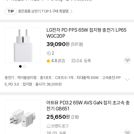
펼
치
TIP
충전용품 상반기 TOP3 구매 폭발템
기
LG전자 PD PPS
65W
접지형
충전기
LP65
WGC20P
39,090
원
(561몰)
2
상
상
4.8
(
62)
23.04. 등록
품
관
별
의
상
상
품
심
품
품
점
견
색
색
리
상
상
충전기
/
케이블분리형
/
총:1포트
/
C포트수: 1개
/
최대출력:
65W
/
고속
충전: PP
뷰
S, PD 3.0
/
접지형
/
출시가: 36,000원
정
보
펼
치
아트뮤 PD3.2
65W
AVS GaN 접지 초고속
충
기
전기
GB651
25,650
원
(2몰)
브랜드로그
26.02. 등록