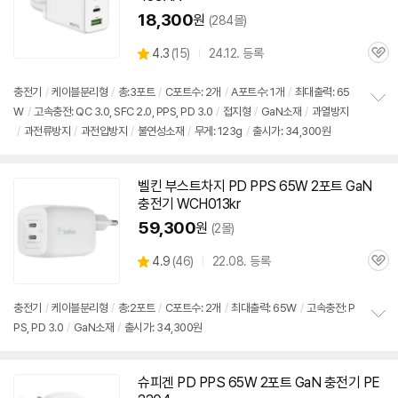
18,300
원
(284몰)
상
4.3
(
15)
24.12. 등록
관
별
품
심
점
리
충전기
/
케이블분리형
/
총:3포트
/
C포트수: 2개
/
A포트수: 1개
/
최대출력:
65
뷰
W
/
고속
충전: QC 3.0, SFC 2.0, PPS, PD 3.0
/
접지형
/
GaN소재
/
과열방지
정
/
과전류방지
/
과전압방지
/
불연성소재
/
무게: 123g
/
출시가: 34,300원
보
펼
치
기
벨킨 부스트차지 PD PPS
65W
2포트 GaN
충전기
WCH013kr
59,300
원
(2몰)
상
4.9
(
46)
22.08. 등록
관
별
품
심
점
리
충전기
/
케이블분리형
/
총:2포트
/
C포트수: 2개
/
최대출력:
65W
/
고속
충전: P
뷰
PS, PD 3.0
/
GaN소재
/
출시가: 34,300원
정
보
펼
치
슈피겐 PD PPS
65W
2포트 GaN
충전기
PE
기