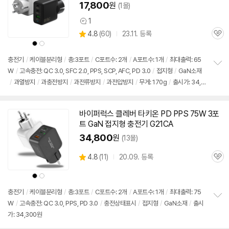
17,800
원
(1몰)
1
상
상
4.8
(
60)
23.11. 등록
품
관
별
의
상
상
품
심
품
품
점
견
색
색
리
상
상
충전기
/
케이블분리형
/
총:3포트
/
C포트수: 2개
/
A포트수: 1개
/
최대출력:
65
뷰
W
/
고속
충전: QC 3.0, SFC 2.0, PPS, SCP, AFC, PD 3.0
/
접지형
/
GaN소재
정
/
과열방지
/
과충전방지
/
과전류방지
/
과전압방지
/
무게: 170g
/
출시가: 34,3
보
펼
00원
치
기
바이퍼럭스 클레버 타키온 PD PPS 75W 3포
트 GaN 접지형
충전기
G21CA
34,800
원
(13몰)
상
4.8
(
11)
20.09. 등록
관
별
품
심
점
상
상
리
품
품
색
색
뷰
상
상
충전기
/
케이블분리형
/
총:3포트
/
C포트수: 2개
/
A포트수: 1개
/
최대출력: 75
W
/
고속
충전: QC 3.0, PPS, PD 3.0
/
충전상태표시
/
접지형
/
GaN소재
/
출시
정
가: 34,300원
보
펼