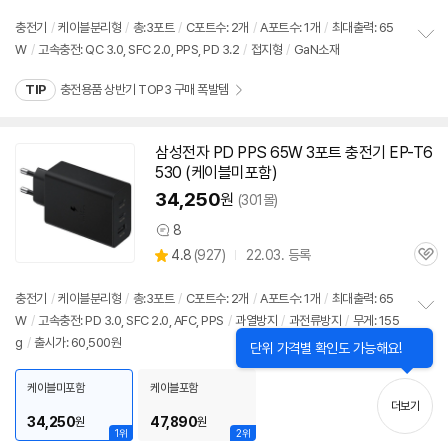
품
심
점
리
충전기
/
케이블분리형
/
총:3포트
/
C포트수: 2개
/
A포트수: 1개
/
최대출력:
65
뷰
W
/
고속
충전: QC 3.0, SFC 2.0, PPS, PD 3.2
/
접지형
/
GaN소재
정
보
TIP
충전용품 상반기 TOP3 구매 폭발템
펼
치
기
삼성전자 PD PPS
65W
3포트
충전기
EP-T6
530 (케이블미포함)
34,250
원
(301몰)
8
상
상
4.8
(
927)
22.03. 등록
품
관
별
의
품
심
점
견
리
충전기
/
케이블분리형
/
총:3포트
/
C포트수: 2개
/
A포트수: 1개
/
최대출력:
65
뷰
W
/
고속
충전: PD 3.0, SFC 2.0, AFC, PPS
/
과열방지
/
과전류방지
/
무게: 155
정
g
/
출시가: 60,500원
보
펼
치
케이블미포함
케이블포함
기
더보기
34,250
47,890
원
원
1위
2위