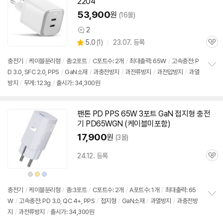
2204
53,900
원
(16몰)
2
상
상
5.0
(
1)
23.07. 등록
품
관
별
의
품
심
점
견
충전기
/
케이블분리형
/
총:2포트
/
C포트수: 2개
/
최대출력:
65W
/
고속
충전: P
리
D 3.0, SFC 2.0, PPS
/
GaN소재
/
과충전방지
/
과전류방지
/
과전압방지
/
과열
정
뷰
방지
/
무게: 123g
/
출시가: 34,300원
보
펼
치
기
팬톤 PD PPS
65W
3포트 GaN 접지형
충전
기
PD65WGN (케이블미포함)
17,900
원
(3몰)
24.12. 등록
관
심
상
상
상
품
품
품
색
색
색
상
상
상
충전기
/
케이블분리형
/
총:3포트
/
C포트수: 2개
/
A포트수: 1개
/
최대출력:
65
W
/
고속
충전: PD 3.0, QC 4+, PPS
/
접지형
/
GaN소재
/
과열방지
/
과충전방
정
지
/
과전류방지
/
출시가: 34,300원
보
펼