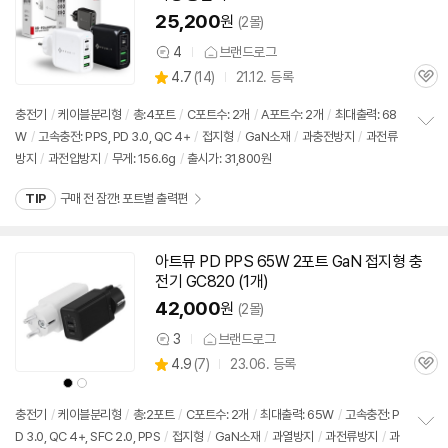
25,200
원
(2몰)
4
브랜드로그
상
상
4.7
(
14)
21.12. 등록
품
관
별
의
품
심
점
견
충전기
/
케이블분리형
/
총:4포트
/
C포트수: 2개
/
A포트수: 2개
/
최대출력: 68
리
W
/
고속
충전: PPS, PD 3.0, QC 4+
/
접지형
/
GaN소재
/
과충전방지
/
과전류
정
뷰
방지
/
과전압방지
/
무게: 156.6g
/
출시가: 31,800원
보
펼
치
TIP
구매 전 잠깐! 포트별 출력편
기
아트뮤 PD PPS
65W
2포트 GaN 접지형
충
전기
GC820 (1개)
42,000
원
(2몰)
3
브랜드로그
상
상
4.9
(
7)
23.06. 등록
품
관
별
의
상
상
품
심
품
품
점
견
색
색
리
상
상
충전기
/
케이블분리형
/
총:2포트
/
C포트수: 2개
/
최대출력:
65W
/
고속
충전: P
뷰
D 3.0, QC 4+, SFC 2.0, PPS
/
접지형
/
GaN소재
/
과열방지
/
과전류방지
/
과
정