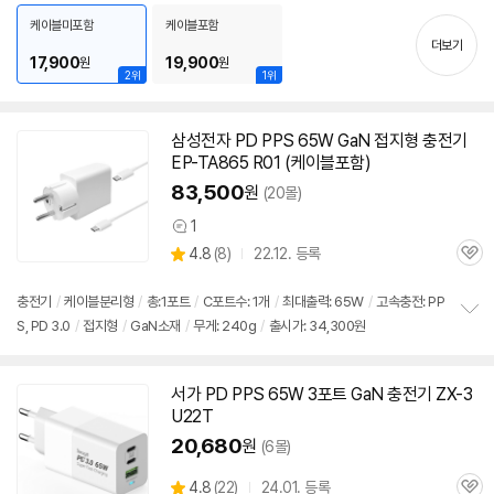
치
케이블미포함
케이블포함
기
더보기
17,900
19,900
원
원
2위
1위
삼성전자 PD PPS
65W
GaN 접지형
충전기
EP-TA865 R01 (케이블포함)
83,500
원
(20몰)
1
상
상
4.8
(
8)
22.12. 등록
품
관
별
의
품
심
점
견
리
충전기
/
케이블분리형
/
총:1포트
/
C포트수: 1개
/
최대출력:
65W
/
고속
충전: PP
뷰
S, PD 3.0
/
접지형
/
GaN소재
/
무게: 240g
/
출시가: 34,300원
정
보
펼
치
서가 PD PPS
65W
3포트 GaN
충전기
ZX-3
기
U22T
20,680
원
(6몰)
상
4.8
(
22)
24.01. 등록