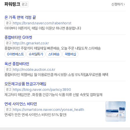
파워링크
광고
신청하기
온 가족 면역 걱정 끝
네이버페이 플러스
https://brand.naver.com/rabenhorst
광고
아이부터 어른까지, 매일 아침 이뮨샷 하나면 충분합니다
종합비타민 G마켓
http://m.gmarket.co.kr
광고
종합비타민 주말까지 매일매일 빠른배송, 오늘 주문 내일도착 스타배송
G마켓베스트
슈퍼딜특가
스타배송
꼭멤버십
옥션 종합비타민
http://mobile.auction.co.kr
광고
종합비타민 꼭멤버십 월 이용료만큼 캐시보장! 쇼핑 5%적립&무료반품 혜택
모든재고상품 현금고가매입
https://blog.naver.com/parkcy3890
광고
재고처리 매입전문 . 화장품 건강기능식 식품 의류 신발 속옷및 잡화일채
연세 사이언스 비타민
네이버페이 플러스
https://smartstore.naver.com/yonsei_health
광고
연세가 만든 연세 사이언스 비타민 51% 할인!