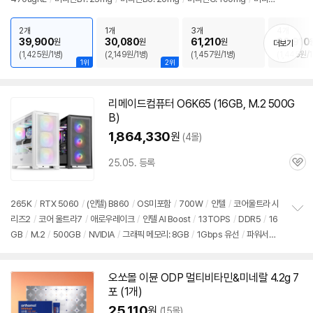
보
펼
D: 10ug
/
비타민K: 80ug
/
셀렌: 55ug
/
나이아신: 60mgNE
/
비오틴:
치
170ug
/
판토텐산: 7mg
/
엽산: 680ugDFE
/
아연: 10mg
/
구리: 0.8mg
/
망
2개
1개
3개
4개
기
39,900
30,080
61,210
80,910
원
원
원
더보기
간: 3mg
/
철분: 7.2mg
/
크롬: 30ug
/
몰리브덴: 65ug
/
[효능] 철분흡수
/
눈건
(1,425원/1병)
(2,149원/1병)
(1,457원/1병)
(1,445원/1
강
/
피부건강
/
관절,뼈건강
/
영양보충
/
면역력
/
혈액응고
/
콜레스테롤감소
/
에
1위
2위
너지생산
/
태아발달
/
칼슘흡수
/
항산화
리메이드컴퓨터 O6K65 (16GB, M.2 500G
B)
1,864,330
원
(4몰)
25.05. 등록
관
심
265K
/
RTX 5060
/
(인텔) B860
/
OS미포함
/
700W
/
인텔
/
코어울트라 시
리즈2
/
코어 울트라7
/
애로우레이크
/
인텔 AI Boost
/
13TOPS
/
DDR5
/
16
정
GB
/
M.2
/
500GB
/
NVIDIA
/
그래픽 메모리: 8GB
/
1Gbps 유선
/
파워서플
보
펼
라이
/
미들타워
/
용도: 게임용
치
기
오쏘몰 이뮨 ODP 멀티비타민&미네랄 4.2g 7
포 (1개)
25,110
원
(15몰)