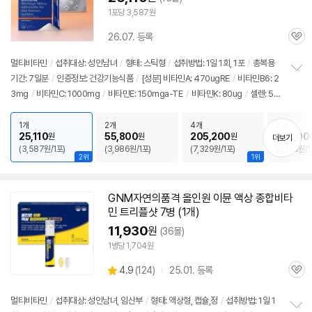
1포당 3,587원
26.07. 등록
관
심
멀티비타민
/
섭취대상: 성인남녀
/
형태: 스틱형
/
섭취방법: 1일 1회, 1포
/
총복용
기간: 7일분
/
인증정보: 건강기능식품
/
[성분] 비타민A: 470ugRE
/
비타민B6: 2
정
3mg
/
비타민C: 1000mg
/
비타민E: 150mga-TE
/
비타민K: 80ug
/
셀렌: 50
보
펼
ug
/
나이아신: 70mgNE
/
비오틴: 170ug
/
판토텐산: 7mg
/
엽산: 1360ug
/
치
요오드: 150ug
/
아연: 10mg
/
구리: 0.5mg
/
망간: 2mg
/
철분: 7.2mg
/
베타
1개
2개
4개
6개
기
25,110
55,800
205,200
258,00
원
원
원
더보기
카로틴: 6mg
/
크롬: 30ug
/
몰리브덴: 65ug
/
[효능] 태아발달
/
항산화
/
콜레스
(3,587원/1포)
(3,986원/1포)
(7,329원/1포)
(6,143원/1
테롤감소
/
피부건강
/
철분흡수
/
영양보충
/
혈액응고
/
면역력
/
눈건강
/
에너지
2위
1위
생산
/
갑상선기능 지원
GNM자연의품격 올인원 이뮨 액상 종합비타
민 트리플샷 7병 (1개)
11,930
원
(36몰)
1병당 1,704원
상
4.9
(
124)
25.01. 등록
관
별
품
심
점
리
멀티비타민
/
섭취대상: 성인남녀, 임산부
/
형태: 액상형, 캡슐,정
/
섭취방법: 1일 1