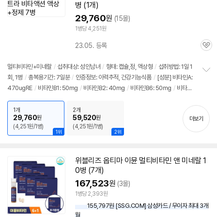
병 (1개)
29,760
원
(15몰)
1병당 4,251원
23.05. 등록
관
심
멀티비타민+미네랄
/
섭취대상: 성인남녀
/
형태: 캡슐,정, 액상형
/
섭취방법: 1일 1
세부정보 열기/접기
회, 1병
/
총복용기간: 7일분
/
인증정보: 이력추적, 건강기능식품
/
[성분] 비타민A:
정
470ugRE
/
비타민B1: 50mg
/
비타민B2: 40mg
/
비타민B6: 50mg
/
비타민
보
펼
B12: 75ug
/
비타민C: 100mg
/
비타민D: 25ug
/
비타민E: 150mga-TE
/
비타
치
민K: 80ug
/
셀렌: 55ug
/
나이아신: 70mgNE
/
비오틴: 200ug
/
판토텐산: 50
1개
2개
기
29,760
59,520
원
원
더보기
mg
/
엽산: 800ug
/
요오드: 150ug
/
아연: 12mg
/
구리: 0.5mg
/
망간: 3mg
(4,251원/1병)
(4,251원/1병)
/
철분: 3.6mg
/
크롬: 35ug
/
몰리브덴: 65ug
/
[효능] 관절,뼈건강
/
갑상선기
1위
2위
능 지원
/
태아발달
/
영양보충
/
콜레스테롤감소
/
면역력
/
칼슘흡수
/
눈건강
/
피
부건강
/
적혈구생성 촉진
/
혈액응고
/
항산화
/
에너지생산
/
철분흡수
/
복합: 21
위블리즈 옵티마 이뮨 멀티비타민 앤 미네랄 1
종
0병 (7개)
167,523
원
(3몰)
1병당 2,393원
155,797원 [SSG.COM] 삼성카드 / 무이자 최대 3개
월