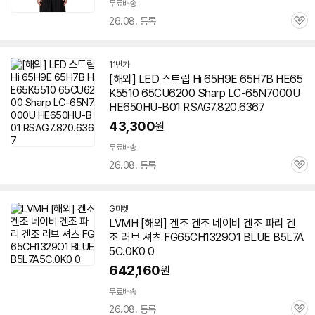
무료배송
26.08. 등록
관
심
11번가
[해외] LED 스트립 Hi 65H9E 65H7B HE65
K5510 65CU6200 Sharp LC-65N7000U
HE650HU-B01 RSAG7.820.6367
43,300
원
무료배송
26.08. 등록
관
심
G마켓
LVMH [해외] 겐조 겐조 네이비 겐조 파리 겐
조 러브 셔츠 FG65CH1329O1 BLUE B5L7A
5C.0K0 0
642,160
원
무료배송
26.08. 등록
관