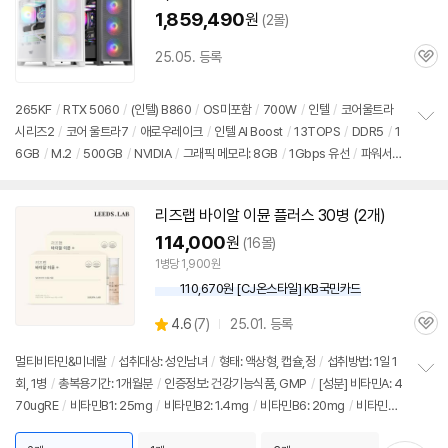
1,859,490
원
(2몰)
건강
25.05. 등록
관
심
265KF
/
RTX 5060
/
(인텔) B860
/
OS미포함
/
700W
/
인텔
/
코어울트라
시리즈2
/
코어 울트라7
/
애로우레이크
/
인텔 AI Boost
/
13TOPS
/
DDR5
/
1
정
6GB
/
M.2
/
500GB
/
NVIDIA
/
그래픽 메모리: 8GB
/
1Gbps 유선
/
파워서플
보
펼
라이
/
미들타워
/
용도: 게임용
치
기
리즈랩 바이알 이뮨 플러스 30병 (2개)
114,000
원
(16몰)
1병당 1,900원
110,670원 [CJ온스타일] KB국민카드
상
4.6
(
7)
25.01. 등록
관
별
품
심
점
멀티비타민&미네랄
/
섭취대상: 성인남녀
/
형태: 액상형, 캡슐,정
/
섭취방법: 1일 1
리
회, 1병
/
총복용기간: 1개월분
/
인증정보: 건강기능식품, GMP
/
[성분] 비타민A: 4
정
뷰
70ugRE
/
비타민B1: 25mg
/
비타민B2: 1.4mg
/
비타민B6: 20mg
/
비타민B1
보
펼
2: 2.4ug
/
비타민C: 150mg
/
비타민D: 10ug
/
비타민E: 150mga-TE
/
비타민
치