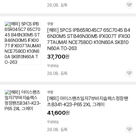
26.08. 등록
관
심
쿠팡
[해외] 5PCS IPB65R045C7 65C7045 B4
6N30M5 STB46N30M5 IFX007T IFX00
7TAUMA1 NCE7580D K10N60A SKB10
N60A TO-263
37,700
원
무료배송
26.08. 등록
관
심
쿠팡
[해외] 아이스팬츠일자7부바지슬랙스정장팬
츠B341-K23-P65 2XL 그레이
41,600
원
무료배송
26.08. 등록
관