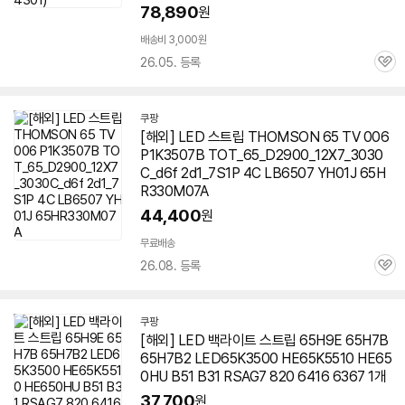
78,890
원
면역력
/
복합: 19종
배송비 3,000원
26.05. 등록
관
심
쿠팡
[해외] LED 스트립 THOMSON 65 TV 006
P1K3507B TOT_65_D2900_12X7_3030
C_d6f 2d1_7S1P 4C LB6507 YH01J 65H
R330M07A
44,400
원
무료배송
26.08. 등록
관
심
쿠팡
[해외] LED 백라이트 스트립 65H9E 65H7B
65H7B2 LED65K3500 HE65K5510 HE65
0HU B51 B31 RSAG7 820 6416 6367 1개
37,700
원