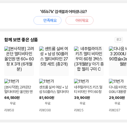
'65b7k' 검색결과 어떠셨나요?
만족해요
아쉬워요
함께 보면 좋은 상품
광고
[본사직영] 고려은단
센트룸 실버 여성 + 남
네추럴라이즈 키즈 멀
다나음 비타민
멀티비타민 올인원 맨
성 50플러스 멀티비타
티 비타민 꾸미 60정
00IU 대용량
60+ 60정 X 3개 (6개
민 275정 세트 (총2
3박스 (3개월분)/ 아기
2ea (6개월분
66,550
81,600
39,900
29,000
원
원
원
원
월분)
개)
종합 젤리 구미 C
무료
무료
무료
무료
리뷰
58
리뷰
398
리뷰
25
리뷰
287