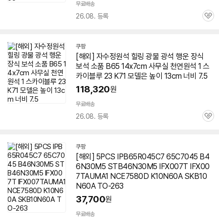
무료배송
26.08. 등록
관
심
쿠팡
[해외] 자수정원석 힐링 광물 광석 행운 장식
보석 소품 B65 14x7cm 사무실 천연원석 1 스
카이블루 23 K71 모델은 높이 13cm 너비 7.5
118,320
원
무료배송
26.08. 등록
관
심
쿠팡
[해외] 5PCS IPB65R045C7 65C7045 B4
6N30M5 STB46N30M5 IFX007T IFX00
7TAUMA1 NCE7580D K10N60A SKB10
N60A TO-263
37,700
원
무료배송