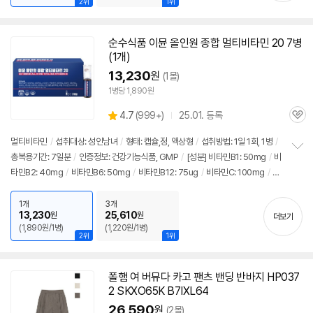
2위
1위
보충
/
혈액응고
/
피부건강
/
철분흡수
/
태아발달
순수식품 이뮨 올인원 종합 멀티비타민 20 7병
(1개)
13,230
원
(1몰)
1병당 1,890원
상
4.7
(
999+)
25.01. 등록
관
별
품
심
점
멀티비타민
/
섭취대상: 성인남녀
/
형태: 캡슐,정, 액상형
/
섭취방법: 1일 1회, 1병
/
리
총복용기간: 7일분
/
인증정보: 건강기능식품, GMP
/
[성분] 비타민B1: 50mg
/
비
정
뷰
타민B2: 40mg
/
비타민B6: 50mg
/
비타민B12: 75ug
/
비타민C: 100mg
/
비
보
펼
타민D: 10ug
/
비타민E: 11mga-TE
/
비타민K: 80ug
/
셀렌: 50ug
/
나이아신:
치
50mgNE
/
비오틴: 170ug
/
판토텐산: 50mg
/
요오드: 50ug
/
아연: 10mg
/
1개
3개
기
13,230
25,610
원
원
더보기
구리: 0.5mg
/
망간: 1mg
/
철분: 3.6mg
/
베타카로틴: 6mg
/
크롬: 30ug
/
몰
(1,890원/1병)
(1,220원/1병)
리브덴: 65ug
/
[효능] 관절,뼈건강
/
적혈구생성 촉진
/
칼슘흡수
/
피부건강
/
혈
2위
1위
액응고
/
영양보충
/
눈건강
/
에너지생산
/
철분흡수
/
콜레스테롤감소
/
면역력
/
항산화
/
갑상선기능 지원
폴햄 여 버뮤다 카고 팬츠 밴딩 반바지 HP037
2 SKXO65K B7IXL64
26,590
원
(2몰)