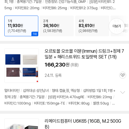
뷰
회, 1병
/
총복용기간: 7일분
/
인증정보: 건강기능식품, GMP
/
[성분] 비타민B1: 2
정
5mg
/
비타민B2: 20mg
/
비타민B6: 25mg
/
비타민B12: 37.5ug
/
비타민C: 3
보
펼
0mg
/
비타민D: 10ug
/
비타민E: 11mga-TE
/
비타민K: 70ug
/
셀렌: 50ug
/
치
나이아신: 10.5mgNE
/
비오틴: 170ug
/
판토텐산: 5mg
/
칼슘: 210mg
/
엽산:
1개
2개
4개
6개
기
11,930
36,160
83,610
127,788
원
원
원
더보기
680ugDFE
/
마그네슘: 94.5mg
/
아연: 9mg
/
구리: 0.5mg
/
망간: 2mg
/
철
(1,704원/1병)
(2,583원/1병)
(2,986원/1병)
(3,043원/
분: 3.6mg
/
EPA+DHA: 500mg
/
크롬: 30ug
/
몰리브덴: 65ug
/
[효능] 철분
1위
흡수
/
관절,뼈건강
/
콜레스테롤감소
/
혈행개선
/
에너지생산
/
피부건강
/
항산
화
/
혈액응고
/
영양보충
/
면역력
/
심혈관건강
/
적혈구생성 촉진
/
칼슘흡수
/
태
오르토몰 오쏘몰 이뮨(Immun) 드링크+정제 7
아발달
/
신경, 근육기능지원
일분 + 해리스트위드 토일렛백 SET (1개)
166,230
원
(8몰)
24.11. 등록
관
심
멀티비타민
/
섭취대상: 성인남녀
/
형태: 캡슐,정, 액상형
/
섭취방법: 1일 1회, 1병 +
정제 2정
/
총복용기간: 7일분
/
[성분] 비타민A: 470ugRE
/
비타민B6: 23mg
/
정
비타민C: 1000mg
/
비타민E: 150mga-TE
/
비타민K: 80ug
/
셀렌: 50ug
/
나
보
펼
이아신: 70mgNE
/
비오틴: 170ug
/
엽산: 800ug
/
요오드: 150ug
/
아연: 10m
치
g
/
구리: 0.5mg
/
망간: 2.0mg
/
철분: 7.2mg
/
베타카로틴: 6mg
/
크롬:
기
리메이드컴퓨터 U6K65 (16GB, M.2 500G
30ug
/
몰리브덴: 65ug
/
[효능] 혈액응고
/
눈건강
/
태아발달
/
갑상선기능 지
B)
원
/
에너지생산
/
철분흡수
/
항산화
/
영양보충
/
면역력
/
콜레스테롤감소
/
피부