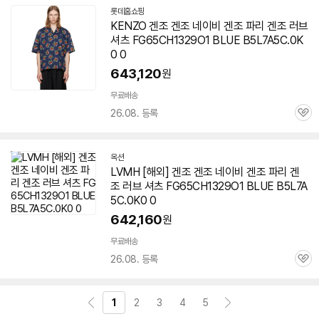
롯데홈쇼핑
KENZO 겐조 겐조 네이비 겐조 파리 겐조 러브
셔츠 FG65CH1329O1 BLUE B5L7A5C.0K
0 0
643,120
원
무료배송
26.08. 등록
관
심
옥션
LVMH [해외] 겐조 겐조 네이비 겐조 파리 겐
조 러브 셔츠 FG65CH1329O1 BLUE B5L7A
5C.0K0 0
642,160
원
무료배송
26.08. 등록
관
심
1
2
3
4
5