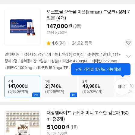
오르토몰 오쏘몰 이뮨(Immun) 드링크+정제 7
일분 (4개)
147,000
원
(3몰)
1개당 5,250원
상
4.6
(
94)
24.02. 등록
관
별
품
심
점
멀티비타민
/
섭취대상: 성인남녀
/
형태: 액상형, 캡슐,정
/
섭취방법: 1일 1회, 1병 +
리
정제 2정
/
총복용기간: 7일분
/
[성분] 비타민A: 470ugRE
/
비타민B6: 23mg
/
정
뷰
비타민C: 1000mg
/
비타민E: 150mga-TE
/
비타민K: 80ug
/
셀렌: 50ug
/
나
보
펼
이아신: 70mgNE
/
비오틴: 170ug
/
엽산: 800ug
/
요오드: 150ug
/
아연: 10m
치
g
/
구리: 0.5mg
/
망간: 2.0mg
/
철분: 7.2mg
/
베타카로틴: 6mg
/
크롬:
4개
1개
2개
3개
기
147,000
21,740
49,980
74,970
원
원
원
더보기
30ug
/
몰리브덴: 65ug
/
[효능] 혈액응고
/
눈건강
/
태아발달
/
갑상선기능 지
(5,250원/1개)
(3,106원/1개)
(3,570원/1개)
(3,570원/
원
/
에너지생산
/
철분흡수
/
항산화
/
영양보충
/
면역력
/
콜레스테롤감소
/
피부
2위
1위
건강
대상웰라이프 뉴케어 미니 고소한 검은깨 150
ml (32개)
51,000
원
(1몰)
10ml당 106원