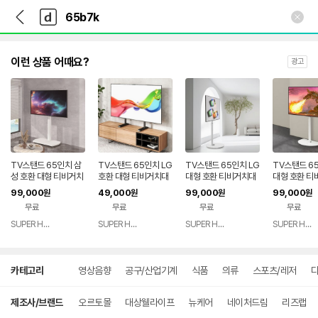
뒤
다
본문 바로가기
다
로
나
나
가
와
와
기
메
인
이런 상품 어때요?
광고
TV스탠드 65인치 삼
TV스탠드 65인치 LG
TV스탠드 65인치 LG
TV스탠드 6
성 호환 대형 티비거치
호환 대형 티비거치대
대형 호환 티비거치대
대형 호환 티
대 OLED65B7K OL
OLED65B8CNA OL
OLED65B7K OLED
OLED65B7
99,000
49,000
99,000
99,000
원
원
원
원
ED65B7L OLED65
ED65B8 OLED65B
65B7F OLED65B7
65B7F OL
무료
무료
무료
무료
E7P 65SM9000
7L OLED65B7K
A OLED65B6P OLE
A 65NU85
D65B6K
SUPER HERO
SUPER HERO
SUPER HERO
SUPER HERO
네이버
네이버
네이버
페이
페이
페이
상
카테고리
영상음향
공구/산업기계
식품
의류
스포츠/레저
디
세
검
색
제조사/브랜드
오르토몰
대상웰라이프
뉴케어
네이처드림
리즈랩