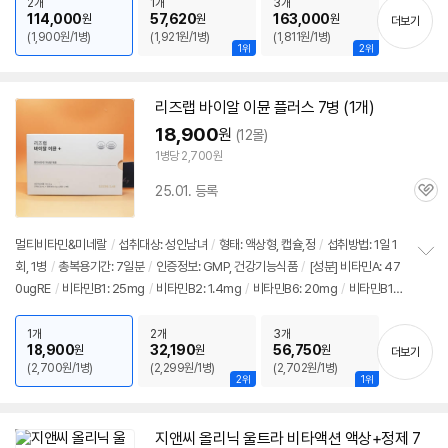
K: 80ug
/
셀렌: 55ug
/
나이아신: 60mgNE
/
비오틴: 170ug
/
판토텐산:
2개
1개
3개
기
114,000
57,620
163,000
원
원
원
더보기
7mg
/
엽산: 1360ugDFE
/
요오드: 150ug
/
마그네슘: 94.5mg
/
아연: 10mg
(1,900원/1병)
(1,921원/1병)
(1,811원/1병)
/
구리: 0.8mg
/
망간: 3mg
/
철분: 7.2mg
/
크롬: 30ug
/
몰리브덴: 65ug
/
[효
1위
2위
능] 혈액응고
/
적혈구생성 촉진
/
에너지생산
/
피부건강
/
신경, 근육기능지원
/
콜
레스테롤감소
/
태아발달
/
철분흡수
/
갑상선기능 지원
/
눈건강
/
면역력
/
항산
리즈랩 바이알 이뮨 플러스 7병 (1개)
화
/
칼슘흡수
/
영양보충
/
관절,뼈건강
18,900
원
(12몰)
1병당 2,700원
25.01. 등록
관
심
멀티비타민&미네랄
/
섭취대상: 성인남녀
/
형태: 액상형, 캡슐,정
/
섭취방법: 1일 1
회, 1병
/
총복용기간: 7일분
/
인증정보: GMP, 건강기능식품
/
[성분] 비타민A: 47
정
0ugRE
/
비타민B1: 25mg
/
비타민B2: 1.4mg
/
비타민B6: 20mg
/
비타민B12:
보
펼
2.4ug
/
비타민C: 150mg
/
비타민D: 10ug
/
비타민E: 150mga-TE
/
비타민K:
치
80ug
/
셀렌: 55ug
/
나이아신: 60mgNE
/
비오틴: 170ug
/
판토텐산: 7mg
/
1개
2개
3개
기
18,900
32,190
56,750
원
원
원
더보기
엽산: 1360ugDFE
/
요오드: 150ug
/
마그네슘: 94.5mg
/
아연: 10mg
/
구리:
(2,700원/1병)
(2,299원/1병)
(2,702원/1병)
0.8mg
/
망간: 3mg
/
철분: 7.2mg
/
크롬: 30ug
/
몰리브덴: 65ug
/
[효능] 혈액
2위
1위
응고
/
갑상선기능 지원
/
태아발달
/
적혈구생성 촉진
/
신경, 근육기능지원
/
눈건
강
/
피부건강
/
항산화
/
철분흡수
/
콜레스테롤감소
/
면역력
/
영양보충
/
관절,뼈
지앤씨 올리닉 울트라 비타액션 액상+정제 7
건강
/
에너지생산
/
칼슘흡수