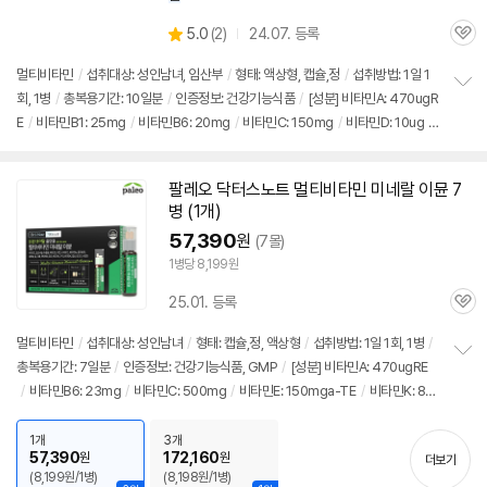
상
5.0
(
2)
24.07. 등록
관
별
품
심
점
멀티비타민
/
섭취대상: 성인남녀, 임산부
/
형태: 액상형, 캡슐,정
/
섭취방법: 1일 1
리
회, 1병
/
총복용기간: 10일분
/
인증정보: 건강기능식품
/
[성분] 비타민A: 470ugR
정
뷰
E
/
비타민B1: 25mg
/
비타민B6: 20mg
/
비타민C: 150mg
/
비타민D: 10ug
/
보
펼
비타민E: 150mga-TE
/
비타민K: 80ug
/
셀렌: 55ug
/
나이아신: 60mgNE
/
판
치
토텐산: 7mg
/
엽산: 800ug
/
요오드: 150ug
/
아연: 10mg
/
구리: 0.8mg
/
망
기
팔레오 닥터스노트 멀티비타민 미네랄 이뮨 7
간: 3mg
/
철분: 7.2mg
/
크롬: 30ug
/
몰리브덴: 65ug
/
[효능] 칼슘흡수
/
관절,
병 (1개)
뼈건강
/
갑상선기능 지원
/
면역력
/
에너지생산
/
태아발달
/
혈액응고
/
콜레스테
57,390
원
(7몰)
롤감소
/
눈건강
/
철분흡수
/
영양보충
/
항산화
1병당 8,199원
25.01. 등록
관
심
멀티비타민
/
섭취대상: 성인남녀
/
형태: 캡슐,정, 액상형
/
섭취방법: 1일 1회, 1병
/
총복용기간: 7일분
/
인증정보: 건강기능식품, GMP
/
[성분] 비타민A: 470ugRE
정
/
비타민B6: 23mg
/
비타민C: 500mg
/
비타민E: 150mga-TE
/
비타민K: 80
보
펼
ug
/
셀렌: 50ug
/
나이아신: 70mgNE
/
비오틴: 170ug
/
판토텐산: 7mg
/
엽
치
산: 1360ugDFE
/
요오드: 150ug
/
아연: 10mg
/
구리: 0.5mg
/
망간: 2mg
/
철
1개
3개
기
57,390
172,160
원
원
더보기
분: 7.2mg
/
실리마린: 130mg
/
크롬: 30ug
/
몰리브덴: 65ug
/
[효능] 간건강
/
(8,199원/1병)
(8,198원/1병)
항산화
/
눈건강
/
면역력
/
갑상선기능 지원
/
콜레스테롤감소
/
에너지생산
/
영양