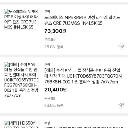
심
쿠팡
노스페이스 NP6KR91B 여성 라우라 와이드
팬츠 CRE 7U3M6S 1N4L5K 65
73,300
원
무료배송
26.08. 등록
관
심
쿠팡
[해외] 수석 받침대 돌 장식품 수반 원목 진열
대 사각 좌대 U01KT0D65Y87C3FQG70N
766K8H-002 1 B. 홈리스 정방 7x7x7cm
20,400
원
무료배송
26.08. 등록
관
심
쿠팡