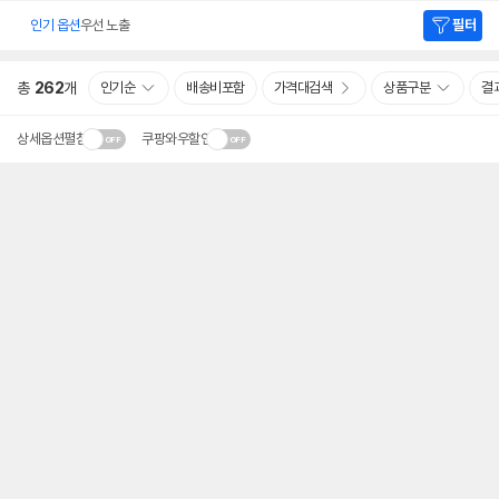
인기 옵션
우선 노출
필터
총
262
개
인기순
배송비포함
가격대검색
상품구분
결
상세옵션펼침
쿠팡와우할인