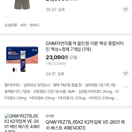
26.07. 등록
관
심
남성의류
/
바지
/
반바지
GNM자연의품격 올인원 이뮨 액상 종합비타
민 액상+정제 7개입 (1개)
23,090
원
(2몰)
1개당 3,299원
24.01. 등록
관
심
멀티비타민
/
섭취대상: 성인남녀
/
형태: 액상형, 캡슐,정
/
섭취방법: 1일 1회, 1병
/
총복용기간: 7일분
/
인증정보: 건강기능식품, GMP
/
[성분] 비타민B1: 25mg
/
비
정
타민B2: 20mg
/
비타민B6: 25mg
/
비타민B12: 37.5ug
/
비타민C: 200mg
/
보
펼
비타민D: 10ug
/
비타민E: 11mga-TE
/
비타민K: 80ug
/
셀렌: 50ug
/
나이아
치
신: 10.5mgNE
/
비오틴: 170ug
/
요오드: 150ug
/
아연: 9mg
/
구리: 0.5mg
/
기
G마켓
망간: 2mg
/
철분: 3.6mg
/
베타카로틴: 6mg
/
크롬: 30ug
/
몰리브덴: 65ug
/
QNWYRZ7B_65K2 K2작업복 VE-2601 메
[효능] 항산화
/
혈액응고
/
관절,뼈건강
/
갑상선기능 지원
/
눈건강
/
콜레스테롤감
쉬 베스트 49814301)
소
/
피부건강
/
칼슘흡수
/
적혈구생성 촉진
/
철분흡수
/
영양보충
/
에너지생산
/