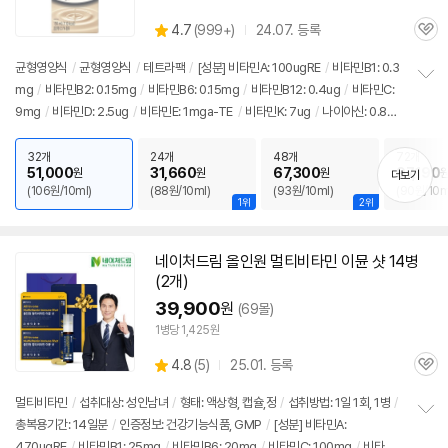
상
4.7
(
999+)
24.07. 등록
관
별
품
심
점
균형영양식
/
균형영양식
/
테트라팩
/
[성분] 비타민A: 100ugRE
/
비타민B1: 0.3
리
mg
/
비타민B2: 0.15mg
/
비타민B6: 0.15mg
/
비타민B12: 0.4ug
/
비타민C:
정
뷰
9mg
/
비타민D: 2.5ug
/
비타민E: 1mga-TE
/
비타민K: 7ug
/
나이아신: 0.8m
보
펼
gNE
/
판토텐산: 0.5mg
/
칼슘: 100mg
/
엽산: 42.5ugDFE
/
마그네슘:
치
15mg
/
아연: 1mg
/
구리: 0.1mg
/
망간: 0.1mg
/
철분: 1mg
/
인: 65mg
/
칼륨:
32개
24개
48개
72개
기
51,000
31,660
67,300
97,190
원
원
원
더보기
90mg
(106원/10ml)
(88원/10ml)
(93원/10ml)
(90원/10m
1위
2위
네이처드림 올인원 멀티비타민 이뮨 샷 14병
(2개)
39,900
원
(69몰)
1병당 1,425원
상
4.8
(
5)
25.01. 등록
관
별
품
심
점
멀티비타민
/
섭취대상: 성인남녀
/
형태: 액상형, 캡슐,정
/
섭취방법: 1일 1회, 1병
/
리
총복용기간: 14일분
/
인증정보: 건강기능식품, GMP
/
[성분] 비타민A:
정
뷰
470ugRE
/
비타민B1: 25mg
/
비타민B6: 20mg
/
비타민C: 100mg
/
비타민