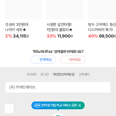
갓성비 3만원대
시원한 살안타템!
방수 고어텍스 등
나이키 세트★
1만원대 쿨링티★
디스커버리 특가!
2%
34,115
33%
11,900
40%
69,500
원
원
'65ut641ss' 검색결과 어떠셨나요?
만족해요
아쉬워요
PC버전
로그인
개인정보처리방침
고객센터
(주) 커넥트웨이브
인터넷 가입 비교 서비스 오픈
NEW
닫기
이
전