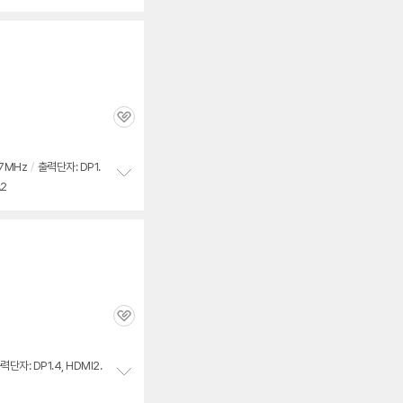
보
펼
치
기
관
심
7MHz
/
출력단자: DP1.
2
정
보
펼
치
기
관
심
력단자: DP1.4, HDMI2.
정