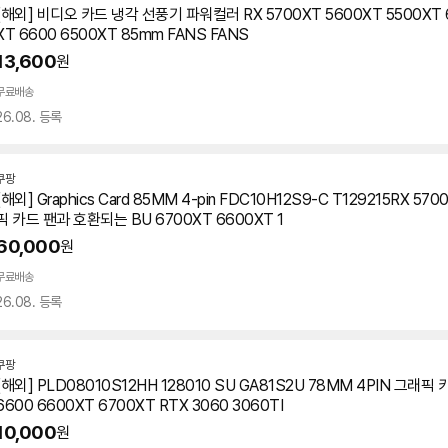
[해외] 비디오
카드
냉각 선풍기 파워컬러 RX 5700XT 5600XT 5500XT 
XT
6600 6500XT 85mm FANS FANS
13,600
원
무료배송
26.08. 등록
쿠팡
[해외] Graphics Card 85MM 4-pin FDC10H12S9-C T129215RX 570
픽
카드
팬과 호환되는 BU 6700XT
6600XT
1
60,000
원
무료배송
26.08. 등록
쿠팡
[해외] PLD08010S12HH 128010 SU GA81S2U 78MM 4PIN
그래픽
6600
6600XT
6700XT RTX 3060 3060TI
10,000
원