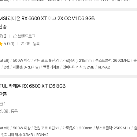
뷰
MSI 라데온 RX 6600 XT 메크 2X OC V1 D6 8GB
단종
2
브랜드로그
상
상
5.0
(
1)
21.09. 등록
품
별
의
품
점
견
리
at x8)
/
500W 이상
/
전원 포트: 8핀 x1
/
가로(길이): 215mm
/
부스트클럭: 2602MHz
/
출
뷰
W
/
2팬
/
제로팬(0-dB기술)
/
백플레이트
/
인피니티 캐시: 32MB
/
RDNA2
TUL 라데온 RX 6600 XT D6 8GB
단종
1
상
21.08. 등록
품
의
견
at x8)
/
500W 이상
/
전원 포트: 8핀 x1
/
가로(길이): 200mm
/
부스트클럭: 2589MHz
/
출
인피니티 캐시: 32MB
/
RDNA2