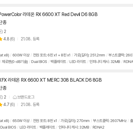
PowerColor 라데온 RX 6600 XT Red Devil D6 8GB
단종
2
상
상
4.8
(
6)
21.08. 등록
품
별
의
품
점
견
리
at x8)
/
600W 이상
/
전원 포트: 6핀 x1 + 8핀 x1
/
가로(길이): 251.2mm
/
부스트클럭: 260
뷰
/
제로팬(0-dB기술)
/
Dual BIOS
/
백플레이트
/
LED 라이트
/
인피니티 캐시: 32MB
/
RDNA
XFX 라데온 RX 6600 XT MERC 308 BLACK D6 8GB
단종
2
브랜드로그
상
상
4.7
(
6)
21.08. 등록
품
별
의
품
점
견
리
at x8)
/
650W 이상
/
전원 포트: 8핀 x1
/
가로(길이): 270mm
/
부스트클럭: 2607MHz
/
출
뷰
Dual BIOS
/
LED 라이트
/
백플레이트
/
인피니티 캐시: 32MB
/
RDNA2