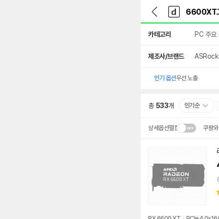
뒤
다
본문 바로가기
다
로
나
나
가
와
와
상
기
메
카테고리
PC 주요
세
인
검
색
제조사/브랜드
ASRock
인기 옵션
우선 노출
총
533
개
인기순
상세옵션펼침
쿠팡와
설치 환경·지역에 따라
배송·설치비가 달라집니다
RX 6600 XT
/
PCIe4.0x16(