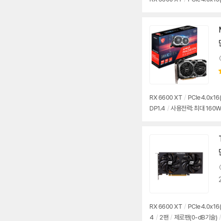
RX 6600 XT
/
PCIe4.0x16(
DP1.4
/
사용전력: 최대 160
RX 6600 XT
/
PCIe4.0x16(
4
/
2팬
/
제로팬(0-dB기술)
/