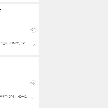
세부정보 열기/접기
보
펼
치
컴
기
관
심
력단자: HDMI2.1, DP1.
정
보
펼
치
기
관
심
력단자: DP1.4, HDMI2.
정
보