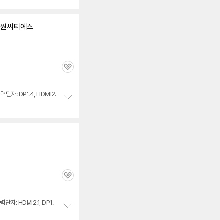
보
펼
치
B 대원씨티에스
기
관
심
력단자: DP1.4, HDMI2.
정
보
펼
치
기
관
심
력단자: HDMI2.1, DP1.
정