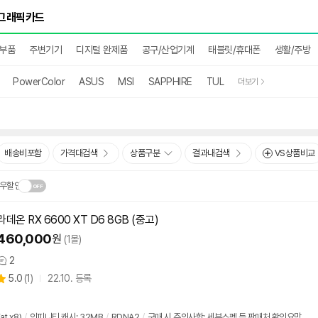
 부품
주변기기
디지털 완제품
공구/산업기계
태블릿/휴대폰
생활/주방
PowerColor
ASUS
MSI
SAPPHIRE
TUL
더보기
배송비포함
가격대검색
상품구분
결과내검색
VS상품비교
우할인
라데온 RX 6600 XT D6 8GB (중고)
닫
.
460,000
원
(1몰)
기
2
상
상
5.0
(
1)
22.10. 등록
품
별
의
품
점
견
리
at x8)
/
인피니티 캐시: 32MB
/
RDNA2
/
구매 시 주의사항: 세부스펙 등 판매처 확인요망