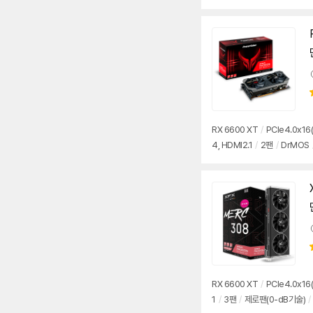
RX 6600 XT
/
PCIe4.0x16(
4, HDMI2.1
/
2팬
/
DrMOS
RX 6600 XT
/
PCIe4.0x16(
1
/
3팬
/
제로팬(0-dB기술)
/