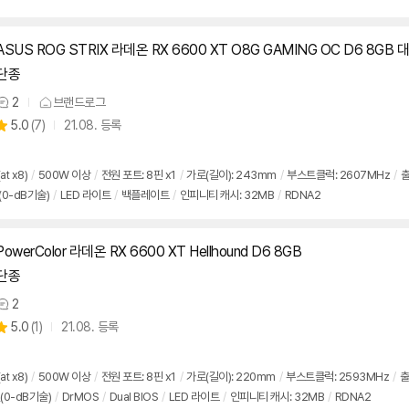
ASUS ROG STRIX 라데온 RX 6600 XT O8G GAMING OC D6 8G
단종
2
브랜드로그
상
상
5.0
(
7)
21.08. 등록
품
별
의
품
점
견
리
at x8)
/
500W 이상
/
전원 포트: 8핀 x1
/
가로(길이): 243mm
/
부스트클럭: 2607MHz
/
출
뷰
0-dB기술)
/
LED 라이트
/
백플레이트
/
인피니티 캐시: 32MB
/
RDNA2
PowerColor 라데온 RX 6600 XT Hellhound D6 8GB
단종
2
상
상
5.0
(
1)
21.08. 등록
품
별
의
품
점
견
리
at x8)
/
500W 이상
/
전원 포트: 8핀 x1
/
가로(길이): 220mm
/
부스트클럭: 2593MHz
/
출
뷰
(0-dB기술)
/
DrMOS
/
Dual BIOS
/
LED 라이트
/
인피니티 캐시: 32MB
/
RDNA2