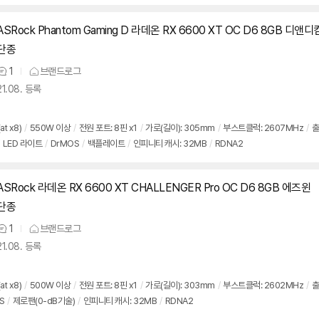
ASRock Phantom Gaming D 라데온 RX 6600 XT OC D6 8GB 디앤디
단종
1
브랜드로그
상
21.08. 등록
품
의
견
at x8)
/
550W 이상
/
전원 포트: 8핀 x1
/
가로(길이): 305mm
/
부스트클럭: 2607MHz
/
출
LED 라이트
/
DrMOS
/
백플레이트
/
인피니티 캐시: 32MB
/
RDNA2
ASRock 라데온 RX 6600 XT CHALLENGER Pro OC D6 8GB 에즈윈
단종
1
브랜드로그
상
21.08. 등록
품
의
견
at x8)
/
500W 이상
/
전원 포트: 8핀 x1
/
가로(길이): 303mm
/
부스트클럭: 2602MHz
/
출
S
/
제로팬(0-dB기술)
/
인피니티 캐시: 32MB
/
RDNA2