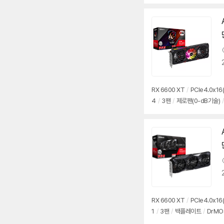
RX 6600 XT
/
PCIe4.0x16(
4
/
3팬
/
제로팬(0-dB기술)
/
RX 6600 XT
/
PCIe4.0x16(
1
/
3팬
/
백플레이트
/
DrMO