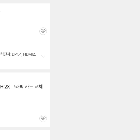
펼
치
)
기
관
심
력단자: DP1.4, HDMI2.
정
보
펼
치
기
H 2X
그래픽
카드
교체
관
심