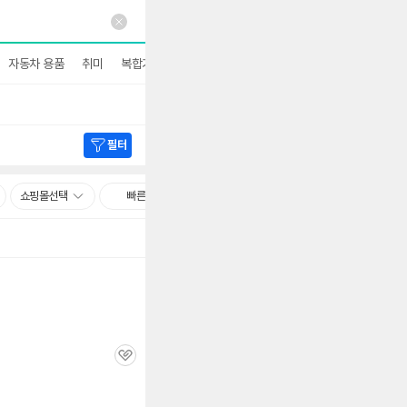
자동차 용품
취미
복합기/SW
멀티미디어/네트워크
더보기
필터
쇼핑몰선택
빠른배송
관
심