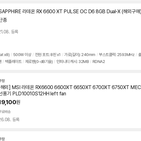
SAPPHIRE 라데온 RX 6600 XT PULSE OC D6 8GB Dual-X (해외구매
단종
21.08. 등록
at x8)
/
500W 이상
/
전원 포트: 8핀 x1
/
가로(길이): 240mm
/
부스트클럭: 2593MHz
/
출
팬
/
백플레이트
/
제로팬(0-dB기술)
/
인피니티 캐시: 32MB
/
RDNA2
쿠팡
[해외] MSI 라데온 RX6600
6600XT
6650XT 6700XT 6750XT MEC
선풍기 PLD10010S12HH left fan
19,100
원
무료배송
26.08. 등록
쿠팡