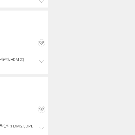
정
보
펼
치
기
관
심
력단자: HDMI2.1,
정
보
펼
치
기
관
심
력단자: HDMI2.1, DP1.
정