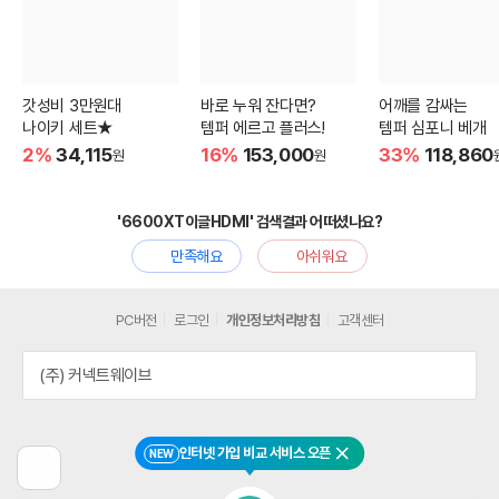
갓성비 3만원대
바로 누워 잔다면?
어깨를 감싸는
나이키 세트★
템퍼 에르고 플러스!
템퍼 심포니 베개
2%
34,115
16%
153,000
33%
118,860
원
원
'6600XT이글HDMI' 검색결과 어떠셨나요?
만족해요
아쉬워요
PC버전
로그인
개인정보처리방침
고객센터
(주) 커넥트웨이브
인터넷 가입 비교 서비스 오픈
NEW
닫기
이
전