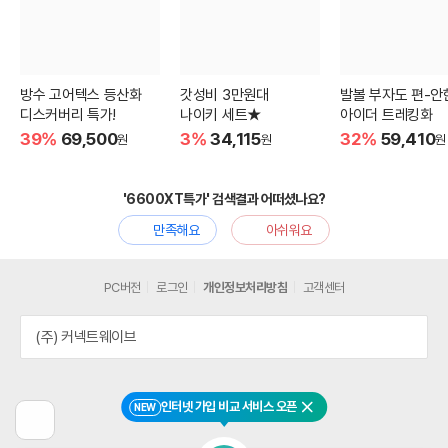
방수 고어텍스 등산화
갓성비 3만원대
발볼 부자도 편-안
디스커버리 특가!
나이키 세트★
아이더 트레킹화
39%
69,500
3%
34,115
32%
59,410
원
원
원
'6600XT특가' 검색결과 어떠셨나요?
만족해요
아쉬워요
PC버전
로그인
개인정보처리방침
고객센터
(주) 커넥트웨이브
인터넷 가입 비교 서비스 오픈
NEW
닫기
이
전