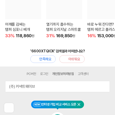
어깨를 감싸는
열기까지 흡수하는
바로 누워 잔다면?
템퍼 심포니 베개
템퍼 오리지날 스마트쿨
템퍼 에르고 플러스
33%
118,860
31%
169,850
16%
153,000
원
원
'6600XTQICK' 검색결과 어떠셨나요?
만족해요
아쉬워요
PC버전
로그인
개인정보처리방침
고객센터
(주) 커넥트웨이브
인터넷 가입 비교 서비스 오픈
NEW
닫기
이
전