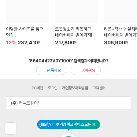
아담한 사이즈를 찾으
로봇청소기 리폼하고
리폼+직배수 설치
면?
네이버페이 받아가자!
네이버페이 받아가
3인용 비건가죽 소파
12%
232,410
217,800
306,900
원
원
원
'66404423V0Y1000' 검색결과 어떠셨나요?
만족해요
아쉬워요
PC버전
로그인
개인정보처리방침
고객센터
(주) 커넥트웨이브
인터넷 가입 비교 서비스 오픈
NEW
닫기
이
전