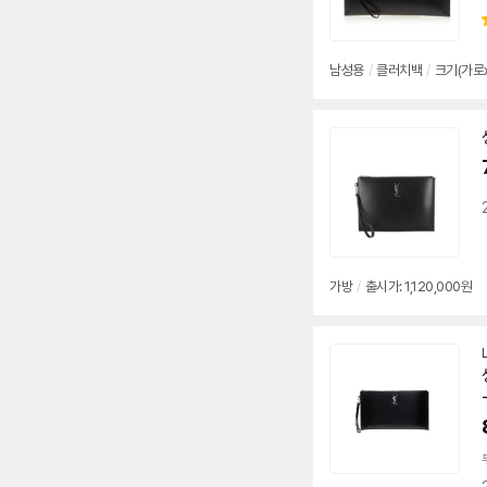
남성용
/
클러치백
/
크기(가로x세
가방
/
출시가: 1,120,000원