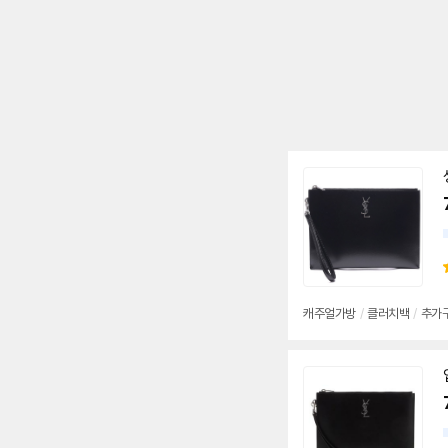
캐주얼가방
/
클러치백
/
추가구