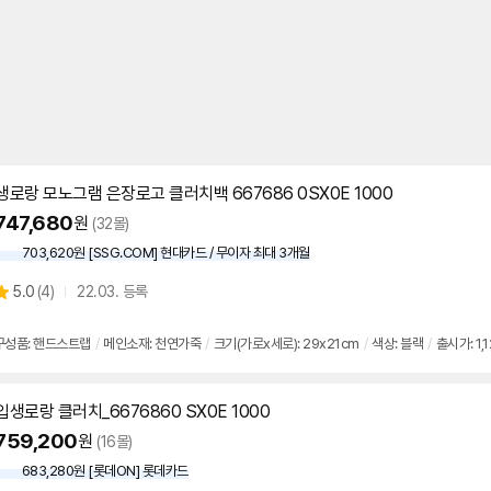
생로랑 모노그램 은장로고 클러치백 667686 0SX0E 1000
747,680
원
(32몰)
703,620원 [SSG.COM] 현대카드 / 무이자 최대 3개월
상
5.0
(
4)
22.03. 등록
별
품
점
리
성품: 핸드스트랩
/
메인소재: 천연가죽
/
크기(가로x세로): 29x21cm
/
색상: 블랙
/
출시가: 1,
뷰
입생로랑 클러치_6676860 SX0E 1000
759,200
원
(16몰)
683,280원 [롯데ON] 롯데카드