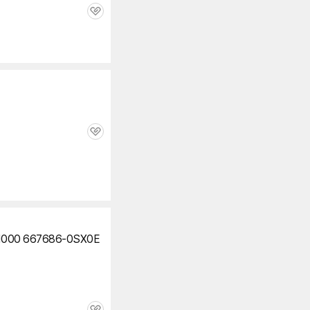
관
심
관
심
00 667686-0SX0E