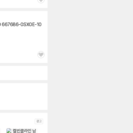
관
심
667686-0SX0E-10
관
심
광고