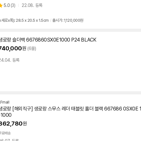
상
5.0
(
3)
22.08. 등록
별
품
점
리
로x폭): 28.5 x 20.5 x 1.5cm
/
출시가: 1,120,000원
뷰
생로랑 숄더백
6676860SX0E1000
P24 BLACK
740,000
원
(6몰)
24.04. 등록
LFmall
생로랑 [해외직구] 생로랑 스무스 레더 태블릿 홀더 블랙 667686 0SX0E 10
-1000
862,780
원
무료배송