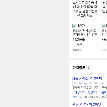
홀츠포맨 남자스킨로
홀츠
션 화장품 4배 더 강한
자 
미백 화이트닝 남성스
성 
47,700
40
원
킨로션 2종 세트
0ml
무료
리뷰
38
리뷰
파워링크
광고
LF몰 X 쌤소나이트백팩
http://m.lfmall.co.kr
광고
첫구매 최대 20% 쿠폰 + 출석
여성의류
남성의류
골프
할인
첫구매 ~20% 할인쿠폰
쌤소나이트백팩 G마켓