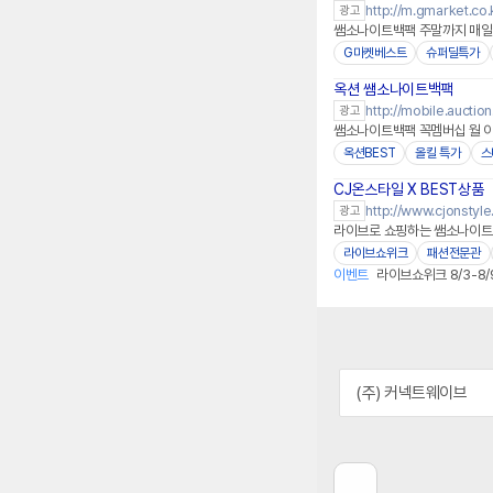
http://m.gmarket.co.
광고
쌤소나이트백팩 주말까지 매일매
G마켓베스트
슈퍼딜특가
옥션 쌤소나이트백팩
http://mobile.auction
광고
쌤소나이트백팩 꼭멤버십 월 이
옥션BEST
올킬 특가
스
CJ온스타일 X BEST상품
http://www.cjonstyl
광고
라이브로 쇼핑하는 쌤소나이트백
라이브쇼위크
패션전문관
이벤트
라이브쇼위크 8/3-8/
(주) 커넥트웨이브
이