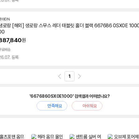
26.07. 등록
롯데ON
생로랑 [해외] 생로랑 스무스 레더 태블릿 홀더 블랙 667686 0SX0E 1000 
00
887,840
원
무료배송
26.07. 등록
1
'6676860SX0E1000' 검색결과 어떠셨나요?
만족해요
아쉬워요