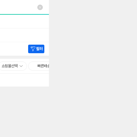
필터
쇼핑몰선택
빠른배송