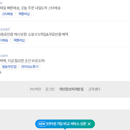
kr
일 빠른배송, 오늘 주문 내일도착 스타배송
스타배송
꼭멤버십
.co.kr/
용료만큼 캐시보장! 쇼핑 5%적립&무료반품 혜택
타배송
꼭멤버십
네이버페이
e.com
팩, 지금 필요한 순간 바로도착!
방송라인업
라이브쇼특가
9
PC버전
로그인
개인정보처리방침
고객센터
인터넷 가입 비교 서비스 오픈
NEW
닫기