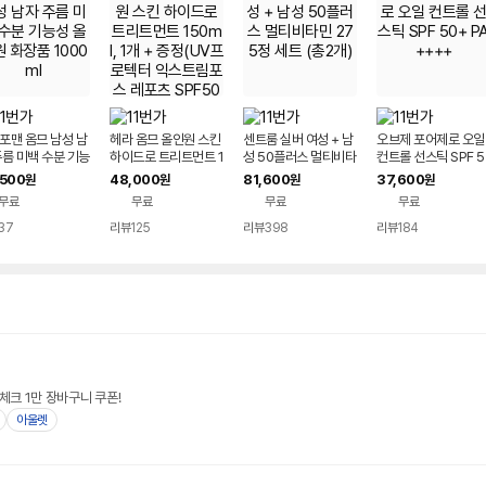
포맨 옴므 남성 남
헤라 옴므 올인원 스킨
센트룸 실버 여성 + 남
오브제 포어제로 오일
주름 미백 수분 기능
하이드로 트리트먼트 1
성 50플러스 멀티비타
컨트롤 선스틱 SPF 5
올인원 화장품 100
50ml, 1개 + 증정(UV
민 275정 세트 (총2
0+ PA++++
,500
48,000
81,600
37,600
원
원
원
원
프로텍터 익스트림포
개)
무료
무료
무료
무료
스 레포츠 SPF50 15
ml,1개)
37
리뷰
125
리뷰
398
리뷰
184
체크 1만 장바구니 쿠폰!
아울렛