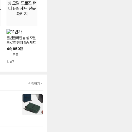
캘빈클라인 남성 모달
드로즈 팬티 5종 세트
선물패키지
49,950
원
무료
리뷰
7
신청하기