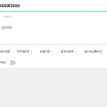
더보기
입생로랑
송비포함
가격대검색
상품구분
결과내검색
VS상품비교
우할인