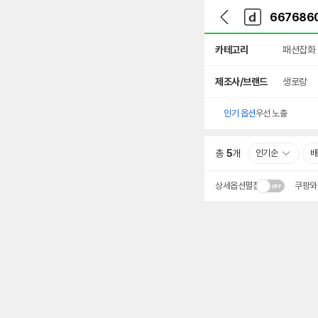
뒤
다
본문 바로가기
다
로
나
나
가
와
와
상
기
메
카테고리
패션잡화
세
인
검
색
제조사/브랜드
생로랑
인기 옵션
우선 노출
총
5
개
인기순
배
상세옵션펼침
쿠팡와