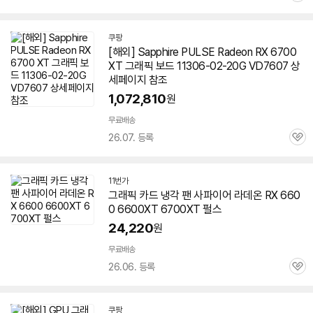
심
쿠팡
[해외] Sapphire PULSE Radeon RX 6700
XT 그래픽 보드 11306-02-20G VD7607 상
세페이지 참조
1,072,810
원
무료배송
26.07. 등록
관
심
11번가
그래픽 카드 냉각 팬 사파이어 라데온 RX 660
0 6600XT
6700XT
펄스
24,220
원
무료배송
26.06. 등록
관
심
쿠팡