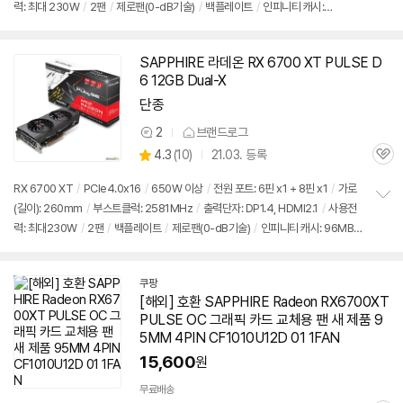
력: 최대 230W
/
2팬
/
제로팬(0-dB기술)
/
백플레이트
/
인피니티 캐시:
보
펼
96MB
/
RDNA2
치
기
SAPPHIRE 라데온 RX 6700 XT PULSE D
6 12GB Dual-X
단종
2
브랜드로그
상
상
4.3
(
10)
21.03. 등록
품
관
별
의
품
심
점
견
RX 6700 XT
/
PCIe4.0x16
/
650W 이상
/
전원 포트: 6핀 x1 + 8핀 x1
/
가로
리
(길이): 260mm
/
부스트클럭: 2581MHz
/
출력단자: DP1.4, HDMI2.1
/
사용전
정
뷰
력: 최대230W
/
2팬
/
백플레이트
/
제로팬(0-dB기술)
/
인피니티 캐시: 96MB
보
펼
/
RDNA2
치
기
쿠팡
[해외] 호환 SAPPHIRE Radeon RX6700XT
PULSE OC 그래픽 카드 교체용 팬 새 제품 9
5MM 4PIN CF1010U12D 01 1FAN
15,600
원
무료배송