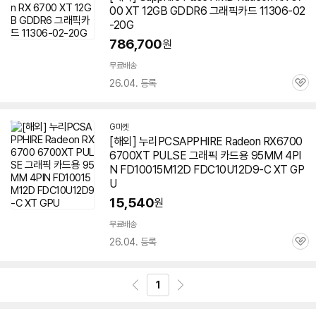
00 XT 12GB GDDR6 그래픽카드 11306-02
-20G
786,700
원
무료배송
26.04. 등록
관
심
G마켓
[해외] 누리PCSAPPHIRE Radeon RX6700
6700XT
PULSE 그래픽 카드용 95MM 4PI
N FD10015M12D FDC10U12D9-C XT GP
U
15,540
원
무료배송
26.04. 등록
관
심
1