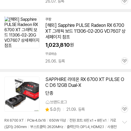
26.07. 등록
관
심
쿠팡
[해외] Sapphire PULSE Radeon RX 6700
XT 그래픽 보드 11306-02-20G VD7607 상
세페이지 참조
1,023,810
원
무료배송
26.06. 등록
관
심
SAPPHIRE 라데온 RX 6700 XT PULSE O
C D6 12GB Dual-X
단종
브랜드로그
상
5.0
(
1)
21.09. 등록
관
별
품
심
점
RX 6700 XT
/
PCIe4.0x16
/
650W 이상
/
전원 포트: 6핀 x1 + 8핀 x1
/
가로
리
(길이): 260mm
/
부스트클럭: 2620MHz
/
출력단자: DP1.4, HDMI2.1
/
사용전
정
뷰