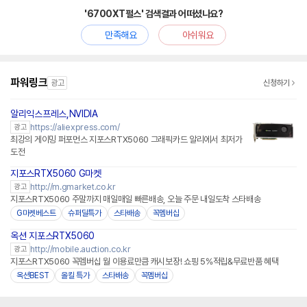
'6700XT펄스' 검색결과 어떠셨나요?
만족해요
아쉬워요
파워링크
광고
신청하기
알리익스프레스,NVIDIA
https://aliexpress.com/
광고
최강의 게이밍 퍼포먼스 지포스RTX5060 그래픽카드 알리에서 최저가
도전
지포스RTX5060 G마켓
http://m.gmarket.co.kr
광고
지포스RTX5060 주말까지 매일매일 빠른배송, 오늘 주문 내일도착 스타배송
G마켓베스트
슈퍼딜특가
스타배송
꼭멤버십
옥션 지포스RTX5060
http://mobile.auction.co.kr
광고
지포스RTX5060 꼭멤버십 월 이용료만큼 캐시보장! 쇼핑 5%적립&무료반품 혜택
옥션BEST
올킬 특가
스타배송
꼭멤버십