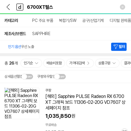
뒤
다
본문 바로가기
다
로
나
나
가
와
와
상
기
메
카테고리
PC 주요 부품
복합기/SW
공구/산업기계
디지털 완제품
세
인
검
색
제조사/브랜드
SAPPHIRE
인기 옵션
우선 노출
필터
총
26
개
인기순
배송비포함
가격대검색
상품구분
결과
상세옵션펼침
쿠팡와우할인
설치 환경·지역에 따라
쿠팡
닫
배송·설치비가 달라집니다.
[해외] Sapphire PULSE Radeon RX 6700
기
XT 그래픽 보드 11306-02-20G VD7607 상
세페이지 참조
1,035,850
원
무료배송