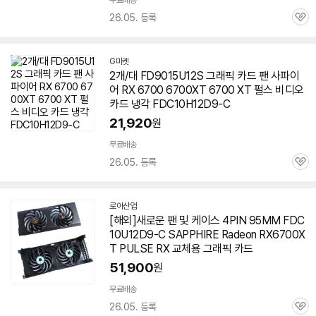
무료배송
26.05. 등록
관
심
G마켓
2개/대 FD9015U12S 그래픽 카드 팬 사파이
어 RX 6700
6700XT
6700 XT
펄스
비디오
카드 냉각 FDC10H12D9-C
21,920
원
무료배송
26.05. 등록
관
심
로아산업
네
[해외]새로운 팬 및 케이스 4PIN 95MM FDC
이
10U12D9-C SAPPHIRE Radeon RX6700X
버
페
T PULSE RX 교체용 그래픽 카드
이
51,900
원
무료배송
26.05. 등록
관