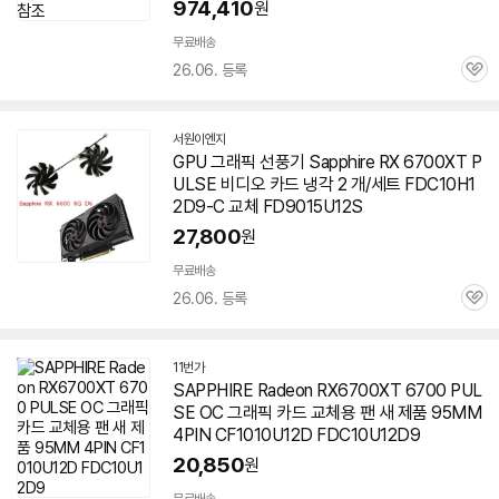
974,410
원
무료배송
26.06. 등록
관
심
서원이엔지
네
GPU 그래픽 선풍기 Sapphire RX
6700XT
P
이
ULSE 비디오 카드 냉각 2 개/세트 FDC10H1
버
페
2D9-C 교체 FD9015U12S
이
27,800
원
무료배송
26.06. 등록
관
심
11번가
SAPPHIRE Radeon RX6700XT 6700 PUL
SE OC 그래픽 카드 교체용 팬 새 제품 95MM
4PIN CF1010U12D FDC10U12D9
20,850
원