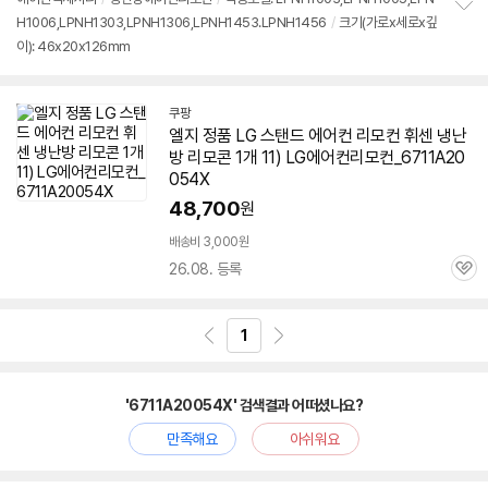
H1006,LPNH1303,LPNH1306,LPNH1453.LPNH1456
/
크기(가로x세로x깊
정
이): 46x20x126mm
보
펼
치
기
쿠팡
엘지 정품 LG 스탠드 에어컨 리모컨 휘센 냉난
방 리모콘 1개 11) LG에어컨리모컨_
6711A20
054X
48,700
원
배송비 3,000원
26.08. 등록
관
심
1
'6711A20054X' 검색결과 어떠셨나요?
만족해요
아쉬워요