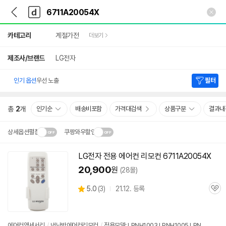
뒤
다
본문 바로가기
다
로
나
나
가
와
와
상
기
메
카테고리
계절가전
더보기
세
인
검
색
제조사/브랜드
LG전자
인기 옵션
우선 노출
필터
총
2
개
인기순
배송비포함
가격대검색
상품구분
결과내
상세옵션펼침
쿠팡와우할인
설치 환경·지역에 따라
LG전자 전용 에어컨 리모컨
6711A20054X
닫
배송·설치비가 달라집니다.
20,900
원
(28몰)
기
상
5.0
(
3)
21.12. 등록
관
별
품
심
점
리
뷰
에어컨액세서리
/
냉난방에어컨리모컨
/
적용모델: LPNH1003,LPNH1005,LPN