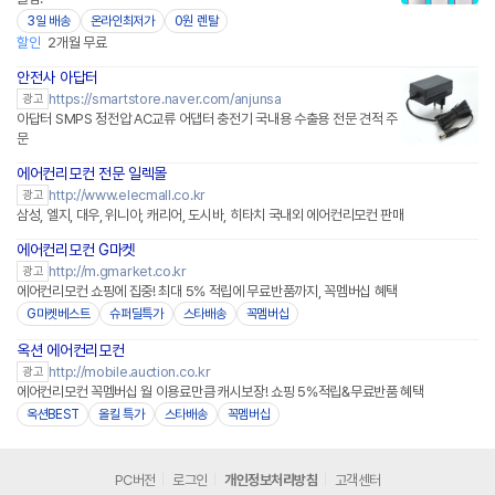
3일 배송
온라인최저가
0원 렌탈
할인
2개월 무료
안전사 아답터
네이버페이 플러스
https://smartstore.naver.com/anjunsa
광고
아답터 SMPS 정전압 AC교류 어댑터 충전기 국내용 수출용 전문 견적 주
문
에어컨리모컨 전문 일렉몰
네이버페이 플러스
http://www.elecmall.co.kr
광고
삼성, 엘지, 대우, 위니아, 캐리어, 도시바, 히타치 국내외 에어컨리모컨 판매
에어컨리모컨 G마켓
http://m.gmarket.co.kr
광고
에어컨리모컨 쇼핑에 집중! 최대 5% 적립에 무료반품까지, 꼭멤버십 혜택
G마켓베스트
슈퍼딜특가
스타배송
꼭멤버십
옥션 에어컨리모컨
http://mobile.auction.co.kr
광고
에어컨리모컨 꼭멤버십 월 이용료만큼 캐시보장! 쇼핑 5%적립&무료반품 혜택
옥션BEST
올킬 특가
스타배송
꼭멤버십
PC버전
로그인
개인정보처리방침
고객센터