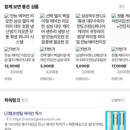
함께 보면 좋은 상품
광고
만능 에어컨 리모컨 삼
선택 엘지 벽걸이형 에
삼성하우젠 LG훼센 대
정품 케리어 
성 엘지 캐리어 대우 호
어컨 리모컨 삼성 대우
우수피아 만도(대유)위
모컨 캐리어 
환 냉난방기 리모콘 무
캐리어 센추리 냉방 난
니아 캐리어 귀뚜라미
무료
12,000
3,900
5,000
17,000
원
원
원
원
풍 휘센 위니아 시스템
방 만능리모컨 모음중
범양 하이얼 하이얼 만
3,000원
3,000원
3,000원
3,000원
에 필요한 모델선택
능에어컨리모컨
리뷰
9
리뷰
999+
리뷰
999+
리뷰
138
파워링크
광고
신청하기
LG헬로렌탈 에어컨 특가
https://rental.lghellovision.net
광고
총 100만원 휴가지원금 찬스! 에어컨 최저가 + 빠른배송으로 열대야에도
꿀잠!