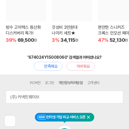
방수 고어텍스 등산화
갓성비 3만원대
편안한 스니커즈
디스커버리 특가!
나이키 세트★
크록스 인모션 페이
39%
69,500
3%
34,115
47%
52,130
원
원
원
'674024Y15008060' 검색결과 어떠셨나요?
만족해요
아쉬워요
PC버전
로그인
개인정보처리방침
고객센터
(주) 커넥트웨이브
인터넷 가입 비교 서비스 오픈
NEW
닫기
이
전