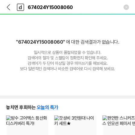
뒤
다
본문 바로가기
다
로
나
나
가
와
와
기
메
인
"674024Y15008060"
에 대한 검색결과가 없습니다.
일시적으로 상품이 품절되었을 수 있습니다.
검색어의 철자 및 스펠링이 정확한지 확인해 주세요.
검색어가 두 단어 이상일 경우 띄어쓰기를 해보세요.
보다 일반적인 검색어나 비슷한 검색어로 다시 검색해 보세요.
놓치면 후회하는
오늘의 특가