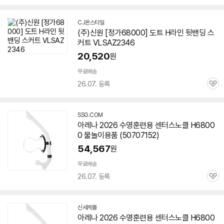
심
CJ온스타일
(주)신원 [정가68000] 도트 H라인 뒷밴딩 스
커트 VLSAZ2346
20,520
원
무료배송
26.07. 등록
관
심
SSG.COM
아레나 2026 수영훈련용 센터스노클 H6800
0 물놀이용품 (50707152)
54,567
원
무료배송
26.07. 등록
관
심
신세계몰
아레나 2026 수영훈련용 센터스노클 H6800