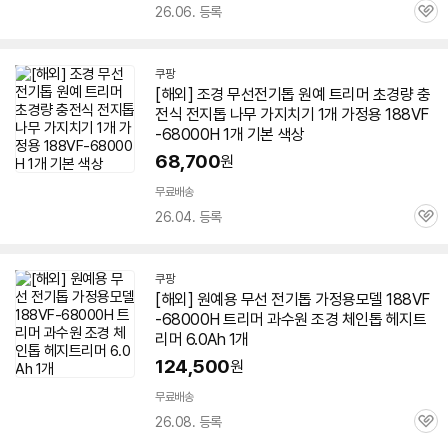
26.06. 등록
관
심
쿠팡
[해외] 조경 무선전기톱 원예 트리머 초경량 충
전식 전지톱 나무 가지치기 1개 가정용 188VF
-68000H 1개 기본 색상
68,700
원
무료배송
26.04. 등록
관
심
쿠팡
[해외] 원예용 무선 전기톱 가정용모델 188VF
-68000H 트리머 과수원 조경 체인톱 헤지트
리머 6.0Ah 1개
124,500
원
무료배송
26.08. 등록
관
심