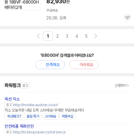
82,930
원
무료배송
26.08. 등록
관
심
1
2
3
4
5
'68000H' 검색결과 어떠셨나요?
만족해요
아쉬워요
파워링크
광고
신청하기
옥션 직소
http://mobile.auction.co.kr/
광고
직소 오늘주문 내일 도착 스타배송! 무제한 무료배송까지
옥션BEST
올킬 특가
스타배송
꼭멤버십
안전제품 목화안전
http://m.blog.naver.com/rsnvcx
광고