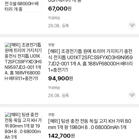
00H
배터리 개 종
67,000
원
무료배송
26.08. 등록
관
심
쿠팡
[해외] 조경전기톱 원예 트리머 가지치기 충전
식 전지톱 U01KT2SFCS9FYXD3H9N959
7JD2-001 1개 A. 홈 188VF68000H 배터리
1+충전기1
94,900
원
무료배송
26.08. 등록
관
심
쿠팡
[해외] 팅센 충전 전동 독일 고지 KH 가위 80
mm 1개 왕 1980H 8 . 0 68000mAh 1개
142,700
원