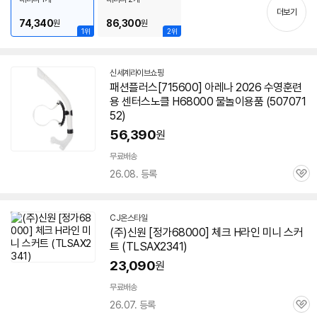
펼
더보기
74,340
86,300
원
원
치
1위
2위
기
신세계라이브쇼핑
패션플러스[715600] 아레나 2026 수영훈련
용 센터스노클 H68000 물놀이용품 (507071
52)
56,390
원
무료배송
26.08. 등록
관
심
CJ온스타일
(주)신원 [정가68000] 체크 H라인 미니 스커
트 (TLSAX2341)
23,090
원
무료배송
26.07. 등록
관