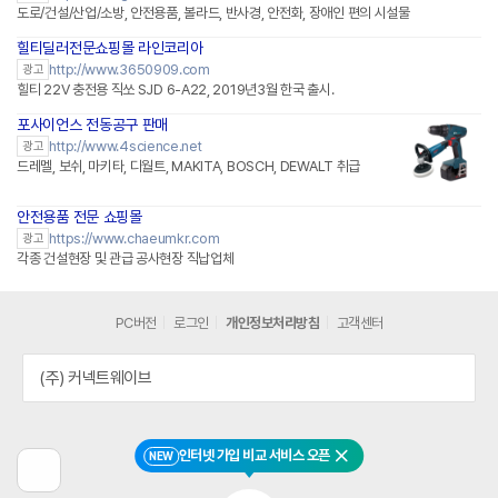
도로/건설/산업/소방, 안전용품, 볼라드, 반사경, 안전화, 장애인 편의 시설물
힐티딜러전문쇼핑몰 라인코리아
http://www.3650909.com
광고
힐티 22V 충전용 직쏘 SJD 6-A22, 2019년3월 한국 출시.
포사이언스 전동공구 판매
http://www.4science.net
광고
드레멜, 보쉬, 마키타, 디월트, MAKITA, BOSCH, DEWALT 취급
안전용품 전문 쇼핑몰
https://www.chaeumkr.com
광고
각종 건설현장 및 관급 공사현장 직납업체
PC버전
로그인
개인정보처리방침
고객센터
(주) 커넥트웨이브
인터넷 가입 비교 서비스 오픈
NEW
닫기
이
전