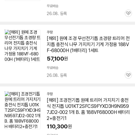
무료배송
26.08. 등록
관
심
쿠팡
[해외] 원예 조경 무선전기톱 초경량 트리머 전
지톱 충전식 나무 가지치기 기계 가정용 188V
F-68000H (1배터리) 1세트
57,100
원
무료배송
26.08. 등록
관
심
쿠팡
[해외] 조경전기톱 원예 트리머 가지치기 충전
식 전지톱 U01KT2SFCS9FYXD3H9N959
7JD2-002 1개 B. 홈 188VF68000H 배터리
2+충전기1
110,300
원