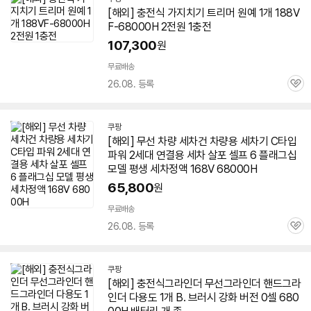
[해외] 충전식 가지치기 트리머 원예 1개 188V
F-68000H 2전원 1충전
107,300
원
무료배송
26.08. 등록
관
심
쿠팡
[해외] 무선 차량 세차건 차량용 세차기 C타입
파워 2세대 연결용 세차 살포 셀프 6 플래그십
모델 평생 세차정액 168V
68000H
65,800
원
무료배송
26.08. 등록
관
심
쿠팡
[해외] 충전식그라인더 무선그라인더 핸드그라
인더 다용도 1개 B. 브러시 강화 버전 0셀
680