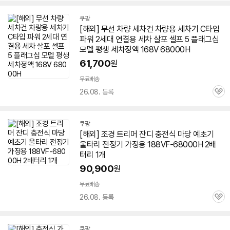
쿠팡
[해외] 무선 차량 세차건 차량용 세차기 C타입
파워 2세대 연결용 세차 살포 셀프 5 플래그십
모델 평생 세차정액 168V
68000H
61,700
원
무료배송
26.08. 등록
관
심
쿠팡
[해외] 조경 트리머 잔디 충전식 마당 예초기
울타리 전정기 가정용 188VF-68000H 2배
터리 1개
90,900
원
무료배송
26.08. 등록
관
심
쿠팡