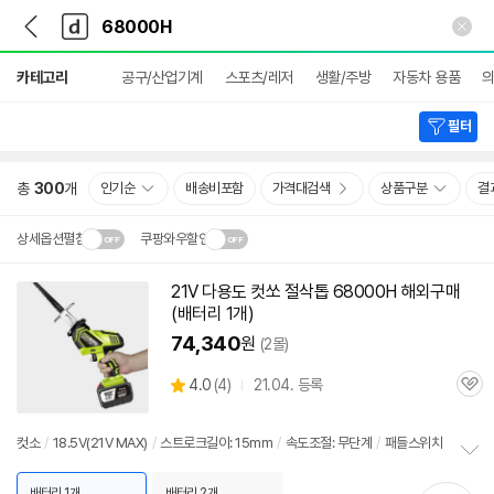
뒤
다
본문 바로가기
다
로
나
나
가
와
와
상
기
메
카테고리
공구/산업기계
스포츠/레저
생활/주방
자동차 용품
세
인
검
색
필터
총
300
개
인기순
배송비포함
가격대검색
상품구분
결
상세옵션펼침
쿠팡와우할인
설치 환경·지역에 따라
21V 다용도 컷쏘 절삭톱
68000H
해외구매
닫
배송·설치비가 달라집니다.
(배터리 1개)
기
74,340
원
(2몰)
상
4.0
(
4)
21.04. 등록
관
별
품
심
점
리
컷소
/
18.5V(21V MAX)
/
스트로크길이: 15mm
/
속도조절: 무단계
/
패들스위치
뷰
정
보
배터리 1개
배터리 2개