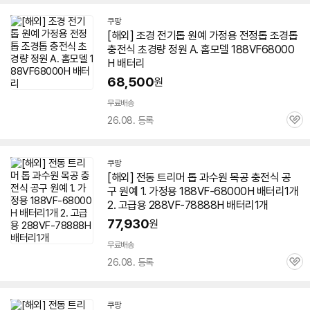
쿠팡
[해외] 조경 전기톱 원예 가정용 전정톱 조경톱
충전식 초경량 정원 A. 홈모델 188VF68000
H 배터리
68,500
원
무료배송
26.08. 등록
관
심
쿠팡
[해외] 전동 트리머 톱 과수원 목공 충전식 공
구 원예 1. 가정용 188VF-68000H 배터리1개
2. 고급용 288VF-78888H 배터리1개
77,930
원
무료배송
26.08. 등록
관
심
쿠팡