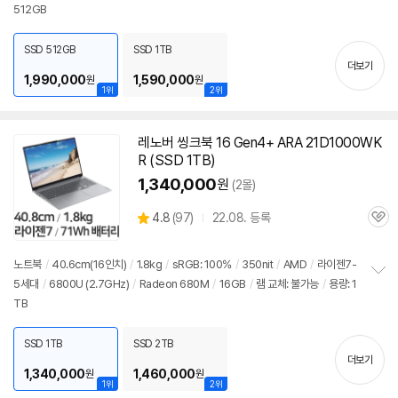
512GB
보
펼
치
SSD 512GB
SSD 1TB
기
더보기
1,990,000
1,590,000
원
원
1위
2위
레노버 씽크북 16 Gen4+ ARA 21D1000WK
R (SSD 1TB)
1,340,000
원
(2몰)
상
4.8
(
97)
22.08. 등록
관
별
품
심
점
리
노트북
/
40.6cm(16인치)
/
1.8kg
/
sRGB: 100%
/
350nit
/
AMD
/
라이젠7-
뷰
5세대
/
6800U
(2.7GHz)
/
Radeon 680M
/
16GB
/
램 교체: 불가능
/
용량: 1
정
TB
보
펼
치
SSD 1TB
SSD 2TB
기
더보기
1,340,000
1,460,000
원
원
1위
2위