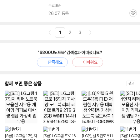
무료배송
26.07. 등록
관
심
1
2
3
'6800U노트북' 검색결과 어떠셨나요?
만족해요
아쉬워요
함께 보면 좋은 상품
광고
[S급] LG그램 17인치
[S급] LG그램 프로 16
[LG]인텔i5 윈도우11
[S급] LG그