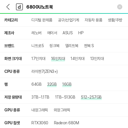
뒤
다
본문 바로가기
다
로
나
나
가
와
와
상
기
메
카테고리
디지털 완제품
공구/산업기계
자동차 용품
생활/주방
세
인
검
색
제조사
레노버
에이서
ASUS
HP
브랜드
니트로5
씽크북
엘리트북
젠북 S
화면 크기대
17인치대
16인치대
14인치대
13인치대
CPU 종류
라이젠7(ZEN3+)
램
64GB
32GB
16GB
저장 용량대
3TB~1.1TB
1TB~513GB
512~257GB
GPU 종류
내장그래픽
외장그래픽
GPU 칩셋
RTX3060
Radeon 680M