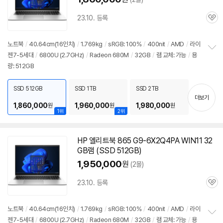
23.10. 등록
관
심
노트북
/
40.64cm(16인치)
/
1.769kg
/
sRGB: 100%
/
400nit
/
AMD
/
라이
젠7-5세대
/
6800U
(2.7GHz)
/
Radeon 680M
/
32GB
/
램 교체: 가능
/
용
정
량: 512GB
보
펼
치
SSD 512GB
SSD 1TB
SSD 2TB
기
더보기
1,860,000
1,960,000
1,980,000
원
원
원
1위
2위
HP 엘리트북 865 G9-6X2Q4PA WIN11 32
GB램 (SSD 512GB)
1,950,000
원
(2몰)
23.10. 등록
관
심
노트북
/
40.64cm(16인치)
/
1.769kg
/
sRGB: 100%
/
400nit
/
AMD
/
라이
젠7-5세대
/
6800U
(2.7GHz)
/
Radeon 680M
/
32GB
/
램 교체: 가능
/
용
정