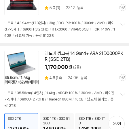
상
5.0
(
3)
23.12. 등록
관
별
품
심
점
리
노트북
/
43.94cm(17.3인치)
/
3kg
/
DCI-P3: 100%
/
300nit
/
AMD
/
라이
뷰
젠7-5세대
/
6800H (3.2GHz)
/
RTX3060
/
VRAM: 6GB
/
TGP: 140W
/
1
정
6GB
/
램 교체: 가능
/
용량: 512GB
보
펼
치
기
레노버 씽크북 14 Gen4+ ARA 21D0000PK
R (SSD 2TB)
1,170,000
원
(2몰)
상
4.6
(
14)
24.06. 등록
관
별
품
심
점
리
노트북
/
35.56cm(14인치)
/
1.4kg
/
sRGB: 100%
/
300nit
/
AMD
/
라이젠
뷰
7-5세대
/
6800U
(2.7GHz)
/
Radeon 680M
/
16GB
/
램 교체: 불가능
/
용
정
량: 2TB
보
펼
치
SSD 2TB
SSD 1TB + SSD 51
SSD 1TB + SSD 1T
기
2GB
B
더보기
1,170,000
1,490,000
1,490,000
원
원
원