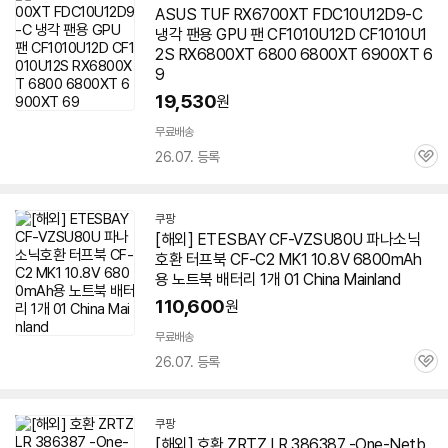
ASUS TUF RX6700XT FDC10U12D9-C
냉각 팬용 GPU 팬 CF1010U12D CF1010U1
2S RX6800XT 6800 6800XT 6900XT 6
9
19,530
원
무료배송
26.07. 등록
관
심
쿠팡
[해외] ETESBAY CF-VZSU80U 파나소닉
호환 터프북 CF-C2 MK1 10.8V 6800mAh
용
노트북
배터리 1개 01 China Mainland
110,600
원
무료배송
26.07. 등록
관
심
쿠팡
[해외] 호환 ZRTZ LR 386387 -One-Netb