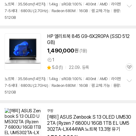
노트북
/
35.56cm(14인치)
/
1.4kg
/
sRGB: 100%
/
400nit
/
AMD
/
라이젠
7-5세대
/
6800U
(2.7GHz)
/
Radeon 680M
/
16GB
/
램 교체: 가능
/
용량:
정
512GB
보
펼
치
기
HP 엘리트북 845 G9-6X2R0PA (SSD 512
GB)
1,490,000
원
(1몰)
1
상
상
5.0
(
1)
22.09. 등록
품
관
별
의
품
심
점
견
노트북
/
35.56cm(14인치)
/
1.4kg
/
sRGB: 100%
/
400nit
/
AMD
/
라이젠
리
7-5세대
/
6800U
(2.7GHz)
/
Radeon 680M
/
16GB
/
램 교체: 가능
/
용량:
정
뷰
512GB
보
펼
치
기
쿠팡
[해외] ASUS Zenbook S 13 OLED UM530
2TA (Ryzen 7
6800U
16GB 1TB EL UM5
302TA-LX444WA
노트북
13.3형 유기