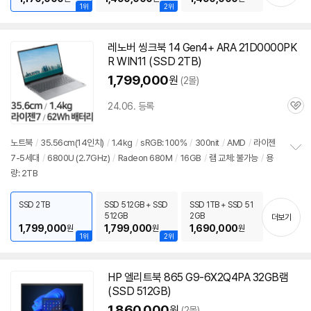
1위
2위
레노버 씽크북 14 Gen4+ ARA 21D0000PK
R WIN11 (SSD 2TB)
1,799,000
원
(2몰)
24.06. 등록
관
심
노트북
/
35.56cm(14인치)
/
1.4kg
/
sRGB: 100%
/
300nit
/
AMD
/
라이젠
7-5세대
/
6800U
(2.7GHz)
/
Radeon 680M
/
16GB
/
램 교체: 불가능
/
용
정
량: 2TB
보
펼
치
SSD 2TB
SSD 512GB + SSD
SSD 1TB + SSD 51
기
512GB
2GB
더보기
1,799,000
1,799,000
1,690,000
원
원
원
1위
2위
HP 엘리트북 865 G9-6X2Q4PA 32GB램
(SSD 512GB)
1,860,000
원
(2몰)