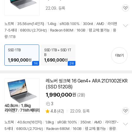
22.09. 등록
관
심
노트북
/
35.56cm(14인치)
/
1.4kg
/
sRGB: 100%
/
300nit
/
AMD
/
라이젠
7-5세대
/
6800U
(2.7GHz)
/
Radeon 680M
/
16GB
/
램 교체: 불가능
/
용
정
량: 1TB
보
펼
치
SSD 1TB
SSD 1TB + SSD 1T
기
B
더보기
1,990,000
1,690,000
원
원
1위
2위
레노버 씽크북 16 Gen4+ ARA 21D1002EKR
(SSD 512GB)
1,990,000
원
(2몰)
3
상
상
4.8
(
42)
22.09. 등록
품
관
별
의
품
심
점
견
노트북
/
40.6cm(16인치)
/
1.8kg
/
sRGB: 100%
/
350nit
/
AMD
/
라이젠7-
리
5세대
/
6800U
(2.7GHz)
/
Radeon 680M
/
16GB
/
램 교체: 불가능
/
용량:
정
뷰