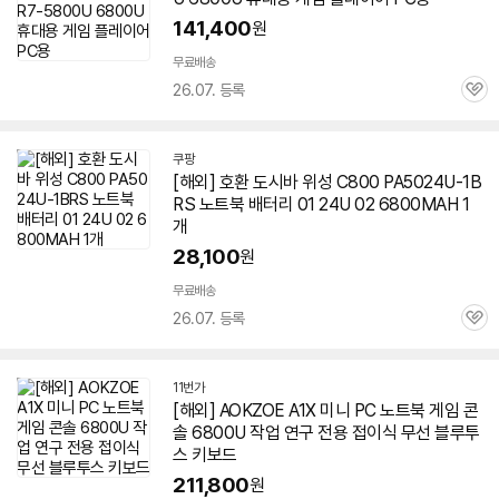
141,400
원
무료배송
26.07. 등록
관
심
쿠팡
[해외] 호환 도시바 위성 C800 PA5024U-1B
RS
노트북
배터리 01 24U 02 6800MAH 1
개
28,100
원
무료배송
26.07. 등록
관
심
11번가
[해외] AOKZOE A1X 미니 PC
노트북
게임 콘
솔
6800U
작업 연구 전용 접이식 무선 블루투
스 키보드
211,800
원