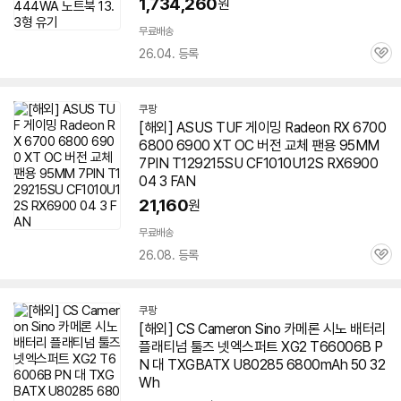
1,734,260
원
무료배송
26.04. 등록
관
심
쿠팡
[해외] ASUS TUF 게이밍 Radeon RX 6700
6800 6900 XT OC 버전 교체 팬용 95MM
7PIN T129215SU CF1010U12S RX6900
04 3 FAN
21,160
원
무료배송
26.08. 등록
관
심
쿠팡
[해외] CS Cameron Sino 카메론 시노 배터리
플래티넘 툴즈 넷엑스퍼트 XG2 T66006B P
N 대 TXGBATX U80285 6800mAh 50 32
Wh