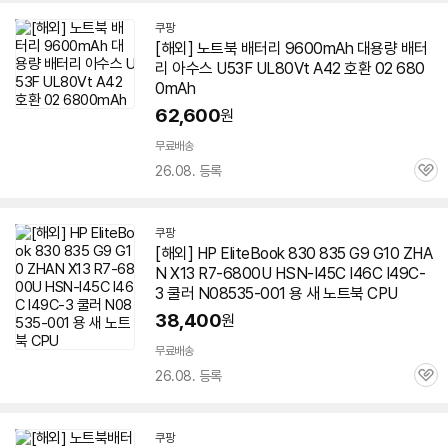
쿠팡
[해외]
노트북
배터리 9600mAh 대용량 배터
리 아수스 U53F UL80Vt A42 호환 02 680
0mAh
62,600
원
무료배송
26.08. 등록
관
심
쿠팡
[해외] HP EliteBook 830 835 G9 G10 ZHA
N X13 R7-6800U HSN-I45C I46C I49C-
3 쿨러 N08535-001 용 새
노트북
CPU
38,400
원
무료배송
26.08. 등록
관
심
쿠팡