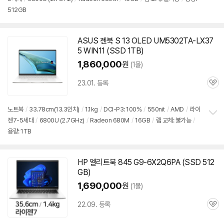
정
512GB
보
펼
치
기
ASUS 젠북 S 13 OLED UM5302TA-LX37
5 WIN11 (SSD 1TB)
1,860,000
원
(1몰)
23.01. 등록
관
심
노트북
/
33.78cm(13.3인치)
/
1.1kg
/
DCI-P3: 100%
/
550nit
/
AMD
/
라이
젠7-5세대
/
6800U
(2.7GHz)
/
Radeon 680M
/
16GB
/
램 교체: 불가능
/
정
용량: 1TB
보
펼
치
기
HP 엘리트북 845 G9-6X2Q6PA (SSD 512
GB)
1,690,000
원
(1몰)
22.09. 등록
관
심