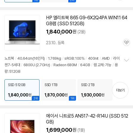
1위
2위
HP 엘리트북 865 G9-6X2Q4PA WIN11 64
GB램 (SSD 512GB)
1,840,000
원
(2몰)
23.10. 등록
관
심
노트북
/
40.64cm(16인치)
/
1.769kg
/
sRGB: 100%
/
400nit
/
AMD
/
라이
젠7-5세대
/
6800U
(2.7GHz)
/
Radeon 680M
/
64GB
/
램 교체: 가능
/
용
정
량: 512GB
보
펼
치
SSD 512GB
SSD 1TB
SSD 2TB
기
더보기
1,840,000
1,870,000
1,930,000
원
원
원
2위
1위
에이서 니트로5 AN517-42-R14U (SSD 512
GB)
1,699,000
원
(1몰)