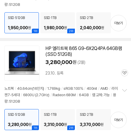
량: 512GB
보
펼
치
SSD 512GB
SSD 1TB
SSD 2TB
기
더보기
1,950,000
1,980,000
2,040,000
원
원
원
1위
2위
HP 엘리트북 865 G9-6X2Q4PA 64GB램
(SSD 512GB)
3,280,000
원
(2몰)
23.10. 등록
관
심
노트북
/
40.64cm(16인치)
/
1.769kg
/
sRGB: 100%
/
400nit
/
AMD
/
라이
젠7-5세대
/
6800U
(2.7GHz)
/
Radeon 680M
/
64GB
/
램 교체: 가능
/
용
정
량: 512GB
보
펼
치
SSD 512GB
SSD 1TB
SSD 2TB
기
더보기
3,280,000
3,310,000
3,370,000
원
원
원
1위
2위