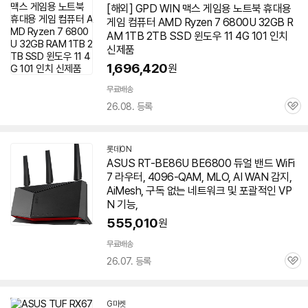
[해외] GPD WIN 맥스 게임용
노트북
휴대용
게임 컴퓨터 AMD Ryzen 7
6800U
32GB R
AM 1TB 2TB SSD 윈도우 11 4G 101 인치
신제품
1,696,420
원
무료배송
26.08. 등록
관
심
롯데ON
ASUS RT-BE86U BE6800 듀얼 밴드 WiFi
7 라우터, 4096-QAM, MLO, AI WAN 감지,
AiMesh, 구독 없는 네트워크 및 포괄적인 VP
N 기능,
555,010
원
무료배송
26.07. 등록
관
심
G마켓