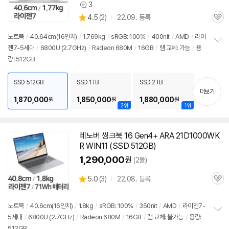
3
상
상
4.5
(
2)
22.09. 등록
품
관
별
의
품
심
점
견
노트북
/
40.64cm(16인치)
/
1.769kg
/
sRGB: 100%
/
400nit
/
AMD
/
라이
리
젠7-5세대
/
6800U
(2.7GHz)
/
Radeon 680M
/
16GB
/
램 교체: 가능
/
용
정
뷰
량: 512GB
보
펼
치
SSD 512GB
SSD 1TB
SSD 2TB
기
더보기
1,870,000
1,850,000
1,880,000
원
원
원
2위
1위
레노버 씽크북 16 Gen4+ ARA 21D1000WK
R WIN11 (SSD 512GB)
1,290,000
원
(2몰)
상
5.0
(
3)
22.08. 등록
관
별
품
심
점
리
노트북
/
40.6cm(16인치)
/
1.8kg
/
sRGB: 100%
/
350nit
/
AMD
/
라이젠7-
뷰
5세대
/
6800U
(2.7GHz)
/
Radeon 680M
/
16GB
/
램 교체: 불가능
/
용량:
정
512GB