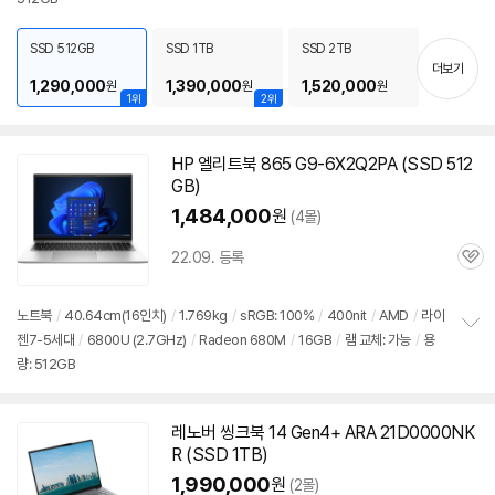
세부정보 열기/접기
보
펼
치
SSD 512GB
SSD 1TB
SSD 2TB
기
더보기
1,290,000
1,390,000
1,520,000
원
원
원
1위
2위
HP 엘리트북 865 G9-6X2Q2PA (SSD 512
GB)
1,484,000
원
(4몰)
22.09. 등록
관
심
노트북
/
40.64cm(16인치)
/
1.769kg
/
sRGB: 100%
/
400nit
/
AMD
/
라이
젠7-5세대
/
6800U
(2.7GHz)
/
Radeon 680M
/
16GB
/
램 교체: 가능
/
용
정
량: 512GB
보
펼
치
기
레노버 씽크북 14 Gen4+ ARA 21D0000NK
R (SSD 1TB)
1,990,000
원
(2몰)