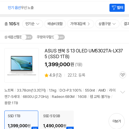
인기 옵션
우선 노출
필터
총
105
개
인기순
배송비포함
가격대검색
상품구분
결
상세옵션펼침
쿠팡와우할인
설치 환경·지역에 따라
ASUS 젠북 S 13 OLED UM5302TA-LX37
닫
배송·설치비가 달라집니다.
5 (SSD 1TB)
기
1,399,000
원
(1몰)
상
4.9
(
12)
22.12. 등록
관
별
품
심
점
리
노트북
/
33.78cm(13.3인치)
/
1.1kg
/
DCI-P3: 100%
/
550nit
/
AMD
/
라이
뷰
젠7-5세대
/
6800U
(2.7GHz)
/
Radeon 680M
/
16GB
/
램 교체: 불가능
/
정
용량: 1TB
보
펼
치
SSD 1TB
SSD 512GB
기
더보기
1,399,000
1,490,000
원
원