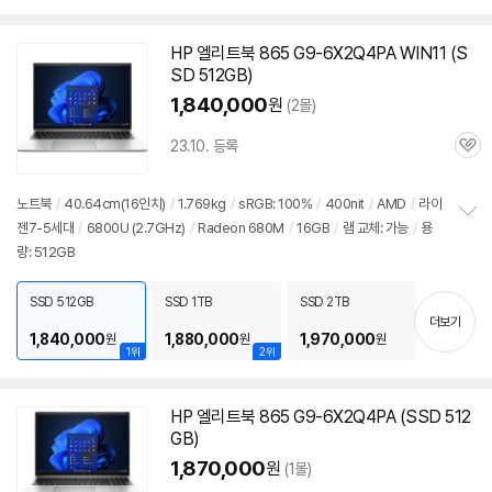
HP 엘리트북 865 G9-6X2Q4PA WIN11 (S
SD 512GB)
1,840,000
원
(2몰)
23.10. 등록
관
심
노트북
/
40.64cm(16인치)
/
1.769kg
/
sRGB: 100%
/
400nit
/
AMD
/
라이
젠7-5세대
/
6800U
(2.7GHz)
/
Radeon 680M
/
16GB
/
램 교체: 가능
/
용
정
량: 512GB
보
펼
치
SSD 512GB
SSD 1TB
SSD 2TB
기
더보기
1,840,000
1,880,000
1,970,000
원
원
원
1위
2위
HP 엘리트북 865 G9-6X2Q4PA (SSD 512
GB)
1,870,000
원
(1몰)