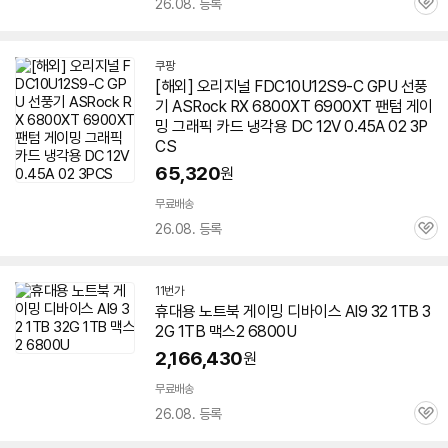
26.08. 등록
관
심
쿠팡
[해외] 오리지널 FDC10U12S9-C GPU 선풍
기 ASRock RX 6800XT 6900XT 팬텀 게이
밍 그래픽 카드 냉각용 DC 12V 0.45A 02 3P
CS
65,320
원
무료배송
26.08. 등록
관
심
11번가
휴대용
노트북
게이밍 디바이스 AI9 32 1TB 3
2G 1TB 맥스2
6800U
2,166,430
원
무료배송
26.08. 등록
관
심