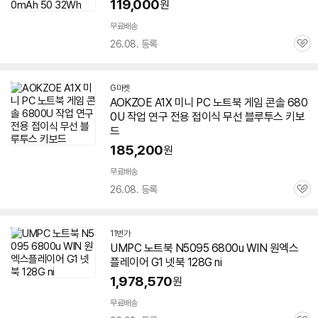
119,000
원
무료배송
26.08. 등록
관
심
G마켓
AOKZOE A1X 미니 PC
노트북
게임 콘솔
680
0U
작업 연구 전용 접이식 무선 블루투스 키보
드
185,200
원
무료배송
26.08. 등록
관
심
11번가
UMPC
노트북
N5095
6800u
WIN 원엑스
플레이어 G1 넷북 128G ni
1,978,570
원
무료배송