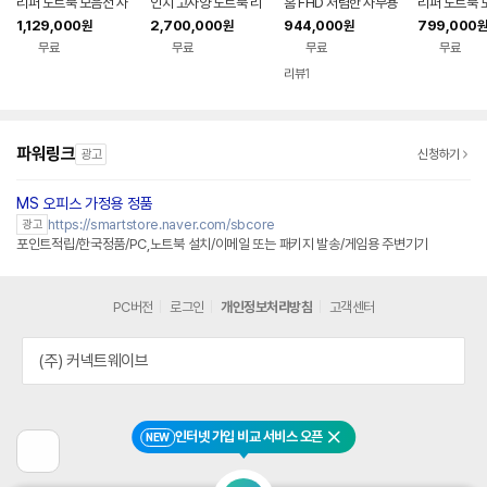
리퍼 노트북 모음전 사
인치 고사양 노트북 리
홈 FHD 저렴한 사무용
리퍼 노트북 
무용 게이밍 리퍼브 대
퍼 코어울트라9 2TB
대학생 인강용 가성비
무용 게이밍 
1,129,000
2,700,000
944,000
799,000
원
원
원
원
학생 랩탑 가성비 업무
32GB WIN11 144H
노트북 울트라북 15U
학생 랩탑 가
무료
무료
무료
무료
용
z VRR 16Z90TS-G.
50T-GROWK
용
AUG9U1 사무용 게이
리뷰
1
밍 대학생 랩탑 업무용
작업용
파워링크
광고
신청하기
MS 오피스 가정용 정품
네이버페이 플러스
https://smartstore.naver.com/sbcore
광고
포인트적립/한국정품/PC,노트북 설치/이메일 또는 패키지 발송/게임용 주변기기
PC버전
로그인
개인정보처리방침
고객센터
(주) 커넥트웨이브
인터넷 가입 비교 서비스 오픈
NEW
닫기
이
전