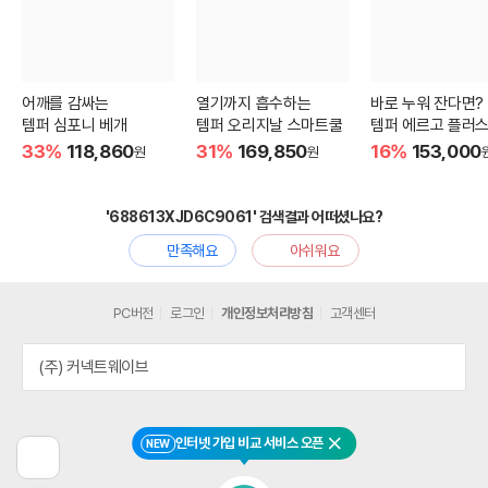
어깨를 감싸는
열기까지 흡수하는
바로 누워 잔다면?
템퍼 심포니 베개
템퍼 오리지날 스마트쿨
템퍼 에르고 플러스
33%
118,860
31%
169,850
16%
153,000
원
원
'688613XJD6C9061' 검색결과 어떠셨나요?
만족해요
아쉬워요
PC버전
로그인
개인정보처리방침
고객센터
(주) 커넥트웨이브
인터넷 가입 비교 서비스 오픈
NEW
닫기
이
전